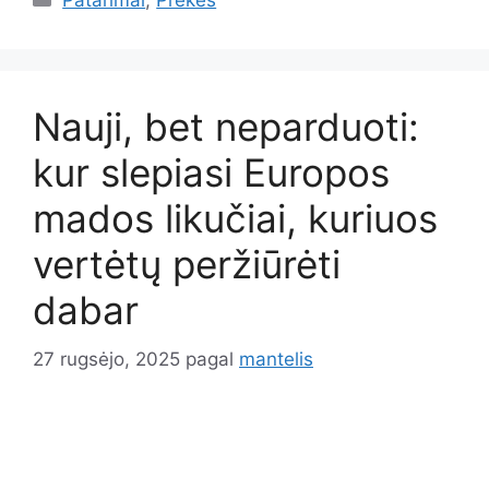
Patarimai
,
Prekės
Nauji, bet neparduoti:
kur slepiasi Europos
mados likučiai, kuriuos
vertėtų peržiūrėti
dabar
27 rugsėjo, 2025
pagal
mantelis