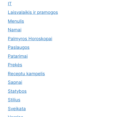
IT
Laisvalaikis ir pramogos
Menulis
Namai
Palmyros Horoskopai
Paslaugos
Patarimai
Prekės
Receptu kampelis
Sapnai
Statybos
Stilius
Sveikata