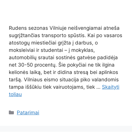
Rudens sezonas Vilniuje neišvengiamai atneša
sugrįžtančias transporto spūstis. Kai po vasaros
atostogų miestiečiai grįžta į darbus, o
moksleiviai ir studentai – į mokyklas,
automobilių srautai sostinės gatvėse padidėja
net 30-50 procentų. Šie pokyčiai ne tik ilgina
kelionės laiką, bet ir didina stresą bei aplinkos
taršą. Vilniaus eismo situacija piko valandomis
tampa iššūkiu tiek vairuotojams, tiek …
Skaityti
toliau
Kategorijos
Patarimai