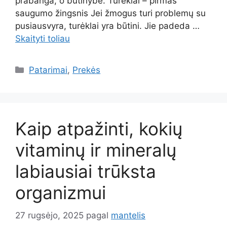
prabanga, o būtinybe. Turėklai – pirmas
saugumo žingsnis Jei žmogus turi problemų su
pusiausvyra, turėklai yra būtini. Jie padeda …
Skaityti toliau
Kategorijos
Patarimai
,
Prekės
Kaip atpažinti, kokių
vitaminų ir mineralų
labiausiai trūksta
organizmui
27 rugsėjo, 2025
pagal
mantelis