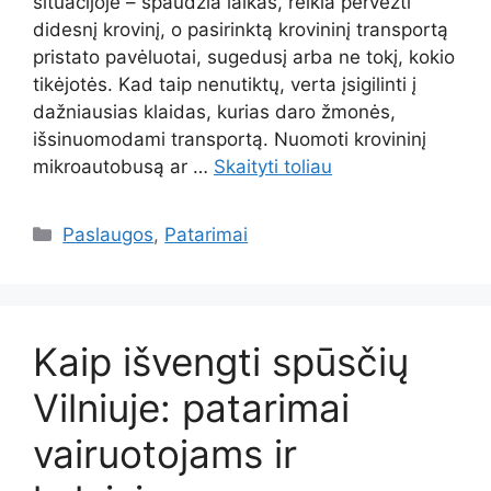
situacijoje – spaudžia laikas, reikia pervežti
didesnį krovinį, o pasirinktą krovininį transportą
pristato pavėluotai, sugedusį arba ne tokį, kokio
tikėjotės. Kad taip nenutiktų, verta įsigilinti į
dažniausias klaidas, kurias daro žmonės,
išsinuomodami transportą. Nuomoti krovininį
mikroautobusą ar …
Skaityti toliau
Kategorijos
Paslaugos
,
Patarimai
Kaip išvengti spūsčių
Vilniuje: patarimai
vairuotojams ir