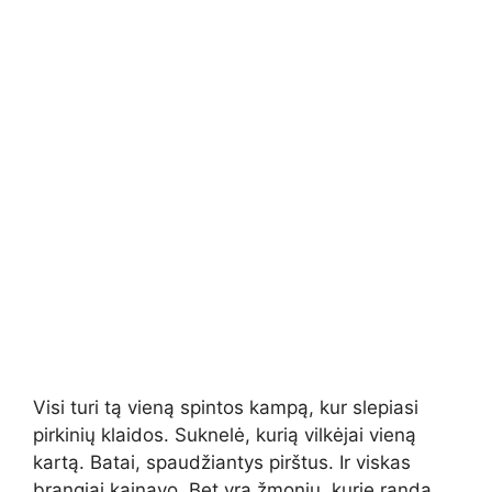
Visi turi tą vieną spintos kampą, kur slepiasi
pirkinių klaidos. Suknelė, kurią vilkėjai vieną
kartą. Batai, spaudžiantys pirštus. Ir viskas
brangiai kainavo. Bet yra žmonių, kurie randa