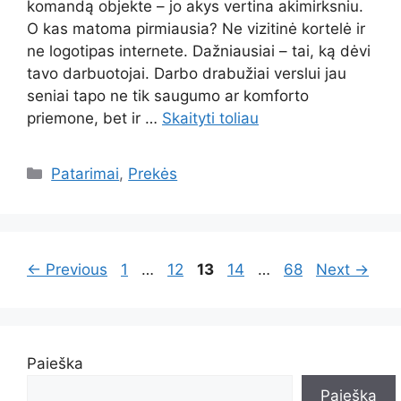
komandą objekte – jo akys vertina akimirksniu.
O kas matoma pirmiausia? Ne vizitinė kortelė ir
ne logotipas internete. Dažniausiai – tai, ką dėvi
tavo darbuotojai. Darbo drabužiai verslui jau
seniai tapo ne tik saugumo ar komforto
priemone, bet ir …
Skaityti toliau
Kategorijos
Patarimai
,
Prekės
Page
Page
Page
Page
Page
←
Previous
1
…
12
13
14
…
68
Next
→
Paieška
Paieška