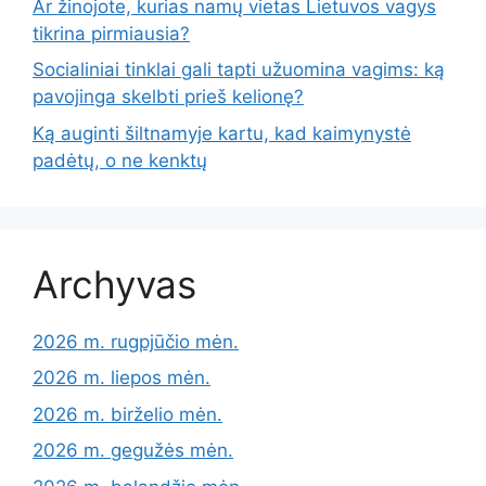
Ar žinojote, kurias namų vietas Lietuvos vagys
tikrina pirmiausia?
Socialiniai tinklai gali tapti užuomina vagims: ką
pavojinga skelbti prieš kelionę?
Ką auginti šiltnamyje kartu, kad kaimynystė
padėtų, o ne kenktų
Archyvas
2026 m. rugpjūčio mėn.
2026 m. liepos mėn.
2026 m. birželio mėn.
2026 m. gegužės mėn.