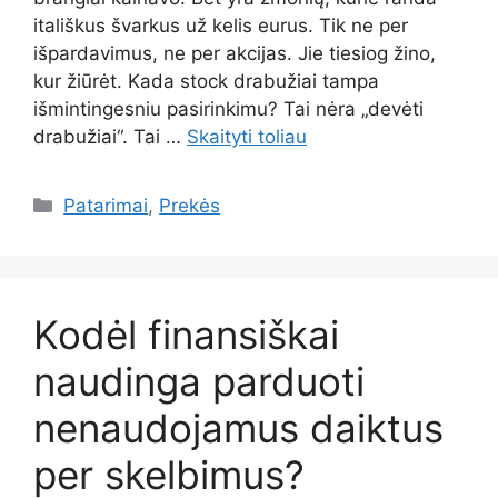
itališkus švarkus už kelis eurus. Tik ne per
išpardavimus, ne per akcijas. Jie tiesiog žino,
kur žiūrėt. Kada stock drabužiai tampa
išmintingesniu pasirinkimu? Tai nėra „devėti
drabužiai“. Tai …
Skaityti toliau
Kategorijos
Patarimai
,
Prekės
Kodėl finansiškai
naudinga parduoti
nenaudojamus daiktus
per skelbimus?