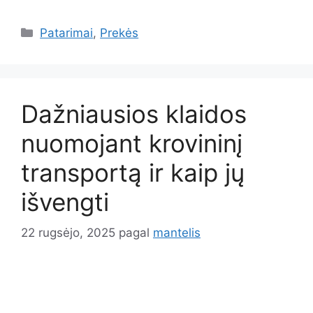
Kategorijos
Patarimai
,
Prekės
Dažniausios klaidos
nuomojant krovininį
transportą ir kaip jų
išvengti
22 rugsėjo, 2025
pagal
mantelis