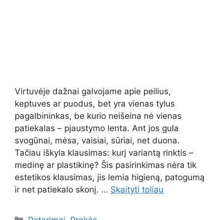
Virtuvėje dažnai galvojame apie peilius,
keptuves ar puodus, bet yra vienas tylus
pagalbininkas, be kurio neišeina nė vienas
patiekalas – pjaustymo lenta. Ant jos gula
svogūnai, mėsa, vaisiai, sūriai, net duona.
Tačiau iškyla klausimas: kurį variantą rinktis –
medinę ar plastikinę? Šis pasirinkimas nėra tik
estetikos klausimas, jis lemia higieną, patogumą
ir net patiekalo skonį. …
Skaityti toliau
Kategorijos