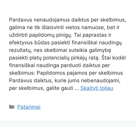
Pardavus nenaudojamus daiktus per skelbimus,
galima ne tik išlaisvinti vietos namuose, bet ir
uždirbti papildomų pinigų. Tai paprastas ir
efektyvus būdas pasiekti finansiškai naudingų
rezultatų, nes skelbimai suteikia galimybę
pasiekti platų potencialių pirkėjų ratą. Štai kodėl
finansiškai naudinga parduoti daiktus per
skelbimus: Papildomos pajamos per skelbimus
Pardavus daiktus, kurie jums nebenaudojami,
per skelbimus, galite gauti …
Skaityti toliau
Kategorijos
Patarimai