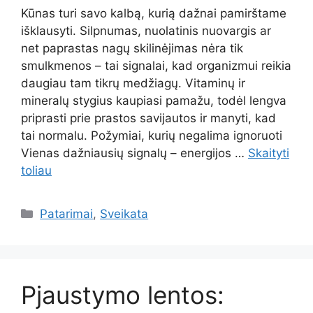
Kūnas turi savo kalbą, kurią dažnai pamirštame
išklausyti. Silpnumas, nuolatinis nuovargis ar
net paprastas nagų skilinėjimas nėra tik
smulkmenos – tai signalai, kad organizmui reikia
daugiau tam tikrų medžiagų. Vitaminų ir
mineralų stygius kaupiasi pamažu, todėl lengva
priprasti prie prastos savijautos ir manyti, kad
tai normalu. Požymiai, kurių negalima ignoruoti
Vienas dažniausių signalų – energijos …
Skaityti
toliau
Kategorijos
Patarimai
,
Sveikata
Pjaustymo lentos: