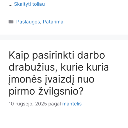
…
Skaityti toliau
Kategorijos
Paslaugos
,
Patarimai
Kaip pasirinkti darbo
drabužius, kurie kuria
įmonės įvaizdį nuo
pirmo žvilgsnio?
10 rugsėjo, 2025
pagal
mantelis