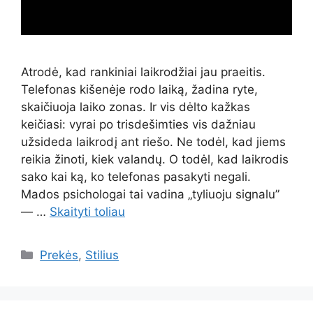
Atrodė, kad rankiniai laikrodžiai jau praeitis.
Telefonas kišenėje rodo laiką, žadina ryte,
skaičiuoja laiko zonas. Ir vis dėlto kažkas
keičiasi: vyrai po trisdešimties vis dažniau
užsideda laikrodį ant riešo. Ne todėl, kad jiems
reikia žinoti, kiek valandų. O todėl, kad laikrodis
sako kai ką, ko telefonas pasakyti negali.
Mados psichologai tai vadina „tyliuoju signalu”
— …
Skaityti toliau
Kategorijos
Prekės
,
Stilius