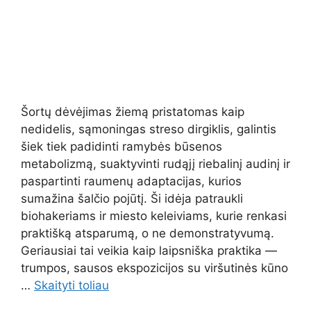
Šortų dėvėjimas žiemą pristatomas kaip
nedidelis, sąmoningas streso dirgiklis, galintis
šiek tiek padidinti ramybės būsenos
metabolizmą, suaktyvinti rudąjį riebalinį audinį ir
paspartinti raumenų adaptacijas, kurios
sumažina šalčio pojūtį. Ši idėja patraukli
biohakeriams ir miesto keleiviams, kurie renkasi
praktišką atsparumą, o ne demonstratyvumą.
Geriausiai tai veikia kaip laipsniška praktika —
trumpos, sausos ekspozicijos su viršutinės kūno
…
Skaityti toliau