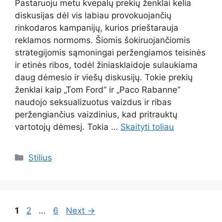
Pastaruoju metu kvepalų prekių ženklai kelia
diskusijas dėl vis labiau provokuojančių
rinkodaros kampanijų, kurios prieštarauja
reklamos normoms. Šiomis šokiruojančiomis
strategijomis sąmoningai peržengiamos teisinės
ir etinės ribos, todėl žiniasklaidoje sulaukiama
daug dėmesio ir viešų diskusijų. Tokie prekių
ženklai kaip „Tom Ford” ir „Paco Rabanne”
naudojo seksualizuotus vaizdus ir ribas
peržengiančius vaizdinius, kad pritrauktų
vartotojų dėmesį. Tokia …
Skaityti toliau
Kategorijos
Stilius
Page
Page
Page
1
2
…
6
Next
→