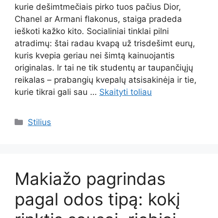
kurie dešimtmečiais pirko tuos pačius Dior,
Chanel ar Armani flakonus, staiga pradeda
ieškoti kažko kito. Socialiniai tinklai pilni
atradimų: štai radau kvapą už trisdešimt eurų,
kuris kvepia geriau nei šimtą kainuojantis
originalas. Ir tai ne tik studentų ar taupančiųjų
reikalas – prabangių kvepalų atsisakinėja ir tie,
kurie tikrai gali sau …
Skaityti toliau
Kategorijos
Stilius
Makiažo pagrindas
pagal odos tipą: kokį