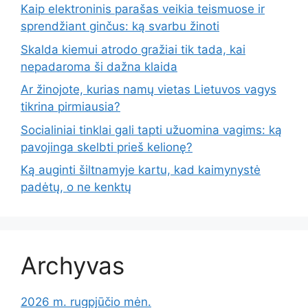
Kaip elektroninis parašas veikia teismuose ir
sprendžiant ginčus: ką svarbu žinoti
Skalda kiemui atrodo gražiai tik tada, kai
nepadaroma ši dažna klaida
Ar žinojote, kurias namų vietas Lietuvos vagys
tikrina pirmiausia?
Socialiniai tinklai gali tapti užuomina vagims: ką
pavojinga skelbti prieš kelionę?
Ką auginti šiltnamyje kartu, kad kaimynystė
padėtų, o ne kenktų
Archyvas
2026 m. rugpjūčio mėn.