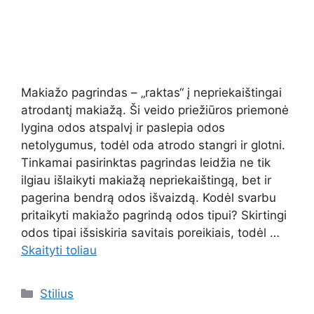
Makiažo pagrindas – „raktas“ į nepriekaištingai
atrodantį makiažą. Ši veido priežiūros priemonė
lygina odos atspalvį ir paslepia odos
netolygumus, todėl oda atrodo stangri ir glotni.
Tinkamai pasirinktas pagrindas leidžia ne tik
ilgiau išlaikyti makiažą nepriekaištingą, bet ir
pagerina bendrą odos išvaizdą. Kodėl svarbu
pritaikyti makiažo pagrindą odos tipui? Skirtingi
odos tipai išsiskiria savitais poreikiais, todėl …
Skaityti toliau
Kategorijos
Stilius