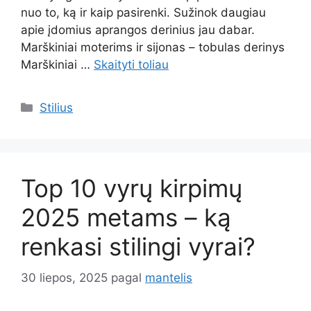
nuo to, ką ir kaip pasirenki. Sužinok daugiau
apie įdomius aprangos derinius jau dabar.
Marškiniai moterims ir sijonas – tobulas derinys
Marškiniai …
Skaityti toliau
Kategorijos
Stilius
Top 10 vyrų kirpimų
2025 metams – ką
renkasi stilingi vyrai?
30 liepos, 2025
pagal
mantelis