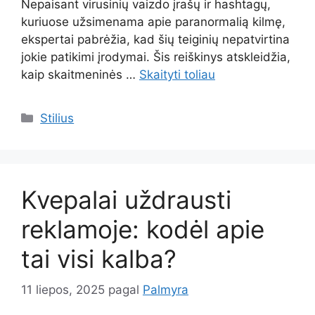
Nepaisant virusinių vaizdo įrašų ir hashtagų,
kuriuose užsimenama apie paranormalią kilmę,
ekspertai pabrėžia, kad šių teiginių nepatvirtina
jokie patikimi įrodymai. Šis reiškinys atskleidžia,
kaip skaitmeninės …
Skaityti toliau
Kategorijos
Stilius
Kvepalai uždrausti
reklamoje: kodėl apie
tai visi kalba?
11 liepos, 2025
pagal
Palmyra