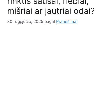
rinktis sausai, riebiai,
mišriai ar jautriai odai?
30 rugpjūčio, 2025
pagal
Pranešimai