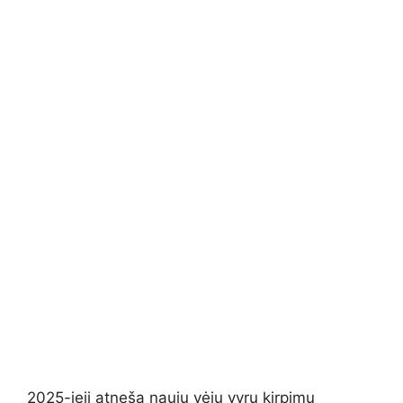
2025-ieji atneša naujų vėjų vyrų kirpimų