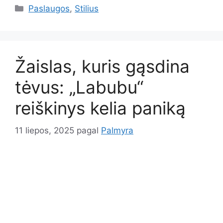
Kategorijos
Paslaugos
,
Stilius
Žaislas, kuris gąsdina
tėvus: „Labubu“
reiškinys kelia paniką
11 liepos, 2025
pagal
Palmyra