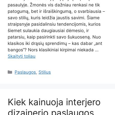
pasaulyje. Žmonės vis dažniau renkasi ne tik
patogumą, bet ir išraiškingumą, o svarbiausia –
savo stilių, kuris leidžia jaustis savimi. Šiame
straipsnyje pasidalinsiu tendencijomis, kurios
šiemet sulaukia daugiausiai dėmesio, ir
patarsiu, kaip pasirinkti savo šukuoseną. Nuo
klasikos iki drąsių sprendimų – kas dabar „ant
bangos“? Nors klasikiniai kirpimai niekada …
Skaityti toliau
Kategorijos
Paslaugos
,
Stilius
Kiek kainuoja interjero
dizainerio paslaugos