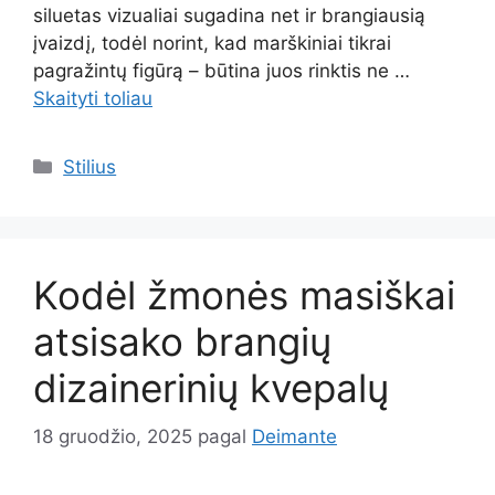
siluetas vizualiai sugadina net ir brangiausią
įvaizdį, todėl norint, kad marškiniai tikrai
pagražintų figūrą – būtina juos rinktis ne …
Skaityti toliau
Kategorijos
Stilius
Kodėl žmonės masiškai
atsisako brangių
dizainerinių kvepalų
18 gruodžio, 2025
pagal
Deimante