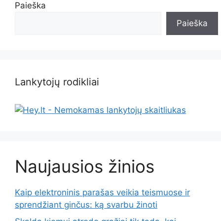
Paieška
Paieška
Lankytojų rodikliai
Naujausios žinios
Kaip elektroninis parašas veikia teismuose ir
sprendžiant ginčus: ką svarbu žinoti