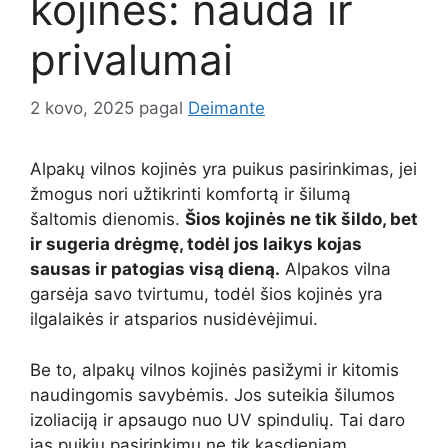
kojinės: nauda ir
privalumai
2 kovo, 2025
pagal
Deimante
Alpakų vilnos kojinės yra puikus pasirinkimas, jei
žmogus nori užtikrinti komfortą ir šilumą
šaltomis dienomis.
Šios kojinės ne tik šildo, bet
ir sugeria drėgmę, todėl jos laikys kojas
sausas ir patogias visą dieną.
Alpakos vilna
garsėja savo tvirtumu, todėl šios kojinės yra
ilgalaikės ir atsparios nusidėvėjimui.
Be to, alpakų vilnos kojinės pasižymi ir kitomis
naudingomis savybėmis. Jos suteikia šilumos
izoliaciją ir apsaugo nuo UV spindulių. Tai daro
jas puikiu pasirinkimu ne tik kasdieniam