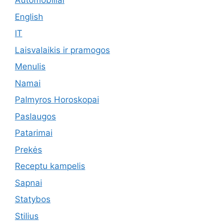
Automobiliai
English
IT
Laisvalaikis ir pramogos
Menulis
Namai
Palmyros Horoskopai
Paslaugos
Patarimai
Prekės
Receptu kampelis
Sapnai
Statybos
Stilius