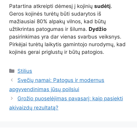
Patartina atkreipti dėmesį į kojinių
sudėtį
.
Geros kojinės turėtų būti sudarytos iš
mažiausiai 80% alpakų vilnos, kad būtų
užtikrintas patogumas ir šiluma.
Dydžio
pasirinkimas yra dar vienas svarbus veiksnys.
Pirkėjai turėtų laikytis gamintojo nurodymų, kad
kojinės gerai priglustų ir būtų patogios.
Kategorijos
Stilius
Svečių namai: Patogus ir modernus
apgyvendinimas jūsų poilsiui
Grožio puoselėjimas pavasarį: kaip pasiekti
akivaizdų rezultatą?