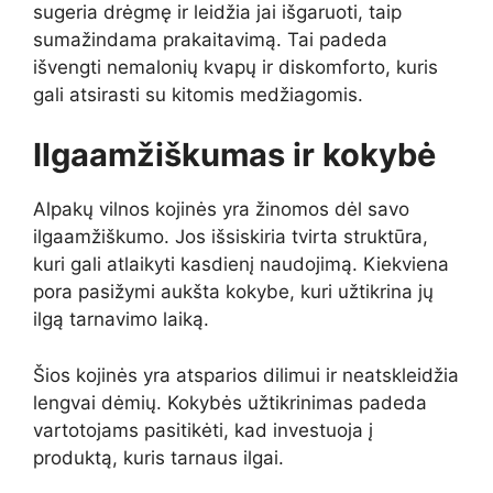
sugeria drėgmę ir leidžia jai išgaruoti, taip
sumažindama prakaitavimą. Tai padeda
išvengti nemalonių kvapų ir diskomforto, kuris
gali atsirasti su kitomis medžiagomis.
Ilgaamžiškumas ir kokybė
Alpakų vilnos kojinės yra žinomos dėl savo
ilgaamžiškumo. Jos išsiskiria tvirta struktūra,
kuri gali atlaikyti kasdienį naudojimą. Kiekviena
pora pasižymi aukšta kokybe, kuri užtikrina jų
ilgą tarnavimo laiką.
Šios kojinės yra atsparios dilimui ir neatskleidžia
lengvai dėmių. Kokybės užtikrinimas padeda
vartotojams pasitikėti, kad investuoja į
produktą, kuris tarnaus ilgai.