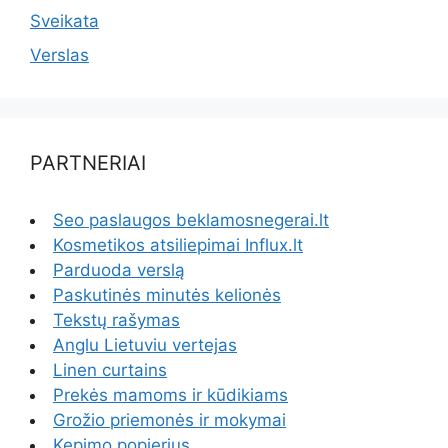
Sveikata
Verslas
PARTNERIAI
Seo paslaugos beklamosnegerai.lt
Kosmetikos atsiliepimai Influx.lt
Parduoda verslą
Paskutinės minutės kelionės
Tekstų rašymas
Anglu Lietuviu vertejas
Linen curtains
Prekės mamoms ir kūdikiams
Grožio priemonės ir mokymai
Kepimo popierius