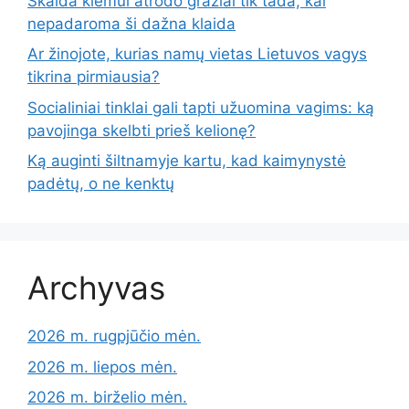
Skalda kiemui atrodo gražiai tik tada, kai
nepadaroma ši dažna klaida
Ar žinojote, kurias namų vietas Lietuvos vagys
tikrina pirmiausia?
Socialiniai tinklai gali tapti užuomina vagims: ką
pavojinga skelbti prieš kelionę?
Ką auginti šiltnamyje kartu, kad kaimynystė
padėtų, o ne kenktų
Archyvas
2026 m. rugpjūčio mėn.
2026 m. liepos mėn.
2026 m. birželio mėn.