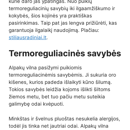
kurie daro jas ypatingas. Nuo puikių
termoreguliacinių savybių iki ilgaamžiškumo ir
kokybės, šios kojinės yra praktiškas
pasirinkimas. Taip pat jas lengva prižiūrėti, kas
garantuoja ilgalaikį naudojimą. Plačiau:
stiliausradiniai.lt
.
Termoreguliacinės savybės
Alpakų vilna pasižymi puikiomis
termoreguliacinėmis savybėmis. Ji sukuria oro
kišenes, kurios padeda išlaikyti kūno šilumą.
Tokios savybės leidžia kojoms išlikti šiltoms
žiemos metu, bet tuo pačiu metu suteikia
galimybę odai kvėpuoti.
Minkštas ir švelnus pluoštas nesukelia alergijos,
todėl jis tinka net jautriai odai. Alpakų vilna