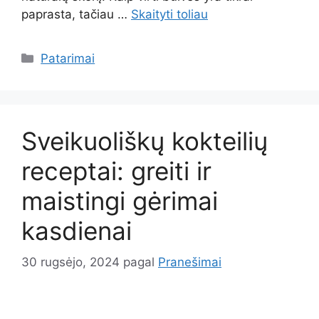
paprasta, tačiau …
Skaityti toliau
Kategorijos
Patarimai
Sveikuoliškų kokteilių
receptai: greiti ir
maistingi gėrimai
kasdienai
30 rugsėjo, 2024
pagal
Pranešimai