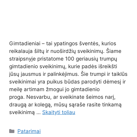
Gimtadieniai – tai ypatingos šventės, kurios
reikalauja šiltų ir nuoširdžių sveikinimų. Šiame
straipsnyje pristatome 100 geriausių trumpų
gimtadienio sveikinimų, kurie padės išreikšti
jūsų jausmus ir palinkėjimus. Šie trumpi ir taiklūs
sveikinimai yra puikus būdas parodyti dėmesį ir
meilę artimam žmogui jo gimtadienio
proga. Nesvarbu, ar sveikinate šeimos narį,
draugą ar kolegą, mūsų sąraše rasite tinkamą
sveikinimą …
Skaityti toliau
Kategorijos
Patarimai