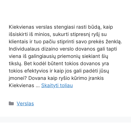
Kiekvienas verslas stengiasi rasti būdą, kaip
išsiskirti iš minios, sukurti stipresnį ryšį su
klientais ir tuo pačiu stiprinti savo prekės ženklą.
Individualaus dizaino verslo dovanos gali tapti
viena iš galingiausių priemonių siekiant šių
tikslų. Bet kodėl būtent tokios dovanos yra
tokios efektyvios ir kaip jos gali padėti jūsų
įmonei? Dovana kaip ryšio kūrimo įrankis
Kiekvienas …
Skaityti toliau
Kategorijos
Verslas