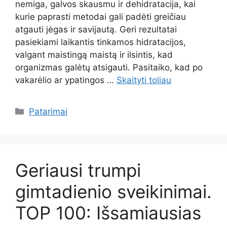
nemiga, galvos skausmu ir dehidratacija, kai
kurie paprasti metodai gali padėti greičiau
atgauti jėgas ir savijautą. Geri rezultatai
pasiekiami laikantis tinkamos hidratacijos,
valgant maistingą maistą ir ilsintis, kad
organizmas galėtų atsigauti. Pasitaiko, kad po
vakarėlio ar ypatingos …
Skaityti toliau
Kategorijos
Patarimai
Geriausi trumpi
gimtadienio sveikinimai.
TOP 100: Išsamiausias