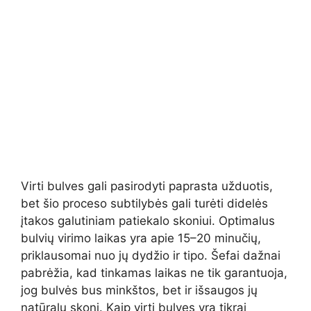
Virti bulves gali pasirodyti paprasta užduotis,
bet šio proceso subtilybės gali turėti didelės
įtakos galutiniam patiekalo skoniui. Optimalus
bulvių virimo laikas yra apie 15–20 minučių,
priklausomai nuo jų dydžio ir tipo. Šefai dažnai
pabrėžia, kad tinkamas laikas ne tik garantuoja,
jog bulvės bus minkštos, bet ir išsaugos jų
natūralų skonį. Kaip virti bulves yra tikrai