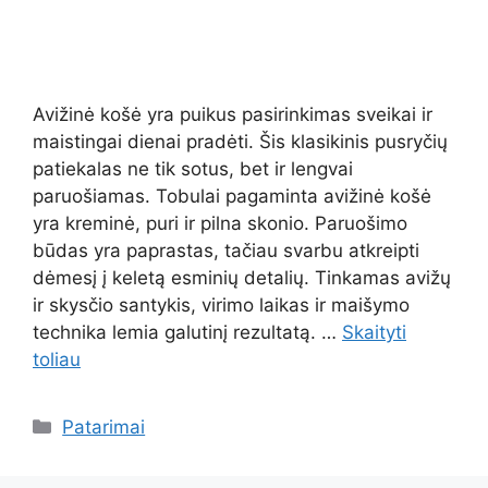
Avižinė košė yra puikus pasirinkimas sveikai ir
maistingai dienai pradėti. Šis klasikinis pusryčių
patiekalas ne tik sotus, bet ir lengvai
paruošiamas. Tobulai pagaminta avižinė košė
yra kreminė, puri ir pilna skonio. Paruošimo
būdas yra paprastas, tačiau svarbu atkreipti
dėmesį į keletą esminių detalių. Tinkamas avižų
ir skysčio santykis, virimo laikas ir maišymo
technika lemia galutinį rezultatą. …
Skaityti
toliau
Kategorijos
Patarimai