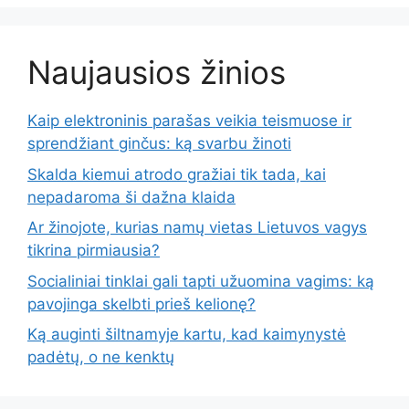
Naujausios žinios
Kaip elektroninis parašas veikia teismuose ir
sprendžiant ginčus: ką svarbu žinoti
Skalda kiemui atrodo gražiai tik tada, kai
nepadaroma ši dažna klaida
Ar žinojote, kurias namų vietas Lietuvos vagys
tikrina pirmiausia?
Socialiniai tinklai gali tapti užuomina vagims: ką
pavojinga skelbti prieš kelionę?
Ką auginti šiltnamyje kartu, kad kaimynystė
padėtų, o ne kenktų