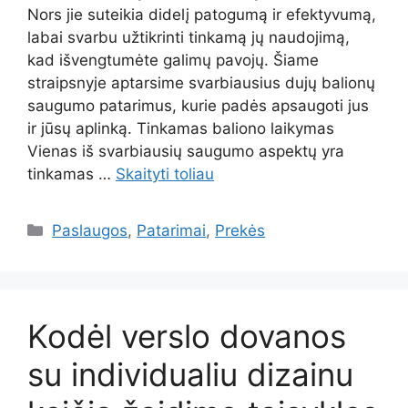
Nors jie suteikia didelį patogumą ir efektyvumą,
labai svarbu užtikrinti tinkamą jų naudojimą,
kad išvengtumėte galimų pavojų. Šiame
straipsnyje aptarsime svarbiausius dujų balionų
saugumo patarimus, kurie padės apsaugoti jus
ir jūsų aplinką. Tinkamas baliono laikymas
Vienas iš svarbiausių saugumo aspektų yra
tinkamas …
Skaityti toliau
Kategorijos
Paslaugos
,
Patarimai
,
Prekės
Kodėl verslo dovanos
su individualiu dizainu