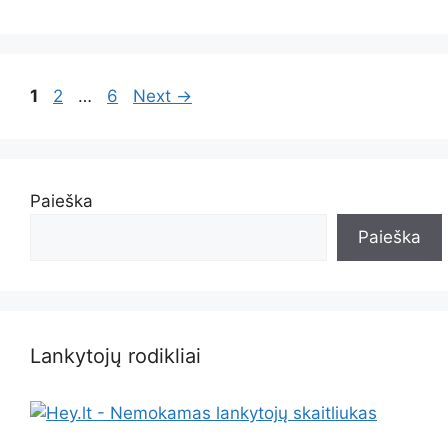
Page
Page
Page
1
2
…
6
Next
→
Paieška
Paieška
Lankytojų rodikliai