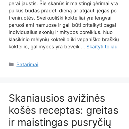
gerai jaustis. Šie skanūs ir maistingi gėrimai yra
puikus būdas pradėti dieną ar atgauti jėgas po
treniruotės. Sveikuoliški kokteiliai yra lengvai
paruošiami namuose ir gali būti pritaikyti pagal
individualius skonių ir mitybos poreikius. Nuo
klasikinio mėlynių kokteilio iki veganiško braškių
kokteilio, galimybės yra beveik …
Skaityti toliau
Kategorijos
Patarimai
Skaniausios avižinės
košės receptas: greitas
ir maistingas pusryčių