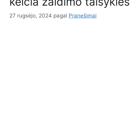
keičia žaidimo taisykles
27 rugsėjo, 2024
pagal
Pranešimai