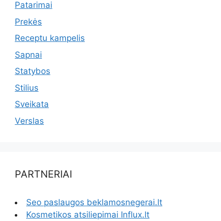
Patarimai
Prekės
Receptu kampelis
Sapnai
Statybos
Stilius
Sveikata
Verslas
PARTNERIAI
Seo paslaugos beklamosnegerai.lt
Kosmetikos atsiliepimai Influx.lt