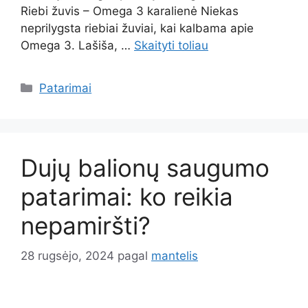
Riebi žuvis – Omega 3 karalienė Niekas
neprilygsta riebiai žuviai, kai kalbama apie
Omega 3. Lašiša, …
Skaityti toliau
Kategorijos
Patarimai
Dujų balionų saugumo
patarimai: ko reikia
nepamiršti?
28 rugsėjo, 2024
pagal
mantelis