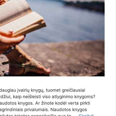
o daugiau įvairių knygų, tuomet greičiausiai
džiui, kaip neišleisti viso atlyginimo knygoms?
audotos knygos. Ar žinote kodėl verta pirkti
agrindiniais privalumais. Naudotos knygos