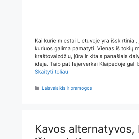
Kai kurie miestai Lietuvoje yra išskirtiniai,
kuriuos galima pamatyti. Vienas iš tokių mi
kraštovaizdžiu, jūra ir kitais panašiais daly
idėja. Taip pat fejerverkai Klaipėdoje gali b
Skaityti toliau
Kategorijos
Laisvalaikis ir pramogos
Kavos alternatyvos, 