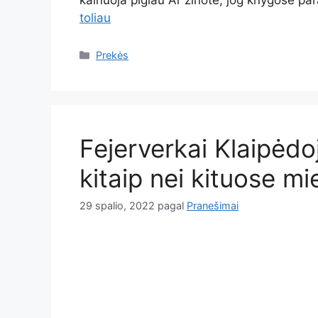
kainuoja pigiau Ar žinote, jog knygose pa
toliau
Kategorijos
Prekės
Fejerverkai Klaipėdoj
kitaip nei kituose m
29 spalio, 2022
pagal
Pranešimai