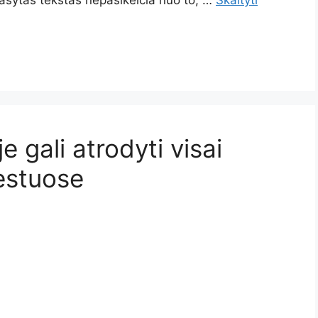
rašytas tekstas nepasikeičia nuo to, …
Skaityti
e gali atrodyti visai
iestuose