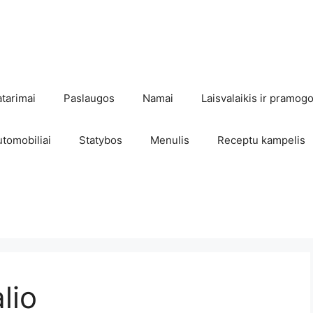
atarimai
Paslaugos
Namai
Laisvalaikis ir pramog
utomobiliai
Statybos
Menulis
Receptu kampelis
lio