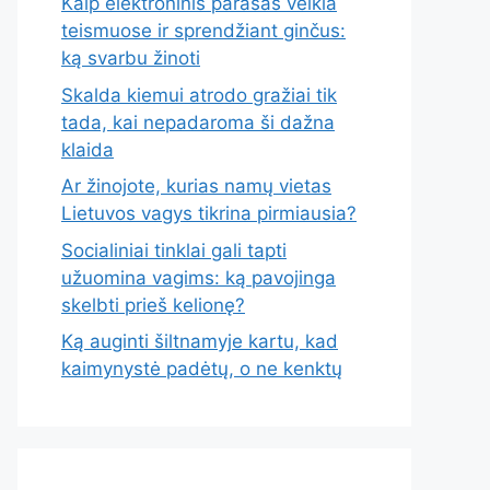
Kaip elektroninis parašas veikia
teismuose ir sprendžiant ginčus:
ką svarbu žinoti
Skalda kiemui atrodo gražiai tik
tada, kai nepadaroma ši dažna
klaida
Ar žinojote, kurias namų vietas
Lietuvos vagys tikrina pirmiausia?
Socialiniai tinklai gali tapti
užuomina vagims: ką pavojinga
skelbti prieš kelionę?
Ką auginti šiltnamyje kartu, kad
kaimynystė padėtų, o ne kenktų