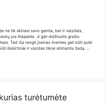
 jie ne tik skiriasi savo gamta, bet ir vaizdais,
estų yra Klaipėda. Ji gali didžiuotis gražiu
kais. Tad čia rengti įvairias šventes gali būti puiki
ūti išskirtiniai ir vaizdas tikrai atimantis žadą. …
kurias turėtumėte