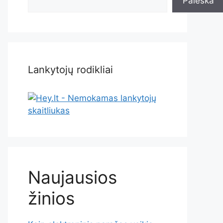
Paieška
Lankytojų rodikliai
Naujausios
žinios