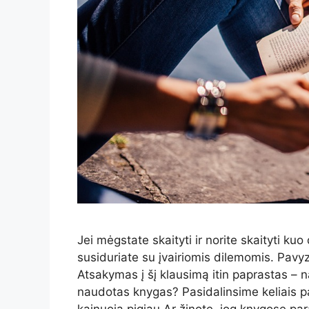
Jei mėgstate skaityti ir norite skaityti ku
susiduriate su įvairiomis dilemomis. Pavyz
Atsakymas į šį klausimą itin paprastas – n
naudotas knygas? Pasidalinsime keliais p