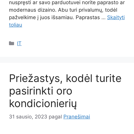
nuspręsti ar savo parduotuvei norite paprasto ar
modernaus dizaino. Abu turi privalumų, todėl
pažvelkime į juos išsamiau. Paprastas …
Skaityti
toliau
Kategorijos
IT
Priežastys, kodėl turite
pasirinkti oro
kondicionierių
31 sausio, 2023
pagal
Pranešimai