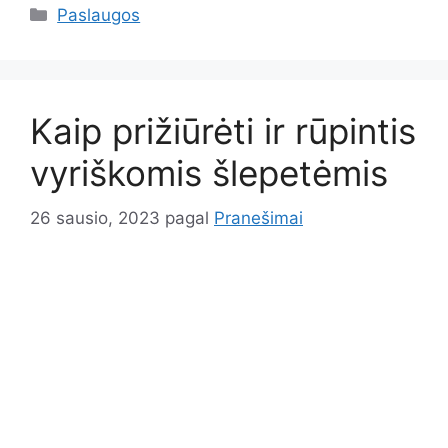
Kategorijos
Paslaugos
Kaip prižiūrėti ir rūpintis
vyriškomis šlepetėmis
26 sausio, 2023
pagal
Pranešimai