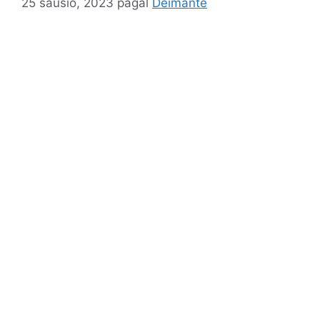
25 sausio, 2023
pagal
Deimante