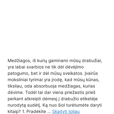
Medžiagos, iš kurių gaminami mūsų drabužiai,
yra labai svarbios ne tik dėl dėvėjimo
patogumo, bet ir dėl mūsų sveikatos. Įvairūs
moksliniai tyrimai yra įrodę, kad mūsų kūnas,
tiksliau, oda absorbuoja medžiagas, kurias
dėvime. Todėl tai dar viena priežastis prieš
perkant atkreipti dėmesį į drabužio etiketėje
nurodytą sudėtį. Ką nuo šiol turėtumėte daryti
kitaip? 1. Pradėkite …
Skaityti toliau