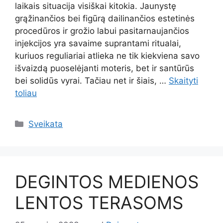
laikais situacija visiškai kitokia. Jaunystę
grąžinančios bei figūrą dailinančios estetinės
procedūros ir grožio labui pasitarnaujančios
injekcijos yra savaime suprantami ritualai,
kuriuos reguliariai atlieka ne tik kiekviena savo
išvaizdą puoselėjanti moteris, bet ir santūrūs
bei solidūs vyrai. Tačiau net ir šiais, …
Skaityti
toliau
Kategorijos
Sveikata
DEGINTOS MEDIENOS
LENTOS TERASOMS