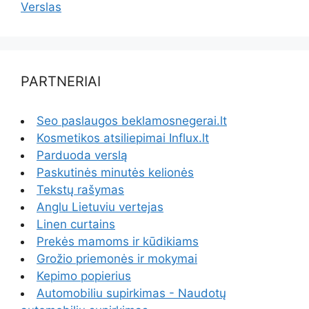
Verslas
PARTNERIAI
Seo paslaugos beklamosnegerai.lt
Kosmetikos atsiliepimai Influx.lt
Parduoda verslą
Paskutinės minutės kelionės
Tekstų rašymas
Anglu Lietuviu vertejas
Linen curtains
Prekės mamoms ir kūdikiams
Grožio priemonės ir mokymai
Kepimo popierius
Automobiliu supirkimas - Naudotų