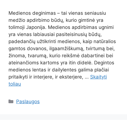
Medienos deginimas – tai vienas seniausiu
medžio apdirbimo būdų, kurio gimtinė yra
tolimoji Japonija. Medienos apdirbimas ugnimi
yra vienas labiausiai pasiteisinusių būdų,
padedančių užtikrinti medienos, kaip natūralios
gamtos dovanos, ilgaamžiškumą, tvirtumą bei,
žinoma, tvarumą, kurio reikšmė dabartinei bei
ateinančioms kartoms yra itin didelė. Degintos
medienos lentas ir dailylentes galima plačiai
pritaikyti ir interjere, ir eksterjere, …
Skaityti
toliau
Kategorijos
Paslaugos