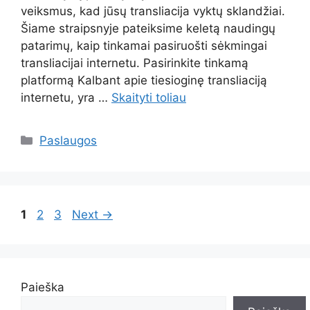
veiksmus, kad jūsų transliacija vyktų sklandžiai.
Šiame straipsnyje pateiksime keletą naudingų
patarimų, kaip tinkamai pasiruošti sėkmingai
transliacijai internetu. Pasirinkite tinkamą
platformą Kalbant apie tiesioginę transliaciją
internetu, yra …
Skaityti toliau
Kategorijos
Paslaugos
Page
Page
Page
1
2
3
Next
→
Paieška