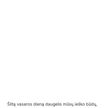
Šiltą vasaros dieną daugelis mūsų ieško būdų,