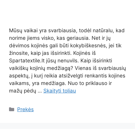
Mūsų vaikai yra svarbiausia, todėl natūralu, kad
norime jiems visko, kas geriausia. Net ir jų
dėvimos kojinės gali būti kokybiškesnės, jei tik
žinosite, kaip jas išsirinkti. Kojinės iš
Spartatextile.lt jūsų nenuvils. Kaip išsirinkti
vaikiškų kojinių medžiagą? Vienas iš svarbiausių
aspektų, į kurį reikia atsižvelgti renkantis kojines
vaikams, yra medžiaga. Nuo to priklauso ir
mažų pėdų …
Skaityti toliau
Kategorijos
Prekės