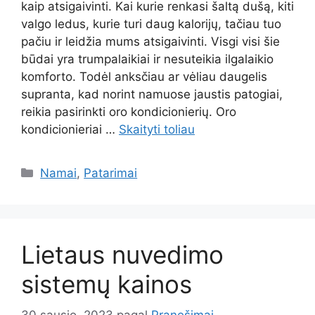
kaip atsigaivinti. Kai kurie renkasi šaltą dušą, kiti
valgo ledus, kurie turi daug kalorijų, tačiau tuo
pačiu ir leidžia mums atsigaivinti. Visgi visi šie
būdai yra trumpalaikiai ir nesuteikia ilgalaikio
komforto. Todėl anksčiau ar vėliau daugelis
supranta, kad norint namuose jaustis patogiai,
reikia pasirinkti oro kondicionierių. Oro
kondicionieriai …
Skaityti toliau
Kategorijos
Namai
,
Patarimai
Lietaus nuvedimo
sistemų kainos