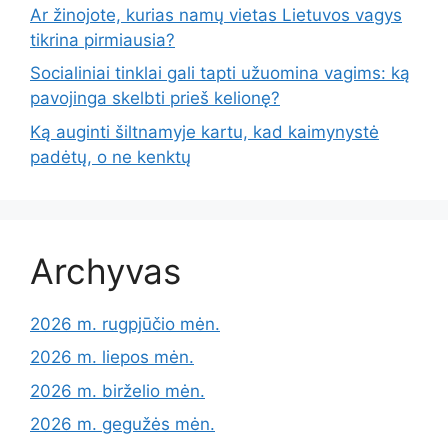
Ar žinojote, kurias namų vietas Lietuvos vagys
tikrina pirmiausia?
Socialiniai tinklai gali tapti užuomina vagims: ką
pavojinga skelbti prieš kelionę?
Ką auginti šiltnamyje kartu, kad kaimynystė
padėtų, o ne kenktų
Archyvas
2026 m. rugpjūčio mėn.
2026 m. liepos mėn.
2026 m. birželio mėn.
2026 m. gegužės mėn.