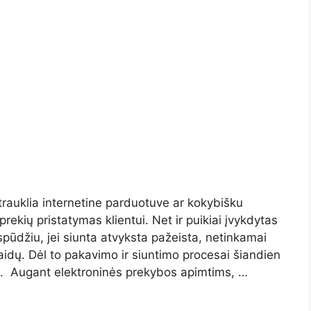
trauklia internetine parduotuve ar kokybišku
rekių pristatymas klientui. Net ir puikiai įvykdytas
spūdžiu, jei siunta atvyksta pažeista, netinkamai
idų. Dėl to pakavimo ir siuntimo procesai šiandien
mi. Augant elektroninės prekybos apimtims, …