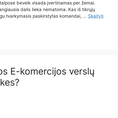
talpose beveik visada įvertinamas per žemai.
ngiausia dalis lieka nematoma. Kas iš tikrųjų
igu tvarkymasis paskirstytas komandai, …
Skaityti
os E-komercijos verslų
ekes?