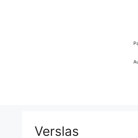
Pereiti
prie
turinio
P
A
Verslas