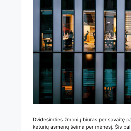
Dvidešimties žmonių biuras per savaitę pa
keturių asmenų šeima per mėnesį. Šis paly