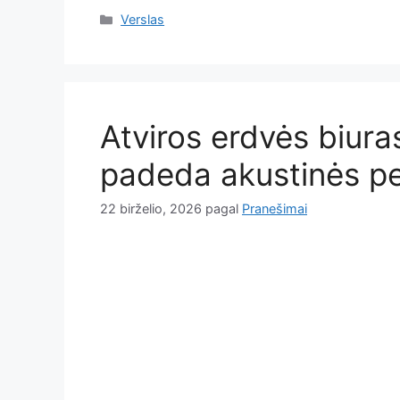
Kategorijos
Verslas
Atviros erdvės biuras
padeda akustinės pe
22 birželio, 2026
pagal
Pranešimai