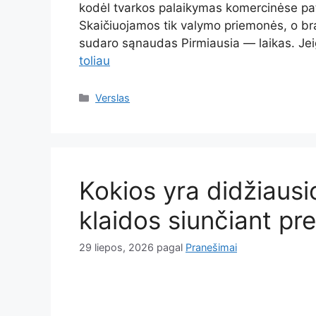
kodėl tvarkos palaikymas komercinėse pa
Skaičiuojamos tik valymo priemonės, o bra
sudaro sąnaudas Pirmiausia — laikas. Je
toliau
Kategorijos
Verslas
Kokios yra didžiausi
klaidos siunčiant pr
29 liepos, 2026
pagal
Pranešimai