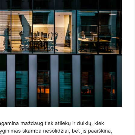
gamina maždaug tiek atliekų ir dulkių, kiek
ginimas skamba nesolidžiai, bet jis paaiškina,