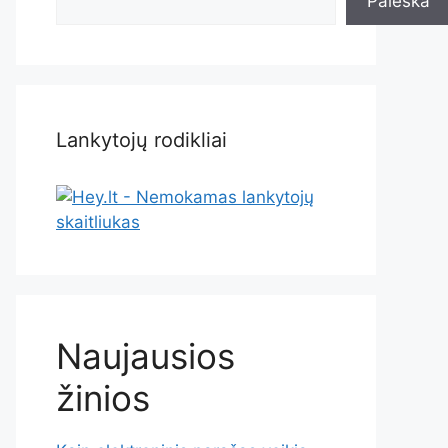
Paieška
Lankytojų rodikliai
Naujausios
žinios