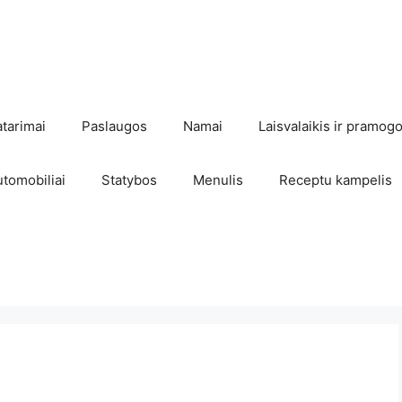
atarimai
Paslaugos
Namai
Laisvalaikis ir pramog
utomobiliai
Statybos
Menulis
Receptu kampelis