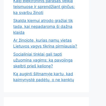
Kaip elektroninis parašas veikia
teismuose ir sprendžiant ginčus:
ką svarbu žinoti
Skalda kiemui atrodo gražiai tik
tada, kai nepadaroma ši dažna
klaida
Ar žinojote, kurias namų vietas
Lietuvos vagys tikrina pirmiausia?
Socialiniai tinklai gali tapti
užuomina vagims: ką pavojinga
skelbti prieš kelionę?
Ką auginti šiltnamyje kartu, kad
kaimynystė padėtų, o ne kenktų