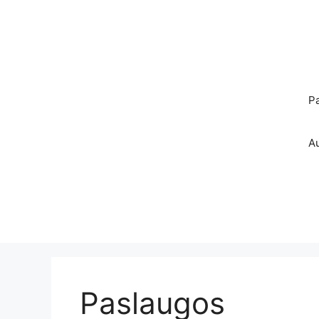
Pereiti
prie
turinio
P
A
Paslaugos