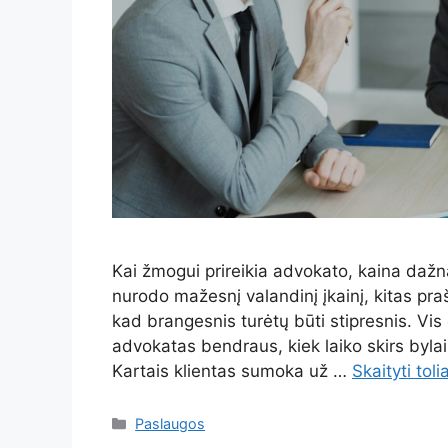
Kai žmogui prireikia advokato, kaina dažn
nurodo mažesnį valandinį įkainį, kitas praš
kad brangesnis turėtų būti stipresnis. Vis
advokatas bendraus, kiek laiko skirs bylai ir
Kartais klientas sumoka už …
Skaityti toli
Kategorijos
Paslaugos