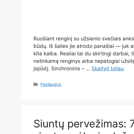
Ruošiant renginį su užsienio svečiais anks
būdų. Iš šalies jie atrodo panašiai — juk a
kita kalba. Realiai tai du skirtingi darbai,
netinkamą renginys arba nepatogiai užsit
įspūdį. Sinchroninis – …
Skaityti toliau
Kategorijos
Paslaugos
Siuntų pervežimas: 7