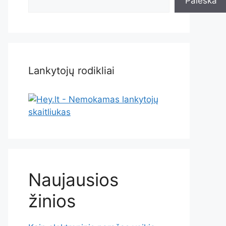
Paieška
Lankytojų rodikliai
Naujausios
žinios