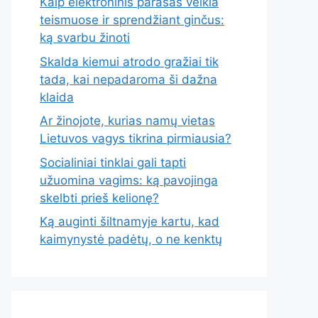
Kaip elektroninis parašas veikia
teismuose ir sprendžiant ginčus:
ką svarbu žinoti
Skalda kiemui atrodo gražiai tik
tada, kai nepadaroma ši dažna
klaida
Ar žinojote, kurias namų vietas
Lietuvos vagys tikrina pirmiausia?
Socialiniai tinklai gali tapti
užuomina vagims: ką pavojinga
skelbti prieš kelionę?
Ką auginti šiltnamyje kartu, kad
kaimynystė padėtų, o ne kenktų