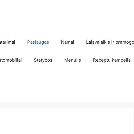
atarimai
Paslaugos
Namai
Laisvalaikis ir pramog
utomobiliai
Statybos
Menulis
Receptu kampelis