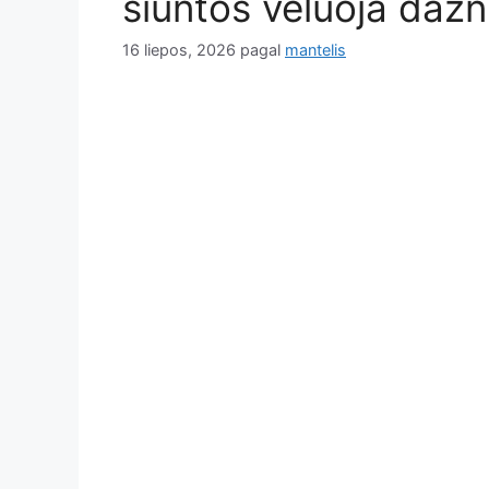
siuntos vėluoja dažn
16 liepos, 2026
pagal
mantelis