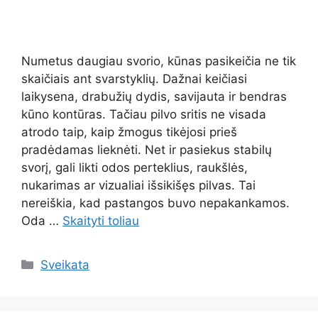
Numetus daugiau svorio, kūnas pasikeičia ne tik
skaičiais ant svarstyklių. Dažnai keičiasi
laikysena, drabužių dydis, savijauta ir bendras
kūno kontūras. Tačiau pilvo sritis ne visada
atrodo taip, kaip žmogus tikėjosi prieš
pradėdamas lieknėti. Net ir pasiekus stabilų
svorį, gali likti odos perteklius, raukšlės,
nukarimas ar vizualiai išsikišęs pilvas. Tai
nereiškia, kad pastangos buvo nepakankamos.
Oda …
Skaityti toliau
Kategorijos
Sveikata