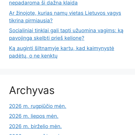
nepadaroma ši dažna klaida
Ar žinojote, kurias namų vietas Lietuvos vagys
tikrina pirmiausia?
Socialiniai tinklai gali tapti užuomina vagims: ką
pavojinga skelbti prieš kelionę?
Ką auginti šiltnamyje kartu, kad kaimynystė
padėtų, o ne kenktų
Archyvas
2026 m. rugpjūčio mėn.
2026 m. liepos mėn.
2026 m. birželio mėn.