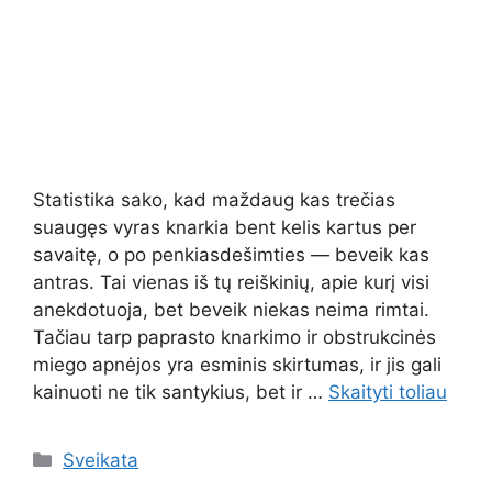
Statistika sako, kad maždaug kas trečias
suaugęs vyras knarkia bent kelis kartus per
savaitę, o po penkiasdešimties — beveik kas
antras. Tai vienas iš tų reiškinių, apie kurį visi
anekdotuoja, bet beveik niekas neima rimtai.
Tačiau tarp paprasto knarkimo ir obstrukcinės
miego apnėjos yra esminis skirtumas, ir jis gali
kainuoti ne tik santykius, bet ir …
Skaityti toliau
Kategorijos
Sveikata