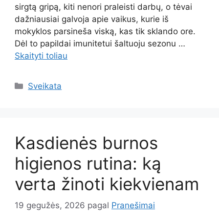
sirgtą gripą, kiti nenori praleisti darbų, o tėvai
dažniausiai galvoja apie vaikus, kurie iš
mokyklos parsineša viską, kas tik sklando ore.
Dėl to papildai imunitetui šaltuoju sezonu …
Skaityti toliau
Kategorijos
Sveikata
Kasdienės burnos
higienos rutina: ką
verta žinoti kiekvienam
19 gegužės, 2026
pagal
Pranešimai