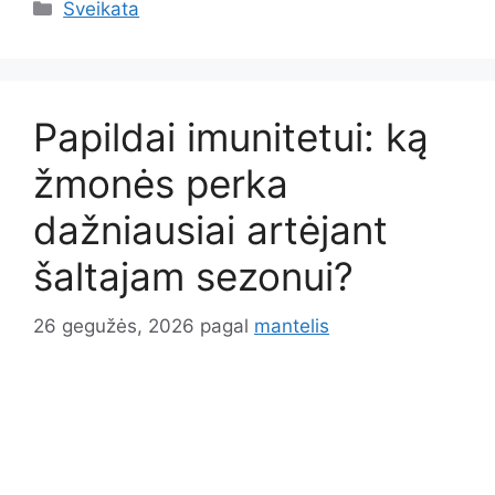
Kategorijos
Sveikata
Papildai imunitetui: ką
žmonės perka
dažniausiai artėjant
šaltajam sezonui?
26 gegužės, 2026
pagal
mantelis