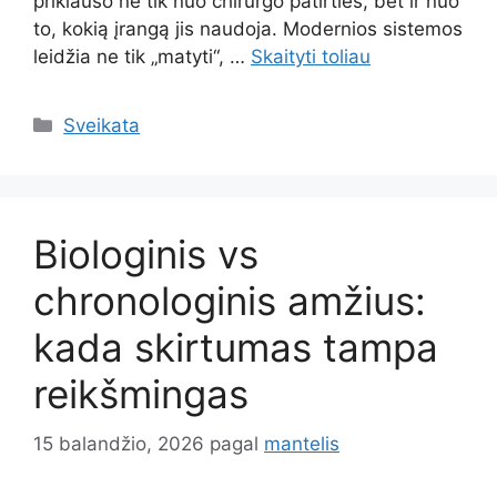
priklauso ne tik nuo chirurgo patirties, bet ir nuo
to, kokią įrangą jis naudoja. Modernios sistemos
leidžia ne tik „matyti“, …
Skaityti toliau
Kategorijos
Sveikata
Biologinis vs
chronologinis amžius:
kada skirtumas tampa
reikšmingas
15 balandžio, 2026
pagal
mantelis