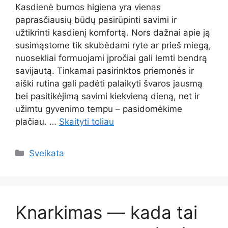
Kasdienė burnos higiena yra vienas
paprasčiausių būdų pasirūpinti savimi ir
užtikrinti kasdienį komfortą. Nors dažnai apie ją
susimąstome tik skubėdami ryte ar prieš miegą,
nuosekliai formuojami įpročiai gali lemti bendrą
savijautą. Tinkamai pasirinktos priemonės ir
aiški rutina gali padėti palaikyti švaros jausmą
bei pasitikėjimą savimi kiekvieną dieną, net ir
užimtu gyvenimo tempu – pasidomėkime
plačiau. …
Skaityti toliau
Kategorijos
Sveikata
Knarkimas — kada tai