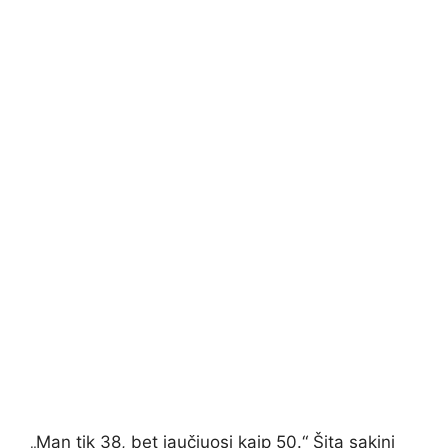
„Man tik 38, bet jaučiuosi kaip 50.“ Šitą sakinį