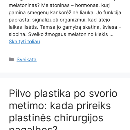
melatoninas? Melatoninas – hormonas, kurį
gamina smegenų kankorėžinė liauka. Jo funkcija
paprasta: signalizuoti organizmui, kad atėjo
laikas ilsėtis. Tamsa jo gamybą skatina, šviesa –
slopina. Sveiko žmogaus melatonino kiekis …
Skaityti toliau
Kategorijos
Sveikata
Pilvo plastika po svorio
metimo: kada prireiks
plastinės chirurgijos
pagalbos?