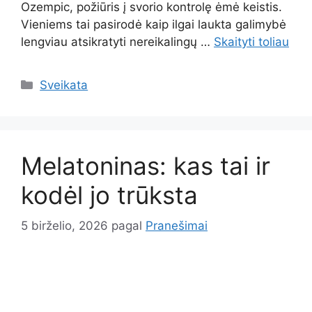
Ozempic, požiūris į svorio kontrolę ėmė keistis.
Vieniems tai pasirodė kaip ilgai laukta galimybė
lengviau atsikratyti nereikalingų …
Skaityti toliau
Kategorijos
Sveikata
Melatoninas: kas tai ir
kodėl jo trūksta
5 birželio, 2026
pagal
Pranešimai