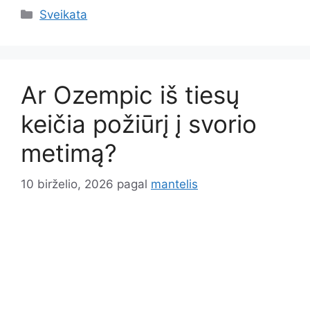
Kategorijos
Sveikata
Ar Ozempic iš tiesų
keičia požiūrį į svorio
metimą?
10 birželio, 2026
pagal
mantelis