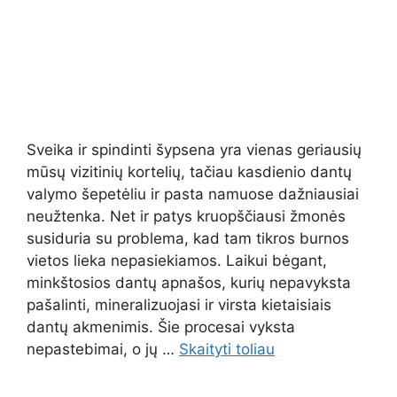
Sveika ir spindinti šypsena yra vienas geriausių
mūsų vizitinių kortelių, tačiau kasdienio dantų
valymo šepetėliu ir pasta namuose dažniausiai
neužtenka. Net ir patys kruopščiausi žmonės
susiduria su problema, kad tam tikros burnos
vietos lieka nepasiekiamos. Laikui bėgant,
minkštosios dantų apnašos, kurių nepavyksta
pašalinti, mineralizuojasi ir virsta kietaisiais
dantų akmenimis. Šie procesai vyksta
nepastebimai, o jų …
Skaityti toliau