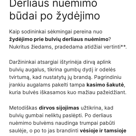
Derliaus nuėmimo
būdai po žydėjimo
Kaip sodininkai sėkmingai pereina nuo
žydėjimo prie bulvių derliaus nuėmimo
?
Nukritus žiedams, pradedama atidžiai vertinti**.
Daržininkai atsargiai ištyrinėja dirvą aplink
bulvių augalus, tikrina gumbų dydį ir odelės
tvirtumą, kad nustatytų jų brandą. Pagrindiniu
įrankiu augalams pakelti tampa
kasimo šakutė
,
kuria bulvės iškasamos kuo mažiau pažeidžiant.
Metodiškas
dirvos sijojimas
užtikrina, kad
bulvių gumbai neliktų paslėpti. Po derliaus
nuėmimo bulvėms naudinga trumpai pabūti
saulėje, o po to jas brandinti
vėsioje ir tamsioje