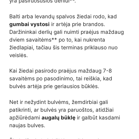
yra pasiruošusios derliui**.
Balti arba levandų spalvos žiedai rodo, kad
gumbai vystosi
ir artėja prie brandos.
Daržininkai derlių gali nuimti praėjus maždaug
dviem savaitėms** po to, kai nukrenta
žiedlapiai, tačiau šis terminas priklauso nuo
veislės.
Kai žiedai pasirodo praėjus maždaug 7-8
savaitėms po pasodinimo, tai reiškia, kad
bulvės artėja prie geriausios būklės.
Net ir nežydint bulvėms, žemdirbiai gali
patikrinti, ar bulvės yra paruoštos, atidžiai
apžiūrėdami
augalų būklę
ir galbūt kasdami
naujas bulves.