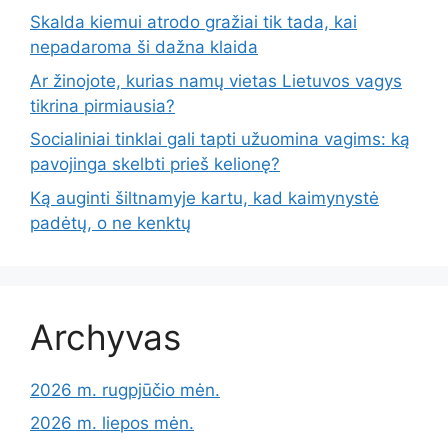
Skalda kiemui atrodo gražiai tik tada, kai
nepadaroma ši dažna klaida
Ar žinojote, kurias namų vietas Lietuvos vagys
tikrina pirmiausia?
Socialiniai tinklai gali tapti užuomina vagims: ką
pavojinga skelbti prieš kelionę?
Ką auginti šiltnamyje kartu, kad kaimynystė
padėtų, o ne kenktų
Archyvas
2026 m. rugpjūčio mėn.
2026 m. liepos mėn.