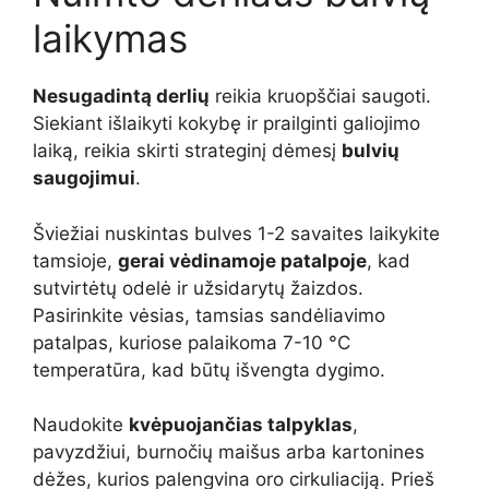
laikymas
Nesugadintą derlių
reikia kruopščiai saugoti.
Siekiant išlaikyti kokybę ir prailginti galiojimo
laiką, reikia skirti strateginį dėmesį
bulvių
saugojimui
.
Šviežiai nuskintas bulves 1-2 savaites laikykite
tamsioje,
gerai vėdinamoje patalpoje
, kad
sutvirtėtų odelė ir užsidarytų žaizdos.
Pasirinkite vėsias, tamsias sandėliavimo
patalpas, kuriose palaikoma 7-10 °C
temperatūra, kad būtų išvengta dygimo.
Naudokite
kvėpuojančias talpyklas
,
pavyzdžiui, burnočių maišus arba kartonines
dėžes, kurios palengvina oro cirkuliaciją. Prieš