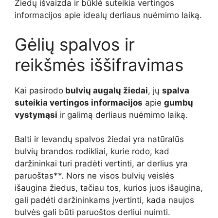
Žiedų išvaizda ir būklė suteikia vertingos
informacijos apie idealų derliaus nuėmimo laiką.
Gėlių spalvos ir
reikšmės iššifravimas
Kai pasirodo
bulvių augalų žiedai
, jų
spalva
suteikia vertingos informacijos
apie
gumbų
vystymąsi
ir galimą derliaus nuėmimo laiką.
Balti ir levandų spalvos žiedai yra natūralūs
bulvių brandos rodikliai, kurie rodo, kad
daržininkai turi pradėti vertinti, ar derlius yra
paruoštas**. Nors ne visos bulvių veislės
išaugina žiedus, tačiau tos, kurios juos išaugina,
gali padėti daržininkams įvertinti, kada naujos
bulvės gali būti paruoštos derliui nuimti.