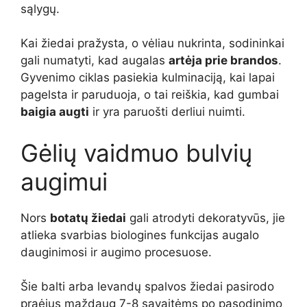
sąlygų.
Kai žiedai pražysta, o vėliau nukrinta, sodininkai
gali numatyti, kad augalas
artėja prie brandos
.
Gyvenimo ciklas pasiekia kulminaciją, kai lapai
pagelsta ir paruduoja, o tai reiškia, kad gumbai
baigia augti
ir yra paruošti derliui nuimti.
Gėlių vaidmuo bulvių
augimui
Nors
botatų žiedai
gali atrodyti dekoratyvūs, jie
atlieka svarbias biologines funkcijas augalo
dauginimosi ir augimo procesuose.
Šie balti arba levandų spalvos žiedai pasirodo
praėjus maždaug 7-8 savaitėms po pasodinimo