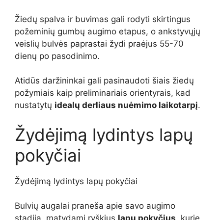
Žiedų spalva ir buvimas gali rodyti skirtingus
požeminių gumbų augimo etapus, o ankstyvųjų
veislių bulvės paprastai žydi praėjus 55-70
dienų po pasodinimo.
Atidūs daržininkai gali pasinaudoti šiais žiedų
požymiais kaip preliminariais orientyrais, kad
nustatytų
idealų derliaus nuėmimo laikotarpį
.
Žydėjimą lydintys lapų
pokyčiai
Žydėjimą lydintys lapų pokyčiai
Bulvių augalai praneša apie savo augimo
stadiją, matydami ryškius
lapų pokyčius
, kurie