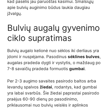
kad pasėlis jau paruoštas kasimui. Smalsiųjų
apie bulvių auginimo būdus laukia daugiau
įžvalgų.
Bulvių augalų gyvenimo
ciklo supratimas
Bulvių augalo kelionė nuo sėklos iki derliaus yra
įdomi ir nuspėjama. Pasodinus
sėklines bulves
,
augalas pradeda dygti ir vystytis, o maždaug po
7-8 savaičių pradeda formuotis
gumbai
.
Per 2-3 augimo savaites pasirodo baltos arba
levandų spalvos
žiedai
, rodantys, kad gumbai
yra labai svarbūs. Šie žiedai paprastai pasirodo
praėjus 60-90 dienų po pasodinimo,
priklausomai nuo bulvių veislės ir aplinkos