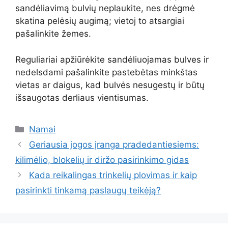
sandėliavimą bulvių neplaukite, nes drėgmė
skatina pelėsių augimą; vietoj to atsargiai
pašalinkite žemes.
Reguliariai apžiūrėkite sandėliuojamas bulves ir
nedelsdami pašalinkite pastebėtas minkštas
vietas ar daigus, kad bulvės nesugestų ir būtų
išsaugotas derliaus vientisumas.
Kategorijos
Namai
Geriausia jogos įranga pradedantiesiems:
kilimėlio, blokelių ir diržo pasirinkimo gidas
Kada reikalingas trinkelių plovimas ir kaip
pasirinkti tinkamą paslaugų teikėją?