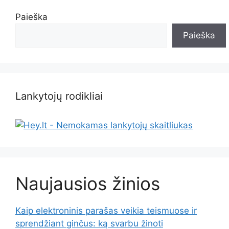
Paieška
Paieška
Lankytojų rodikliai
Naujausios žinios
Kaip elektroninis parašas veikia teismuose ir
sprendžiant ginčus: ką svarbu žinoti