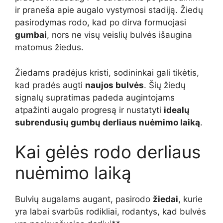
ir praneša apie augalo vystymosi stadiją. Žiedų
pasirodymas rodo, kad po dirva formuojasi
gumbai
, nors ne visų veislių bulvės išaugina
matomus žiedus.
Žiedams pradėjus kristi, sodininkai gali tikėtis,
kad pradės augti
naujos bulvės
. Šių žiedų
signalų supratimas padeda augintojams
atpažinti augalo progresą ir nustatyti
idealų
subrendusių gumbų derliaus nuėmimo laiką
.
Kai gėlės rodo derliaus
nuėmimo laiką
Bulvių augalams augant, pasirodo
žiedai
, kurie
yra labai svarbūs rodikliai, rodantys, kad bulvės