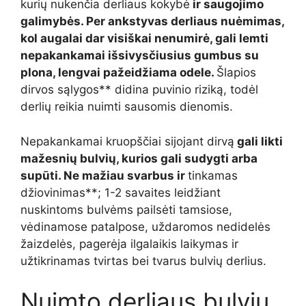
kurių nukenčia derliaus kokybė
ir saugojimo
galimybės. Per ankstyvas derliaus nuėmimas,
kol augalai dar visiškai nenumirė, gali lemti
nepakankamai išsivysčiusius gumbus su
plona, lengvai pažeidžiama odele.
Šlapios
dirvos sąlygos** didina puvinio riziką, todėl
derlių reikia nuimti sausomis dienomis.
Nepakankamai kruopščiai sijojant dirvą
gali likti
mažesnių bulvių, kurios gali sudygti arba
supūti. Ne mažiau svarbus ir
tinkamas
džiovinimas**; 1-2 savaites leidžiant
nuskintoms bulvėms pailsėti tamsiose,
vėdinamose patalpose, uždaromos nedidelės
žaizdelės, pagerėja ilgalaikis laikymas ir
užtikrinamas tvirtas bei tvarus bulvių derlius.
Nuimto derliaus bulvių