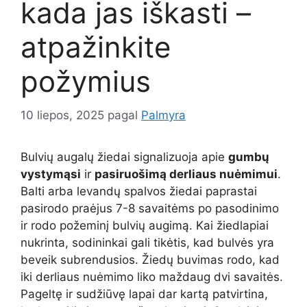
kada jas iškasti –
atpažinkite
požymius
10 liepos, 2025
pagal
Palmyra
Bulvių augalų žiedai signalizuoja apie
gumbų
vystymąsi
ir
pasiruošimą derliaus nuėmimui
.
Balti arba levandų spalvos žiedai paprastai
pasirodo praėjus 7-8 savaitėms po pasodinimo
ir rodo požeminį bulvių augimą. Kai žiedlapiai
nukrinta, sodininkai gali tikėtis, kad bulvės yra
beveik subrendusios. Žiedų buvimas rodo, kad
iki derliaus nuėmimo liko maždaug dvi savaitės.
Pageltę ir sudžiūvę lapai dar kartą patvirtina,