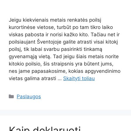
Jeigu kiekvienais metais renkatės poilsį
kurortinėse vietose, turbūt po tam tikro laiko
viskas pabosta ir norisi kažko kito. Tačiau net ir
poilsiaujant Šventojoje galite atrasti visai kitokį
poilsį, tik labai svarbu pasirinkti tinkamą
gyvenamąją vietą. Tad jeigu šiais metais norite
kitokio poilsio, šis straipsnis yra būtent jums,
nes jame papasakosime, kokias apgyvendinimo
vietas galima atrasti …
Skaityti toliau
Kategorijos
Paslaugos
Kaip deklaruoti