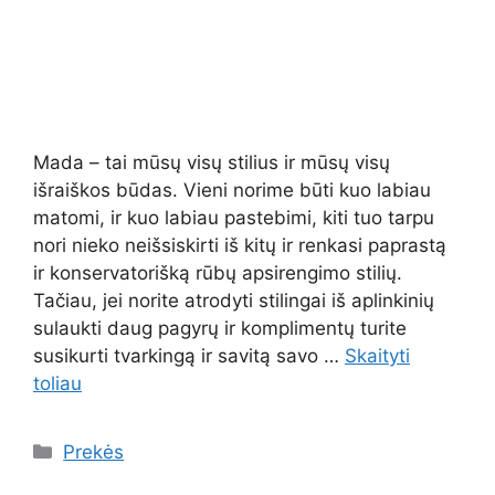
Mada – tai mūsų visų stilius ir mūsų visų
išraiškos būdas. Vieni norime būti kuo labiau
matomi, ir kuo labiau pastebimi, kiti tuo tarpu
nori nieko neišsiskirti iš kitų ir renkasi paprastą
ir konservatorišką rūbų apsirengimo stilių.
Tačiau, jei norite atrodyti stilingai iš aplinkinių
sulaukti daug pagyrų ir komplimentų turite
susikurti tvarkingą ir savitą savo …
Skaityti
toliau
Kategorijos
Prekės