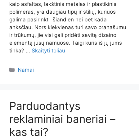
kaip asfaltas, lakštinis metalas ir plastikinis
polimeras, yra daugiau tipų ir stilių, kuriuos
galima pasirinkti šiandien nei bet kada
anksčiau. Nors kiekvienas turi savo pranašumu
ir trūkumų, jie visi gali pridėti savitą dizaino
elementą jūsų namuose. Taigi kuris iš jų jums
tinka? …
Skaityti toliau
Kategorijos
Namai
Parduodantys
reklaminiai baneriai –
kas tai?