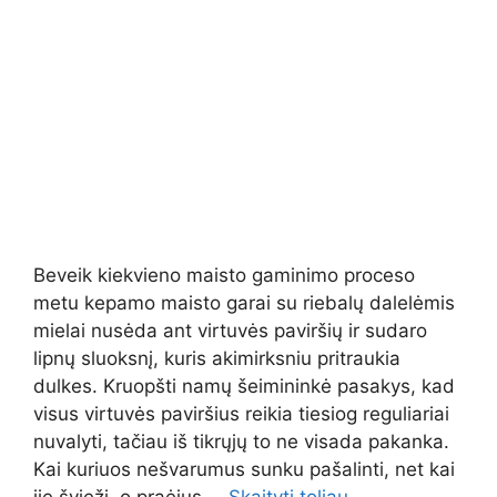
Beveik kiekvieno maisto gaminimo proceso
metu kepamo maisto garai su riebalų dalelėmis
mielai nusėda ant virtuvės paviršių ir sudaro
lipnų sluoksnį, kuris akimirksniu pritraukia
dulkes. Kruopšti namų šeimininkė pasakys, kad
visus virtuvės paviršius reikia tiesiog reguliariai
nuvalyti, tačiau iš tikrųjų to ne visada pakanka.
Kai kuriuos nešvarumus sunku pašalinti, net kai
jie švieži, o praėjus …
Skaityti toliau