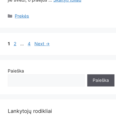
Kategorijos
Prekės
Page
Page
Page
1
2
…
4
Next
→
Paieška
Paieška
Lankytojų rodikliai