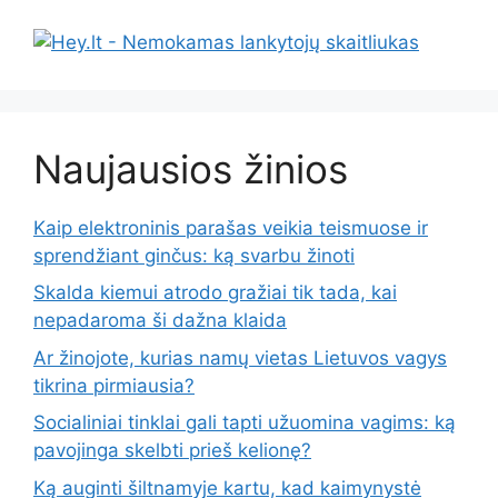
Naujausios žinios
Kaip elektroninis parašas veikia teismuose ir
sprendžiant ginčus: ką svarbu žinoti
Skalda kiemui atrodo gražiai tik tada, kai
nepadaroma ši dažna klaida
Ar žinojote, kurias namų vietas Lietuvos vagys
tikrina pirmiausia?
Socialiniai tinklai gali tapti užuomina vagims: ką
pavojinga skelbti prieš kelionę?
Ką auginti šiltnamyje kartu, kad kaimynystė