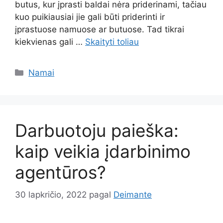
butus, kur įprasti baldai nėra priderinami, tačiau
kuo puikiausiai jie gali būti priderinti ir
įprastuose namuose ar butuose. Tad tikrai
kiekvienas gali …
Skaityti toliau
Kategorijos
Namai
Darbuotoju paieška:
kaip veikia įdarbinimo
agentūros?
30 lapkričio, 2022
pagal
Deimante