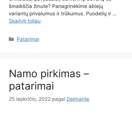
šmaikščia žinute? Panagrinėkime abiejų
variantų privalumus ir trūkumus. Puodelių ir …
Skaityti toliau
Kategorijos
Patarimai
Namo pirkimas –
patarimai
25 lapkričio, 2022
pagal
Deimante