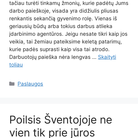
tačiau turėti tinkamų žmonių, kurie padėtų Jums
darbo paieškoje, visada yra didžiulis pliusas
renkantis sekančią gyvenimo rolę. Vienas iš
geriausių būdų arba tokius darbus atlieka
įdarbinimo agentūros. Jeigu nesate tikri kaip jos
veikia, tai žemiau pateiksime keletą patarimų,
kurie padės suprasti kaip visa tai atrodo.
Darbuotojų paieška nėra lengvas …
Skaityti
toliau
Kategorijos
Paslaugos
Poilsis Šventojoje ne
vien tik prie jūros