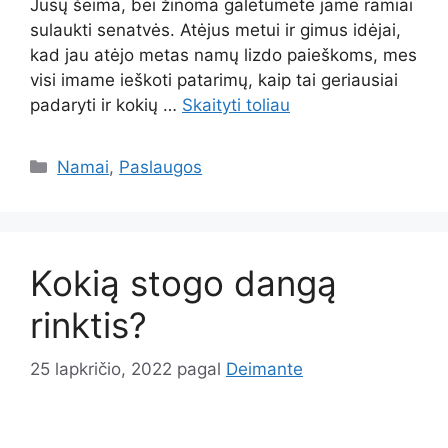
Jūsų šeima, bei žinoma galėtumėte jame ramiai
sulaukti senatvės. Atėjus metui ir gimus idėjai,
kad jau atėjo metas namų lizdo paieškoms, mes
visi imame ieškoti patarimų, kaip tai geriausiai
padaryti ir kokių …
Skaityti toliau
Kategorijos
Namai
,
Paslaugos
Kokią stogo dangą
rinktis?
25 lapkričio, 2022
pagal
Deimante