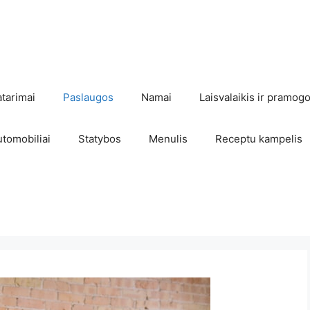
atarimai
Paslaugos
Namai
Laisvalaikis ir pramog
utomobiliai
Statybos
Menulis
Receptu kampelis