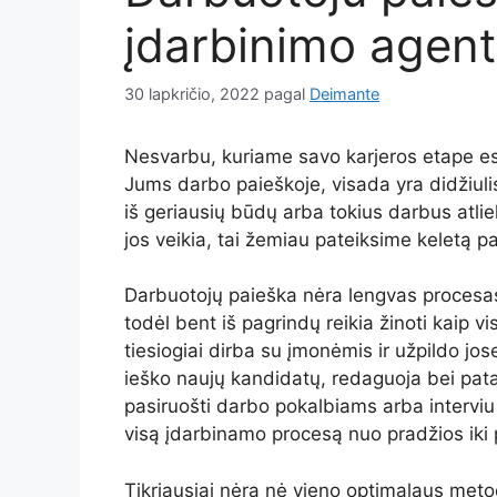
įdarbinimo agen
30 lapkričio, 2022
pagal
Deimante
Nesvarbu, kuriame savo karjeros etape es
Jums darbo paieškoje, visada yra didžiuli
iš geriausių būdų arba tokius darbus atlie
jos veikia, tai žemiau pateiksime keletą pa
Darbuotojų paieška nėra lengvas procesas, 
todėl bent iš pagrindų reikia žinoti kaip v
tiesiogiai dirba su įmonėmis ir užpildo jo
ieško naujų kandidatų, redaguoja bei pat
pasiruošti darbo pokalbiams arba interviu 
visą įdarbinamo procesą nuo pradžios iki
Tikriausiai nėra nė vieno optimalaus metod