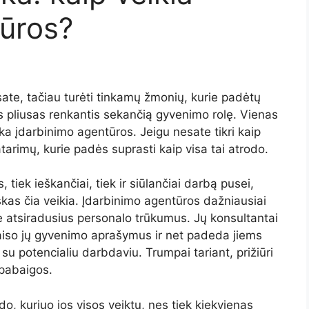
tūros?
ate, tačiau turėti tinkamų žmonių, kurie padėtų
s pliusas renkantis sekančią gyvenimo rolę. Vienas
ka įdarbinimo agentūros. Jeigu nesate tikri kaip
tarimų, kurie padės suprasti kaip visa tai atrodo.
tiek ieškančiai, tiek ir siūlančiai darbą pusei,
iskas čia veikia. Įdarbinimo agentūros dažniausiai
se atsiradusius personalo trūkumus. Jų konsultantai
aiso jų gyvenimo aprašymus ir net padeda jiems
su potencialiu darbdaviu. Trumpai tariant, prižiūri
 pabaigos.
o, kuriuo jos visos veiktų, nes tiek kiekvienas