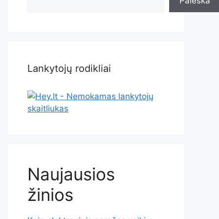
Paieška
Lankytojų rodikliai
Naujausios
žinios