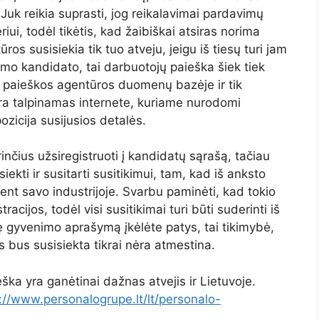
 Juk reikia suprasti, jog reikalavimai pardavimų
iui, todėl tikėtis, kad žaibiškai atsiras norima
ros susisiekia tik tuo atveju, jeigu iš tiesų turi jam
kamo kandidato, tai darbuotojų paieška šiek tiek
 paieškos agentūros duomenų bazėje ir tik
ra talpinamas internete, kuriame nurodomi
pozicija susijusios detalės.
nčius užsiregistruoti į kandidatų sąrašą, tačiau
siekti ir susitarti susitikimui, tam, kad iš anksto
nt savo industrijoje. Svarbu paminėti, kad tokio
acijos, todėl visi susitikimai turi būti suderinti iš
zę gyvenimo aprašymą įkėlėte patys, tai tikimybė,
 bus susisiekta tikrai nėra atmestina.
ka yra ganėtinai dažnas atvejis ir Lietuvoje.
://www.personalogrupe.lt/lt/personalo-