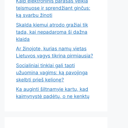
Kaip elektroninis parašas veikia
teismuose ir sprendžiant ginčus:
ką svarbu žinoti
Skalda kiemui atrodo gražiai tik
tada, kai nepadaroma ši dažna
klaida
Ar žinojote, kurias namų vietas
Lietuvos vagys tikrina pirmiausia?
Socialiniai tinklai gali tapti
užuomina vagims: ką pavojinga
skelbti prieš kelionę?
Ką auginti šiltnamyje kartu, kad
kaimynystė padėtų, o ne kenktų