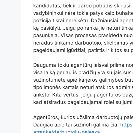
kandidatas, tiek ir darbo pobūdis skiriasi.
vadybininkui nėra tokie patys kaip buhalter
pozicija tikrai nereikėtų. Dažniausiai agentū
ką pasiūlyti. Jeigu po ranka jie neturi tin
pasunkėja. Visas procesas prasideda nuo
neradus tinkamo darbuotojo, skelbimas y
pageidaujami įgūdžiai, patirtis ir kitos su 
Dauguma tokiu agentūrų laisvai priima nori
visa laiką geriau iš pradžių yra su jais susi
sužinotumėte apie karjeros galimybes būte
tipo įmonės kartais neturi atskiros administr
anksto. Kita vertus, jeigu į agentūros ba
kad atsiradus pageidaujamai rolei su jumis
Agentūros, kurios užsiima darbuotojų paieš
Daugiau apie tai sužinoti galima čia:
https
atranka/darbuotoju-paieska