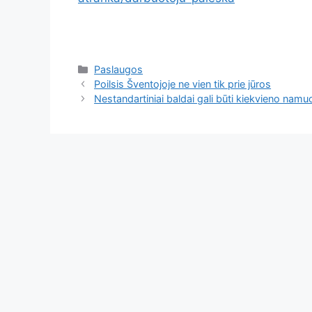
Kategorijos
Paslaugos
Poilsis Šventojoje ne vien tik prie jūros
Nestandartiniai baldai gali būti kiekvieno nam