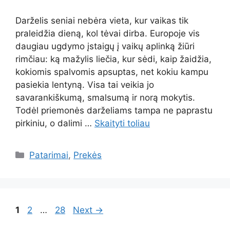
Darželis seniai nebėra vieta, kur vaikas tik
praleidžia dieną, kol tėvai dirba. Europoje vis
daugiau ugdymo įstaigų į vaikų aplinką žiūri
rimčiau: ką mažylis liečia, kur sėdi, kaip žaidžia,
kokiomis spalvomis apsuptas, net kokiu kampu
pasiekia lentyną. Visa tai veikia jo
savarankiškumą, smalsumą ir norą mokytis.
Todėl priemonės darželiams tampa ne paprastu
pirkiniu, o dalimi …
Skaityti toliau
Kategorijos
Patarimai
,
Prekės
Page
Page
Page
1
2
…
28
Next
→