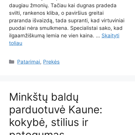
daugiau žmonių. Tačiau kai dugnas pradeda
svilti, rankenos kliba, o paviršius greitai
praranda išvaizdą, tada supranti, kad virtuviniai
puodai nėra smulkmena. Specialistai sako, kad
ilgaamžiškumą lemia ne vien kaina. …
Skaityti
toliau
Kategorijos
Patarimai
,
Prekės
Minkštų baldų
parduotuvė Kaune:
kokybė, stilius ir
patogumas