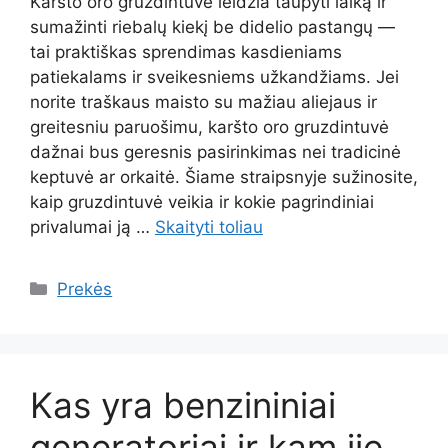
Karšto oro gruzdintuvė leidžia taupyti laiką ir
sumažinti riebalų kiekį be didelio pastangų —
tai praktiškas sprendimas kasdieniams
patiekalams ir sveikesniems užkandžiams. Jei
norite traškaus maisto su mažiau aliejaus ir
greitesniu paruošimu, karšto oro gruzdintuvė
dažnai bus geresnis pasirinkimas nei tradicinė
keptuvė ar orkaitė. Šiame straipsnyje sužinosite,
kaip gruzdintuvė veikia ir kokie pagrindiniai
privalumai ją …
Skaityti toliau
Kategorijos
Prekės
Kas yra benzininiai
generatoriai ir kam jie