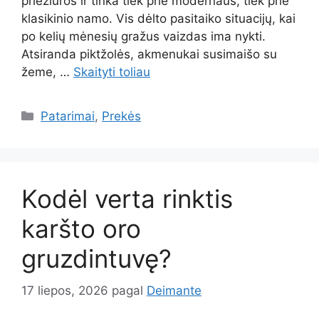
priežiūros ir tinka tiek prie modernaus, tiek prie
klasikinio namo. Vis dėlto pasitaiko situacijų, kai
po kelių mėnesių gražus vaizdas ima nykti.
Atsiranda piktžolės, akmenukai susimaišo su
žeme, …
Skaityti toliau
Kategorijos
Patarimai
,
Prekės
Kodėl verta rinktis
karšto oro
gruzdintuvę?
17 liepos, 2026
pagal
Deimante