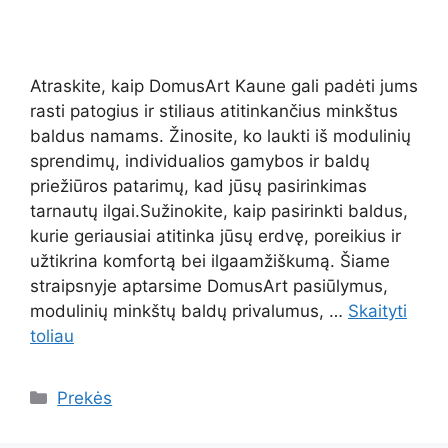
Atraskite, kaip DomusArt Kaune gali padėti jums
rasti patogius ir stiliaus atitinkančius minkštus
baldus namams. Žinosite, ko laukti iš modulinių
sprendimų, individualios gamybos ir baldų
priežiūros patarimų, kad jūsų pasirinkimas
tarnautų ilgai.Sužinokite, kaip pasirinkti baldus,
kurie geriausiai atitinka jūsų erdvę, poreikius ir
užtikrina komfortą bei ilgaamžiškumą. Šiame
straipsnyje aptarsime DomusArt pasiūlymus,
modulinių minkštų baldų privalumus, …
Skaityti
toliau
Kategorijos
Prekės