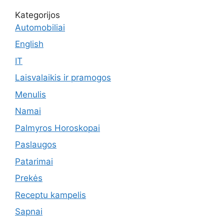
Kategorijos
Automobiliai
English
IT
Laisvalaikis ir pramogos
Menulis
Namai
Palmyros Horoskopai
Paslaugos
Patarimai
Prekės
Receptu kampelis
Sapnai