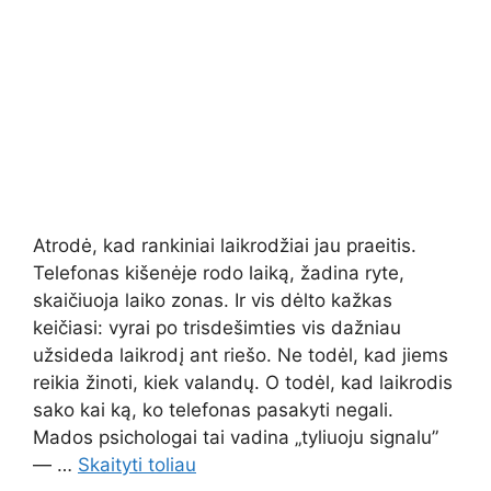
Atrodė, kad rankiniai laikrodžiai jau praeitis.
Telefonas kišenėje rodo laiką, žadina ryte,
skaičiuoja laiko zonas. Ir vis dėlto kažkas
keičiasi: vyrai po trisdešimties vis dažniau
užsideda laikrodį ant riešo. Ne todėl, kad jiems
reikia žinoti, kiek valandų. O todėl, kad laikrodis
sako kai ką, ko telefonas pasakyti negali.
Mados psichologai tai vadina „tyliuoju signalu”
— …
Skaityti toliau