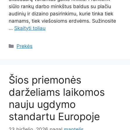
siūlo rankų darbo minkštus baldus su plačiu
audinių ir dizaino pasirinkimu, kurie tinka tiek
namams, tiek viešosioms erdvėms. Sužinosite
…
Skaityti toliau
Kategorijos
Prekės
Šios priemonės
darželiams laikomos
nauju ugdymo
standartu Europoje
23 birželio, 2026
pagal
mantelis