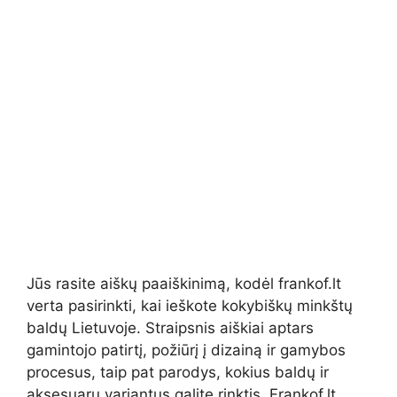
Jūs rasite aiškų paaiškinimą, kodėl frankof.lt
verta pasirinkti, kai ieškote kokybiškų minkštų
baldų Lietuvoje. Straipsnis aiškiai aptars
gamintojo patirtį, požiūrį į dizainą ir gamybos
procesus, taip pat parodys, kokius baldų ir
aksesuarų variantus galite rinktis. Frankof.lt