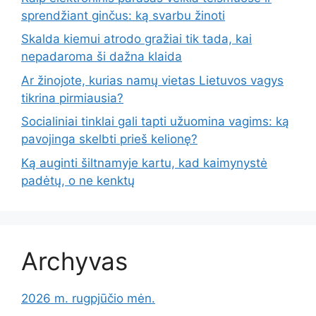
sprendžiant ginčus: ką svarbu žinoti
Skalda kiemui atrodo gražiai tik tada, kai
nepadaroma ši dažna klaida
Ar žinojote, kurias namų vietas Lietuvos vagys
tikrina pirmiausia?
Socialiniai tinklai gali tapti užuomina vagims: ką
pavojinga skelbti prieš kelionę?
Ką auginti šiltnamyje kartu, kad kaimynystė
padėtų, o ne kenktų
Archyvas
2026 m. rugpjūčio mėn.