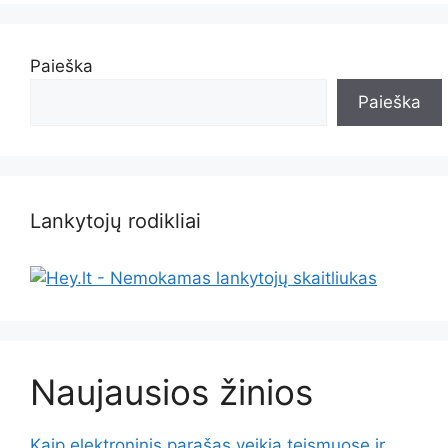
Paieška
Paieška
Lankytojų rodikliai
Naujausios žinios
Kaip elektroninis parašas veikia teismuose ir