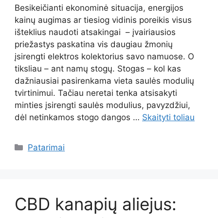
Besikeičianti ekonominė situacija, energijos
kainų augimas ar tiesiog vidinis poreikis visus
išteklius naudoti atsakingai – įvairiausios
priežastys paskatina vis daugiau žmonių
įsirengti elektros kolektorius savo namuose. O
tiksliau – ant namų stogų. Stogas – kol kas
dažniausiai pasirenkama vieta saulės modulių
tvirtinimui. Tačiau neretai tenka atsisakyti
minties įsirengti saulės modulius, pavyzdžiui,
dėl netinkamos stogo dangos …
Skaityti toliau
Kategorijos
Patarimai
CBD kanapių aliejus: