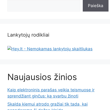
Paieška
Lankytojų rodikliai
Naujausios žinios
Kaip elektroninis parašas veikia teismuose ir
sprendžiant ginčus: ką svarbu žinoti
Skalda kiemui atrodo gražiai tik tada, kai