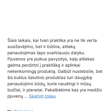
Šiais laikais, kai tvari praktika yra ne tik verta
susižavėjimo, bet ir būtina, atliekų
panaudojimas tapo svarbiausiu dalyku.
Pjuvenos yra puikus pavyzdys, kaip atliekas
galima perdirbti į praktišką ir aplinkai
nekenksmingą produktą. Galbūt nustebsite, bet
šis kuklus šalutinis produktas turi daugybę
panaudojimo būdų, kurie naudingi ir mūsų
buičiai, ir planetai. Pakalbėkime kas yra medžio
pjuvenų …
Skaityti toliau
Kategorijos