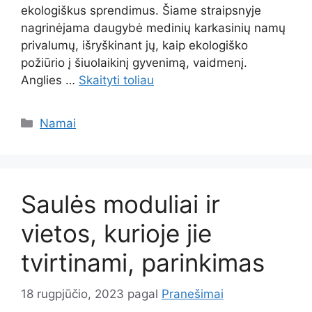
ekologiškus sprendimus. Šiame straipsnyje
nagrinėjama daugybė medinių karkasinių namų
privalumų, išryškinant jų, kaip ekologiško
požiūrio į šiuolaikinį gyvenimą, vaidmenį.
Anglies …
Skaityti toliau
Kategorijos
Namai
Saulės moduliai ir
vietos, kurioje jie
tvirtinami, parinkimas
18 rugpjūčio, 2023
pagal
Pranešimai