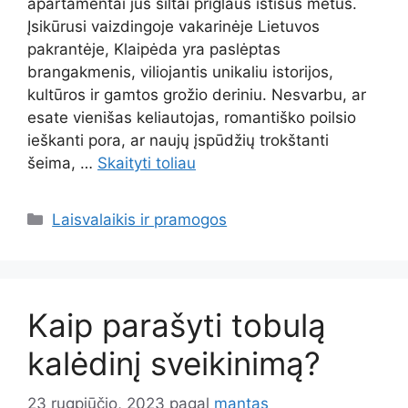
apartamentai jus šiltai priglaus ištisus metus.
Įsikūrusi vaizdingoje vakarinėje Lietuvos
pakrantėje, Klaipėda yra paslėptas
brangakmenis, viliojantis unikaliu istorijos,
kultūros ir gamtos grožio deriniu. Nesvarbu, ar
esate vienišas keliautojas, romantiško poilsio
ieškanti pora, ar naujų įspūdžių trokštanti
šeima, …
Skaityti toliau
Kategorijos
Laisvalaikis ir pramogos
Kaip parašyti tobulą
kalėdinį sveikinimą?
23 rugpjūčio, 2023
pagal
mantas