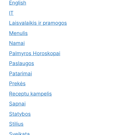
English
IT
Laisvalaikis ir pramogos
Menulis
Namai
Palmyros Horoskopai
Paslaugos
Patarimai
Prekės
Receptu kampelis
Sapnai
Statybos
Stilius
Sveikata