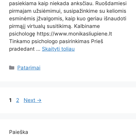
pasiekiama kaip niekada anksčiau. Ruošdamiesi
pirmajam užsiėmimui, susipažinkime su keliomis
esminėmis įžvalgomis, kaip kuo geriau išnaudoti
pirmąjį virtualų susitikimą. Kalbiname
psichologę https://www.monikasliupiene.lt
Tinkamo psichologo pasirinkimas Prieš
pradedant …
Skaityti toliau
Kategorijos
Patarimai
Page
Page
1
2
Next
→
Paieška