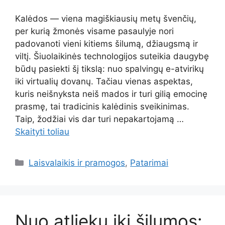
Kalėdos — viena magiškiausių metų švenčių,
per kurią žmonės visame pasaulyje nori
padovanoti vieni kitiems šilumą, džiaugsmą ir
viltį. Šiuolaikinės technologijos suteikia daugybę
būdų pasiekti šį tikslą: nuo spalvingų e-atvirikų
iki virtualių dovanų. Tačiau vienas aspektas,
kuris neišnyksta neiš mados ir turi gilią emocinę
prasmę, tai tradicinis kalėdinis sveikinimas.
Taip, žodžiai vis dar turi nepakartojamą …
Skaityti toliau
Kategorijos
Laisvalaikis ir pramogos
,
Patarimai
Nuo atliekų iki šilumos: