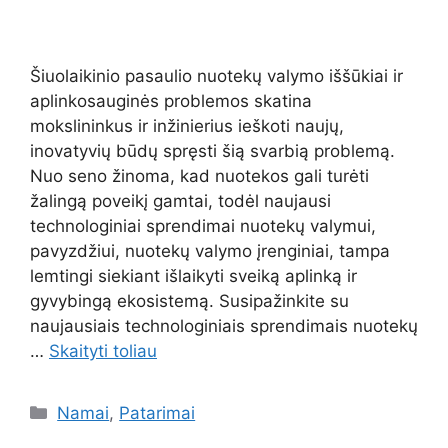
Šiuolaikinio pasaulio nuotekų valymo iššūkiai ir
aplinkosauginės problemos skatina
mokslininkus ir inžinierius ieškoti naujų,
inovatyvių būdų spręsti šią svarbią problemą.
Nuo seno žinoma, kad nuotekos gali turėti
žalingą poveikį gamtai, todėl naujausi
technologiniai sprendimai nuotekų valymui,
pavyzdžiui, nuotekų valymo įrenginiai, tampa
lemtingi siekiant išlaikyti sveiką aplinką ir
gyvybingą ekosistemą. Susipažinkite su
naujausiais technologiniais sprendimais nuotekų
…
Skaityti toliau
Kategorijos
Namai
,
Patarimai