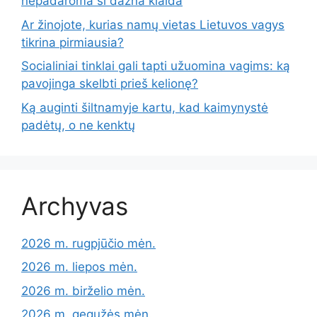
nepadaroma ši dažna klaida
Ar žinojote, kurias namų vietas Lietuvos vagys
tikrina pirmiausia?
Socialiniai tinklai gali tapti užuomina vagims: ką
pavojinga skelbti prieš kelionę?
Ką auginti šiltnamyje kartu, kad kaimynystė
padėtų, o ne kenktų
Archyvas
2026 m. rugpjūčio mėn.
2026 m. liepos mėn.
2026 m. birželio mėn.
2026 m. gegužės mėn.