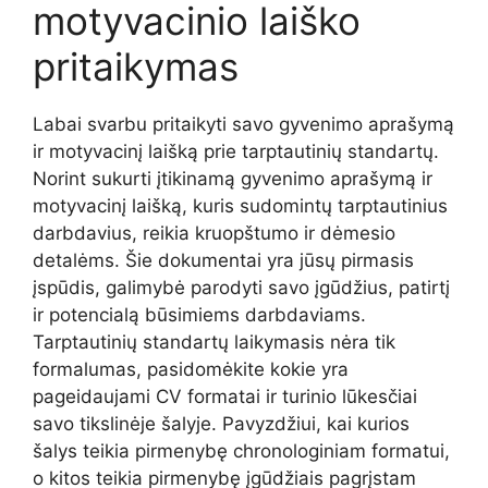
motyvacinio laiško
pritaikymas
Labai svarbu pritaikyti savo gyvenimo aprašymą
ir motyvacinį laišką prie tarptautinių standartų.
Norint sukurti įtikinamą gyvenimo aprašymą ir
motyvacinį laišką, kuris sudomintų tarptautinius
darbdavius, reikia kruopštumo ir dėmesio
detalėms. Šie dokumentai yra jūsų pirmasis
įspūdis, galimybė parodyti savo įgūdžius, patirtį
ir potencialą būsimiems darbdaviams.
Tarptautinių standartų laikymasis nėra tik
formalumas, pasidomėkite kokie yra
pageidaujami CV formatai ir turinio lūkesčiai
savo tikslinėje šalyje. Pavyzdžiui, kai kurios
šalys teikia pirmenybę chronologiniam formatui,
o kitos teikia pirmenybę įgūdžiais pagrįstam