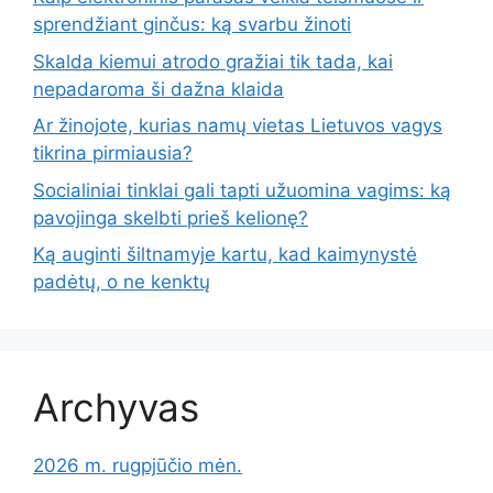
sprendžiant ginčus: ką svarbu žinoti
Skalda kiemui atrodo gražiai tik tada, kai
nepadaroma ši dažna klaida
Ar žinojote, kurias namų vietas Lietuvos vagys
tikrina pirmiausia?
Socialiniai tinklai gali tapti užuomina vagims: ką
pavojinga skelbti prieš kelionę?
Ką auginti šiltnamyje kartu, kad kaimynystė
padėtų, o ne kenktų
Archyvas
2026 m. rugpjūčio mėn.