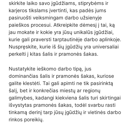
skirkite laiko savo įgūdžiams, stiprybėms ir
karjeros tikslams įvertinti, kas padės jums
pasiruošti veiksmingam darbo užsienyje
paieškos procesui. Atkreipkite dėmesį į tai, ką
jau mokate ir kokie yra jūsų unikalūs įgūdžiai,
kurie gali praversti tarptautinėje darbo aplinkoje.
Nuspręskite, kurie iš šių įgūdžių yra universaliai
perkelti į kitas šalis ir pramonės šakas.
Nustatykite ieškomo darbo tipą, jus
dominančias šalis ir pramonės šakas, kuriose
galite klestėti. Tai gali apimti ne tik pasirinktą
šalį, bet ir konkrečias miestų ar regionų
galimybes, kadangi kiekviena šalis turi skirtingai
išvystytas pramonės šakas, todėl svarbu rasti
tinkamą derinį tarp jūsų įgūdžių ir vietinės darbo
rinkos poreikių.