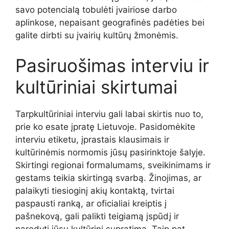
savo potencialą tobulėti įvairiose darbo
aplinkose, nepaisant geografinės padėties bei
galite dirbti su įvairių kultūrų žmonėmis.
Pasiruošimas interviu ir
kultūriniai skirtumai
Tarpkultūriniai interviu gali labai skirtis nuo to,
prie ko esate įpratę Lietuvoje. Pasidomėkite
interviu etiketu, įprastais klausimais ir
kultūrinėmis normomis jūsų pasirinktoje šalyje.
Skirtingi regionai formalumams, sveikinimams ir
gestams teikia skirtingą svarbą. Žinojimas, ar
palaikyti tiesioginį akių kontaktą, tvirtai
paspausti ranką, ar oficialiai kreiptis į
pašnekovą, gali palikti teigiamą įspūdį ir