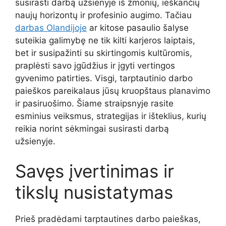
susirasti darbą užsienyje iš žmonių, ieškančių
naujų horizontų ir profesinio augimo. Tačiau
darbas Olandijoje
ar kitose pasaulio šalyse
suteikia galimybę ne tik kilti karjeros laiptais,
bet ir susipažinti su skirtingomis kultūromis,
praplėsti savo įgūdžius ir įgyti vertingos
gyvenimo patirties. Visgi, tarptautinio darbo
paieškos pareikalaus jūsų kruopštaus planavimo
ir pasiruošimo. Šiame straipsnyje rasite
esminius veiksmus, strategijas ir išteklius, kurių
reikia norint sėkmingai susirasti darbą
užsienyje.
Savęs įvertinimas ir
tikslų nusistatymas
Prieš pradėdami tarptautines darbo paieškas,