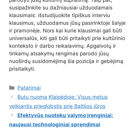
parodyti jūsų kultūrinį supratimą. Taip pat,
susipažinkite su dažniausiai užduodamais
klausimais: išstudijuokite tipiškus interviu
klausimus, užduodamus jūsų pasirinktoje šalyje
ir pramonėje. Nors kai kurie klausimai gali būti
universalūs, kiti gali būti pritaikyti prie kultūrinio
konteksto ir darbo reikalavimų. Apgalvotų ir
tinkamų atsakymų rengimas parodo jūsų
nuoširdų susidomėjimą šia pozicija ir gebėjimą
prisitaikyti.
Kategorijos
Patarimai
Butų nuoma Klaipėdoje: Visus metus
veikiantis prieglobstis prie Baltijos jūros
Efektyvūs nuotekų valymo įrenginiai:
naujausi technologiniai sprendimai