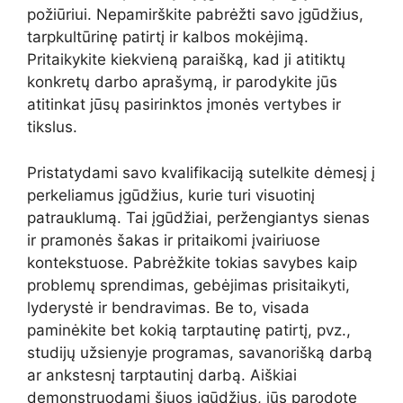
požiūriui. Nepamirškite pabrėžti savo įgūdžius,
tarpkultūrinę patirtį ir kalbos mokėjimą.
Pritaikykite kiekvieną paraišką, kad ji atitiktų
konkretų darbo aprašymą, ir parodykite jūs
atitinkat jūsų pasirinktos įmonės vertybes ir
tikslus.
Pristatydami savo kvalifikaciją sutelkite dėmesį į
perkeliamus įgūdžius, kurie turi visuotinį
patrauklumą. Tai įgūdžiai, peržengiantys sienas
ir pramonės šakas ir pritaikomi įvairiuose
kontekstuose. Pabrėžkite tokias savybes kaip
problemų sprendimas, gebėjimas prisitaikyti,
lyderystė ir bendravimas. Be to, visada
paminėkite bet kokią tarptautinę patirtį, pvz.,
studijų užsienyje programas, savanorišką darbą
ar ankstesnį tarptautinį darbą. Aiškiai
demonstruodami šiuos įgūdžius, jūs parodote