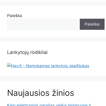
Paieška
Paieška
Lankytojų rodikliai
Naujausios žinios
Kaip elektroninis parašas veikia teismuose ir