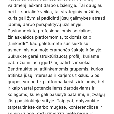
vaidmenį ieškant darbo užsienyje. Tai daugiau
nei tik socialinė veikla, tai strateginis požiūris,
kuris gali žymiai padidinti jūsų galimybes atrasti
įdomių darbo perspektyvų užsienyje.
Pasinaudokite profesionaliomis socialinės
žiniasklaidos platformomis, tokiomis kaip
„LinkedIn“, kad galėtumėte susisiekti su
asmenimis norimoje pramonės šakoje ir šalyje.
Sukurkite gerai struktūrizuotą profilį, kuriame
pabrėžiami jūsų įgūdžiai, patirtis ir siekiai.
Bendraukite su atitinkamomis grupėmis, kurios
atitinka jūsų interesus ir karjeros tikslus. Šios
grupės yra ne tik platforma keistis idėjomis, bet
ir kaip vartai potencialiems darbdaviams ir
kolegoms, kurie gali pasiūlyti patarimų ir įžvalgų
jūsų pasirinktoje srityje. Taip pat, dalyvaukite
tarptautinėse darbo mugėse, konferencijose ir
seminaruose, kad užmegztumėte ryšius ir