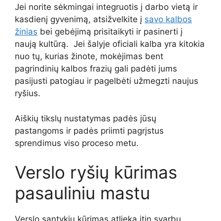
Jei norite sėkmingai integruotis į darbo vietą ir
kasdienį gyvenimą, atsižvelkite į
savo kalbos
žinias
bei gebėjimą prisitaikyti ir pasinerti į
naują kultūrą. Jei šalyje oficiali kalba yra kitokia
nuo tų, kurias žinote, mokėjimas bent
pagrindinių kalbos frazių gali padėti jums
pasijusti patogiau ir pagelbėti užmegzti naujus
ryšius.
Aiškių tikslų nustatymas padės jūsų
pastangoms ir padės priimti pagrįstus
sprendimus viso proceso metu.
Verslo ryšių kūrimas
pasauliniu mastu
Verslo santykių kūrimas atlieka itin svarbų