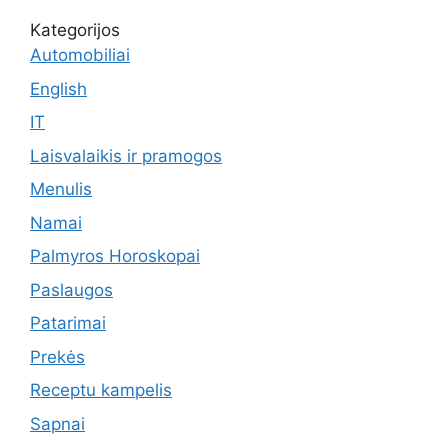
Kategorijos
Automobiliai
English
IT
Laisvalaikis ir pramogos
Menulis
Namai
Palmyros Horoskopai
Paslaugos
Patarimai
Prekės
Receptu kampelis
Sapnai