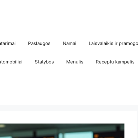
atarimai
Paslaugos
Namai
Laisvalaikis ir pramog
utomobiliai
Statybos
Menulis
Receptu kampelis