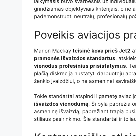
laikymasis buvo svarbesnis už individual
grindžiamas objektyviais kriterijais, o n
pademonstruoti neutralų, profesionalų poži
Poveikis aviacijos 
Marion Mackay
teisinė kova prieš Jet2
at
pramonės išvaizdos standartus
, atskle
vienodus
profesinius prisistatymus
. T
plačią diskreciją nustatyti darbuotojų ap
ženklo įvaizdžiui, o ne asmeninei saviraišk
Tokie standartai atspindi ilgametę aviacijos
išvaizdos vienodumą
. Ši byla pabrėžia o
asmeninę išvaizdą, pabrėžiant trapią pusi
stiliaus pasirinkimo. Šie standartai ir toli