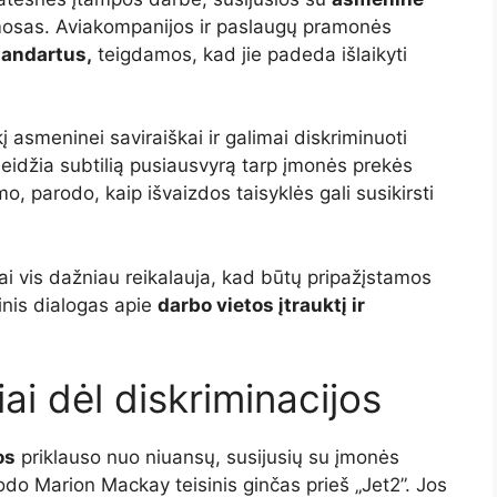
osas. Aviakompanijos ir paslaugų pramonės
tandartus,
teigdamos, kad jie padeda išlaikyti
ūkį asmeninei saviraiškai ir galimai diskriminuoti
skleidžia subtilią pusiausvyrą tarp įmonės prekės
, parodo, kaip išvaizdos taisyklės gali susikirsti
i vis dažniau reikalauja, kad būtų pripažįstamos
tinis dialogas apie
darbo vietos įtrauktį ir
iai dėl diskriminacijos
os
priklauso nuo niuansų, susijusių su įmonės
rodo Marion Mackay teisinis ginčas prieš „Jet2”. Jos