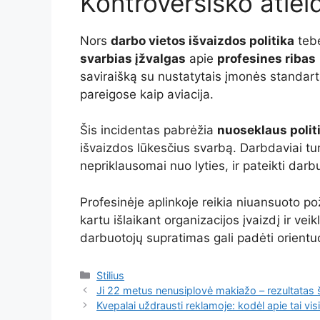
Kontroversiško atle
Nors
darbo vietos išvaizdos politika
tebė
svarbias įžvalgas
apie
profesines ribas
saviraišką su nustatytais įmonės standarta
pareigose kaip aviacija.
Šis incidentas pabrėžia
nuoseklaus poli
išvaizdos lūkesčius svarbą. Darbdaviai tur
nepriklausomai nuo lyties, ir pateikti darb
Profesinėje aplinkoje reikia niuansuoto po
kartu išlaikant organizacijos įvaizdį ir ve
darbuotojų supratimas gali padėti orientu
Kategorijos
Stilius
Ji 22 metus nenusiplovė makiažo – rezultatas 
Kvepalai uždrausti reklamoje: kodėl apie tai vis