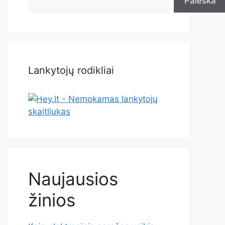
Paieška
Lankytojų rodikliai
Naujausios
žinios