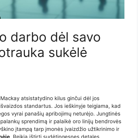
o darbo dėl savo
otrauka sukėlė
Mackay atsistatydino kilus ginčui dėl jos
švaizdos standartus. Jos ieškinyje teigiama, kad
legos vyrai panašių apribojimų neturėjo. Jungtinės
 palankų sprendimą ir palaikė oro linijų bendrovės
ryškino įtampą tarp įmonės įvaizdžio užtikrinimo ir
nėje
. Reikia ištirti sudėtingesnes detales.