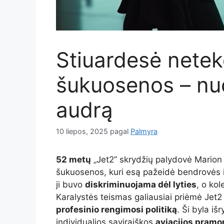
Stiuardesė netek
šukuosenos – nu
audrą
10 liepos, 2025
pagal
Palmyra
52 metų
„Jet2” skrydžių palydovė Marion 
šukuosenos, kuri esą pažeidė bendrovės i
ji buvo
diskriminuojama dėl lyties
, o ko
Karalystės teismas galiausiai priėmė Jet2
profesinio rengimosi politiką
. Ši byla iš
individualios saviraiškos
aviacijos pramo