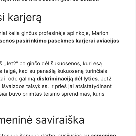
i karjerą
iai kelia ginčus profesinėje aplinkoje, Marion
senos pasirinkimo
pasekmes karjerai
aviacijos
š „Jet2” po ginčo dėl šukuosenos, kuri esą
s teigė, kad su panašią šukuoseną turinčiais
 tai rodo galimą
diskriminaciją dėl lyties
. Jet2
švaizdos taisykles, ir prieš jai atsistatydinant
usiai buvo priimtas teismo sprendimas, kuris
smeninė saviraiška
latesnės įtampos darbe, susijusios su
asmenine