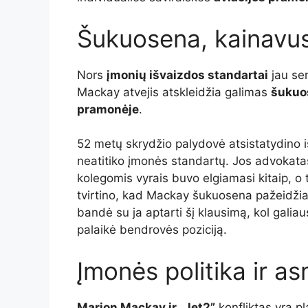
Šukuosena, kainavus
Nors
įmonių išvaizdos standartai
jau sen
Mackay atvejis atskleidžia galimas
šukuo
pramonėje
.
52 metų skrydžio palydovė atsistatydino i
neatitiko įmonės standartų. Jos advokata
kolegomis vyrais buvo elgiamasi kitaip, o
tvirtino, kad Mackay šukuosena pažeidžia i
bandė su ja aptarti šį klausimą, kol galia
palaikė bendrovės poziciją.
Įmonės politika ir a
Marion Mackay ir „Jet2”
konfliktas yra p