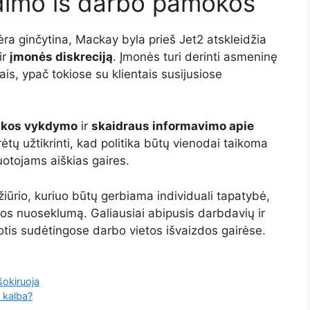
idimo iš darbo pamokos
ra ginčytina, Mackay byla prieš Jet2 atskleidžia
ir
įmonės diskreciją
. Įmonės turi derinti asmeninę
is, ypač tokiose su klientais susijusiose
tikos vykdymo
ir
skaidraus informavimo apie
ėtų užtikrinti, kad politika būtų vienodai taikoma
uotojams aiškias gaires.
žiūrio, kuriuo būtų gerbiama individuali tapatybė,
iklos nuoseklumą. Galiausiai abipusis darbdavių ir
otis sudėtingose darbo vietos išvaizdos gairėse.
šokiruoja
i kalba?