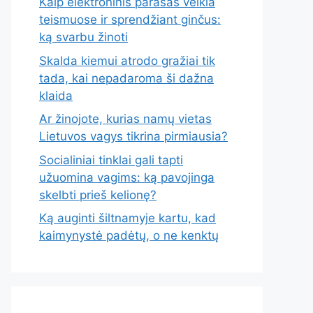
Kaip elektroninis parašas veikia
teismuose ir sprendžiant ginčus:
ką svarbu žinoti
Skalda kiemui atrodo gražiai tik
tada, kai nepadaroma ši dažna
klaida
Ar žinojote, kurias namų vietas
Lietuvos vagys tikrina pirmiausia?
Socialiniai tinklai gali tapti
užuomina vagims: ką pavojinga
skelbti prieš kelionę?
Ką auginti šiltnamyje kartu, kad
kaimynystė padėtų, o ne kenktų