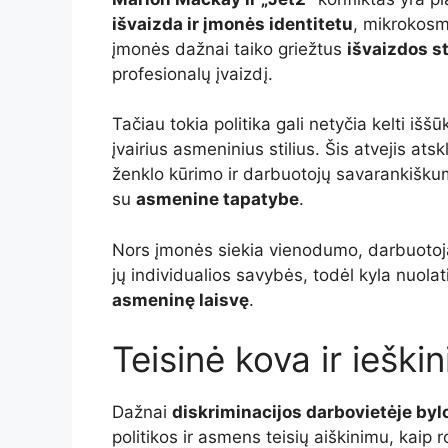
išvaizda ir įmonės identitetu
, mikrokosm
įmonės dažnai taiko griežtus
išvaizdos s
profesionalų įvaizdį.
Tačiau tokia politika gali netyčia kelti išš
įvairius asmeninius stilius. Šis atvejis at
ženklo kūrimo ir darbuotojų savarankiškumo
su
asmenine tapatybe
.
Nors įmonės siekia vienodumo, darbuotoja
jų individualios savybės, todėl kyla nuola
asmeninę laisvę
.
Teisinė kova ir ieškin
Dažnai
diskriminacijos darbovietėje byl
politikos ir asmens teisių aiškinimu, kaip 