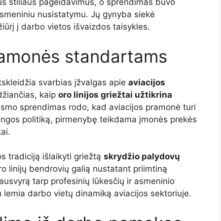
ius stiliaus pageidavimus, o sprendimas buvo
e asmeniniu nusistatymu. Jų gynyba siekė
ūrį į darbo vietos išvaizdos taisykles.
pramonės standartams
skleidžia svarbias įžvalgas apie
aviacijos
idžiančias, kaip
oro linijos griežtai užtikrina
eismo sprendimas rodo, kad aviacijos pramonė turi
rangos politiką, pirmenybę teikdama įmonės prekės
ai.
 tradiciją išlaikyti griežtą
skrydžio palydovų
ro linijų bendrovių galią nustatant priimtiną
ausvyrą tarp profesinių lūkesčių ir asmeninio
au lemia darbo vietų dinamiką aviacijos sektoriuje.