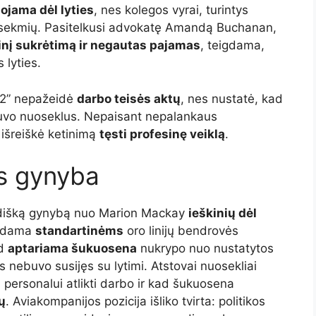
ojama dėl lyties
, nes kolegos vyrai, turintys
asekmių. Pasitelkusi advokatę Amandą Buchanan,
nį sukrėtimą ir negautas pajamas
, teigdama,
 lyties.
t2” nepažeidė
darbo teisės aktų
, nes nustatė, kad
buvo nuoseklus. Nepaisant nepalankaus
išreiškė ketinimą
tęsti profesinę veiklą
.
ės gynyba
dišką gynybą nuo Marion Mackay
ieškinių dėl
irdama
standartinėms
oro linijų bendrovės
ad
aptariama šukuosena
nukrypo nuo nustatytos
 nebuvo susijęs su lytimi. Atstovai nuosekliai
 personalui atlikti darbo ir kad šukuosena
ų
. Aviakompanijos pozicija išliko tvirta: politikos