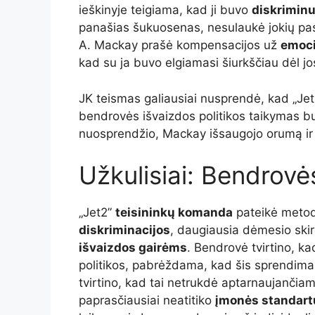
ieškinyje teigiama, kad ji buvo
diskriminu
panašias šukuosenas, nesulaukė jokių p
A. Mackay prašė kompensacijos už
emoci
kad su ja buvo elgiamasi šiurkščiau dėl jos
JK teismas galiausiai nusprendė, kad „Je
bendrovės išvaizdos politikos taikymas 
nuosprendžio, Mackay išsaugojo orumą ir 
Užkulisiai: Bendrov
„Jet2”
teisininkų komanda
pateikė meto
diskriminacijos
, daugiausia dėmesio sk
išvaizdos gairėms
. Bendrovė tvirtino, k
politikos, pabrėždama, kad šis sprendimas
tvirtino, kad tai netrukdė aptarnaujančiam
paprasčiausiai neatitiko
įmonės standart