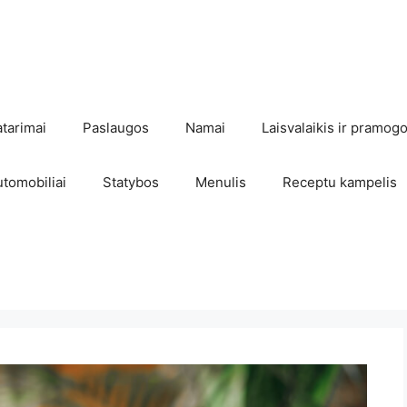
atarimai
Paslaugos
Namai
Laisvalaikis ir pramog
utomobiliai
Statybos
Menulis
Receptu kampelis