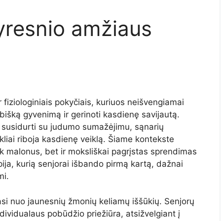
resnio amžiaus
fiziologiniais pokyčiais, kuriuos neišvengiamai
bišką gyvenimą ir gerinoti kasdienę savijautą.
susidurti su judumo sumažėjimu, sąnarių
kliai riboja kasdienę veiklą. Šiame kontekste
ik malonus, bet ir moksliškai pagrįstas sprendimas
ija, kurią senjorai išbando pirmą kartą, dažnai
mi.
iasi nuo jaunesnių žmonių keliamų iššūkių. Senjorų
dividualaus pobūdžio priežiūra, atsižvelgiant į