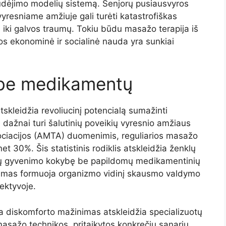
judėjimo modelių sistemą. Senjorų pusiausvyros
vyresniame amžiuje gali turėti katastrofiškas
ų iki galvos traumų. Tokiu būdu masažo terapija iš
os ekonominė ir socialinė nauda yra sunkiai
be medikamentų
skleidžia revoliucinį potencialą sumažinti
 dažnai turi šalutinių poveikių vyresnio amžiaus
ciacijos (AMTA) duomenimis, reguliarios masažo
t 30%. Šis statistinis rodiklis atskleidžia ženklų
njorų gyvenimo kokybę be papildomų medikamentinių
yrimas formuoja organizmo vidinį skausmo valdymo
ektyvoje.
elia diskomforto mažinimas atskleidžia specializuotų
ažo technikos, pritaikytos konkrečių sąnarių