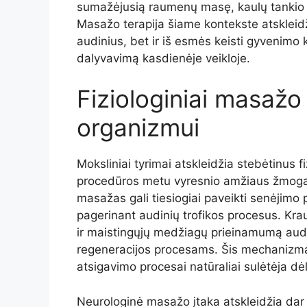
sumažėjusią raumenų masę, kaulų tankio 
Masažo terapija šiame kontekste atskleidž
audinius, bet ir iš esmės keisti gyvenimo
dalyvavimą kasdienėje veikloje.
Fiziologiniai masažo
organizmui
Moksliniai tyrimai atskleidžia stebėtinus 
procedūros metu vyresnio amžiaus žmogau
masažas gali tiesiogiai paveikti senėjimo 
pagerinant audinių trofikos procesus. Kr
ir maistingųjų medžiagų prieinamumą audi
regeneracijos procesams. Šis mechanizma
atsigavimo procesai natūraliai sulėtėja dė
Neurologinė masažo įtaka atskleidžia dar v