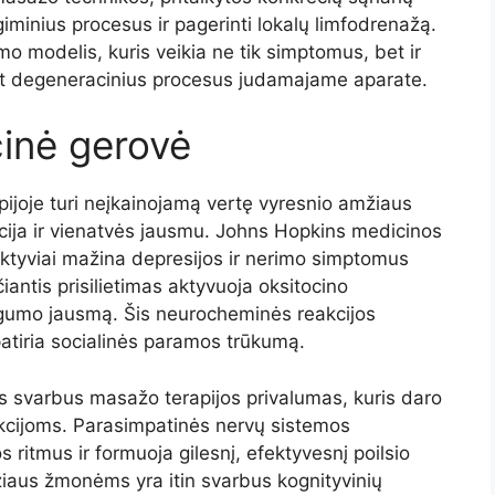
iminius procesus ir pagerinti lokalų limfodrenažą.
 modelis, kuris veikia ne tik simptomus, bet ir
t degeneracinius procesus judamajame aparate.
cinė gerovė
ijoje turi neįkainojamą vertę vyresnio amžiaus
cija ir vienatvės jausmu. Johns Hopkins medicinos
ektyviai mažina depresijos ir nerimo simptomus
antis prisilietimas aktyvuoja oksitocino
augumo jausmą. Šis neurocheminės reakcijos
atiria socialinės paramos trūkumą.
 svarbus masažo terapijos privalumas, kuris daro
kcijoms. Parasimpatinės nervų sistemos
 ritmus ir formuoja gilesnį, efektyvesnį poilsio
iaus žmonėms yra itin svarbus kognityvinių