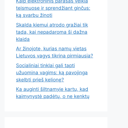
Kaip elektroninis parašas veikia
teismuose ir sprendžiant ginčus:
ką svarbu žinoti
Skalda kiemui atrodo gražiai tik
tada, kai nepadaroma ši dažna
klaida
Ar žinojote, kurias namų vietas
Lietuvos vagys tikrina pirmiausia?
Socialiniai tinklai gali tapti
užuomina vagims: ką pavojinga
skelbti prieš kelionę?
Ką auginti šiltnamyje kartu, kad
kaimynystė padėtų, o ne kenktų