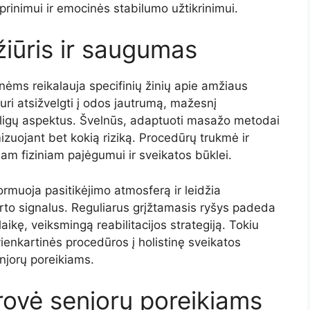
prinimui ir emocinės stabilumo užtikrinimui.
žiūris ir saugumas
s reikalauja specifinių žinių apie amžiaus
turi atsižvelgti į odos jautrumą, mažesnį
ių ligų aspektus. Švelnūs, adaptuoti masažo metodai
izuojant bet kokią riziką. Procedūrų trukmė ir
liam fiziniam pajėgumui ir sveikatos būklei.
muoja pasitikėjimo atmosferą ir leidžia
orto signalus. Reguliarus grįžtamasis ryšys padeda
alaikę, veiksmingą reabilitacijos strategiją. Tokiu
ienkartinės procedūros į holistinę sveikatos
enjorų poreikiams.
ovė senjorų poreikiams