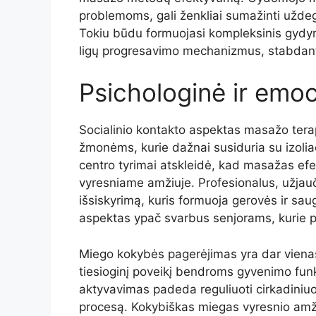
problemoms, gali ženkliai sumažinti uždeg
Tokiu būdu formuojasi kompleksinis gydymo
ligų progresavimo mechanizmus, stabdan
Psichologinė ir emo
Socialinio kontakto aspektas masažo terap
žmonėms, kurie dažnai susiduria su izolia
centro tyrimai atskleidė, kad masažas ef
vyresniame amžiuje. Profesionalus, užjauči
išsiskyrimą, kuris formuoja gerovės ir s
aspektas ypač svarbus senjorams, kurie p
Miego kokybės pagerėjimas yra dar vienas
tiesioginį poveikį bendroms gyvenimo fun
aktyvavimas padeda reguliuoti cirkadiniuos
procesą. Kokybiškas miegas vyresnio amž