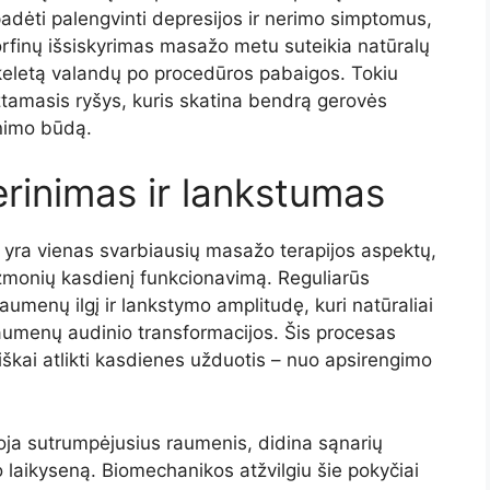
padėti palengvinti depresijos ir nerimo simptomus,
rfinų išsiskyrimas masažo metu suteikia natūralų
 keletą valandų po procedūros pabaigos. Tokiu
tamasis ryšys, kuris skatina bendrą gerovės
enimo būdą.
rinimas ir lankstumas
 yra vienas svarbiausių masažo terapijos aspektų,
 žmonių kasdienį funkcionavimą. Reguliarūs
menų ilgį ir lankstymo amplitudę, kuri natūraliai
raumenų audinio transformacijos. Šis procesas
škai atlikti kasdienes užduotis – nuo apsirengimo
oja sutrumpėjusius raumenis, didina sąnarių
 laikyseną. Biomechanikos atžvilgiu šie pokyčiai