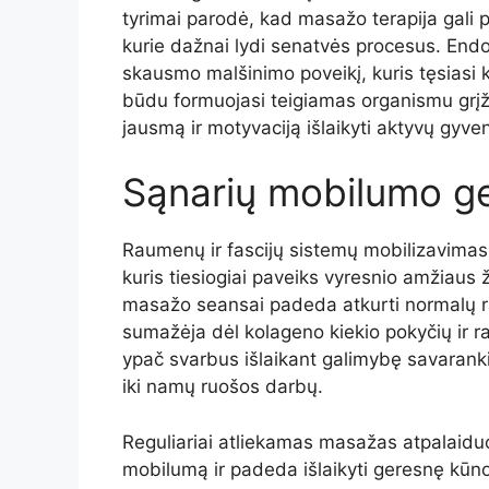
tyrimai parodė, kad masažo terapija gali 
kurie dažnai lydi senatvės procesus. Endo
skausmo malšinimo poveikį, kuris tęsiasi
būdu formuojasi teigiamas organismu grįž
jausmą ir motyvaciją išlaikyti aktyvų gyv
Sąnarių mobilumo ge
Raumenų ir fascijų sistemų mobilizavimas
kuris tiesiogiai paveiks vyresnio amžiaus
masažo seansai padeda atkurti normalų rau
sumažėja dėl kolageno kiekio pokyčių ir 
ypač svarbus išlaikant galimybę savaranki
iki namų ruošos darbų.
Reguliariai atliekamas masažas atpalaidu
mobilumą ir padeda išlaikyti geresnę kūno