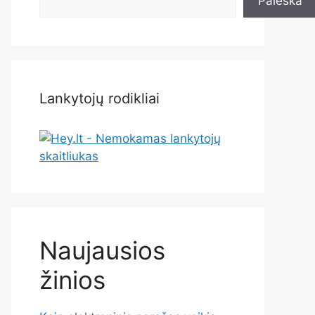
Paieška
Lankytojų rodikliai
Naujausios
žinios