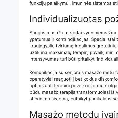
funkcijų palaikymui, imuninės sistemos sti
Individualizuotas po
Saugūs masažo metodai vyresniems žmonėm
ypatumus ir kontrindikacijas. Specialistai 
kraujagyslių tvirtumą ir galimus gretutin
užtikrina maksimalų terapinį poveikį minim
intensyvumas turi būti pritaikyti individua
Komunikacija su senjorais masažo metu for
operatyviai reaguoti į bet kokius diskomf
optimizuoti terapinį poveikį ir formuoti ilg
būdu masažo terapija transformuojasi iš v
stiprinimo sistemą, pritaikytą unikalaus s
Masažo metodų įvair