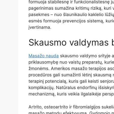
formuoja stabilesnę ir funkcionalistesnę 
pagerinimas sumažina kritimų riziką, kuri 
pasekmes – nuo šlaunikaulio kaklelio lūži
esmės formuoja prevencijos sistemą, kuri
įvertinama.
Skausmo valdymas 
Masažo nauda
skausmo valdymo srityje at
priklausomybę nuo vaistų preparatų, kurie
žmonėms. Amerikos masažo terapijos aso
procedūros gali sumažinti lėtinį skausmą ne
terapinį potencialą, kuris gali keisti se
komplikacijų. Natūralus endorfinų išsisk
mechanizmą, kuris veikia ilgalaikėje persp
Artrito, osteoartrito ir fibromialgijos suk
masažo metodų efektyvumą. Gydomojo mas