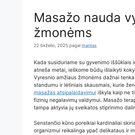
Masažo nauda vy
žmonėms
22 birželio, 2025
pagal
mantas
Kada susiduriame su gyvenimo iššūkiais ir 
atneša metai, ieškome būdų išlaikyti koky
Vyresnio amžiaus žmonėms dažnai tenka 
standumu ir lėtiniais skausmais, kurie žen
masažas atsipalaidavimui
iškyla kaip ne t
fizinių negalavimų valdymui. Masažo terap
tampa aktyvia jų sveikatos stiprinimo dali
Senstančio kūno poreikiai kardinaliai skir
organizmui reikalinga ypač delikataus ir in