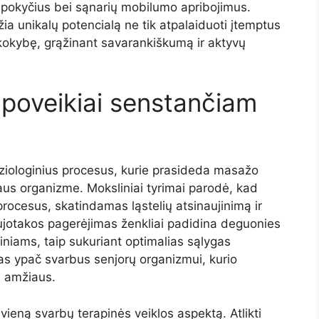
pokyčius bei sąnarių mobilumo apribojimus.
ia unikalų potencialą ne tik atpalaiduoti įtemptus
 kokybę, grąžinant savarankiškumą ir aktyvų
 poveikiai senstančiam
fiziologinius procesus, kurie prasideda masažo
s organizme. Moksliniai tyrimai parodė, kad
procesus, skatindamas ląstelių atsinaujinimą ir
aujotakos pagerėjimas ženkliai padidina deguonies
niams, taip sukuriant optimalias sąlygas
s ypač svarbus senjorų organizmui, kurio
l amžiaus.
ieną svarbų terapinės veiklos aspektą. Atlikti