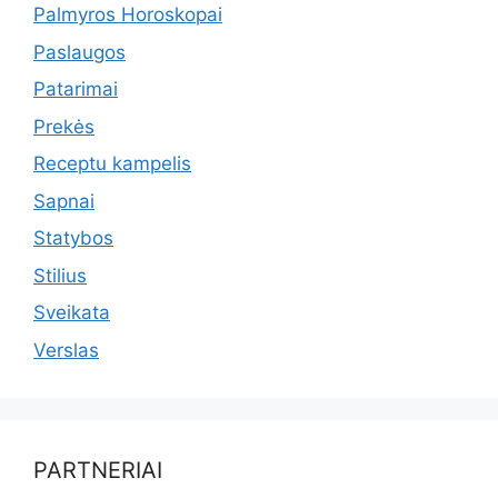
Palmyros Horoskopai
Paslaugos
Patarimai
Prekės
Receptu kampelis
Sapnai
Statybos
Stilius
Sveikata
Verslas
PARTNERIAI