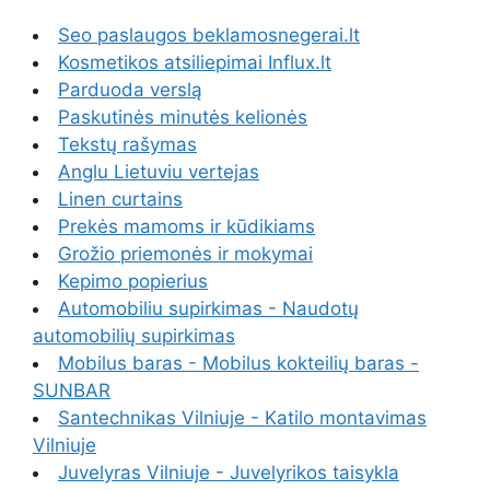
Seo paslaugos beklamosnegerai.lt
Kosmetikos atsiliepimai Influx.lt
Parduoda verslą
Paskutinės minutės kelionės
Tekstų rašymas
Anglu Lietuviu vertejas
Linen curtains
Prekės mamoms ir kūdikiams
Grožio priemonės ir mokymai
Kepimo popierius
Automobiliu supirkimas - Naudotų
automobilių supirkimas
Mobilus baras - Mobilus kokteilių baras -
SUNBAR
Santechnikas Vilniuje - Katilo montavimas
Vilniuje
Juvelyras Vilniuje - Juvelyrikos taisykla