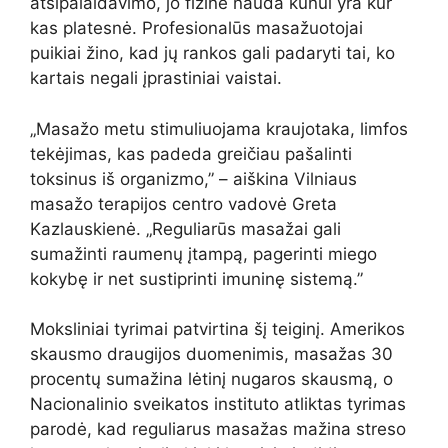
atsipalaidavimo, jo fizinė nauda kūnui yra kur
kas platesnė. Profesionalūs masažuotojai
puikiai žino, kad jų rankos gali padaryti tai, ko
kartais negali įprastiniai vaistai.
„Masažo metu stimuliuojama kraujotaka, limfos
tekėjimas, kas padeda greičiau pašalinti
toksinus iš organizmo,” – aiškina Vilniaus
masažo terapijos centro vadovė Greta
Kazlauskienė. „Reguliarūs masažai gali
sumažinti raumenų įtampą, pagerinti miego
kokybę ir net sustiprinti imuninę sistemą.”
Moksliniai tyrimai patvirtina šį teiginį. Amerikos
skausmo draugijos duomenimis, masažas 30
procentų sumažina lėtinį nugaros skausmą, o
Nacionalinio sveikatos instituto atliktas tyrimas
parodė, kad reguliarus masažas mažina streso