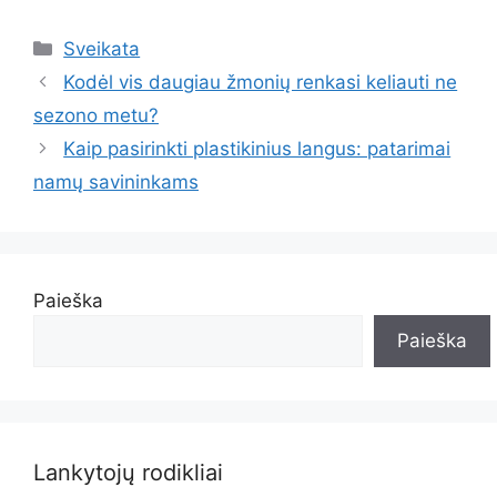
Kategorijos
Sveikata
Kodėl vis daugiau žmonių renkasi keliauti ne
sezono metu?
Kaip pasirinkti plastikinius langus: patarimai
namų savininkams
Paieška
Paieška
Lankytojų rodikliai