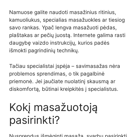
Namuose galite naudoti masažinius ritinius,
kamuoliukus, specialias masažuokles ar tiesiog
savo rankas. Ypač lengva masažuoti pėdas,
plaštakas ar pečių juostą. Internete galima rasti
daugybę vaizdo instrukcijų, kurios padės
išmokti pagrindinių technikų.
Tačiau specialistai įspėja – savimasažas nėra
problemos sprendimas, o tik pagalbinė
priemonė. Jei jaučiate nuolatinį skausmą ar
diskomfortą, būtinai kreipkitės į specialistus.
Kokį masažuotoją
pasirinkti?
Nusprendus išmėginti masažą, svarbu pasirinkti