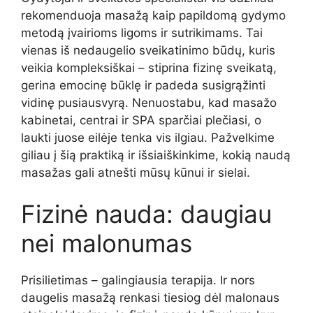
rekomenduoja masažą kaip papildomą gydymo
metodą įvairioms ligoms ir sutrikimams. Tai
vienas iš nedaugelio sveikatinimo būdų, kuris
veikia kompleksiškai – stiprina fizinę sveikatą,
gerina emocinę būklę ir padeda susigrąžinti
vidinę pusiausvyrą. Nenuostabu, kad masažo
kabinetai, centrai ir SPA sparčiai plečiasi, o
laukti juose eilėje tenka vis ilgiau. Pažvelkime
giliau į šią praktiką ir išsiaiškinkime, kokią naudą
masažas gali atnešti mūsų kūnui ir sielai.
Fizinė nauda: daugiau
nei malonumas
Prisilietimas – galingiausia terapija. Ir nors
daugelis masažą renkasi tiesiog dėl malonaus