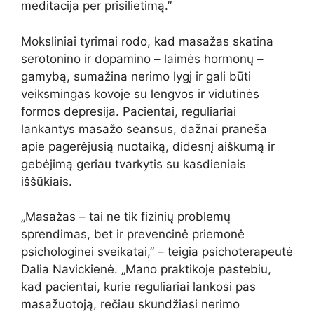
meditacija per prisilietimą.”
Moksliniai tyrimai rodo, kad masažas skatina
serotonino ir dopamino – laimės hormonų –
gamybą, sumažina nerimo lygį ir gali būti
veiksmingas kovoje su lengvos ir vidutinės
formos depresija. Pacientai, reguliariai
lankantys masažo seansus, dažnai praneša
apie pagerėjusią nuotaiką, didesnį aiškumą ir
gebėjimą geriau tvarkytis su kasdieniais
iššūkiais.
„Masažas – tai ne tik fizinių problemų
sprendimas, bet ir prevencinė priemonė
psichologinei sveikatai,” – teigia psichoterapeutė
Dalia Navickienė. „Mano praktikoje pastebiu,
kad pacientai, kurie reguliariai lankosi pas
masažuotoją, rečiau skundžiasi nerimo