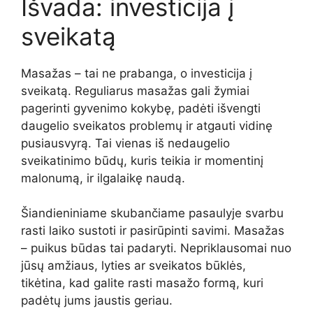
Išvada: investicija į
sveikatą
Masažas – tai ne prabanga, o investicija į
sveikatą. Reguliarus masažas gali žymiai
pagerinti gyvenimo kokybę, padėti išvengti
daugelio sveikatos problemų ir atgauti vidinę
pusiausvyrą. Tai vienas iš nedaugelio
sveikatinimo būdų, kuris teikia ir momentinį
malonumą, ir ilgalaikę naudą.
Šiandieniniame skubančiame pasaulyje svarbu
rasti laiko sustoti ir pasirūpinti savimi. Masažas
– puikus būdas tai padaryti. Nepriklausomai nuo
jūsų amžiaus, lyties ar sveikatos būklės,
tikėtina, kad galite rasti masažo formą, kuri
padėtų jums jaustis geriau.