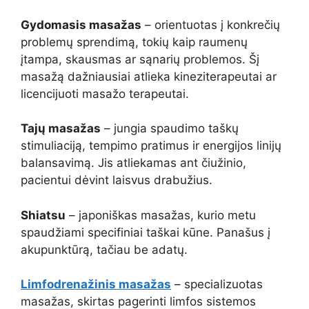
Gydomasis masažas
– orientuotas į konkrečių
problemų sprendimą, tokių kaip raumenų
įtampa, skausmas ar sąnarių problemos. Šį
masažą dažniausiai atlieka kineziterapeutai ar
licencijuoti masažo terapeutai.
Tajų masažas
– jungia spaudimo taškų
stimuliaciją, tempimo pratimus ir energijos linijų
balansavimą. Jis atliekamas ant čiužinio,
pacientui dėvint laisvus drabužius.
Shiatsu
– japoniškas masažas, kurio metu
spaudžiami specifiniai taškai kūne. Panašus į
akupunktūrą, tačiau be adatų.
Limfodrenažinis masažas
– specializuotas
masažas, skirtas pagerinti limfos sistemos