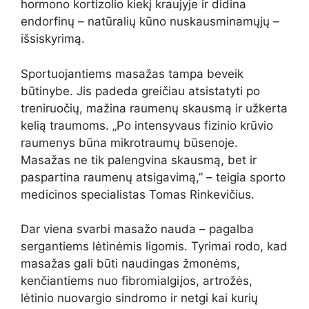
hormono kortizolio kiekį kraujyje ir didina
endorfinų – natūralių kūno nuskausminamųjų –
išsiskyrimą.
Sportuojantiems masažas tampa beveik
būtinybe. Jis padeda greičiau atsistatyti po
treniruočių, mažina raumenų skausmą ir užkerta
kelią traumoms. „Po intensyvaus fizinio krūvio
raumenys būna mikrotraumų būsenoje.
Masažas ne tik palengvina skausmą, bet ir
paspartina raumenų atsigavimą,” – teigia sporto
medicinos specialistas Tomas Rinkevičius.
Dar viena svarbi masažo nauda – pagalba
sergantiems lėtinėmis ligomis. Tyrimai rodo, kad
masažas gali būti naudingas žmonėms,
kenčiantiems nuo fibromialgiįos, artrožės,
lėtinio nuovargio sindromo ir netgi kai kurių