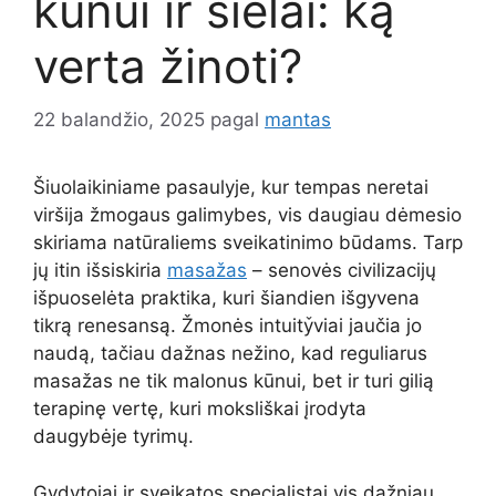
kūnui ir sielai: ką
verta žinoti?
22 balandžio, 2025
pagal
mantas
Šiuolaikiniame pasaulyje, kur tempas neretai
viršija žmogaus galimybes, vis daugiau dėmesio
skiriama natūraliems sveikatinimo būdams. Tarp
jų itin išsiskiria
masažas
– senovės civilizacijų
išpuoselėta praktika, kuri šiandien išgyvena
tikrą renesansą. Žmonės intuity̌viai jaučia jo
naudą, tačiau dažnas nežino, kad reguliarus
masažas ne tik malonus kūnui, bet ir turi gilią
terapinę vertę, kuri moksliškai įrodyta
daugybėje tyrimų.
Gydytojai ir sveikatos specialistai vis dažniau