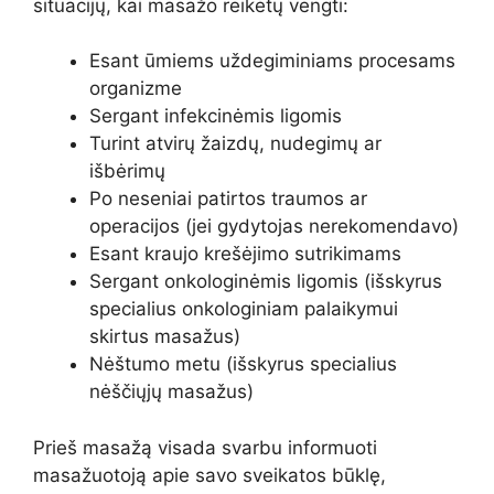
situacijų, kai masažo reikėtų vengti:
Esant ūmiems uždegiminiams procesams
organizme
Sergant infekcinėmis ligomis
Turint atvirų žaizdų, nudegimų ar
išbėrimų
Po neseniai patirtos traumos ar
operacijos (jei gydytojas nerekomendavo)
Esant kraujo krešėjimo sutrikimams
Sergant onkologinėmis ligomis (išskyrus
specialius onkologiniam palaikymui
skirtus masažus)
Nėštumo metu (išskyrus specialius
nėščiųjų masažus)
Prieš masažą visada svarbu informuoti
masažuotoją apie savo sveikatos būklę,