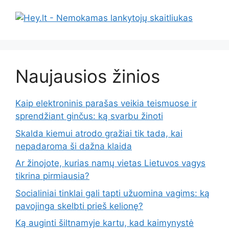
Naujausios žinios
Kaip elektroninis parašas veikia teismuose ir
sprendžiant ginčus: ką svarbu žinoti
Skalda kiemui atrodo gražiai tik tada, kai
nepadaroma ši dažna klaida
Ar žinojote, kurias namų vietas Lietuvos vagys
tikrina pirmiausia?
Socialiniai tinklai gali tapti užuomina vagims: ką
pavojinga skelbti prieš kelionę?
Ką auginti šiltnamyje kartu, kad kaimynystė