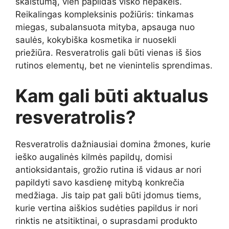
skaistumą, vien papildas visko nepakeis.
Reikalingas kompleksinis požiūris: tinkamas
miegas, subalansuota mityba, apsauga nuo
saulės, kokybiška kosmetika ir nuosekli
priežiūra. Resveratrolis gali būti vienas iš šios
rutinos elementų, bet ne vienintelis sprendimas.
Kam gali būti aktualus
resveratrolis?
Resveratrolis dažniausiai domina žmones, kurie
ieško augalinės kilmės papildų, domisi
antioksidantais, grožio rutina iš vidaus ar nori
papildyti savo kasdienę mitybą konkrečia
medžiaga. Jis taip pat gali būti įdomus tiems,
kurie vertina aiškios sudėties papildus ir nori
rinktis ne atsitiktinai, o suprasdami produkto