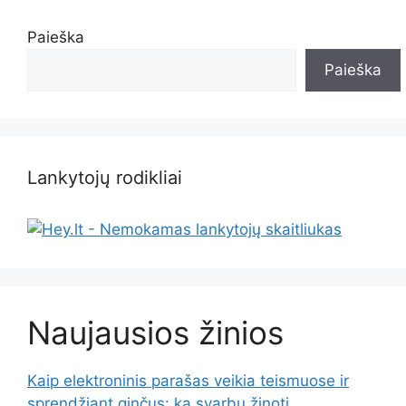
Paieška
Paieška
Lankytojų rodikliai
Naujausios žinios
Kaip elektroninis parašas veikia teismuose ir
sprendžiant ginčus: ką svarbu žinoti