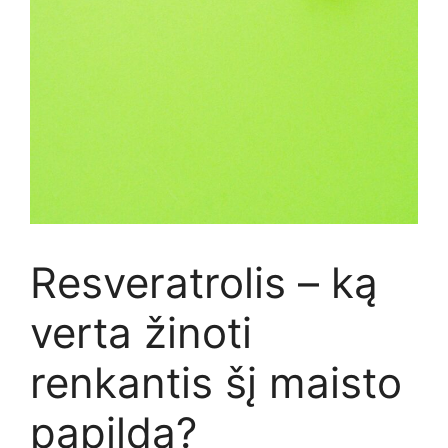
Resveratrolis – ką
verta žinoti
renkantis šį maisto
papildą?