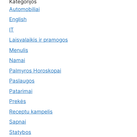
Kategorijos
Automobiliai
English
IT
Laisvalaikis ir pramogos
Menulis
Namai
Palmyros Horoskopai
Paslaugos
Patarimai
Prekės
Receptu kampelis
Sapnai
Statybos