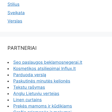
Stilius
Sveikata
Verslas
PARTNERIAI
Seo paslaugos beklamosnegerai.lt
Kosmetikos atsiliepimai Influx.lt
Parduoda verslą
Paskutinės minutės kelionės
Tekstų rašymas
Anglu Lietuviu vertejas
Linen curtains
Prekės mamoms ir kūdikiams