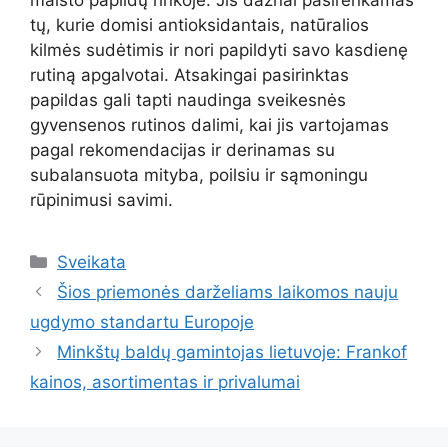
tų, kurie domisi antioksidantais, natūralios
kilmės sudėtimis ir nori papildyti savo kasdienę
rutiną apgalvotai. Atsakingai pasirinktas
papildas gali tapti naudinga sveikesnės
gyvensenos rutinos dalimi, kai jis vartojamas
pagal rekomendacijas ir derinamas su
subalansuota mityba, poilsiu ir sąmoningu
rūpinimusi savimi.
Kategorijos
Sveikata
Šios priemonės darželiams laikomos nauju
ugdymo standartu Europoje
Minkštų baldų gamintojas lietuvoje: Frankof
kainos, asortimentas ir privalumai