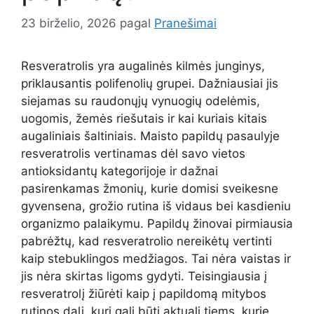
23 birželio, 2026
pagal
Pranešimai
Resveratrolis yra augalinės kilmės junginys,
priklausantis polifenolių grupei. Dažniausiai jis
siejamas su raudonųjų vynuogių odelėmis,
uogomis, žemės riešutais ir kai kuriais kitais
augaliniais šaltiniais. Maisto papildų pasaulyje
resveratrolis vertinamas dėl savo vietos
antioksidantų kategorijoje ir dažnai
pasirenkamas žmonių, kurie domisi sveikesne
gyvensena, grožio rutina iš vidaus bei kasdieniu
organizmo palaikymu. Papildų žinovai pirmiausia
pabrėžtų, kad resveratrolio nereikėtų vertinti
kaip stebuklingos medžiagos. Tai nėra vaistas ir
jis nėra skirtas ligoms gydyti. Teisingiausia į
resveratrolį žiūrėti kaip į papildomą mitybos
rutinos dalį, kuri gali būti aktuali tiems, kurie