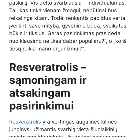
paskirtį. Vis dėlto svarbiausia – individualumas.
Tai, kas tinka vienam žmogui, nebūtinai bus
reikalinga kitam. Todėl renkantis papildus verta
įvertinti savo mitybą, gyvenimo būdą, sveikatos
būklę ir tikslus. Geras pasirinkimas prasideda
nuo klausimo ne „kas dabar populiaru?“, o „ko iš
tiesų reikia mano organizmui?“.
Resveratrolis –
sąmoningam ir
atsakingam
pasirinkimui
Resveratrolis
yra vertingas augalinės kilmės
junginys, užimantis svarbią vietą šiuolaikinių
maisto papildų rinkoje. Jis dažnai pasirenkamas