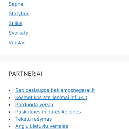
Sapnai
Statybos
Stilius
Sveikata
Verslas
PARTNERIAI
Seo paslaugos beklamosnegerai.lt
Kosmetikos atsiliepimai Influx.lt
Parduoda verslą
Paskutinės minutės kelionės
Tekstų rašymas
Anglu Lietuviu vertejas