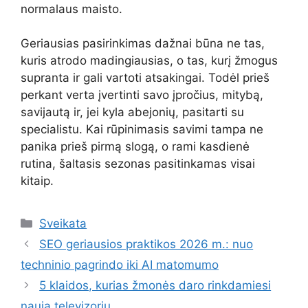
normalaus maisto.
Geriausias pasirinkimas dažnai būna ne tas,
kuris atrodo madingiausias, o tas, kurį žmogus
supranta ir gali vartoti atsakingai. Todėl prieš
perkant verta įvertinti savo įpročius, mitybą,
savijautą ir, jei kyla abejonių, pasitarti su
specialistu. Kai rūpinimasis savimi tampa ne
panika prieš pirmą slogą, o rami kasdienė
rutina, šaltasis sezonas pasitinkamas visai
kitaip.
Kategorijos
Sveikata
SEO geriausios praktikos 2026 m.: nuo
techninio pagrindo iki AI matomumo
5 klaidos, kurias žmonės daro rinkdamiesi
naują televizorių