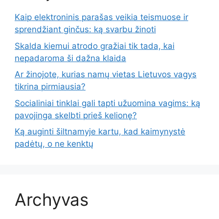
Kaip elektroninis parašas veikia teismuose ir
sprendžiant ginčus: ką svarbu žinoti
Skalda kiemui atrodo gražiai tik tada, kai
nepadaroma ši dažna klaida
Ar žinojote, kurias namų vietas Lietuvos vagys
tikrina pirmiausia?
Socialiniai tinklai gali tapti užuomina vagims: ką
pavojinga skelbti prieš kelionę?
Ką auginti šiltnamyje kartu, kad kaimynystė
padėtų, o ne kenktų
Archyvas