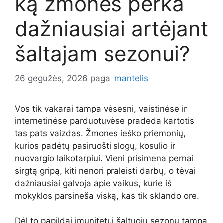
ką žmonės perka
dažniausiai artėjant
šaltajam sezonui?
26 gegužės, 2026
pagal
mantelis
Vos tik vakarai tampa vėsesni, vaistinėse ir
internetinėse parduotuvėse pradeda kartotis
tas pats vaizdas. Žmonės ieško priemonių,
kurios padėtų pasiruošti slogų, kosulio ir
nuovargio laikotarpiui. Vieni prisimena pernai
sirgtą gripą, kiti nenori praleisti darbų, o tėvai
dažniausiai galvoja apie vaikus, kurie iš
mokyklos parsineša viską, kas tik sklando ore.
Dėl to papildai imunitetui šaltuoju sezonu tampa