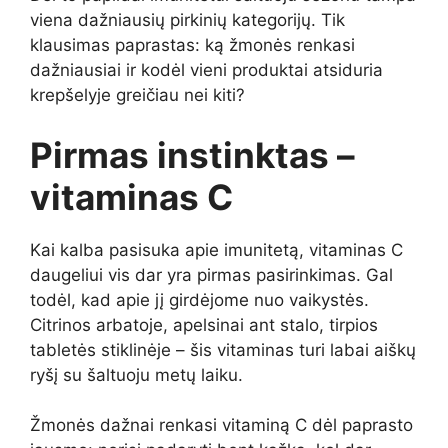
viena dažniausių pirkinių kategorijų. Tik
klausimas paprastas: ką žmonės renkasi
dažniausiai ir kodėl vieni produktai atsiduria
krepšelyje greičiau nei kiti?
Pirmas instinktas –
vitaminas C
Kai kalba pasisuka apie imunitetą, vitaminas C
daugeliui vis dar yra pirmas pasirinkimas. Gal
todėl, kad apie jį girdėjome nuo vaikystės.
Citrinos arbatoje, apelsinai ant stalo, tirpios
tabletės stiklinėje – šis vitaminas turi labai aiškų
ryšį su šaltuoju metų laiku.
Žmonės dažnai renkasi vitaminą C dėl paprasto