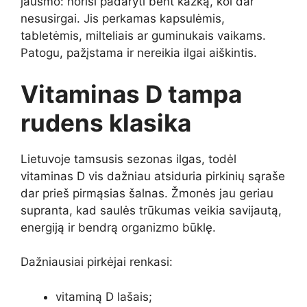
jausmo: norisi padaryti bent kažką, kol dar
nesusirgai. Jis perkamas kapsulėmis,
tabletėmis, milteliais ar guminukais vaikams.
Patogu, pažįstama ir nereikia ilgai aiškintis.
Vitaminas D tampa
rudens klasika
Lietuvoje tamsusis sezonas ilgas, todėl
vitaminas D vis dažniau atsiduria pirkinių sąraše
dar prieš pirmąsias šalnas. Žmonės jau geriau
supranta, kad saulės trūkumas veikia savijautą,
energiją ir bendrą organizmo būklę.
Dažniausiai pirkėjai renkasi:
vitaminą D lašais;