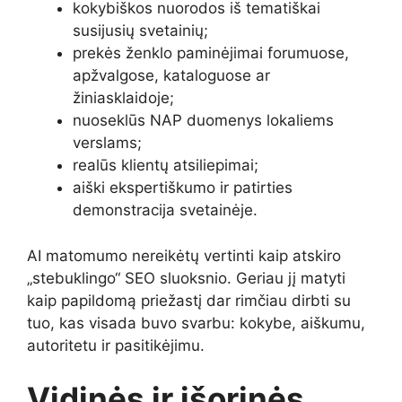
kokybiškos nuorodos iš tematiškai
susijusių svetainių;
prekės ženklo paminėjimai forumuose,
apžvalgose, kataloguose ar
žiniasklaidoje;
nuoseklūs NAP duomenys lokaliems
verslams;
realūs klientų atsiliepimai;
aiški ekspertiškumo ir patirties
demonstracija svetainėje.
AI matomumo nereikėtų vertinti kaip atskiro
„stebuklingo“ SEO sluoksnio. Geriau jį matyti
kaip papildomą priežastį dar rimčiau dirbti su
tuo, kas visada buvo svarbu: kokybe, aiškumu,
autoritetu ir pasitikėjimu.
Vidinės ir išorinės