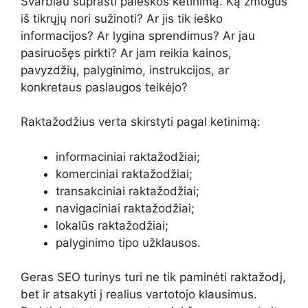
Svarbiau suprasti paieškos ketinimą. Ką žmogus
iš tikrųjų nori sužinoti? Ar jis tik ieško
informacijos? Ar lygina sprendimus? Ar jau
pasiruošęs pirkti? Ar jam reikia kainos,
pavyzdžių, palyginimo, instrukcijos, ar
konkretaus paslaugos teikėjo?
Raktažodžius verta skirstyti pagal ketinimą:
informaciniai raktažodžiai;
komerciniai raktažodžiai;
transakciniai raktažodžiai;
navigaciniai raktažodžiai;
lokalūs raktažodžiai;
palyginimo tipo užklausos.
Geras SEO turinys turi ne tik paminėti raktažodį,
bet ir atsakyti į realius vartotojo klausimus.