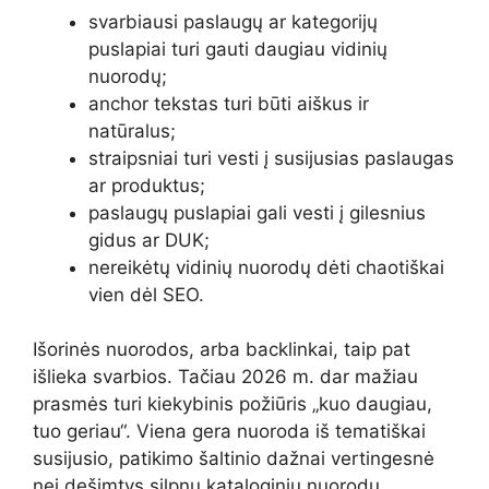
svarbiausi paslaugų ar kategorijų
puslapiai turi gauti daugiau vidinių
nuorodų;
anchor tekstas turi būti aiškus ir
natūralus;
straipsniai turi vesti į susijusias paslaugas
ar produktus;
paslaugų puslapiai gali vesti į gilesnius
gidus ar DUK;
nereikėtų vidinių nuorodų dėti chaotiškai
vien dėl SEO.
Išorinės nuorodos, arba backlinkai, taip pat
išlieka svarbios. Tačiau 2026 m. dar mažiau
prasmės turi kiekybinis požiūris „kuo daugiau,
tuo geriau“. Viena gera nuoroda iš tematiškai
susijusio, patikimo šaltinio dažnai vertingesnė
nei dešimtys silpnų kataloginių nuorodų.