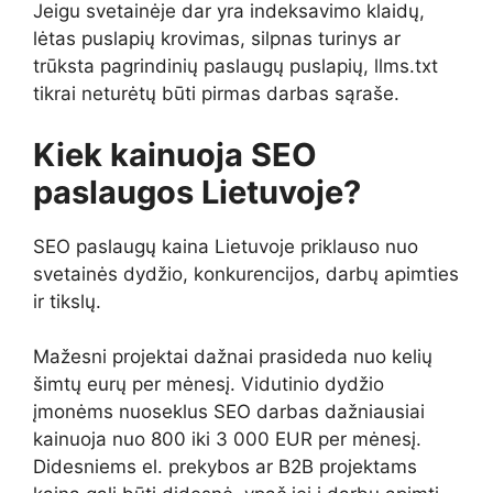
Jeigu svetainėje dar yra indeksavimo klaidų,
lėtas puslapių krovimas, silpnas turinys ar
trūksta pagrindinių paslaugų puslapių, llms.txt
tikrai neturėtų būti pirmas darbas sąraše.
Kiek kainuoja SEO
paslaugos Lietuvoje?
SEO paslaugų kaina Lietuvoje priklauso nuo
svetainės dydžio, konkurencijos, darbų apimties
ir tikslų.
Mažesni projektai dažnai prasideda nuo kelių
šimtų eurų per mėnesį. Vidutinio dydžio
įmonėms nuoseklus SEO darbas dažniausiai
kainuoja nuo 800 iki 3 000 EUR per mėnesį.
Didesniems el. prekybos ar B2B projektams