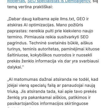
Robertas
,
SEO specialistas iš Demoagency
, šią
temą vertina praktiškai:
„Dabar daug kalbama apie llms.txt, GEO ir
atskiras AI optimizacijas. Mano požiūris
paprastas: nereikia pulti prie kiekvieno naujo
termino. Pirmiausia reikia susitvarkyti SEO
pagrindus. Techninė svetainės būklė, aiškus
turinys, teminis autoritetas, paminėjimai kituose
šaltiniuose, kokybiškos nuorodos ir nuosekli
prekės ženklo informacija vis dar yra svarbiausi
dalykai.“
„AI matomumas dažnai atsiranda ne todėl, kad
įdėjai vieną specialų failą ar panaudojai naują
triuką. Jis atsiranda tada, kai apie tavo prekės
ženklą yra pakankamai aiškios, patikimos ir
pasikartojančios informacijos skirtinguose