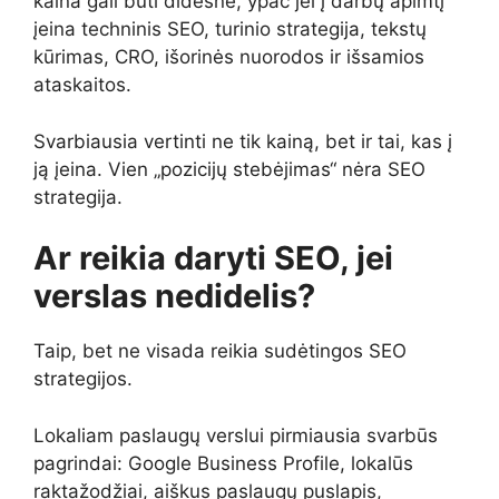
kaina gali būti didesnė, ypač jei į darbų apimtį
įeina techninis SEO, turinio strategija, tekstų
kūrimas, CRO, išorinės nuorodos ir išsamios
ataskaitos.
Svarbiausia vertinti ne tik kainą, bet ir tai, kas į
ją įeina. Vien „pozicijų stebėjimas“ nėra SEO
strategija.
Ar reikia daryti SEO, jei
verslas nedidelis?
Taip, bet ne visada reikia sudėtingos SEO
strategijos.
Lokaliam paslaugų verslui pirmiausia svarbūs
pagrindai: Google Business Profile, lokalūs
raktažodžiai, aiškus paslaugų puslapis,