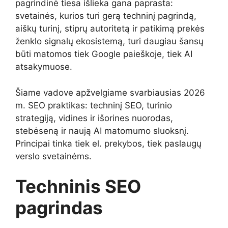
pagrindinė tiesa išlieka gana paprasta:
svetainės, kurios turi gerą techninį pagrindą,
aiškų turinį, stiprų autoritetą ir patikimą prekės
ženklo signalų ekosistemą, turi daugiau šansų
būti matomos tiek Google paieškoje, tiek AI
atsakymuose.
Šiame vadove apžvelgiame svarbiausias 2026
m. SEO praktikas: techninį SEO, turinio
strategiją, vidines ir išorines nuorodas,
stebėseną ir naują AI matomumo sluoksnį.
Principai tinka tiek el. prekybos, tiek paslaugų
verslo svetainėms.
Techninis SEO
pagrindas