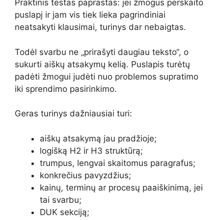
Praktinis testas paprastas: jei žmogus perskaito
puslapį ir jam vis tiek lieka pagrindiniai
neatsakyti klausimai, turinys dar nebaigtas.
Todėl svarbu ne „prirašyti daugiau teksto“, o
sukurti aiškų atsakymų kelią. Puslapis turėtų
padėti žmogui judėti nuo problemos supratimo
iki sprendimo pasirinkimo.
Geras turinys dažniausiai turi:
aiškų atsakymą jau pradžioje;
logišką H2 ir H3 struktūrą;
trumpus, lengvai skaitomus paragrafus;
konkrečius pavyzdžius;
kainų, terminų ar procesų paaiškinimą, jei
tai svarbu;
DUK sekciją;