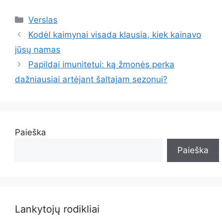
Kategorijos
Verslas
Kodėl kaimynai visada klausia, kiek kainavo
jūsų namas
Papildai imunitetui: ką žmonės perka
dažniausiai artėjant šaltajam sezonui?
Paieška
Paieška
Lankytojų rodikliai