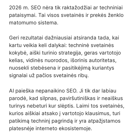
2026 m. SEO nėra tik raktažodžiai ar techniniai
pataisymai. Tai visos svetainės ir prekės ženklo
matomumo sistema.
Geri rezultatai dažniausiai atsiranda tada, kai
kartu veikia keli dalykai: techninė svetainės
kokybė, aiški turinio strategija, geras vartotojo
kelias, vidinės nuorodos, išorinis autoritetas,
nuosekli stebėsena ir pasitikėjimą kuriantys
signalai už pačios svetainės ribų.
AI paieška nepanaikino SEO. Ji tik dar labiau
parodė, kad silpnas, paviršutiniškas ir neaiškus
turinys nebeturi kur slėptis. Laimi tos svetainės,
kurios aiškiai atsako į vartotojo klausimus, turi
patikimą techninį pagrindą ir yra atpažįstamos
platesnėje interneto ekosistemoje.