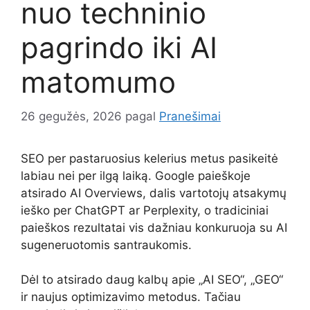
nuo techninio
pagrindo iki AI
matomumo
26 gegužės, 2026
pagal
Pranešimai
SEO per pastaruosius kelerius metus pasikeitė
labiau nei per ilgą laiką. Google paieškoje
atsirado AI Overviews, dalis vartotojų atsakymų
ieško per ChatGPT ar Perplexity, o tradiciniai
paieškos rezultatai vis dažniau konkuruoja su AI
sugeneruotomis santraukomis.
Dėl to atsirado daug kalbų apie „AI SEO“, „GEO“
ir naujus optimizavimo metodus. Tačiau