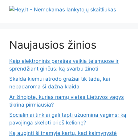
Naujausios žinios
Kaip elektroninis parašas veikia teismuose ir
sprendžiant ginčus: ką svarbu žinoti
Skalda kiemui atrodo gražiai tik tada, kai
nepadaroma ši dažna klaida
Ar žinojote, kurias namų vietas Lietuvos vagys
tikrina pirmiausia?
Socialiniai tinklai gali tapti užuomina vagims: ką
pavojinga skelbti prieš kelionę?
Ką auginti šiltnamyje kartu, kad kaimynystė