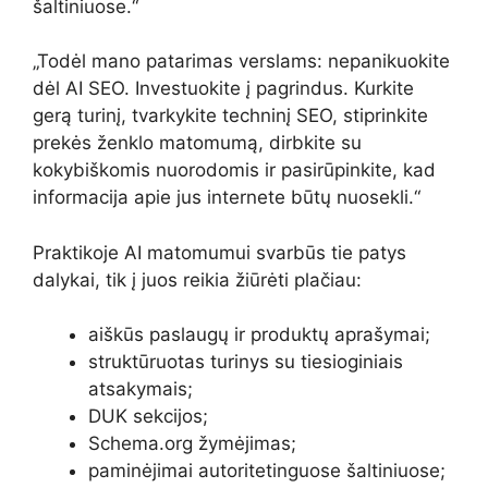
šaltiniuose.“
„Todėl mano patarimas verslams: nepanikuokite
dėl AI SEO. Investuokite į pagrindus. Kurkite
gerą turinį, tvarkykite techninį SEO, stiprinkite
prekės ženklo matomumą, dirbkite su
kokybiškomis nuorodomis ir pasirūpinkite, kad
informacija apie jus internete būtų nuosekli.“
Praktikoje AI matomumui svarbūs tie patys
dalykai, tik į juos reikia žiūrėti plačiau:
aiškūs paslaugų ir produktų aprašymai;
struktūruotas turinys su tiesioginiais
atsakymais;
DUK sekcijos;
Schema.org žymėjimas;
paminėjimai autoritetinguose šaltiniuose;