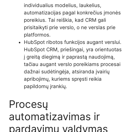
individualius modelius, laukelius,
automatizacijas pagal konkrečius įmonės
poreikius. Tai reiškia, kad CRM gali
prisitaikyti prie verslo, o ne verslas prie
platformos.
HubSpot ribotos funkcijos augant verslui.
HubSpot CRM, priešingai, yra orientuotas
į greitą diegimą ir paprastą naudojimą,
tačiau augant verslo poreikiams procesai
dažnai sudėtingėja, atsiranda įvairių
apribojimų, kuriems spręsti reikia
papildomų įrankių.
Procesų
automatizavimas ir
pardavimų valdymas