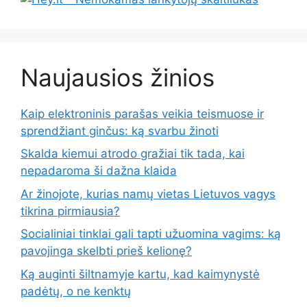
Naujausios žinios
Kaip elektroninis parašas veikia teismuose ir
sprendžiant ginčus: ką svarbu žinoti
Skalda kiemui atrodo gražiai tik tada, kai
nepadaroma ši dažna klaida
Ar žinojote, kurias namų vietas Lietuvos vagys
tikrina pirmiausia?
Socialiniai tinklai gali tapti užuomina vagims: ką
pavojinga skelbti prieš kelionę?
Ką auginti šiltnamyje kartu, kad kaimynystė
padėtų, o ne kenktų