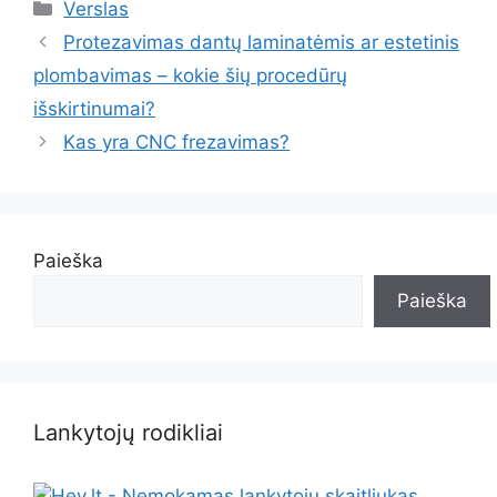
Kategorijos
Verslas
Protezavimas dantų laminatėmis ar estetinis
plombavimas – kokie šių procedūrų
išskirtinumai?
Kas yra CNC frezavimas?
Paieška
Paieška
Lankytojų rodikliai