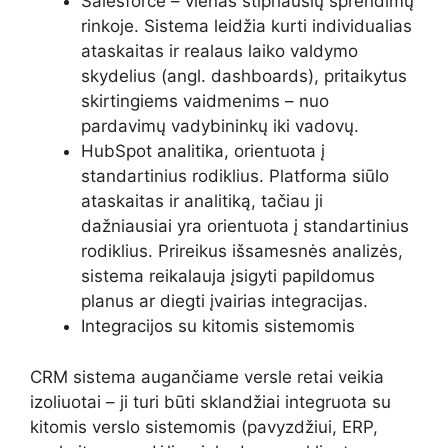
Salesforce – vienas stipriausių sprendimų
rinkoje. Sistema leidžia kurti individualias
ataskaitas ir realaus laiko valdymo
skydelius (angl. dashboards), pritaikytus
skirtingiems vaidmenims – nuo
pardavimų vadybininkų iki vadovų.
HubSpot analitika, orientuota į
standartinius rodiklius. Platforma siūlo
ataskaitas ir analitiką, tačiau ji
dažniausiai yra orientuota į standartinius
rodiklius. Prireikus išsamesnės analizės,
sistema reikalauja įsigyti papildomus
planus ar diegti įvairias integracijas.
Integracijos su kitomis sistemomis
CRM sistema augančiame versle retai veikia
izoliuotai – ji turi būti sklandžiai integruota su
kitomis verslo sistemomis (pavyzdžiui, ERP,