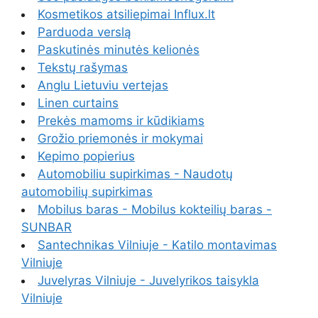
Kosmetikos atsiliepimai Influx.lt
Parduoda verslą
Paskutinės minutės kelionės
Tekstų rašymas
Anglu Lietuviu vertejas
Linen curtains
Prekės mamoms ir kūdikiams
Grožio priemonės ir mokymai
Kepimo popierius
Automobiliu supirkimas - Naudotų
automobilių supirkimas
Mobilus baras - Mobilus kokteilių baras -
SUNBAR
Santechnikas Vilniuje - Katilo montavimas
Vilniuje
Juvelyras Vilniuje - Juvelyrikos taisykla
Vilniuje