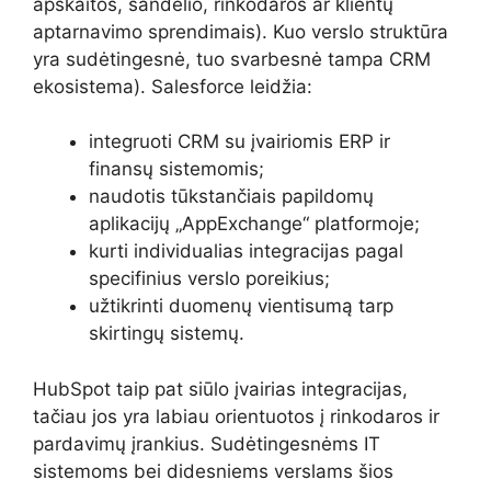
apskaitos, sandėlio, rinkodaros ar klientų
aptarnavimo sprendimais). Kuo verslo struktūra
yra sudėtingesnė, tuo svarbesnė tampa CRM
ekosistema). Salesforce leidžia:
integruoti CRM su įvairiomis ERP ir
finansų sistemomis;
naudotis tūkstančiais papildomų
aplikacijų „AppExchange“ platformoje;
kurti individualias integracijas pagal
specifinius verslo poreikius;
užtikrinti duomenų vientisumą tarp
skirtingų sistemų.
HubSpot taip pat siūlo įvairias integracijas,
tačiau jos yra labiau orientuotos į rinkodaros ir
pardavimų įrankius. Sudėtingesnėms IT
sistemoms bei didesniems verslams šios