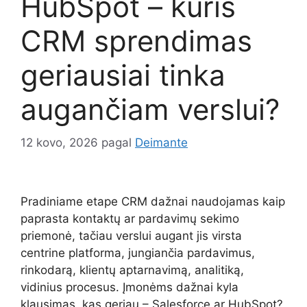
HubSpot – kuris
CRM sprendimas
geriausiai tinka
augančiam verslui?
12 kovo, 2026
pagal
Deimante
Pradiniame etape CRM dažnai naudojamas kaip
paprasta kontaktų ar pardavimų sekimo
priemonė, tačiau verslui augant jis virsta
centrine platforma, jungiančia pardavimus,
rinkodarą, klientų aptarnavimą, analitiką,
vidinius procesus. Įmonėms dažnai kyla
klausimas, kas geriau – Salesforce ar HubSpot?