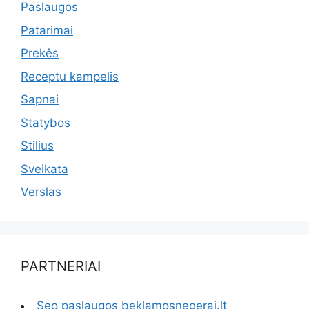
Paslaugos
Patarimai
Prekės
Receptu kampelis
Sapnai
Statybos
Stilius
Sveikata
Verslas
PARTNERIAI
Seo paslaugos beklamosnegerai.lt