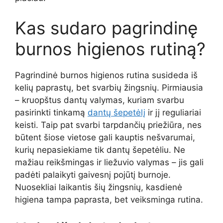
Kas sudaro pagrindinę
burnos higienos rutiną?
Pagrindinė burnos higienos rutina susideda iš
kelių paprastų, bet svarbių žingsnių. Pirmiausia
– kruopštus dantų valymas, kuriam svarbu
pasirinkti tinkamą
dantų šepetėlį
ir jį reguliariai
keisti. Taip pat svarbi tarpdančių priežiūra, nes
būtent šiose vietose gali kauptis nešvarumai,
kurių nepasiekiame tik dantų šepetėliu. Ne
mažiau reikšmingas ir liežuvio valymas – jis gali
padėti palaikyti gaivesnį pojūtį burnoje.
Nuosekliai laikantis šių žingsnių, kasdienė
higiena tampa paprasta, bet veiksminga rutina.