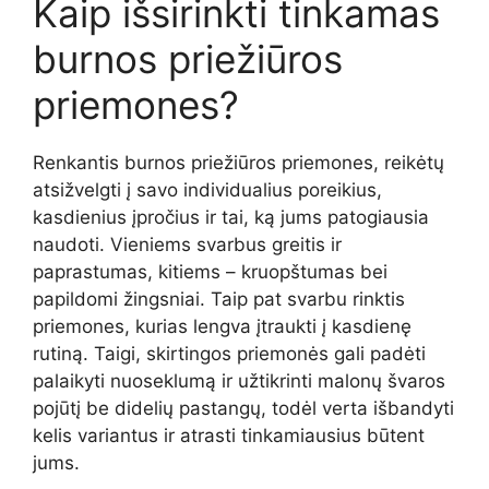
Kaip išsirinkti tinkamas
burnos priežiūros
priemones?
Renkantis burnos priežiūros priemones, reikėtų
atsižvelgti į savo individualius poreikius,
kasdienius įpročius ir tai, ką jums patogiausia
naudoti. Vieniems svarbus greitis ir
paprastumas, kitiems – kruopštumas bei
papildomi žingsniai. Taip pat svarbu rinktis
priemones, kurias lengva įtraukti į kasdienę
rutiną. Taigi, skirtingos priemonės gali padėti
palaikyti nuoseklumą ir užtikrinti malonų švaros
pojūtį be didelių pastangų, todėl verta išbandyti
kelis variantus ir atrasti tinkamiausius būtent
jums.