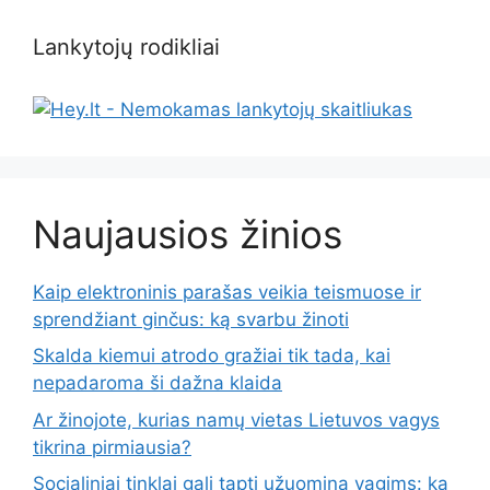
Lankytojų rodikliai
Naujausios žinios
Kaip elektroninis parašas veikia teismuose ir
sprendžiant ginčus: ką svarbu žinoti
Skalda kiemui atrodo gražiai tik tada, kai
nepadaroma ši dažna klaida
Ar žinojote, kurias namų vietas Lietuvos vagys
tikrina pirmiausia?
Socialiniai tinklai gali tapti užuomina vagims: ką