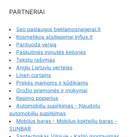
PARTNERIAI
Seo paslaugos beklamosnegerai.lt
Kosmetikos atsiliepimai Influx.lt
Parduoda verslą
Paskutinės minutės kelionės
Tekstų rašymas
Anglu Lietuviu vertejas
Linen curtains
Prekės mamoms ir kūdikiams
Grožio priemonės ir mokymai
Kepimo popierius
Automobiliu supirkimas - Naudotų
automobilių supirkimas
Mobilus baras - Mobilus kokteilių baras -
SUNBAR
Santechnikas Vilniuje - Katilo montavimas