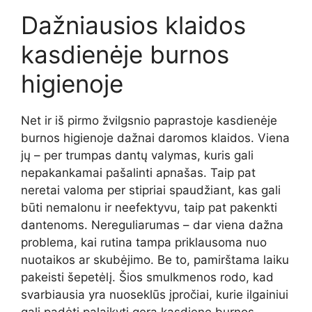
Dažniausios klaidos
kasdienėje burnos
higienoje
Net ir iš pirmo žvilgsnio paprastoje kasdienėje
burnos higienoje dažnai daromos klaidos. Viena
jų – per trumpas dantų valymas, kuris gali
nepakankamai pašalinti apnašas. Taip pat
neretai valoma per stipriai spaudžiant, kas gali
būti nemalonu ir neefektyvu, taip pat pakenkti
dantenoms. Nereguliarumas – dar viena dažna
problema, kai rutina tampa priklausoma nuo
nuotaikos ar skubėjimo. Be to, pamirštama laiku
pakeisti šepetėlį. Šios smulkmenos rodo, kad
svarbiausia yra nuoseklūs įpročiai, kurie ilgainiui
gali padėti palaikyti gerą kasdienę burnos