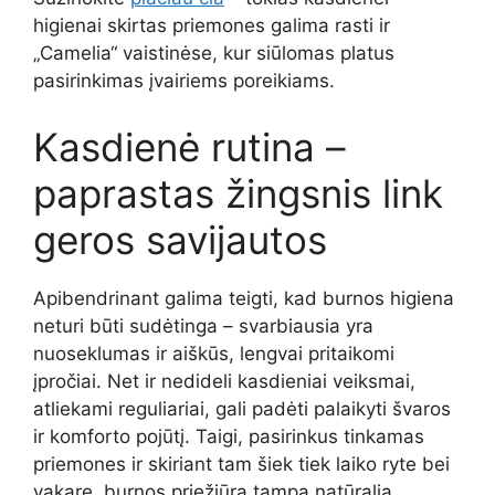
higienai skirtas priemones galima rasti ir
„Camelia“ vaistinėse, kur siūlomas platus
pasirinkimas įvairiems poreikiams.
Kasdienė rutina –
paprastas žingsnis link
geros savijautos
Apibendrinant galima teigti, kad burnos higiena
neturi būti sudėtinga – svarbiausia yra
nuoseklumas ir aiškūs, lengvai pritaikomi
įpročiai. Net ir nedideli kasdieniai veiksmai,
atliekami reguliariai, gali padėti palaikyti švaros
ir komforto pojūtį. Taigi, pasirinkus tinkamas
priemones ir skiriant tam šiek tiek laiko ryte bei
vakare, burnos priežiūra tampa natūralia