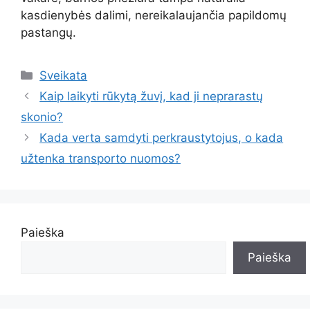
kasdienybės dalimi, nereikalaujančia papildomų
pastangų.
Kategorijos
Sveikata
Kaip laikyti rūkytą žuvį, kad ji neprarastų
skonio?
Kada verta samdyti perkraustytojus, o kada
užtenka transporto nuomos?
Paieška
Paieška