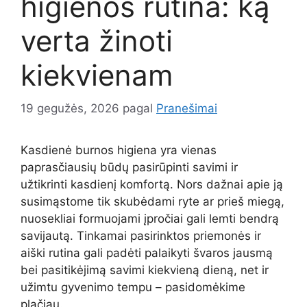
higienos rutina: ką
verta žinoti
kiekvienam
19 gegužės, 2026
pagal
Pranešimai
Kasdienė burnos higiena yra vienas
paprasčiausių būdų pasirūpinti savimi ir
užtikrinti kasdienį komfortą. Nors dažnai apie ją
susimąstome tik skubėdami ryte ar prieš miegą,
nuosekliai formuojami įpročiai gali lemti bendrą
savijautą. Tinkamai pasirinktos priemonės ir
aiški rutina gali padėti palaikyti švaros jausmą
bei pasitikėjimą savimi kiekvieną dieną, net ir
užimtu gyvenimo tempu – pasidomėkime
plačiau.