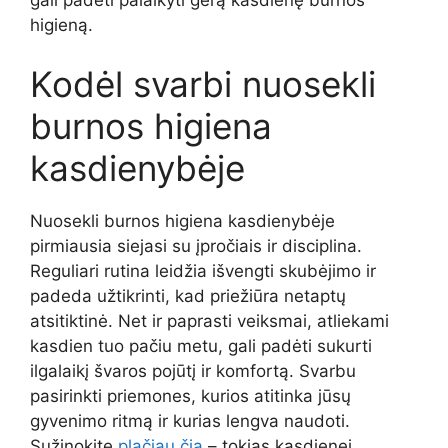
higieną.
Kodėl svarbi nuosekli
burnos higiena
kasdienybėje
Nuosekli burnos higiena kasdienybėje
pirmiausia siejasi su įpročiais ir disciplina.
Reguliari rutina leidžia išvengti skubėjimo ir
padeda užtikrinti, kad priežiūra netaptų
atsitiktinė. Net ir paprasti veiksmai, atliekami
kasdien tuo pačiu metu, gali padėti sukurti
ilgalaikį švaros pojūtį ir komfortą. Svarbu
pasirinkti priemones, kurios atitinka jūsų
gyvenimo ritmą ir kurias lengva naudoti.
Sužinokite
plačiau čia
– tokias kasdienei