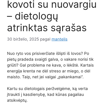
kovoti su nuovargiu
– dietologų
atrinktas sąrašas
30 birželio, 2025
pagal
mantelis
Nuo ryto vos prisiverčiate išlipti iš lovos? Po
pietų pradeda svaigti galva, o vakare norisi tik
griūti? Gal problema ne kava, o lėkštė. Kartais
energija krenta ne dėl streso ar miego, o dėl
maisto. Taip, net jei valgai „pakankamai“.
Kartu su dietologais peržvelgėme, ką verta
įtraukti į kasdienybę, kad kūnas pagaliau
atsikvėptų.