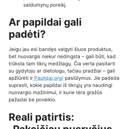
saldumynų poreikį.
Ar papildai gali
padėti?
Jeigu jau esi bandęs valgyti šiuos produktus,
bet nuovargis niekur nedingsta – gali būti, kad
trūksta tam tikrų medžiagų. Čia verta pasitarti
su gydytoju ar dietologu, tačiau pradžiai – gali
apžiūrėti ir
Papildai.org/
pasiūlymus. Jie padeda
suprasti, kokie papildai iš tikrųjų yra naudingi
nuovargio mažinimui, ir kurie tėra gražūs
pažadai be poveikio.
Reali patirtis:
„Pakeičiau pusryčius –