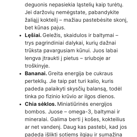
deguonis nepasiekia ląstelių kaip turėtų.
Jei daržovių nemėgstate, pabandykite
žaliąjį kokteilį – mažiau pastebėsite skonį,
bet kūnas pajus.
Lęšiai.
Geležis, skaidulos ir baltymai –
trys pagrindiniai dalykai, kurių dažnai
trūksta pavargusiam kūnui. Juos labai
lengva įtraukti į pietus – sriuboje ar
troškinyje.
Bananai.
Greita energija be cukraus
perteklių. Jie taip pat turi kalio, kuris
padeda palaikyti skysčių balansą, todėl
tinka po fizinio krūvio ar ilgos dienos.
Chia sėklos.
Miniatiūrinės energijos
bombos. Juose – omega-3, baltymai ir
mineralai. Galima berti į košes, kokteilius
ar net vandenį. Daug kas pastebi, kad jos
padeda išlikti sotiems ilgiau ir sumažina