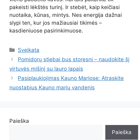
pakeisti lėkštės turinį. Ir stebėt, kaip keičiasi
nuotaika, kūnas, mintys. Nes energija dažnai
slypi ten, kur jos mažiausiai tikimės –
kasdieniuose pasirinkimuose.
Kategorijos
Sveikata
Pomidorų stiebai bus storesni – naudokite šį
virtuvės mišinį su lauro lapais
Pasiplaukiojimas Kauno Mariose: Atraskite
nuostabius Kauno marių vandenis
Paieška
Paieška