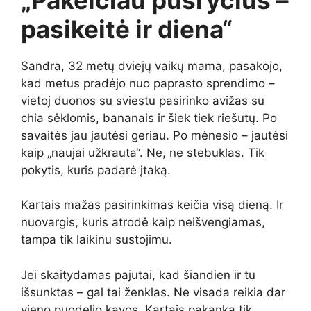
pasikeitė ir diena“
Sandra, 32 metų dviejų vaikų mama, pasakojo,
kad metus pradėjo nuo paprasto sprendimo –
vietoj duonos su sviestu pasirinko avižas su
chia sėklomis, bananais ir šiek tiek riešutų. Po
savaitės jau jautėsi geriau. Po mėnesio – jautėsi
kaip „naujai užkrauta“. Ne, ne stebuklas. Tik
pokytis, kuris padarė įtaką.
Kartais mažas pasirinkimas keičia visą dieną. Ir
nuovargis, kuris atrodė kaip neišvengiamas,
tampa tik laikinu sustojimu.
Jei skaitydamas pajutai, kad šiandien ir tu
išsunktas – gal tai ženklas. Ne visada reikia dar
vieno puodelio kavos. Kartais pakanka tik