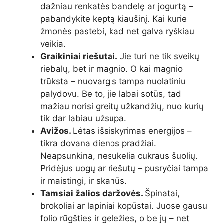
dažniau renkatės bandelę ar jogurtą –
pabandykite keptą kiaušinį. Kai kurie
žmonės pastebi, kad net galva ryškiau
veikia.
Graikiniai riešutai.
Jie turi ne tik sveikų
riebalų, bet ir magnio. O kai magnio
trūksta – nuovargis tampa nuolatiniu
palydovu. Be to, jie labai sotūs, tad
mažiau norisi greitų užkandžių, nuo kurių
tik dar labiau užsupa.
Avižos.
Lėtas išsiskyrimas energijos –
tikra dovana dienos pradžiai.
Neapsunkina, nesukelia cukraus šuolių.
Pridėjus uogų ar riešutų – pusryčiai tampa
ir maistingi, ir skanūs.
Tamsiai žalios daržovės.
Špinatai,
brokoliai ar lapiniai kopūstai. Juose gausu
folio rūgšties ir geležies, o be jų – net