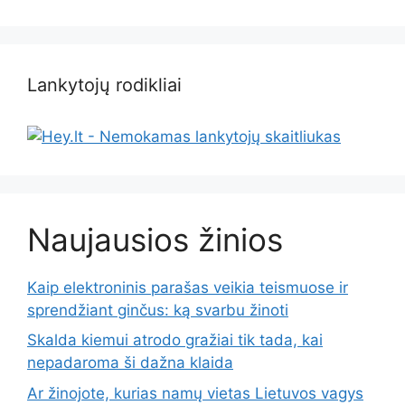
Lankytojų rodikliai
Naujausios žinios
Kaip elektroninis parašas veikia teismuose ir
sprendžiant ginčus: ką svarbu žinoti
Skalda kiemui atrodo gražiai tik tada, kai
nepadaroma ši dažna klaida
Ar žinojote, kurias namų vietas Lietuvos vagys