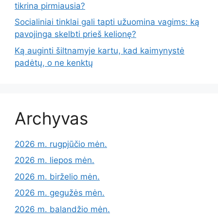
tikrina pirmiausia?
Socialiniai tinklai gali tapti užuomina vagims: ką
pavojinga skelbti prieš kelionę?
Ką auginti šiltnamyje kartu, kad kaimynystė
padėtų, o ne kenktų
Archyvas
2026 m. rugpjūčio mėn.
2026 m. liepos mėn.
2026 m. birželio mėn.
2026 m. gegužės mėn.
2026 m. balandžio mėn.