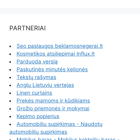
PARTNERIAI
Seo paslaugos beklamosnegerai.lt
Kosmetikos atsiliepimai Influx.lt
Parduoda verslą
Paskutinės minutės kelionės
Tekstų rašymas
Anglu Lietuviu vertejas
Linen curtains
Prekės mamoms ir kūdikiams
Grožio priemonės ir mokymai
Kepimo popierius
Automobiliu supirkimas - Naudotų
automobilių supirkimas
Mobilus baras - Mobilus kokteilių baras -