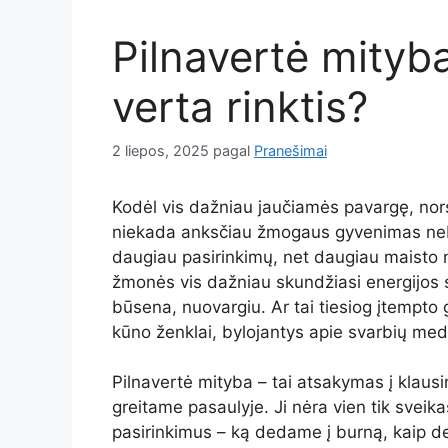
Pilnavertė mityba
verta rinktis?
2 liepos, 2025
pagal
Pranešimai
Kodėl vis dažniau jaučiamės pavargę, no
niekada anksčiau žmogaus gyvenimas neb
daugiau pasirinkimų, net daugiau maisto 
žmonės vis dažniau skundžiasi energijos 
būsena, nuovargiu. Ar tai tiesiog įtempto 
kūno ženklai, bylojantys apie svarbių med
Pilnavertė mityba – tai atsakymas į klausi
greitame pasaulyje. Ji nėra vien tik sveikas
pasirinkimus – ką dedame į burną, kaip d