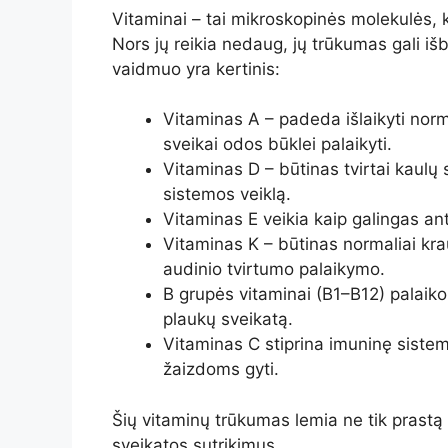
Vitaminai – tai mikroskopinės molekulės,
Nors jų reikia nedaug, jų trūkumas gali iš
vaidmuo yra kertinis:
Vitaminas A – padeda išlaikyti norm
sveikai odos būklei palaikyti.
Vitaminas D – būtinas tvirtai kaulų 
sistemos veiklą.
Vitaminas E veikia kaip galingas an
Vitaminas K – būtinas normaliai krau
audinio tvirtumo palaikymo.
B grupės vitaminai (B1–B12) palaiko
plaukų sveikatą.
Vitaminas C stiprina imuninę sist
žaizdoms gyti.
Šių vitaminų trūkumas lemia ne tik prastą sa
sveikatos sutrikimus.