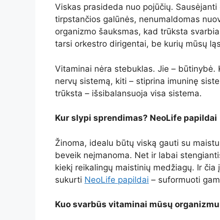
Viskas prasideda nuo pojūčių. Sausėjanti
tirpstančios galūnės, nenumaldomas nuova
organizmo šauksmas, kad trūksta svarbiaus
tarsi orkestro dirigentai, be kurių mūsų lą
Vitaminai nėra stebuklas. Jie – būtinybė. Ki
nervų sistemą, kiti – stiprina imuninę siste
trūksta – išsibalansuoja visa sistema.
Kur slypi sprendimas? NeoLife papildai
Žinoma, idealu būtų viską gauti su maistu
beveik neįmanoma. Net ir labai stengianti
kiekį reikalingų maistinių medžiagų. Ir čia 
sukurti
NeoLife papildai
– suformuoti gam
Kuo svarbūs vitaminai mūsų organizmu