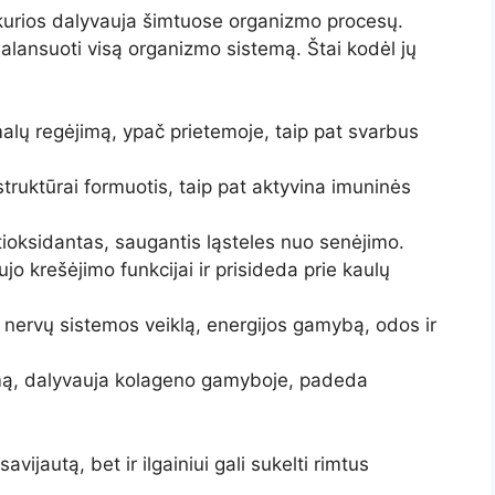
 kurios dalyvauja šimtuose organizmo procesų.
balansuoti visą organizmo sistemą. Štai kodėl jų
alų regėjimą, ypač prietemoje, taip pat svarbus
struktūrai formuotis, taip pat aktyvina imuninės
tioksidantas, saugantis ląsteles nuo senėjimo.
jo krešėjimo funkcijai ir prisideda prie kaulų
 nervų sistemos veiklą, energijos gamybą, odos ir
emą, dalyvauja kolageno gamyboje, padeda
vijautą, bet ir ilgainiui gali sukelti rimtus