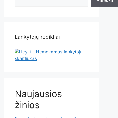
Paieška
Lankytojų rodikliai
Naujausios
žinios