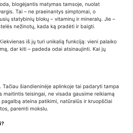
 oda, blogėjantis matymas tamsoje, nuolat
rgis. Tai – ne praeinantys simptomai, o
ių statybinių blokų – vitaminų ir mineralų. Jie –
stelės nežinotų, kada ką pradėti ir baigti.
ekvienas iš jų turi unikalią funkciją: vieni palaiko
mą, dar kiti – padeda odai atsinaujinti. Kai jų
. Tačiau šiandieninėje aplinkoje tai padaryti tampa
s maitintis teisingai, ne visada gausime reikiamą
į pagalbą ateina patikimi, natūralūs ir kruopščiai
tos, paremti mokslu.
i?