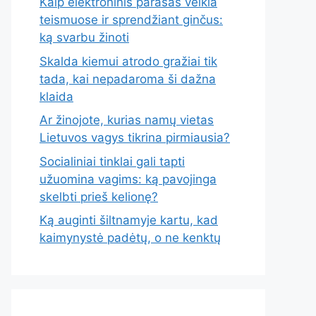
Kaip elektroninis parašas veikia
teismuose ir sprendžiant ginčus:
ką svarbu žinoti
Skalda kiemui atrodo gražiai tik
tada, kai nepadaroma ši dažna
klaida
Ar žinojote, kurias namų vietas
Lietuvos vagys tikrina pirmiausia?
Socialiniai tinklai gali tapti
užuomina vagims: ką pavojinga
skelbti prieš kelionę?
Ką auginti šiltnamyje kartu, kad
kaimynystė padėtų, o ne kenktų