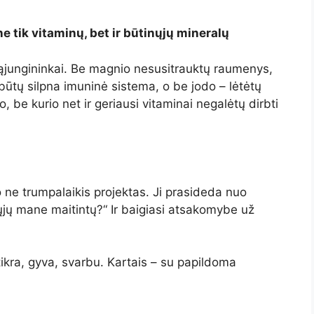
e tik vitaminų, bet ir būtinųjų mineralų
sąjungininkai. Be magnio nesusitrauktų raumenys,
 būtų silpna imuninė sistema, o be jodo – lėtėtų
 be kurio net ir geriausi vitaminai negalėtų dirbti
 ne trumpalaikis projektas. Ji prasideda nuo
krųjų mane maitintų?“ Ir baigiasi atsakomybe už
 tikra, gyva, svarbu. Kartais – su papildoma