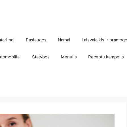
atarimai
Paslaugos
Namai
Laisvalaikis ir pramog
utomobiliai
Statybos
Menulis
Receptu kampelis