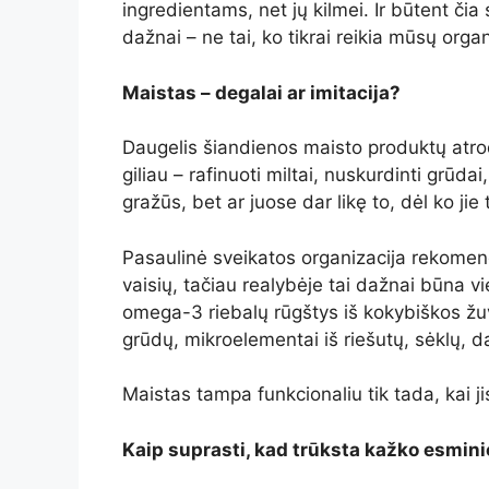
ingredientams, net jų kilmei. Ir būtent či
dažnai – ne tai, ko tikrai reikia mūsų orga
Maistas – degalai ar imitacija?
Daugelis šiandienos maisto produktų atrod
giliau – rafinuoti miltai, nuskurdinti grūdai
gražūs, bet ar juose dar likę to, dėl ko jie
Pasaulinė sveikatos organizacija rekomend
vaisių, tačiau realybėje tai dažnai būna vie
omega-3 riebalų rūgštys iš kokybiškos žuv
grūdų, mikroelementai iš riešutų, sėklų, d
Maistas tampa funkcionaliu tik tada, kai j
Kaip suprasti, kad trūksta kažko esmini