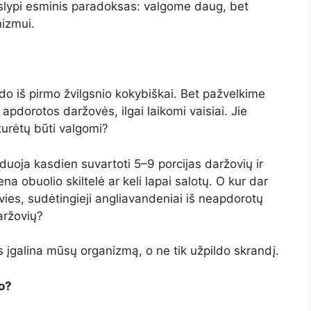
a slypi esminis paradoksas: valgome daug, bet
nizmui.
o iš pirmo žvilgsnio kokybiškai. Bet pažvelkime
, apdorotos daržovės, ilgai laikomi vaisiai. Jie
 turėtų būti valgomi?
uoja kasdien suvartoti 5–9 porcijas daržovių ir
na obuolio skiltelė ar keli lapai salotų. O kur dar
ies, sudėtingieji angliavandeniai iš neapdorotų
aržovių?
is įgalina mūsų organizmą, o ne tik užpildo skrandį.
o?