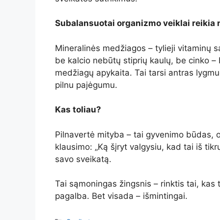
Subalansuotai organizmo veiklai reikia n
Mineralinės medžiagos – tylieji vitaminų 
be kalcio nebūtų stiprių kaulų, be cinko –
medžiagų apykaita. Tai tarsi antras lygmuo,
pilnu pajėgumu.
Kas toliau?
Pilnavertė mityba – tai gyvenimo būdas, o
klausimo: „Ką šįryt valgysiu, kad tai iš ti
savo sveikatą.
Tai sąmoningas žingsnis – rinktis tai, kas
pagalba. Bet visada – išmintingai.