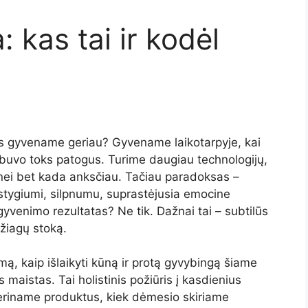
: kas tai ir kodėl
rs gyvename geriau? Gyvename laikotarpyje, kai
uvo toks patogus. Turime daugiau technologijų,
nei bet kada anksčiau. Tačiau paradoksas –
stygiumi, silpnumu, suprastėjusia emocine
gyvenimo rezultatas? Ne tik. Dažnai tai – subtilūs
žiagų stoką.
mą, kaip išlaikyti kūną ir protą gyvybingą šiame
 maistas. Tai holistinis požiūris į kasdienius
eriname produktus, kiek dėmesio skiriame