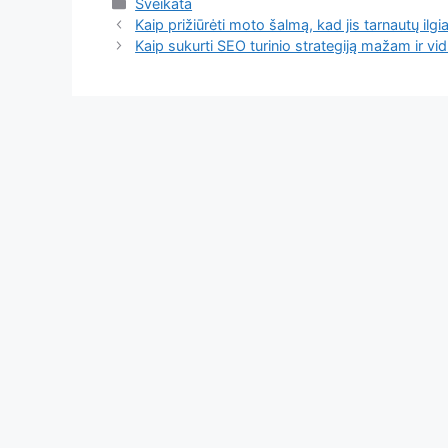
Kategorijos
Sveikata
Kaip prižiūrėti moto šalmą, kad jis tarnautų ilgi
Kaip sukurti SEO turinio strategiją mažam ir vid