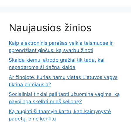
Naujausios žinios
Kaip elektroninis parašas veikia teismuose ir
sprendžiant ginčus: ką svarbu žinoti
Skalda kiemui atrodo gražiai tik tada, kai
nepadaroma ši dažna klaida
Ar žinojote, kurias namų vietas Lietuvos vagys
tikrina pirmiausia?
Socialiniai tinklai gali tapti užuomina vagims: ką
pavojinga skelbti prieš kelionę?
Ką auginti šiltnamyje kartu, kad kaimynystė
padėtų, o ne kenktų