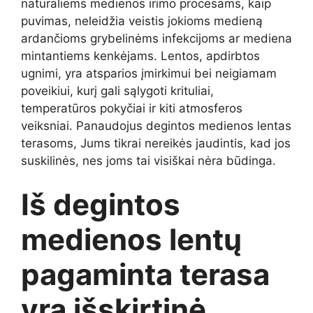
natūraliems medienos irimo procesams, kaip
puvimas, neleidžia veistis jokioms medieną
ardančioms grybelinėms infekcijoms ar mediena
mintantiems kenkėjams. Lentos, apdirbtos
ugnimi, yra atsparios įmirkimui bei neigiamam
poveikiui, kurį gali sąlygoti krituliai,
temperatūros pokyčiai ir kiti atmosferos
veiksniai. Panaudojus degintos medienos lentas
terasoms, Jums tikrai nereikės jaudintis, kad jos
suskilinės, nes joms tai visiškai nėra būdinga.
Iš degintos
medienos lentų
pagaminta terasa
yra išskirtinė