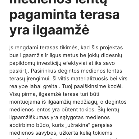
pagaminta terasa
yra ilgaamžė
Įsirengdami terasas tikimės, kad šis projektas
bus ilgaamžis ir ilgus metus be jokių didesnių
papildomų investicijų efektyviai atliks savo
paskirtį. Pasirinkus degintos medienos lentas
terasų įrengimui, ši viltis materializuosis bei virs
realybe labai greitai. Tuoj paaiškinsime kodėl.
Visų pirma, ilgaamžė terasa turi būti
montuojama iš ilgaamžių medžiagų, o degintos
medienos lentos yra būtent tokios. Šių lentų
ilgaamžiškumas yra sąlygotas medienos
apdirbimo būdo, kuris „užrakina“ gerąsias
medienos savybes, užkerta kelią tokiems