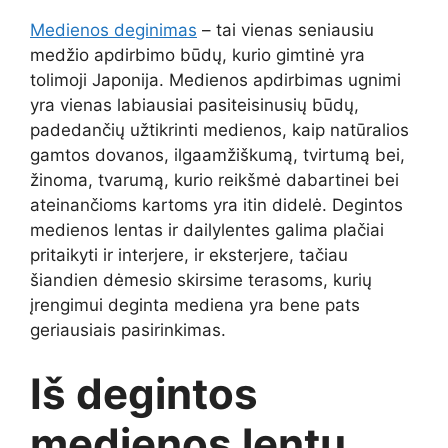
Medienos deginimas
– tai vienas seniausiu
medžio apdirbimo būdų, kurio gimtinė yra
tolimoji Japonija. Medienos apdirbimas ugnimi
yra vienas labiausiai pasiteisinusių būdų,
padedančių užtikrinti medienos, kaip natūralios
gamtos dovanos, ilgaamžiškumą, tvirtumą bei,
žinoma, tvarumą, kurio reikšmė dabartinei bei
ateinančioms kartoms yra itin didelė. Degintos
medienos lentas ir dailylentes galima plačiai
pritaikyti ir interjere, ir eksterjere, tačiau
šiandien dėmesio skirsime terasoms, kurių
įrengimui deginta mediena yra bene pats
geriausiais pasirinkimas.
Iš degintos
medienos lentų