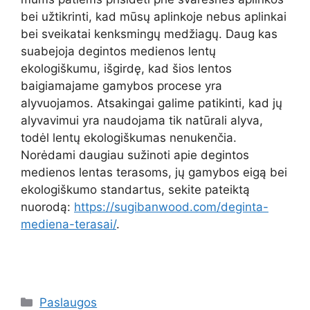
bei užtikrinti, kad mūsų aplinkoje nebus aplinkai
bei sveikatai kenksmingų medžiagų. Daug kas
suabejoja degintos medienos lentų
ekologiškumu, išgirdę, kad šios lentos
baigiamajame gamybos procese yra
alyvuojamos. Atsakingai galime patikinti, kad jų
alyvavimui yra naudojama tik natūrali alyva,
todėl lentų ekologiškumas nenukenčia.
Norėdami daugiau sužinoti apie degintos
medienos lentas terasoms, jų gamybos eigą bei
ekologiškumo standartus, sekite pateiktą
nuorodą:
https://sugibanwood.com/deginta-
mediena-terasai/
.
Kategorijos
Paslaugos