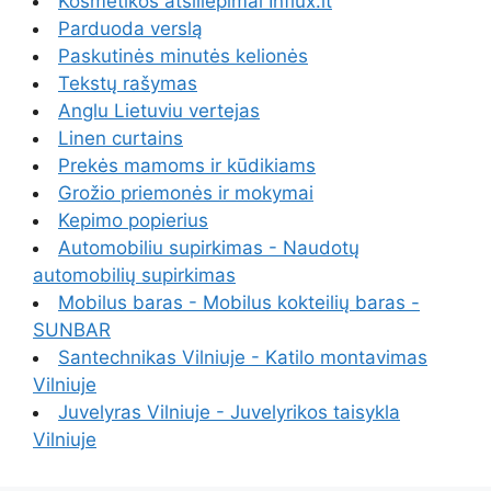
Kosmetikos atsiliepimai Influx.lt
Parduoda verslą
Paskutinės minutės kelionės
Tekstų rašymas
Anglu Lietuviu vertejas
Linen curtains
Prekės mamoms ir kūdikiams
Grožio priemonės ir mokymai
Kepimo popierius
Automobiliu supirkimas - Naudotų
automobilių supirkimas
Mobilus baras - Mobilus kokteilių baras -
SUNBAR
Santechnikas Vilniuje - Katilo montavimas
Vilniuje
Juvelyras Vilniuje - Juvelyrikos taisykla
Vilniuje