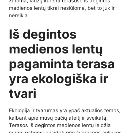
Žinoma, laužų kūrenti terasose iš degintos
medienos lentų tikrai nesiūlome, bet to juk ir
nereikia.
Iš degintos
medienos lentų
pagaminta terasa
yra ekologiška ir
tvari
Ekologija ir tvarumas yra ypač aktualios temos,
kalbant apie mūsų pačių ateitį ir sveikatą.
Terasos iš degintos medienos lentų leidžia
mums patiems prisidėti prie švaresnės aplinkos