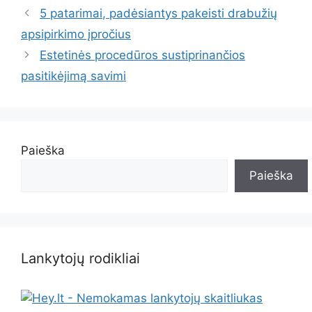
5 patarimai, padėsiantys pakeisti drabužių
apsipirkimo įpročius
Estetinės procedūros sustiprinančios
pasitikėjimą savimi
Paieška
Paieška
Lankytojų rodikliai