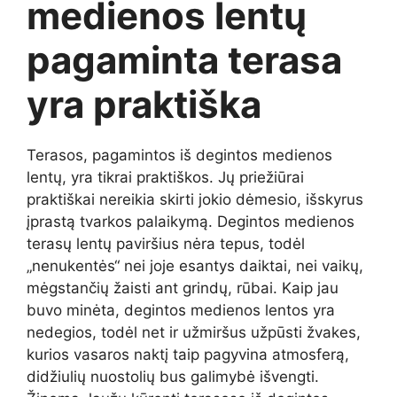
medienos lentų
pagaminta terasa
yra praktiška
Terasos, pagamintos iš degintos medienos
lentų, yra tikrai praktiškos. Jų priežiūrai
praktiškai nereikia skirti jokio dėmesio, išskyrus
įprastą tvarkos palaikymą. Degintos medienos
terasų lentų paviršius nėra tepus, todėl
„nenukentės“ nei joje esantys daiktai, nei vaikų,
mėgstančių žaisti ant grindų, rūbai. Kaip jau
buvo minėta, degintos medienos lentos yra
nedegios, todėl net ir užmiršus užpūsti žvakes,
kurios vasaros naktį taip pagyvina atmosferą,
didžiulių nuostolių bus galimybė išvengti.