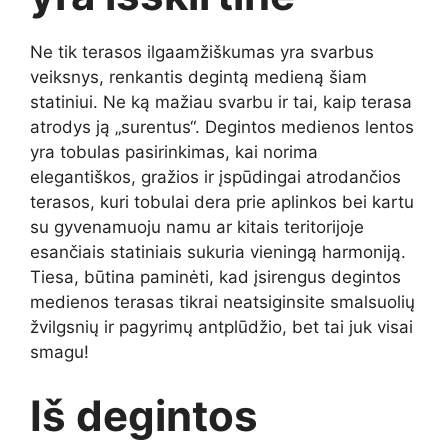
Ne tik terasos ilgaamžiškumas yra svarbus
veiksnys, renkantis degintą medieną šiam
statiniui. Ne ką mažiau svarbu ir tai, kaip terasa
atrodys ją „surentus“. Degintos medienos lentos
yra tobulas pasirinkimas, kai norima
elegantiškos, gražios ir įspūdingai atrodančios
terasos, kuri tobulai dera prie aplinkos bei kartu
su gyvenamuoju namu ar kitais teritorijoje
esančiais statiniais sukuria vieningą harmoniją.
Tiesa, būtina paminėti, kad įsirengus degintos
medienos terasas tikrai neatsiginsite smalsuolių
žvilgsnių ir pagyrimų antplūdžio, bet tai juk visai
smagu!
Iš degintos