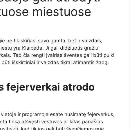
kituose miestuose
 jie ne tik skiriasi savo gamta, bet ir vaizdais,
estų yra Klaipėda. Ji gali didžiuotis gražiu
kais. Tad čia rengti įvairias šventes gali būti puiki
 būti išskirtiniai ir vaizdas tikrai atimantis žadą.
s fejerverkai atrodo
 vietoje ir programoje esate nusimatę fejerverkus,
vieta tinka atšvęsti vestuves ar kitas panašias
iteikti, kad tik jos gali būti švenčiamos prie