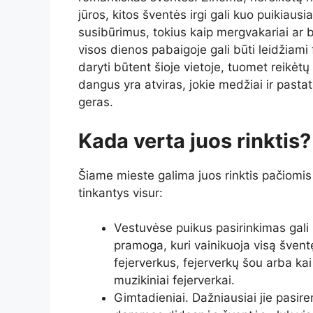
jūros, kitos šventės irgi gali kuo puikiausi
susibūrimus, tokius kaip mergvakariai ar be
visos dienos pabaigoje gali būti leidžiami
daryti būtent šioje vietoje, tuomet reikėtų
dangus yra atviras, jokie medžiai ir pastat
geras.
Kada verta juos rinktis?
Šiame mieste galima juos rinktis pačiomis 
tinkantys visur:
Vestuvėse puikus pasirinkimas gali b
pramoga, kuri vainikuoja visą šventę. 
fejerverkus, fejerverkų šou arba ka
muzikiniai fejerverkai.
Gimtadieniai. Dažniausiai jie pasire