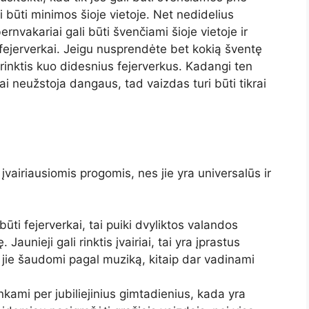
ai būti minimos šioje vietoje. Net nedidelius
rnvakariai gali būti švenčiami šioje vietoje ir
 fejerverkai. Jeigu nusprendėte bet kokią šventę
 rinktis kuo didesnius fejerverkus. Kadangi ten
ai neužstoja dangaus, tad vaizdas turi būti tikrai
įvairiausiomis progomis, nes jie yra universalūs ir
ūti fejerverkai, tai puiki dvyliktos valandos
Jaunieji gali rinktis įvairiai, tai yra įprastus
i jie šaudomi pagal muziką, kitaip dar vadinami
nkami per jubiliejinius gimtadienius, kada yra