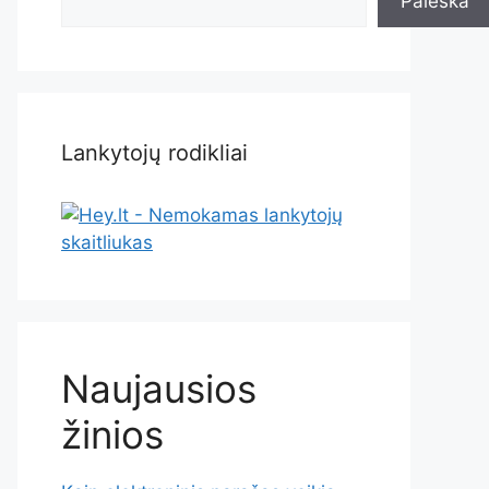
Paieška
Lankytojų rodikliai
Naujausios
žinios