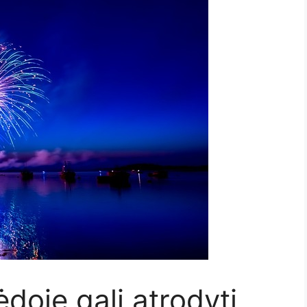
ėdoje gali atrodyti