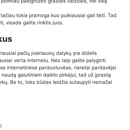
domiau pasigrožėti gražiais vaizdais, nei visą
 tačiau tokia pramoga kuo puikiausiai gali tikti. Tad
i, visada galite rinktis juos.
rkus
iausiai pačių įvairiausių dalykų yra didelis
ausiai verta internetu. Nes taip galite palyginti
ose internetinėse parduotuvėse, neretai pardavėjai
ri naudą galutiniam daikto pirkėjui, tad už įprastą
verkų. Be to, toks būdas leidžia sutaupyti nemažai
i