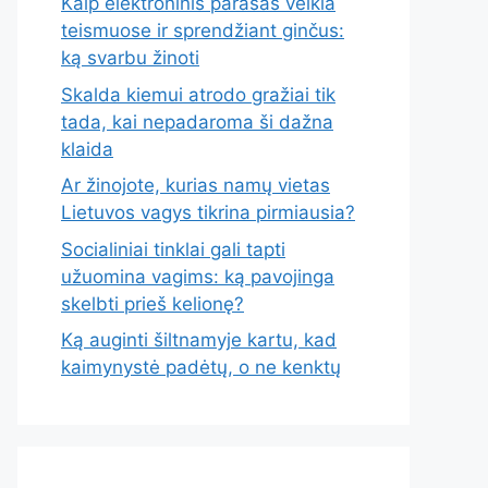
Kaip elektroninis parašas veikia
teismuose ir sprendžiant ginčus:
ką svarbu žinoti
Skalda kiemui atrodo gražiai tik
tada, kai nepadaroma ši dažna
klaida
Ar žinojote, kurias namų vietas
Lietuvos vagys tikrina pirmiausia?
Socialiniai tinklai gali tapti
užuomina vagims: ką pavojinga
skelbti prieš kelionę?
Ką auginti šiltnamyje kartu, kad
kaimynystė padėtų, o ne kenktų