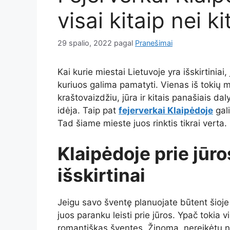
visai kitaip nei 
29 spalio, 2022
pagal
Pranešimai
Kai kurie miestai Lietuvoje yra išskirtiniai,
kuriuos galima pamatyti. Vienas iš tokių mi
kraštovaizdžiu, jūra ir kitais panašiais daly
idėja. Taip pat
fejerverkai Klaipėdoje
gali
Tad šiame mieste juos rinktis tikrai verta.
Klaipėdoje prie jūro
išskirtinai
Jeigu savo šventę planuojate būtent šioje
juos paranku leisti prie jūros. Ypač tokia 
romantiškas šventes. Žinoma, nereikėtų nus