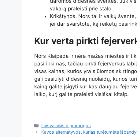
daromos didesnės šventės. Juk vis į
vakarą praleisti prie stalo.
Krikštynos. Nors tai ir vaikų šventė,
jei dar svarstote, ką reikėtų pasirinkt
Kur verta pirkti fejerve
Nors Klaipėda ir nėra mažas miestas ir tikr
pasirinkimas, tačiau pirkti fejerverkus labi
visas kainas, kurios yra siūlomos skirting
gali pasiūlyti didesnių nuolaidų, kurios tu
kainą galite įsigyti kur kas daugiau fejer
laiko, kurį galite praleisti visiškai kitaip.
Kategorijos
Laisvalaikis ir pramogos
Kavos alternatyvos, kurias turėtumėte išbandyt