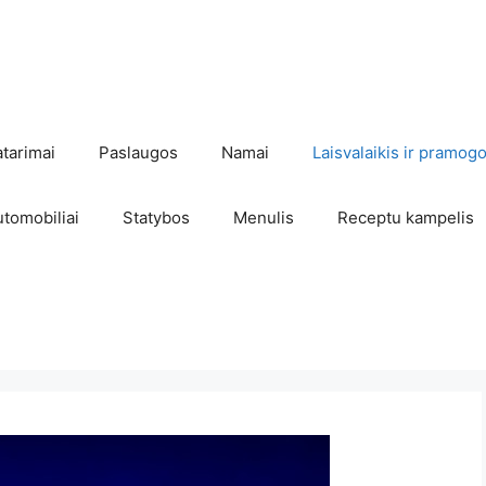
atarimai
Paslaugos
Namai
Laisvalaikis ir pramog
utomobiliai
Statybos
Menulis
Receptu kampelis