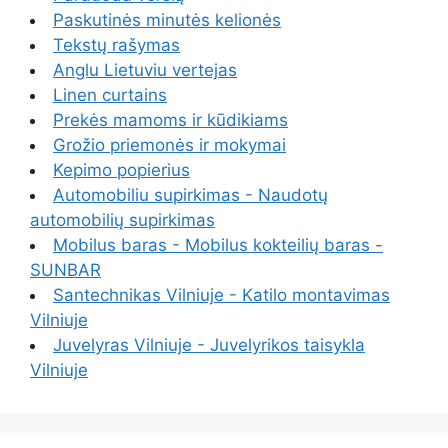
Paskutinės minutės kelionės
Tekstų rašymas
Anglu Lietuviu vertejas
Linen curtains
Prekės mamoms ir kūdikiams
Grožio priemonės ir mokymai
Kepimo popierius
Automobiliu supirkimas - Naudotų
automobilių supirkimas
Mobilus baras - Mobilus kokteilių baras -
SUNBAR
Santechnikas Vilniuje - Katilo montavimas
Vilniuje
Juvelyras Vilniuje - Juvelyrikos taisykla
Vilniuje