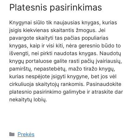
Platesnis pasirinkimas
Knygynai siūlo tik naujausias knygas, kurias
įsigis kiekvienas skaitantis žmogus. Jei
pavargote skaityti tas pačias populiarias
knygas, kaip ir visi kiti, nėra geresnio būdo to
išvengti, nei pirkti naudotas knygas. Naudotų
knygų portaluose galite rasti pačių įvairiausių,
pamirštų, nepastebėtų, mažo tiražo knygų,
kurias nespėjote įsigyti knygyne, bet jos vėl
cirkuliuoja skaitytojų rankomis. Pasinaudokite
platesnio pasirinkimo galimybe ir atraskite dar
nekaitytų lobių.
Kategorijos
Prekės