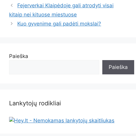
Fejerverkai Klaipėdoje gali atrodyti visai
kitaip nei kituose miestuose
Kuo gyvenime gali padėti mokslai?
Paieška
Paieška
Lankytojų rodikliai