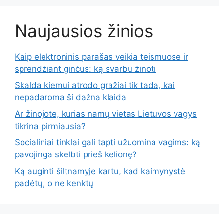
Naujausios žinios
Kaip elektroninis parašas veikia teismuose ir
sprendžiant ginčus: ką svarbu žinoti
Skalda kiemui atrodo gražiai tik tada, kai
nepadaroma ši dažna klaida
Ar žinojote, kurias namų vietas Lietuvos vagys
tikrina pirmiausia?
Socialiniai tinklai gali tapti užuomina vagims: ką
pavojinga skelbti prieš kelionę?
Ką auginti šiltnamyje kartu, kad kaimynystė
padėtų, o ne kenktų