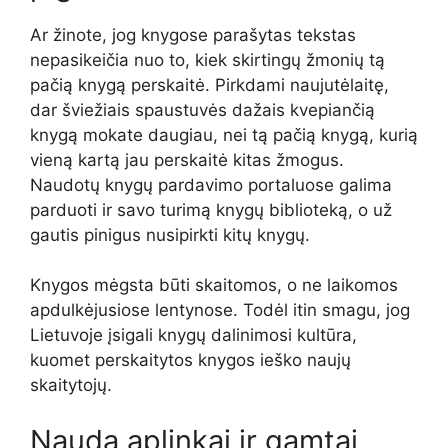
Ar žinote, jog knygose parašytas tekstas
nepasikeičia nuo to, kiek skirtingų žmonių tą
pačią knygą perskaitė. Pirkdami naujutėlaitę,
dar šviežiais spaustuvės dažais kvepiančią
knygą mokate daugiau, nei tą pačią knygą, kurią
vieną kartą jau perskaitė kitas žmogus.
Naudotų knygų pardavimo portaluose galima
parduoti ir savo turimą knygų biblioteką, o už
gautis pinigus nusipirkti kitų knygų.
Knygos mėgsta būti skaitomos, o ne laikomos
apdulkėjusiose lentynose. Todėl itin smagu, jog
Lietuvoje įsigali knygų dalinimosi kultūra,
kuomet perskaitytos knygos ieško naujų
skaitytojų.
Nauda aplinkai ir gamtai