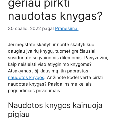
geriau pirkti
naudotas knygas?
30 spalio, 2022
pagal
Pranešimai
Jei mėgstate skaityti ir norite skaityti kuo
daugiau įvairių knygų, tuomet greičiausiai
susiduriate su įvairiomis dilemomis. Pavyzdžiui,
kaip neišleisti viso atlyginimo knygoms?
Atsakymas į šį klausimą itin paprastas –
naudotos knygos
. Ar žinote kodėl verta pirkti
naudotas knygas? Pasidalinsime keliais
pagrindiniais privalumais.
Naudotos knygos kainuoja
pigiau