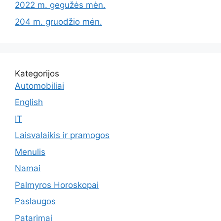
2022 m. gegužės mėn.
204 m. gruodžio mėn.
Kategorijos
Automobiliai
English
IT
Laisvalaikis ir pramogos
Menulis
Namai
Palmyros Horoskopai
Paslaugos
Patarimai