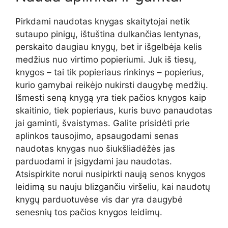
Pirkdami naudotas knygas skaitytojai netik
sutaupo pinigų, ištuština dulkančias lentynas,
perskaito daugiau knygų, bet ir išgelbėja kelis
medžius nuo virtimo popieriumi. Juk iš tiesų,
knygos – tai tik popieriaus rinkinys – popierius,
kurio gamybai reikėjo nukirsti daugybę medžių.
Išmesti seną knygą yra tiek pačios knygos kaip
skaitinio, tiek popieriaus, kuris buvo panaudotas
jai gaminti, švaistymas. Galite prisidėti prie
aplinkos tausojimo, apsaugodami senas
naudotas knygas nuo šiukšliadėžės jas
parduodami ir įsigydami jau naudotas.
Atsispirkite norui nusipirkti naują senos knygos
leidimą su nauju blizgančiu viršeliu, kai naudotų
knygų parduotuvėse vis dar yra daugybė
senesnių tos pačios knygos leidimų.