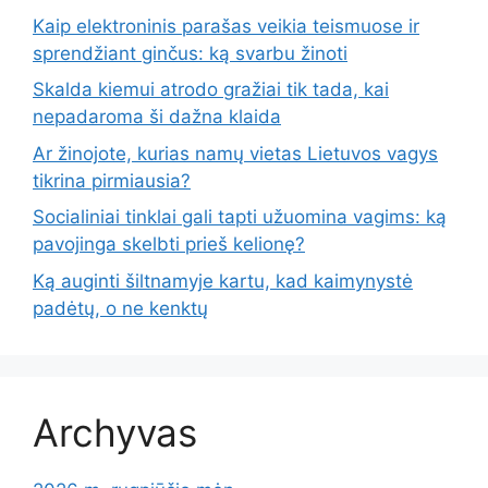
Kaip elektroninis parašas veikia teismuose ir
sprendžiant ginčus: ką svarbu žinoti
Skalda kiemui atrodo gražiai tik tada, kai
nepadaroma ši dažna klaida
Ar žinojote, kurias namų vietas Lietuvos vagys
tikrina pirmiausia?
Socialiniai tinklai gali tapti užuomina vagims: ką
pavojinga skelbti prieš kelionę?
Ką auginti šiltnamyje kartu, kad kaimynystė
padėtų, o ne kenktų
Archyvas