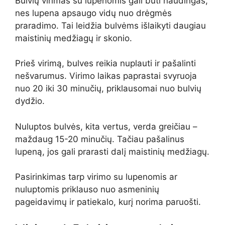
Bulvių virimas su lupenomis gali būti naudingas,
nes lupena apsaugo vidų nuo drėgmės
praradimo. Tai leidžia bulvėms išlaikyti daugiau
maistinių medžiagų ir skonio.
Prieš virimą, bulves reikia nuplauti ir pašalinti
nešvarumus. Virimo laikas paprastai svyruoja
nuo 20 iki 30 minučių, priklausomai nuo bulvių
dydžio.
Nuluptos bulvės, kita vertus, verda greičiau –
maždaug 15-20 minučių. Tačiau pašalinus
lupeną, jos gali prarasti dalį maistinių medžiagų.
Pasirinkimas tarp virimo su lupenomis ar
nuluptomis priklauso nuo asmeninių
pageidavimų ir patiekalo, kurį norima paruošti.