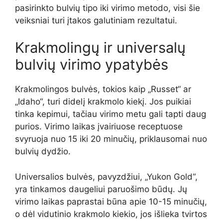
pasirinkto bulvių tipo iki virimo metodo, visi šie
veiksniai turi įtakos galutiniam rezultatui.
Krakmolingų ir universalų
bulvių virimo ypatybės
Krakmolingos bulvės, tokios kaip „Russet“ ar
„Idaho“, turi didelį krakmolo kiekį. Jos puikiai
tinka kepimui, tačiau virimo metu gali tapti daug
purios. Virimo laikas įvairiuose receptuose
svyruoja nuo 15 iki 20 minučių, priklausomai nuo
bulvių dydžio.
Universalios bulvės, pavyzdžiui, „Yukon Gold“,
yra tinkamos daugeliui paruošimo būdų. Jų
virimo laikas paprastai būna apie 10-15 minučių,
o dėl vidutinio krakmolo kiekio, jos išlieka tvirtos