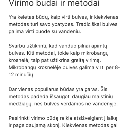
Virimo būdai ir metodai
Yra keletas būdų, kaip virti bulves, ir kiekvienas
metodas turi savo ypatybes. Tradiciškai bulves
galima virti puode su vandeniu.
Svarbu užtikrinti, kad vanduo pilnai apimtų
bulves. Kiti metodai, tokie kaip mikrobangų
krosnelė, taip pat užtikrina greitą virimą.
Mikrobangų krosnelėje bulves galima virti per 8-
12 minučių.
Dar vienas populiarus būdas yra garas. Šis
metodas padeda išsaugoti daugiau maistinių
medžiagų, nes bulvės verdamos ne vandenyje.
Pasirinkti virimo būdą reikia atsižvelgiant į laiką
ir pageidaujamą skonį. Kiekvienas metodas gali