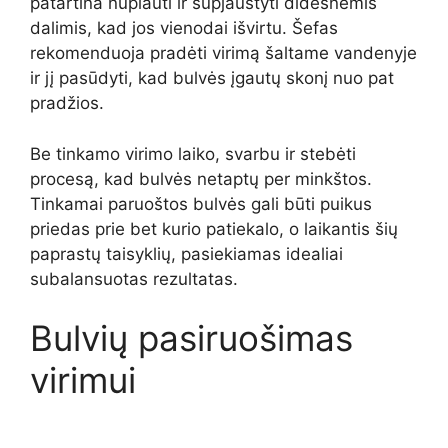
patartina nuplauti ir supjaustyti didesnėmis
dalimis, kad jos vienodai išvirtu. Šefas
rekomenduoja pradėti virimą šaltame vandenyje
ir jį pasūdyti, kad bulvės įgautų skonį nuo pat
pradžios.
Be tinkamo virimo laiko, svarbu ir stebėti
procesą, kad bulvės netaptų per minkštos.
Tinkamai paruoštos bulvės gali būti puikus
priedas prie bet kurio patiekalo, o laikantis šių
paprastų taisyklių, pasiekiamas idealiai
subalansuotas rezultatas.
Bulvių pasiruošimas
virimui