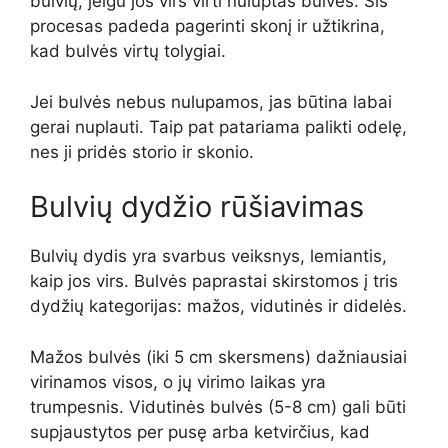
bulvių, jeigu jos virs virti nuluptas bulves. Šis
procesas padeda pagerinti skonį ir užtikrina,
kad bulvės virtų tolygiai.
Jei bulvės nebus nulupamos, jas būtina labai
gerai nuplauti. Taip pat patariama palikti odelę,
nes ji pridės storio ir skonio.
Bulvių dydžio rūšiavimas
Bulvių dydis yra svarbus veiksnys, lemiantis,
kaip jos virs. Bulvės paprastai skirstomos į tris
dydžių kategorijas: mažos, vidutinės ir didelės.
Mažos bulvės (iki 5 cm skersmens) dažniausiai
virinamos visos, o jų virimo laikas yra
trumpesnis. Vidutinės bulvės (5-8 cm) gali būti
supjaustytos per pusę arba ketvirčius, kad