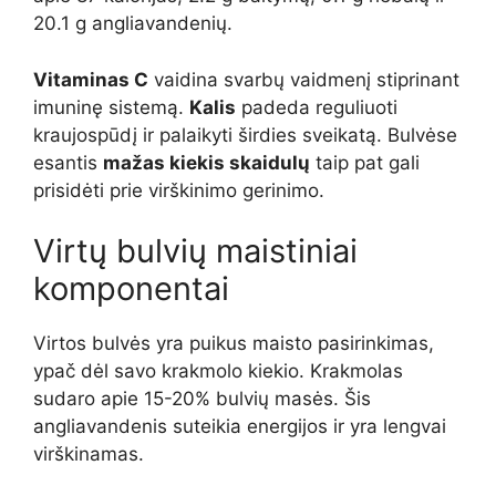
20.1 g angliavandenių.
Vitaminas C
vaidina svarbų vaidmenį stiprinant
imuninę sistemą.
Kalis
padeda reguliuoti
kraujospūdį ir palaikyti širdies sveikatą. Bulvėse
esantis
mažas kiekis skaidulų
taip pat gali
prisidėti prie virškinimo gerinimo.
Virtų bulvių maistiniai
komponentai
Virtos bulvės yra puikus maisto pasirinkimas,
ypač dėl savo krakmolo kiekio. Krakmolas
sudaro apie 15-20% bulvių masės. Šis
angliavandenis suteikia energijos ir yra lengvai
virškinamas.