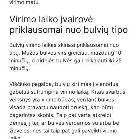
virimo metu.
Virimo laiko įvairovė
priklausomai nuo bulvių tipo
Bulvių virimo laikas skiriasi priklausomai nuo
tipų. Mažos bulvės virs greičiau, maždaug 10
minučių, o didelės bulvės gali reikalauti iki 25
minučių.
Viščiuko pagalba, bulvių kirtimas į vienodus
gabalus sutrumpina virimo laiką. Kitas svarbus
veiksnys yra virimo būdas; verdant bulves
visada pravartu naudoti druską, kad būtų
pagerintas skonis. Taip pat verta atkreipti
dėmesį į tai, ar bulvės verdamos su arba be
žievelės, nes tai taip pat gali paveikti virimo
laiką.