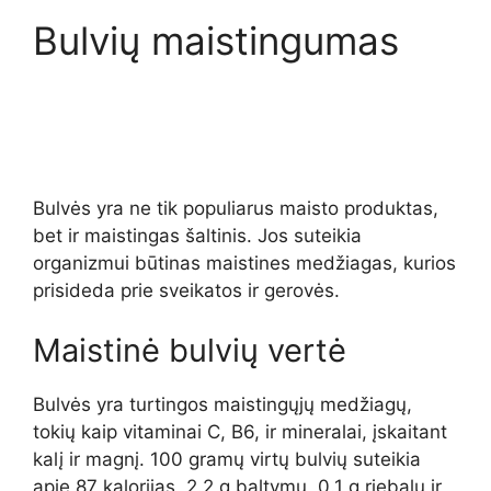
Bulvių maistingumas
Bulvės yra ne tik populiarus maisto produktas,
bet ir maistingas šaltinis. Jos suteikia
organizmui būtinas maistines medžiagas, kurios
prisideda prie sveikatos ir gerovės.
Maistinė bulvių vertė
Bulvės yra turtingos maistingųjų medžiagų,
tokių kaip vitaminai C, B6, ir mineralai, įskaitant
kalį ir magnį. 100 gramų virtų bulvių suteikia
apie 87 kalorijas, 2.2 g baltymų, 0.1 g riebalų ir