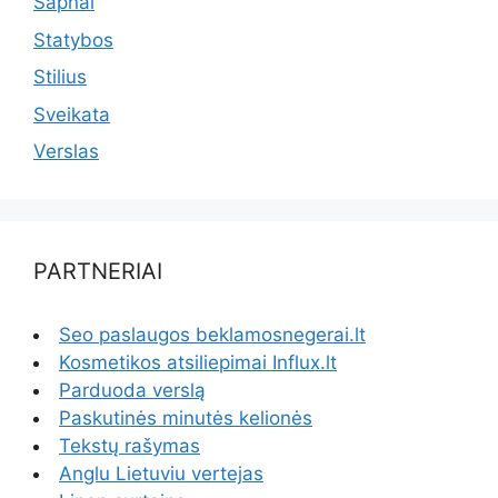
Sapnai
Statybos
Stilius
Sveikata
Verslas
PARTNERIAI
Seo paslaugos beklamosnegerai.lt
Kosmetikos atsiliepimai Influx.lt
Parduoda verslą
Paskutinės minutės kelionės
Tekstų rašymas
Anglu Lietuviu vertejas