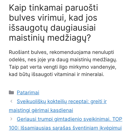
Kaip tinkamai paruošti
bulves virimui, kad jos
išsaugotų daugiausiai
maistinių medžiagų?
Ruošiant bulves, rekomenduojama nenulupti
odelės, nes joje yra daug maistinių medžiagų.
Taip pat verta vengti ilgo mirkymo vandenyje,
kad būtų išsaugoti vitaminai ir mineralai.
Kategorijos
Patarimai
Sveikuoliškų kokteilių receptai: greiti ir
maistingi gėrimai kasdienai
Geriausi trumpi gimtadienio sveikinimai. TOP
100: Išsamiausias sąrašas šventiniam įkvėpimui