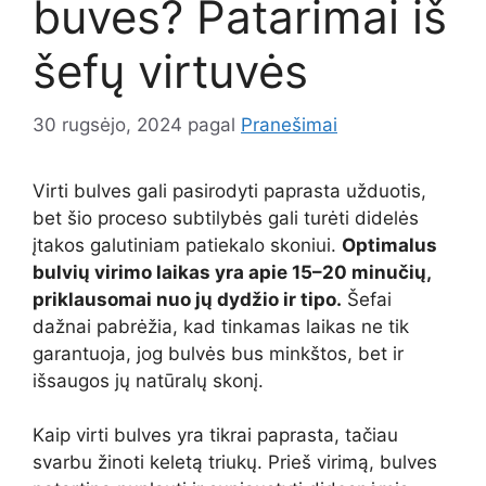
buves? Patarimai iš
šefų virtuvės
30 rugsėjo, 2024
pagal
Pranešimai
Virti bulves gali pasirodyti paprasta užduotis,
bet šio proceso subtilybės gali turėti didelės
įtakos galutiniam patiekalo skoniui.
Optimalus
bulvių virimo laikas yra apie 15–20 minučių,
priklausomai nuo jų dydžio ir tipo.
Šefai
dažnai pabrėžia, kad tinkamas laikas ne tik
garantuoja, jog bulvės bus minkštos, bet ir
išsaugos jų natūralų skonį.
Kaip virti bulves yra tikrai paprasta, tačiau
svarbu žinoti keletą triukų. Prieš virimą, bulves