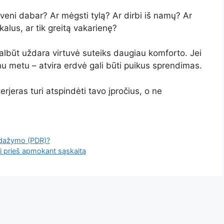
eni dabar? Ar mėgsti tylą? Ar dirbi iš namų? Ar
alus, ar tik greitą vakarienę?
galbūt uždara virtuvė suteiks daugiau komforto. Jei
nu metu – atvira erdvė gali būti puikus sprendimas.
rjeras turi atspindėti tavo įpročius, o ne
e dažymo (PDR)?
nti prieš apmokant sąskaitą