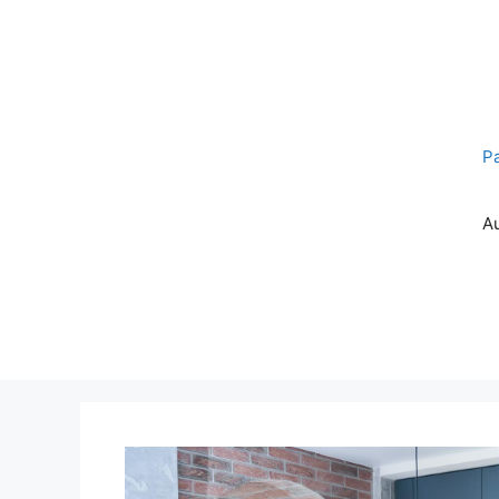
Pereiti
prie
turinio
P
A