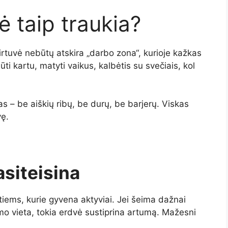
ė taip traukia?
virtuvė nebūtų atskira „darbo zona“, kurioje kažkas
ūti kartu, matyti vaikus, kalbėtis su svečiais, kol
as – be aiškių ribų, be durų, be barjerų. Viskas
vę.
siteisina
 tiems, kurie gyvena aktyviai. Jei šeima dažnai
imo vieta, tokia erdvė sustiprina artumą. Mažesni