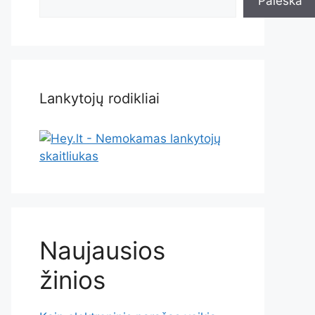
Paieška
Lankytojų rodikliai
Naujausios
žinios