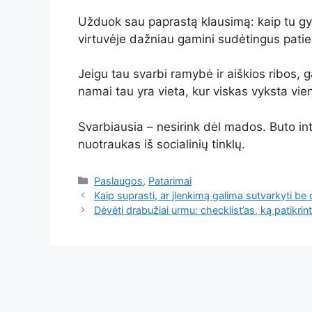
Užduok sau paprastą klausimą: kaip tu gyv
virtuvėje dažniau gamini sudėtingus patiek
Jeigu tau svarbi ramybė ir aiškios ribos, 
namai tau yra vieta, kur viskas vyksta vie
Svarbiausia – nesirink dėl mados. Buto inte
nuotraukas iš socialinių tinklų.
Kategorijos
Paslaugos
,
Patarimai
Kaip suprasti, ar įlenkimą galima sutvarkyti b
Dėvėti drabužiai urmu: checklist’as, ką patikri