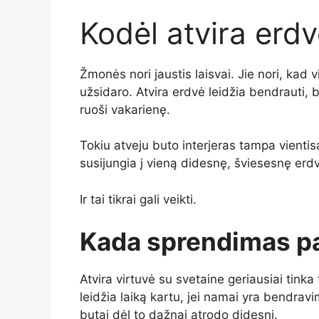
Kodėl atvira erdv
Žmonės nori jaustis laisvai. Jie nori, kad 
užsidaro. Atvira erdvė leidžia bendrauti, b
ruoši vakarienę.
Tokiu atveju buto interjeras tampa vientis
susijungia į vieną didesnę, šviesesnę erd
Ir tai tikrai gali veikti.
Kada sprendimas pa
Atvira virtuvė su svetaine geriausiai tinka
leidžia laiką kartu, jei namai yra bendrav
butai dėl to dažnai atrodo didesni.