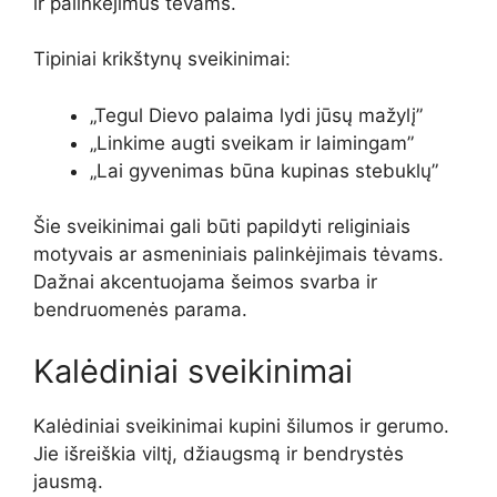
ir palinkėjimus tėvams.
Tipiniai krikštynų sveikinimai:
„Tegul Dievo palaima lydi jūsų mažylį”
„Linkime augti sveikam ir laimingam”
„Lai gyvenimas būna kupinas stebuklų”
Šie sveikinimai gali būti papildyti religiniais
motyvais ar asmeniniais palinkėjimais tėvams.
Dažnai akcentuojama šeimos svarba ir
bendruomenės parama.
Kalėdiniai sveikinimai
Kalėdiniai sveikinimai kupini šilumos ir gerumo.
Jie išreiškia viltį, džiaugsmą ir bendrystės
jausmą.