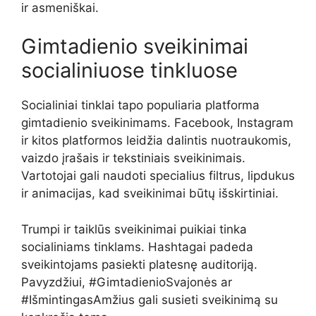
ir asmeniškai.
Gimtadienio sveikinimai
socialiniuose tinkluose
Socialiniai tinklai tapo populiaria platforma
gimtadienio sveikinimams. Facebook, Instagram
ir kitos platformos leidžia dalintis nuotraukomis,
vaizdo įrašais ir tekstiniais sveikinimais.
Vartotojai gali naudoti specialius filtrus, lipdukus
ir animacijas, kad sveikinimai būtų išskirtiniai.
Trumpi ir taiklūs sveikinimai puikiai tinka
socialiniams tinklams. Hashtagai padeda
sveikintojams pasiekti platesnę auditoriją.
Pavyzdžiui, #GimtadienioSvajonės ar
#IšmintingasAmžius gali susieti sveikinimą su