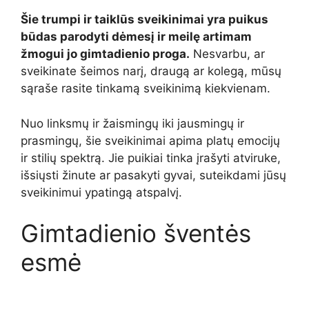
Šie trumpi ir taiklūs sveikinimai yra puikus
būdas parodyti dėmesį ir meilę artimam
žmogui jo gimtadienio proga.
Nesvarbu, ar
sveikinate šeimos narį, draugą ar kolegą, mūsų
sąraše rasite tinkamą sveikinimą kiekvienam.
Nuo linksmų ir žaismingų iki jausmingų ir
prasmingų, šie sveikinimai apima platų emocijų
ir stilių spektrą. Jie puikiai tinka įrašyti atviruke,
išsiųsti žinute ar pasakyti gyvai, suteikdami jūsų
sveikinimui ypatingą atspalvį.
Gimtadienio šventės
esmė