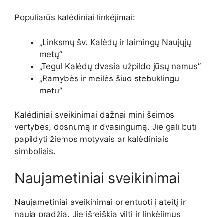
Populiarūs kalėdiniai linkėjimai:
„Linksmų šv. Kalėdų ir laimingų Naujųjų
metų”
„Tegul Kalėdų dvasia užpildo jūsų namus”
„Ramybės ir meilės šiuo stebuklingu
metu”
Kalėdiniai sveikinimai dažnai mini šeimos
vertybes, dosnumą ir dvasingumą. Jie gali būti
papildyti žiemos motyvais ar kalėdiniais
simboliais.
Naujametiniai sveikinimai
Naujametiniai sveikinimai orientuoti į ateitį ir
naują pradžią. Jie išreiškia viltį ir linkėjimus