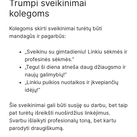
Trumpi sveikinimai
kolegoms
Kolegoms skirti sveikinimai turėtų būti
mandagūs ir pagarbūs:
„Sveikinu su gimtadieniu! Linkiu sėkmės ir
profesinės sėkmės.”
„Tegul ši diena atneša daug džiaugsmo ir
naujų galimybių!”
„Linkiu puikios nuotaikos ir įkvepiančių
idėjų!”
Šie sveikinimai gali būti susiję su darbu, bet taip
pat turėtų išreikšti nuoširdžius linkėjimus.
Svarbu išlaikyti profesionalų toną, bet kartu
parodyti draugiškumą.