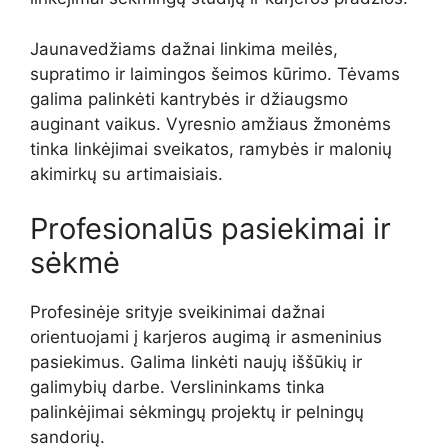
Jaunavedžiams dažnai linkima meilės,
supratimo ir laimingos šeimos kūrimo. Tėvams
galima palinkėti kantrybės ir džiaugsmo
auginant vaikus. Vyresnio amžiaus žmonėms
tinka linkėjimai sveikatos, ramybės ir malonių
akimirkų su artimaisiais.
Profesionalūs pasiekimai ir
sėkmė
Profesinėje srityje sveikinimai dažnai
orientuojami į karjeros augimą ir asmeninius
pasiekimus. Galima linkėti naujų iššūkių ir
galimybių darbe. Verslininkams tinka
palinkėjimai sėkmingų projektų ir pelningų
sandorių.