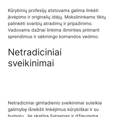
Kūrybinių profesijų atstovams galima linkėti
įkvėpimo ir originalių idėjų. Mokslininkams tiktų
palinkėti svarbių atradimų ir pripažinimo.
Vadovams dažnai linkima išminties priimant
sprendimus ir sėkmingo komandos vedimo.
Netradiciniai
sveikinimai
Netradiciniai gimtadienio sveikinimai suteikia
galimybę išreikšti linkėjimus kūrybiškai ir su
humoru. Jie skatina šypsenas ir džiaugsmą,