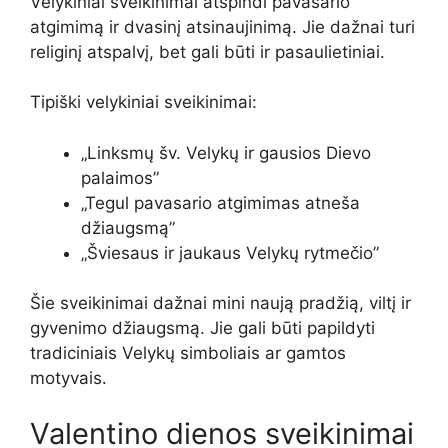
Velykiniai sveikinimai atspindi pavasario
atgimimą ir dvasinį atsinaujinimą. Jie dažnai turi
religinį atspalvį, bet gali būti ir pasaulietiniai.
Tipiški velykiniai sveikinimai:
„Linksmų šv. Velykų ir gausios Dievo
palaimos”
„Tegul pavasario atgimimas atneša
džiaugsmą”
„Šviesaus ir jaukaus Velykų rytmečio”
Šie sveikinimai dažnai mini naują pradžią, viltį ir
gyvenimo džiaugsmą. Jie gali būti papildyti
tradiciniais Velykų simboliais ar gamtos
motyvais.
Valentino dienos sveikinimai