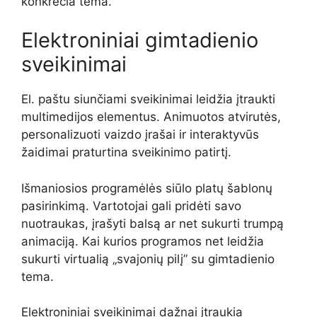
konkrečia tema.
Elektroniniai gimtadienio
sveikinimai
El. paštu siunčiami sveikinimai leidžia įtraukti
multimedijos elementus. Animuotos atvirutės,
personalizuoti vaizdo įrašai ir interaktyvūs
žaidimai praturtina sveikinimo patirtį.
Išmaniosios programėlės siūlo platų šablonų
pasirinkimą. Vartotojai gali pridėti savo
nuotraukas, įrašyti balsą ar net sukurti trumpą
animaciją. Kai kurios programos net leidžia
sukurti virtualią „svajonių pilį” su gimtadienio
tema.
Elektroniniai sveikinimai dažnai įtraukia