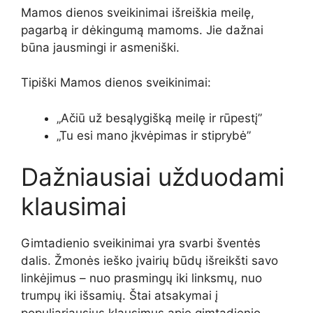
Mamos dienos sveikinimai išreiškia meilę,
pagarbą ir dėkingumą mamoms. Jie dažnai
būna jausmingi ir asmeniški.
Tipiški Mamos dienos sveikinimai:
„Ačiū už besąlygišką meilę ir rūpestį”
„Tu esi mano įkvėpimas ir stiprybė”
Dažniausiai užduodami
klausimai
Gimtadienio sveikinimai yra svarbi šventės
dalis. Žmonės ieško įvairių būdų išreikšti savo
linkėjimus – nuo prasmingų iki linksmų, nuo
trumpų iki išsamių. Štai atsakymai į