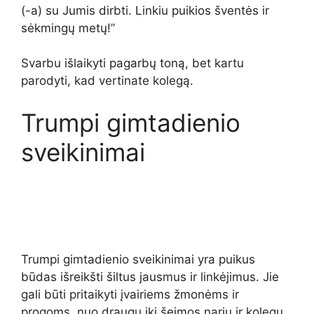
(-a) su Jumis dirbti. Linkiu puikios šventės ir
sėkmingų metų!”
Svarbu išlaikyti pagarbų toną, bet kartu
parodyti, kad vertinate kolegą.
Trumpi gimtadienio
sveikinimai
Trumpi gimtadienio sveikinimai yra puikus
būdas išreikšti šiltus jausmus ir linkėjimus. Jie
gali būti pritaikyti įvairiems žmonėms ir
progoms, nuo draugų iki šeimos narių ir kolegų.