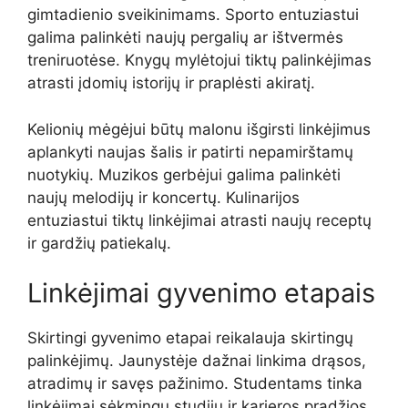
gimtadienio sveikinimams. Sporto entuziastui
galima palinkėti naujų pergalių ar ištvermės
treniruotėse. Knygų mylėtojui tiktų palinkėjimas
atrasti įdomių istorijų ir praplėsti akiratį.
Kelionių mėgėjui būtų malonu išgirsti linkėjimus
aplankyti naujas šalis ir patirti nepamirštamų
nuotykių. Muzikos gerbėjui galima palinkėti
naujų melodijų ir koncertų. Kulinarijos
entuziastui tiktų linkėjimai atrasti naujų receptų
ir gardžių patiekalų.
Linkėjimai gyvenimo etapais
Skirtingi gyvenimo etapai reikalauja skirtingų
palinkėjimų. Jaunystėje dažnai linkima drąsos,
atradimų ir savęs pažinimo. Studentams tinka
linkėjimai sėkmingų studijų ir karjeros pradžios.