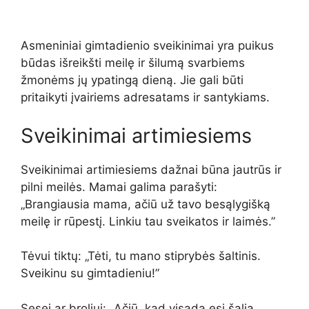
Asmeniniai gimtadienio sveikinimai yra puikus
būdas išreikšti meilę ir šilumą svarbiems
žmonėms jų ypatingą dieną. Jie gali būti
pritaikyti įvairiems adresatams ir santykiams.
Sveikinimai artimiesiems
Sveikinimai artimiesiems dažnai būna jautrūs ir
pilni meilės. Mamai galima parašyti:
„Brangiausia mama, ačiū už tavo besąlygišką
meilę ir rūpestį. Linkiu tau sveikatos ir laimės.”
Tėvui tiktų: „Tėti, tu mano stiprybės šaltinis.
Sveikinu su gimtadieniu!”
Sesei ar broliui: „Ačiū, kad visada esi šalia.