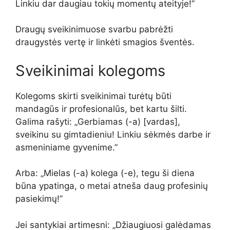
Linkiu dar daugiau tokių momentų ateityje!”
Draugų sveikinimuose svarbu pabrėžti
draugystės vertę ir linkėti smagios šventės.
Sveikinimai kolegoms
Kolegoms skirti sveikinimai turėtų būti
mandagūs ir profesionalūs, bet kartu šilti.
Galima rašyti: „Gerbiamas (-a) [vardas],
sveikinu su gimtadieniu! Linkiu sėkmės darbe ir
asmeniniame gyvenime.”
Arba: „Mielas (-a) kolega (-e), tegu ši diena
būna ypatinga, o metai atneša daug profesinių
pasiekimų!”
Jei santykiai artimesni: „Džiaugiuosi galėdamas