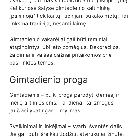
Žvakučių pūtimas simbolizuoja norų išsipildymą.
Kai kuriose šalyse gimtadienio kaltininką
„pakilnoja” tiek kartų, kiek jam sukako metų. Tai
linksma tradicija, nešanti laimę.
Gimtadienio vakarėliai gali būti teminiai,
atspindintys jubiliato pomėgius. Dekoracijos,
žaidimai ir vaišės dažnai pritaikomos prie
pasirinktos temos.
Gimtadienio proga
Gimtadienis – puiki proga parodyti dėmesį ir
meilę artimiesiems. Tai diena, kai žmogus
jaučiasi ypatingas ir mylimas.
Sveikinimai ir linkėjimai – svarbi šventės dalis.
Jie gali būti išreikšti žodžiu, atviruku ar žinute.