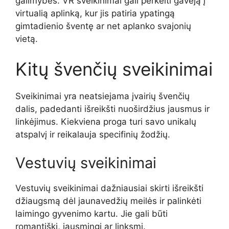
galimybes. VR sveikinimai gali perkelti gavėją į
virtualią aplinką, kur jis patiria ypatingą
gimtadienio šventę ar net aplanko svajonių
vietą.
Kitų švenčių sveikinimai
Sveikinimai yra neatsiejama įvairių švenčių
dalis, padedanti išreikšti nuoširdžius jausmus ir
linkėjimus. Kiekviena proga turi savo unikalų
atspalvį ir reikalauja specifinių žodžių.
Vestuvių sveikinimai
Vestuvių sveikinimai dažniausiai skirti išreikšti
džiaugsmą dėl jaunavedžių meilės ir palinkėti
laimingo gyvenimo kartu. Jie gali būti
romantiški, jausmingi ar linksmi.