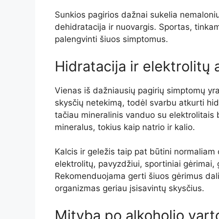
Sunkios pagirios dažnai sukelia nemaloni
dehidratacija ir nuovargis. Sportas, tinkam
palengvinti šiuos simptomus.
Hidratacija ir elektrolitų
Vienas iš dažniausių pagirių simptomų yra
skysčių netekimą, todėl svarbu atkurti hid
tačiau mineralinis vanduo su elektrolitais
mineralus, tokius kaip natrio ir kalio.
Kalcis ir geležis taip pat būtini normalia
elektrolitų, pavyzdžiui, sportiniai gėrimai,
Rekomenduojama gerti šiuos gėrimus dalim
organizmas geriau įsisavintų skysčius.
Mityba po alkoholio vart