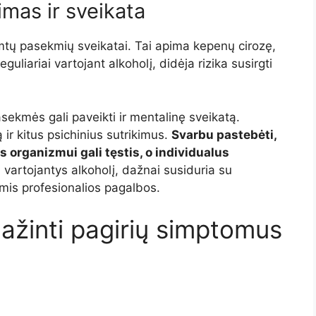
jimas ir sveikata
 rimtų pasekmių sveikatai. Tai apima kepenų cirozę,
eguliariai vartojant alkoholį, didėja rizika susirgti
asekmės gali paveikti ir mentalinę sveikatą.
 ir kitus psichinius sutrikimus.
Svarbu pastebėti,
s organizmui gali tęstis, o individualus
 vartojantys alkoholį, dažnai susiduria su
mis profesionalios pagalbos.
ažinti pagirių simptomus