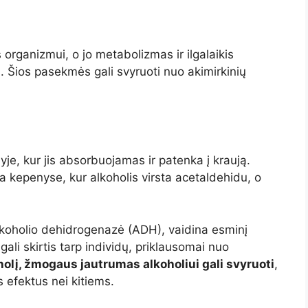
 organizmui, o jo metabolizmas ir ilgalaikis
. Šios pasekmės gali svyruoti nuo akimirkinių
e, kur jis absorbuojamas ir patenka į kraują.
a kepenyse, kur alkoholis virsta acetaldehidu, o
lkoholio dehidrogenazė (ADH), vaidina esminį
li skirtis tarp individų, priklausomai nuo
holį, žmogaus jautrumas alkoholiui gali svyruoti
,
us efektus nei kitiems.