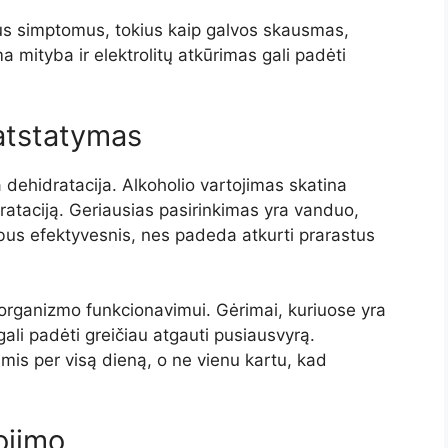
us simptomus, tokius kaip galvos skausmas,
a mityba ir elektrolitų atkūrimas gali padėti
 atstatymas
 dehidratacija. Alkoholio vartojimas skatina
rataciją. Geriausias pasirinkimas yra vanduo,
 bus efektyvesnis, nes padeda atkurti prarastus
m organizmo funkcionavimui. Gėrimai, kuriuose yra
 gali padėti greičiau atgauti pusiausvyrą.
is per visą dieną, o ne vienu kartu, kad
ojimo