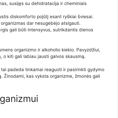
s, susijęs su dehidratacija ir cheminiais
stis diskomforto pojūtį esant ryškiai šviesai.
ad organizmas dar nesugebėjo atsigauti.
rgis gali būti intensyvus, sutrikdantis dienos
smens organizmo ir alkoholio kiekio. Pavyzdžiui,
, o kiti gali labiau jausti galvos skausmą.
tai padeda tinkamai reaguoti ir pasirinkti gydymo
ą. Žinodami, kas vyksta organizme, žmonės gali
rganizmui