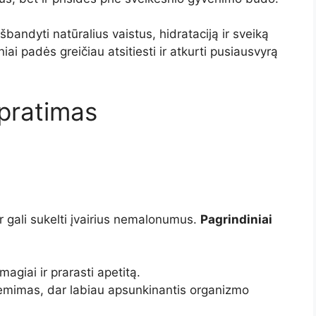
šbandyti natūralius vaistus, hidrataciją ir sveiką
iai padės greičiau atsitiesti ir atkurti pusiausvyrą
pratimas
ir gali sukelti įvairius nemalonumus.
Pagrindiniai
agiai ir prarasti apetitą.
vėmimas, dar labiau apsunkinantis organizmo