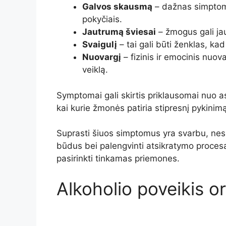
Galvos skausmą
– dažnas simptoma
pokyčiais.
Jautrumą šviesai
– žmogus gali jau
Svaigulį
– tai gali būti ženklas, k
Nuovargį
– fizinis ir emocinis nuova
veiklą.
Symptomai gali skirtis priklausomai nuo a
kai kurie žmonės patiria stipresnį pykinimą
Suprasti šiuos simptomus yra svarbu, nes 
būdus bei palengvinti atsikratymo proces
pasirinkti tinkamas priemones.
Alkoholio poveikis o