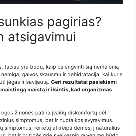
sunkias pagirias?
m atsigavimui
s, tačiau yra būdų, kaip palengvinti šią nemalonią
nemiga, galvos skausmu ir dehidratacija, kai kurie
ti jėgas ir savijautą.
Geri rezultatai pasiekiami
 maistingą maistą ir ilsintis, kad organizmas
rogos žmonės patiria įvairių diskomfortų dėl
 fizinius simptomus, bet ir nuotaikos svyravimus.
ių simptomus, reikėtų atkreipti dėmesį į natūralius
s, bet ir prisidės prie sveikesnio gyvenimo būdo.