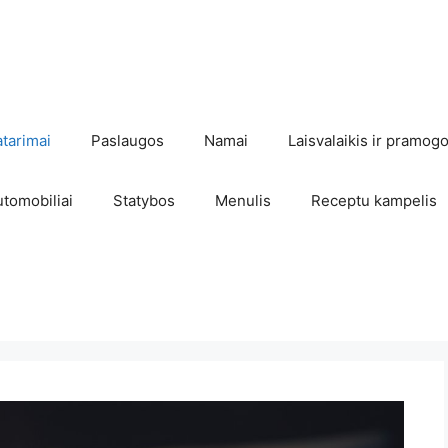
atarimai
Paslaugos
Namai
Laisvalaikis ir pramog
utomobiliai
Statybos
Menulis
Receptu kampelis