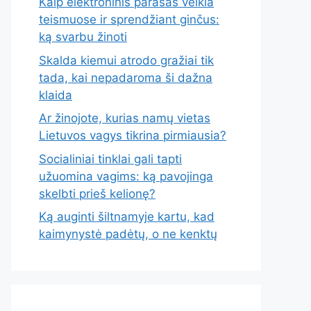
Kaip elektroninis parašas veikia
teismuose ir sprendžiant ginčus:
ką svarbu žinoti
Skalda kiemui atrodo gražiai tik
tada, kai nepadaroma ši dažna
klaida
Ar žinojote, kurias namų vietas
Lietuvos vagys tikrina pirmiausia?
Socialiniai tinklai gali tapti
užuomina vagims: ką pavojinga
skelbti prieš kelionę?
Ką auginti šiltnamyje kartu, kad
kaimynystė padėtų, o ne kenktų