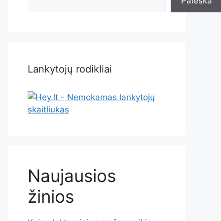
Paieška
Lankytojų rodikliai
Naujausios
žinios