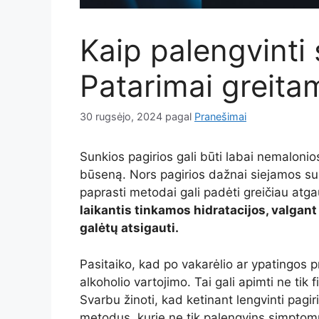
Kaip palengvinti 
Patarimai greita
30 rugsėjo, 2024
pagal
Pranešimai
Sunkios pagirios gali būti labai nemalonio
būseną. Nors pagirios dažnai siejamos su 
paprasti metodai gali padėti greičiau atgau
laikantis tinkamos hidratacijos, valgant
galėtų atsigauti.
Pasitaiko, kad po vakarėlio ar ypatingos p
alkoholio vartojimo. Tai gali apimti ne tik
Svarbu žinoti, kad ketinant lengvinti pagir
metodus, kurie ne tik palengvins simptomu