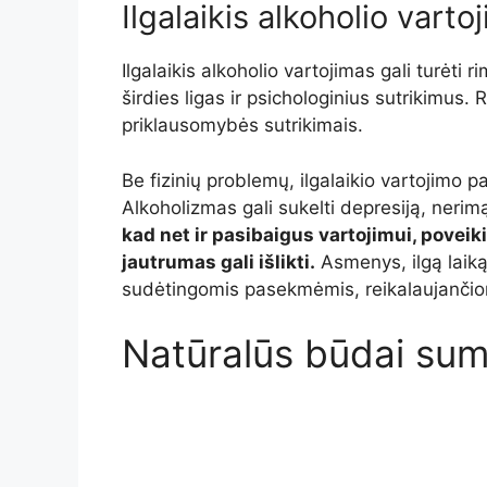
Ilgalaikis alkoholio varto
Ilgalaikis alkoholio vartojimas gali turėti
širdies ligas ir psichologinius sutrikimus. R
priklausomybės sutrikimais.
Be fizinių problemų, ilgalaikio vartojimo p
Alkoholizmas gali sukelti depresiją, nerimą
kad net ir pasibaigus vartojimui, poveiki
jautrumas gali išlikti.
Asmenys, ilgą laiką
sudėtingomis pasekmėmis, reikalaujančio
Natūralūs būdai sum