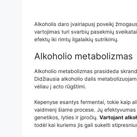
Alkoholis daro įvairiapusį poveikį žmogaus
vartojimas turi svarbių pasekmių sveikatai
efektų iki rimtų ilgalaikių sutrikimų.
Alkoholio metabolizmas
Alkoholio metabolizmas prasideda skrandyj
Didžiausia alkoholio dalis metabolizuojam
vėliau į acto rūgštimi.
Kepenyse esantys fermentai, tokie kaip a
vaidmenį šiame procese. Jų efektyvumas ga
genetikos, lyties ir įpročių.
Vartojant alko
todėl kai kuriems jis gali sukelti stipresni