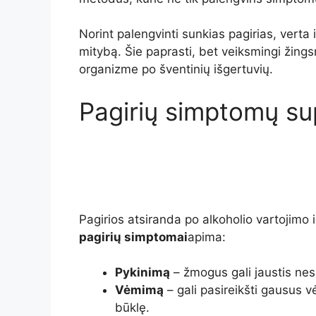
Norint palengvinti sunkias pagirias, verta i
mitybą. Šie paprasti, bet veiksmingi žingsn
organizme po šventinių išgertuvių.
Pagirių simptomų su
Pagirios atsiranda po alkoholio vartojimo 
pagirių simptomai
apima:
Pykinimą
– žmogus gali jaustis nesm
Vėmimą
– gali pasireikšti gausus 
būklę.