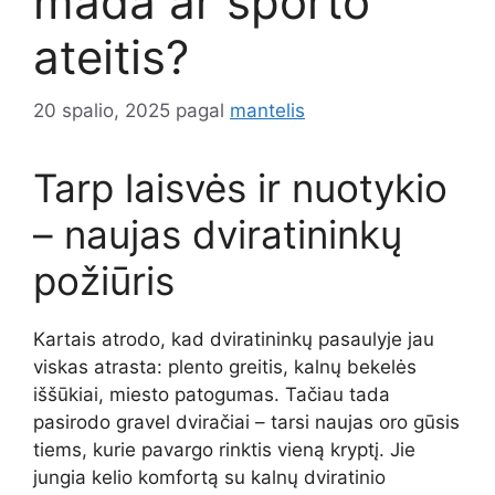
mada ar sporto
ateitis?
20 spalio, 2025
pagal
mantelis
Tarp laisvės ir nuotykio
– naujas dviratininkų
požiūris
Kartais atrodo, kad dviratininkų pasaulyje jau
viskas atrasta: plento greitis, kalnų bekelės
iššūkiai, miesto patogumas. Tačiau tada
pasirodo gravel dviračiai – tarsi naujas oro gūsis
tiems, kurie pavargo rinktis vieną kryptį. Jie
jungia kelio komfortą su kalnų dviratinio