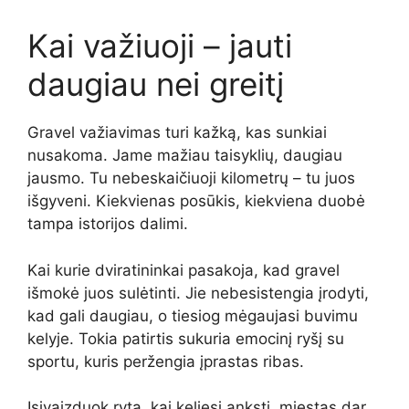
Kai važiuoji – jauti
daugiau nei greitį
Gravel važiavimas turi kažką, kas sunkiai
nusakoma. Jame mažiau taisyklių, daugiau
jausmo. Tu nebeskaičiuoji kilometrų – tu juos
išgyveni. Kiekvienas posūkis, kiekviena duobė
tampa istorijos dalimi.
Kai kurie dviratininkai pasakoja, kad gravel
išmokė juos sulėtinti. Jie nebesistengia įrodyti,
kad gali daugiau, o tiesiog mėgaujasi buvimu
kelyje. Tokia patirtis sukuria emocinį ryšį su
sportu, kuris peržengia įprastas ribas.
Įsivaizduok rytą, kai keliesi anksti, miestas dar