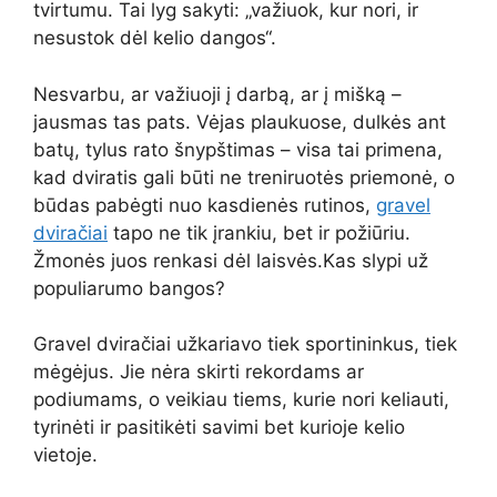
tvirtumu. Tai lyg sakyti: „važiuok, kur nori, ir
nesustok dėl kelio dangos“.
Nesvarbu, ar važiuoji į darbą, ar į mišką –
jausmas tas pats. Vėjas plaukuose, dulkės ant
batų, tylus rato šnypštimas – visa tai primena,
kad dviratis gali būti ne treniruotės priemonė, o
būdas pabėgti nuo kasdienės rutinos,
gravel
dviračiai
tapo ne tik įrankiu, bet ir požiūriu.
Žmonės juos renkasi dėl laisvės.Kas slypi už
populiarumo bangos?
Gravel dviračiai užkariavo tiek sportininkus, tiek
mėgėjus. Jie nėra skirti rekordams ar
podiumams, o veikiau tiems, kurie nori keliauti,
tyrinėti ir pasitikėti savimi bet kurioje kelio
vietoje.