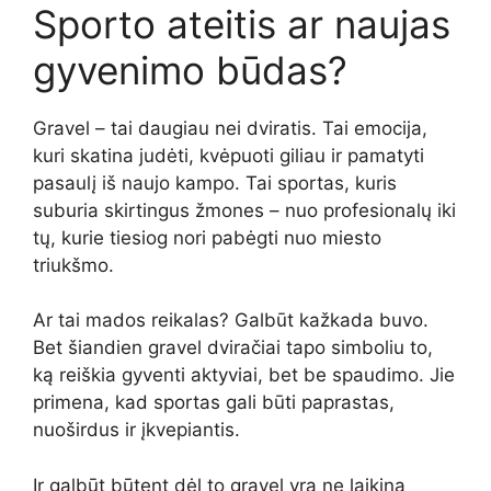
Sporto ateitis ar naujas
gyvenimo būdas?
Gravel – tai daugiau nei dviratis. Tai emocija,
kuri skatina judėti, kvėpuoti giliau ir pamatyti
pasaulį iš naujo kampo. Tai sportas, kuris
suburia skirtingus žmones – nuo profesionalų iki
tų, kurie tiesiog nori pabėgti nuo miesto
triukšmo.
Ar tai mados reikalas? Galbūt kažkada buvo.
Bet šiandien gravel dviračiai tapo simboliu to,
ką reiškia gyventi aktyviai, bet be spaudimo. Jie
primena, kad sportas gali būti paprastas,
nuoširdus ir įkvepiantis.
Ir galbūt būtent dėl to gravel yra ne laikina