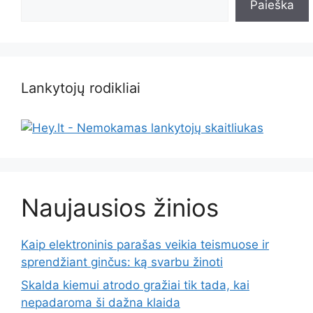
Paieška
Lankytojų rodikliai
Naujausios žinios
Kaip elektroninis parašas veikia teismuose ir
sprendžiant ginčus: ką svarbu žinoti
Skalda kiemui atrodo gražiai tik tada, kai
nepadaroma ši dažna klaida