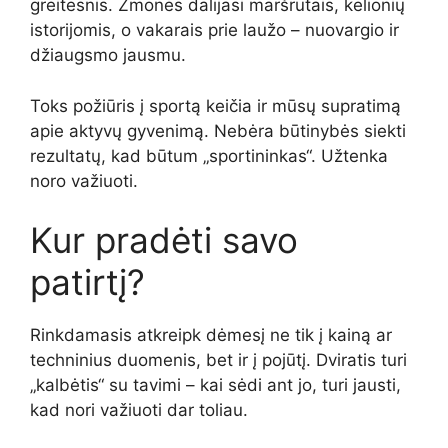
greitesnis. Žmonės dalijasi maršrutais, kelionių
istorijomis, o vakarais prie laužo – nuovargio ir
džiaugsmo jausmu.
Toks požiūris į sportą keičia ir mūsų supratimą
apie aktyvų gyvenimą. Nebėra būtinybės siekti
rezultatų, kad būtum „sportininkas“. Užtenka
noro važiuoti.
Kur pradėti savo
patirtį?
Rinkdamasis atkreipk dėmesį ne tik į kainą ar
techninius duomenis, bet ir į pojūtį. Dviratis turi
„kalbėtis“ su tavimi – kai sėdi ant jo, turi jausti,
kad nori važiuoti dar toliau.