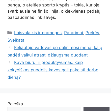
banga, o ateities sporto kryptis – tokia, kurioje
svarbiausia ne finišo linija, o kiekvienas pedalų
paspaudimas link savęs.
Kategorijos
Laisvalaikis ir pramogos
,
Patarimai
,
Prekės
,
Sveikata
Keliautojo vadovas po dalinimosi meną: kaip
padėti vaikui atrasti džiaugsmą duodant
Kava biurui ir produktyvumas: kaip
kokybiškas puodelis kavos gali pakeisti darbo
dieną?
Paieška