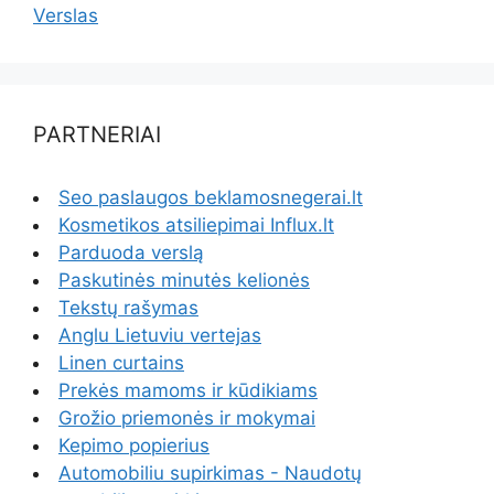
Verslas
PARTNERIAI
Seo paslaugos beklamosnegerai.lt
Kosmetikos atsiliepimai Influx.lt
Parduoda verslą
Paskutinės minutės kelionės
Tekstų rašymas
Anglu Lietuviu vertejas
Linen curtains
Prekės mamoms ir kūdikiams
Grožio priemonės ir mokymai
Kepimo popierius
Automobiliu supirkimas - Naudotų