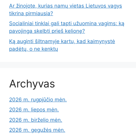
Ar žinojote, kurias namų vietas Lietuvos vagys
tikrina pirmiausia?
Socialiniai tinklai gali tapti užuomina vagims: ką
pavojinga skelbti prieš kelionę?
Ką auginti šiltnamyje kartu, kad kaimynystė
padėtų, o ne kenktų
Archyvas
2026 m. rugpjūčio mėn.
2026 m. liepos mėn.
2026 m. birželio mėn.
2026 m. gegužės mėn.