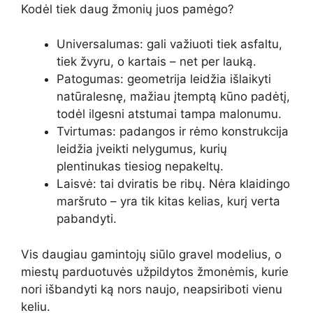
Kodėl tiek daug žmonių juos pamėgo?
Universalumas: gali važiuoti tiek asfaltu,
tiek žvyru, o kartais – net per lauką.
Patogumas: geometrija leidžia išlaikyti
natūralesnę, mažiau įtemptą kūno padėtį,
todėl ilgesni atstumai tampa malonumu.
Tvirtumas: padangos ir rėmo konstrukcija
leidžia įveikti nelygumus, kurių
plentinukas tiesiog nepakeltų.
Laisvė: tai dviratis be ribų. Nėra klaidingo
maršruto – yra tik kitas kelias, kurį verta
pabandyti.
Vis daugiau gamintojų siūlo gravel modelius, o
miestų parduotuvės užpildytos žmonėmis, kurie
nori išbandyti ką nors naujo, neapsiriboti vienu
keliu.