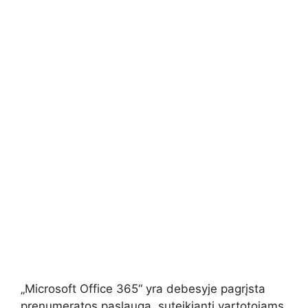
„Microsoft Office 365“ yra debesyje pagrįsta
prenumeratos paslauga, suteikianti vartotojams