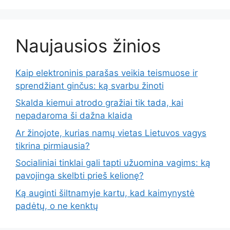
Naujausios žinios
Kaip elektroninis parašas veikia teismuose ir
sprendžiant ginčus: ką svarbu žinoti
Skalda kiemui atrodo gražiai tik tada, kai
nepadaroma ši dažna klaida
Ar žinojote, kurias namų vietas Lietuvos vagys
tikrina pirmiausia?
Socialiniai tinklai gali tapti užuomina vagims: ką
pavojinga skelbti prieš kelionę?
Ką auginti šiltnamyje kartu, kad kaimynystė
padėtų, o ne kenktų