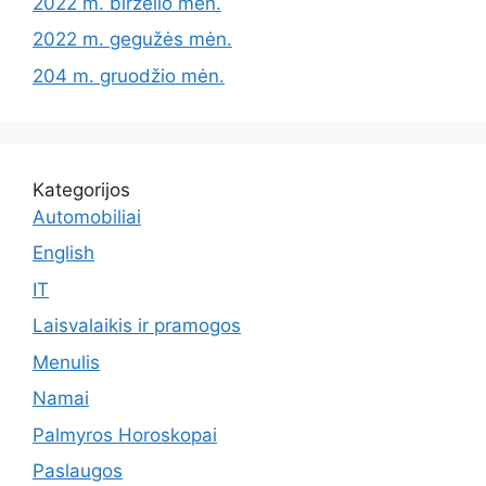
2022 m. birželio mėn.
2022 m. gegužės mėn.
204 m. gruodžio mėn.
Kategorijos
Automobiliai
English
IT
Laisvalaikis ir pramogos
Menulis
Namai
Palmyros Horoskopai
Paslaugos