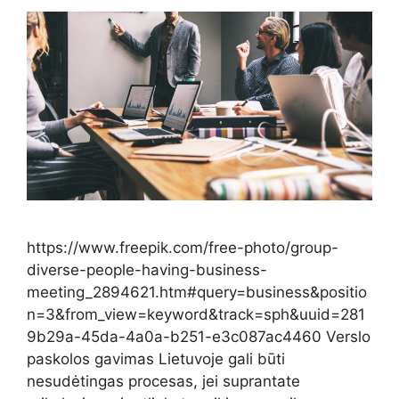
https://www.freepik.com/free-photo/group-
diverse-people-having-business-
meeting_2894621.htm#query=business&positio
n=3&from_view=keyword&track=sph&uuid=281
9b29a-45da-4a0a-b251-e3c087ac4460 Verslo
paskolos gavimas Lietuvoje gali būti
nesudėtingas procesas, jei suprantate