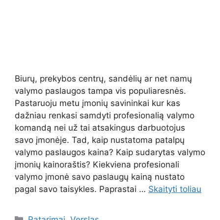
Biurų, prekybos centrų, sandėlių ar net namų
valymo paslaugos tampa vis populiaresnės.
Pastaruoju metu įmonių savininkai kur kas
dažniau renkasi samdyti profesionalią valymo
komandą nei už tai atsakingus darbuotojus
savo įmonėje. Tad, kaip nustatoma patalpų
valymo paslaugos kaina? Kaip sudarytas valymo
įmonių kainoraštis? Kiekviena profesionali
valymo įmonė savo paslaugų kainą nustato
pagal savo taisykles. Paprastai …
Skaityti toliau
Kategorijos
Patarimai
,
Verslas