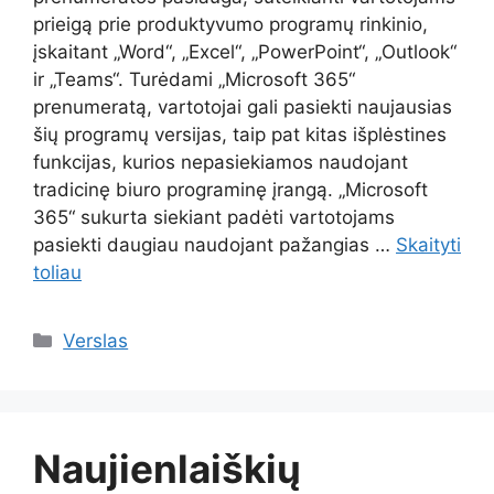
prieigą prie produktyvumo programų rinkinio,
įskaitant „Word“, „Excel“, „PowerPoint“, „Outlook“
ir „Teams“. Turėdami „Microsoft 365“
prenumeratą, vartotojai gali pasiekti naujausias
šių programų versijas, taip pat kitas išplėstines
funkcijas, kurios nepasiekiamos naudojant
tradicinę biuro programinę įrangą. „Microsoft
365“ sukurta siekiant padėti vartotojams
pasiekti daugiau naudojant pažangias …
Skaityti
toliau
Kategorijos
Verslas
Naujienlaiškių