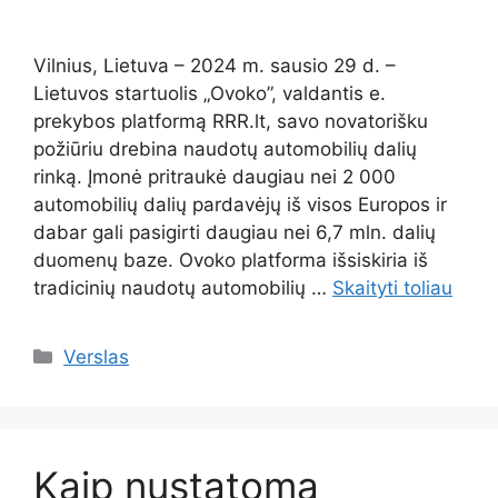
Vilnius, Lietuva – 2024 m. sausio 29 d. –
Lietuvos startuolis „Ovoko”, valdantis e.
prekybos platformą RRR.lt, savo novatorišku
požiūriu drebina naudotų automobilių dalių
rinką. Įmonė pritraukė daugiau nei 2 000
automobilių dalių pardavėjų iš visos Europos ir
dabar gali pasigirti daugiau nei 6,7 mln. dalių
duomenų baze. Ovoko platforma išsiskiria iš
tradicinių naudotų automobilių …
Skaityti toliau
Kategorijos
Verslas
Kaip nustatoma