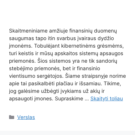
Skaitmeniniame amžiuje finansinių duomenų
saugumas tapo itin svarbus įvairaus dydžio
įmonėms. Tobulėjant kibernetinėms grėsmėms,
turi keistis ir mūsų apskaitos sistemų apsaugos
priemonės. Šios sistemos yra ne tik sandorių
stebėjimo priemonės, bet ir finansinio
vientisumo sergėtojos. Šiame straipsnyje norime
apie tai pasikalbėti plačiau ir išsamiau. Tikime,
jog galėsime užbėgti įvykiams už akių ir
apsaugoti įmones. Supraskime …
Skaityti toliau
Kategorijos
Verslas