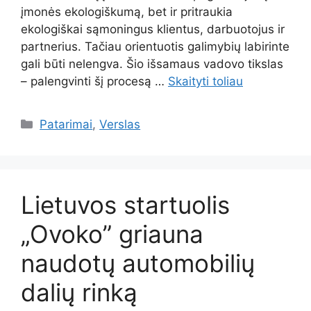
įmonės ekologiškumą, bet ir pritraukia
ekologiškai sąmoningus klientus, darbuotojus ir
partnerius. Tačiau orientuotis galimybių labirinte
gali būti nelengva. Šio išsamaus vadovo tikslas
– palengvinti šį procesą …
Skaityti toliau
Kategorijos
Patarimai
,
Verslas
Lietuvos startuolis
„Ovoko” griauna
naudotų automobilių
dalių rinką