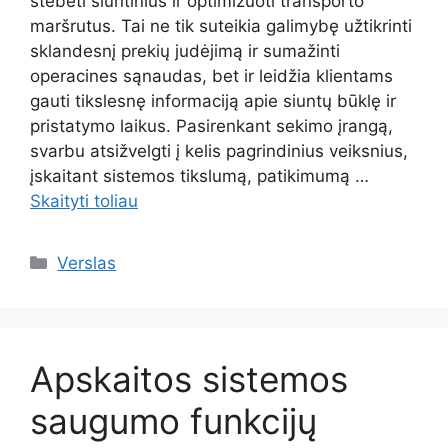
stebėti siuntinius ir optimizuoti transporto
maršrutus. Tai ne tik suteikia galimybę užtikrinti
sklandesnį prekių judėjimą ir sumažinti
operacines sąnaudas, bet ir leidžia klientams
gauti tikslesnę informaciją apie siuntų būklę ir
pristatymo laikus. Pasirenkant sekimo įrangą,
svarbu atsižvelgti į kelis pagrindinius veiksnius,
įskaitant sistemos tikslumą, patikimumą …
Skaityti toliau
Kategorijos
Verslas
Apskaitos sistemos
saugumo funkcijų