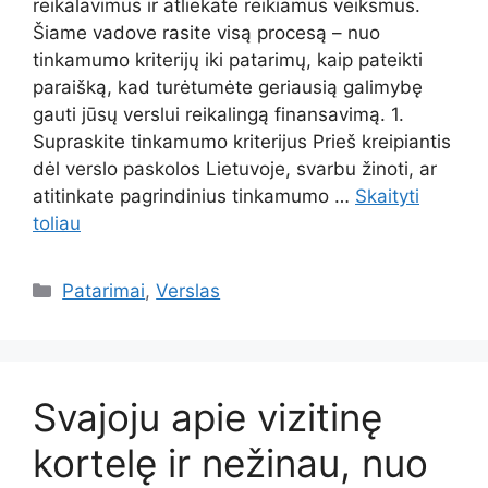
reikalavimus ir atliekate reikiamus veiksmus.
Šiame vadove rasite visą procesą – nuo
tinkamumo kriterijų iki patarimų, kaip pateikti
paraišką, kad turėtumėte geriausią galimybę
gauti jūsų verslui reikalingą finansavimą. 1.
Supraskite tinkamumo kriterijus Prieš kreipiantis
dėl verslo paskolos Lietuvoje, svarbu žinoti, ar
atitinkate pagrindinius tinkamumo …
Skaityti
toliau
Kategorijos
Patarimai
,
Verslas
Svajoju apie vizitinę
kortelę ir nežinau, nuo