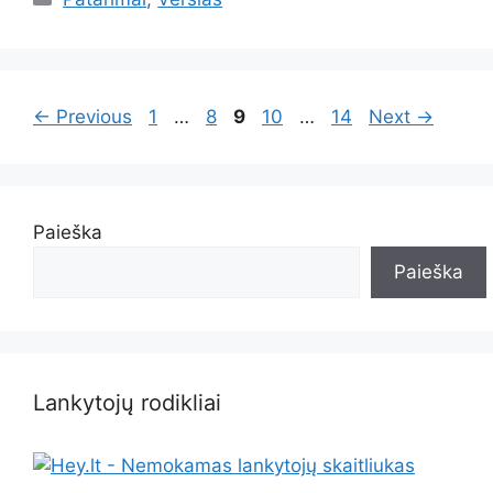
Page
Page
Page
Page
Page
←
Previous
1
…
8
9
10
…
14
Next
→
Paieška
Paieška
Lankytojų rodikliai