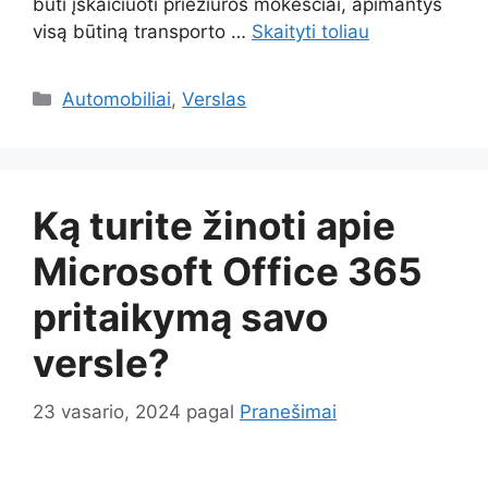
būti įskaičiuoti priežiūros mokesčiai, apimantys
visą būtiną transporto …
Skaityti toliau
Kategorijos
Automobiliai
,
Verslas
Ką turite žinoti apie
Microsoft Office 365
pritaikymą savo
versle?
23 vasario, 2024
pagal
Pranešimai