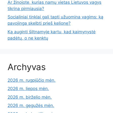
Ar žinojote, kurias namų vietas Lietuvos vagys
tikrina pirmiausia?
Socialiniai tinklai gali tapti užuomina vagims: ką
pavojinga skelbti prieš kelionę?
Ką auginti šiltnamyje kartu, kad kaimynystė
padėtų, o ne kenktų
Archyvas
2026 m. rugpjūčio mėn.
2026 m. liepos mėn.
2026 m. birželio mėn.
2026 m. gegužės mėn.