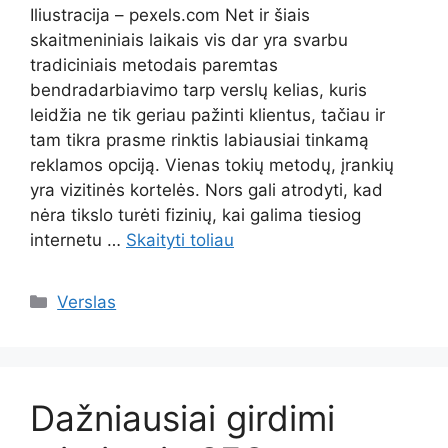
Iliustracija – pexels.com Net ir šiais
skaitmeniniais laikais vis dar yra svarbu
tradiciniais metodais paremtas
bendradarbiavimo tarp verslų kelias, kuris
leidžia ne tik geriau pažinti klientus, tačiau ir
tam tikra prasme rinktis labiausiai tinkamą
reklamos opciją. Vienas tokių metodų, įrankių
yra vizitinės kortelės. Nors gali atrodyti, kad
nėra tikslo turėti fizinių, kai galima tiesiog
internetu …
Skaityti toliau
Kategorijos
Verslas
Dažniausiai girdimi