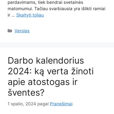
pardavimams, tiek bendrai svetainės
matomumui. Tačiau svarbiausia yra išlikti ramiai
ir …
Skaityti toliau
Kategorijos
Verslas
Darbo kalendorius
2024: ką verta žinoti
apie atostogas ir
šventes?
1 spalio, 2024
pagal
Pranešimai