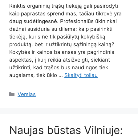
Rinktis organinių trąšų tiekėją gali pasirodyti
kaip paprastas sprendimas, tačiau tikrovė yra
daug sudėtingesnė. Profesionalūs ūkininkai
dažnai susiduria su dilema: kaip pasirinkti
tiekėją, kuris ne tik pasiūlytų kokybišką
produktą, bet ir užtikrintų sąžiningą kainą?
Kokybės ir kainos balansas yra pagrindinis
aspektas, į kurį reikia atsižvelgti, siekiant
užtikrinti, kad trąšos bus naudingos tiek
augalams, tiek ūkio …
Skaityti toliau
Kategorijos
Verslas
Naujas būstas Vilniuje: