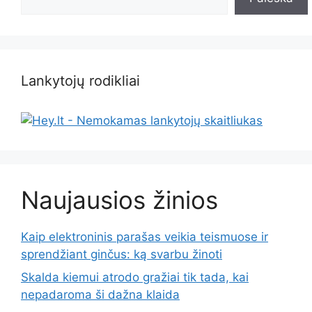
Lankytojų rodikliai
Naujausios žinios
Kaip elektroninis parašas veikia teismuose ir
sprendžiant ginčus: ką svarbu žinoti
Skalda kiemui atrodo gražiai tik tada, kai
nepadaroma ši dažna klaida