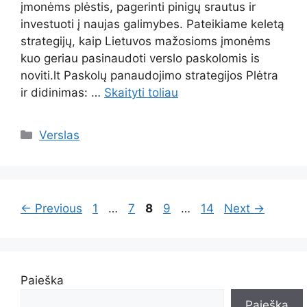
įmonėms plėstis, pagerinti pinigų srautus ir
investuoti į naujas galimybes. Pateikiame keletą
strategijų, kaip Lietuvos mažosioms įmonėms
kuo geriau pasinaudoti verslo paskolomis is
noviti.lt Paskolų panaudojimo strategijos Plėtra
ir didinimas: …
Skaityti toliau
Kategorijos
Verslas
Page
Page
Page
Page
Page
←
Previous
1
…
7
8
9
…
14
Next
→
Paieška
Paieška