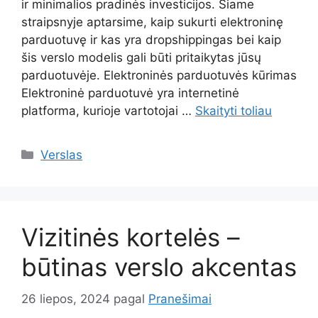
ir minimalios pradinės investicijos. Šiame
straipsnyje aptarsime, kaip sukurti elektroninę
parduotuvę ir kas yra dropshippingas bei kaip
šis verslo modelis gali būti pritaikytas jūsų
parduotuvėje. Elektroninės parduotuvės kūrimas
Elektroninė parduotuvė yra internetinė
platforma, kurioje vartotojai …
Skaityti toliau
Kategorijos
Verslas
Vizitinės kortelės –
būtinas verslo akcentas
26 liepos, 2024
pagal
Pranešimai