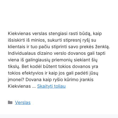
Kiekvienas verslas stengiasi rasti būdą, kaip
išsiskirti iš minios, sukurti stipresnį ryšį su
klientais ir tuo pačiu stiprinti savo prekės ženklą.
Individualaus dizaino verslo dovanos gali tapti
viena iš galingiausių priemonių siekiant šių
tikslų. Bet kodėl būtent tokios dovanos yra
tokios efektyvios ir kaip jos gali padėti jūsų
įmonei? Dovana kaip ryšio kūrimo įrankis
Kiekvienas …
Skaityti toliau
Kategorijos
Verslas