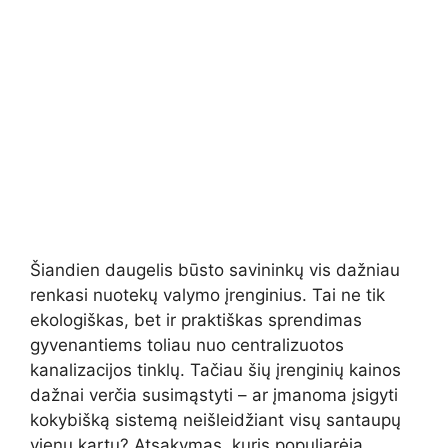
Šiandien daugelis būsto savininkų vis dažniau
renkasi nuotekų valymo įrenginius. Tai ne tik
ekologiškas, bet ir praktiškas sprendimas
gyvenantiems toliau nuo centralizuotos
kanalizacijos tinklų. Tačiau šių įrenginių kainos
dažnai verčia susimąstyti – ar įmanoma įsigyti
kokybišką sistemą neišleidžiant visų santaupų
vienu kartu? Atsakymas, kuris populiarėja