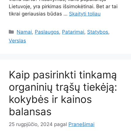
Lietuvoje, yra pirkimas išsimokėtinai. Bet ar tai
tikrai geriausias būdas …
Skaityti toliau
Kategorijos
Namai
,
Paslaugos
,
Patarimai
,
Statybos
,
Verslas
Kaip pasirinkti tinkamą
organinių trąšų tiekėją:
kokybės ir kainos
balansas
25 rugpjūčio, 2024
pagal
Pranešimai