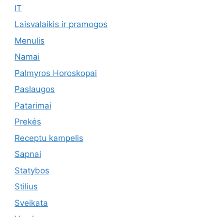
IT
Laisvalaikis ir pramogos
Menulis
Namai
Palmyros Horoskopai
Paslaugos
Patarimai
Prekės
Receptu kampelis
Sapnai
Statybos
Stilius
Sveikata