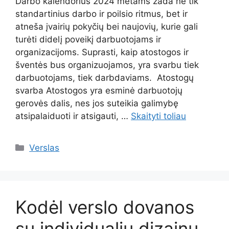
Darbo kalendorius 2024 metams žada ne tik
standartinius darbo ir poilsio ritmus, bet ir
atneša įvairių pokyčių bei naujovių, kurie gali
turėti didelį poveikį darbuotojams ir
organizacijoms. Suprasti, kaip atostogos ir
šventės bus organizuojamos, yra svarbu tiek
darbuotojams, tiek darbdaviams. Atostogų
svarba Atostogos yra esminė darbuotojų
gerovės dalis, nes jos suteikia galimybę
atsipalaiduoti ir atsigauti, …
Skaityti toliau
Kategorijos
Verslas
Kodėl verslo dovanos
su individualiu dizainu