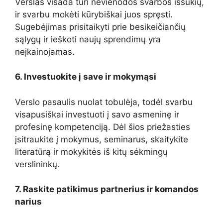
Verslas visada turi nevienodos svarbos iššūkių,
ir svarbu mokėti kūrybiškai juos spręsti.
Sugebėjimas prisitaikyti prie besikeičiančių
sąlygų ir ieškoti naujų sprendimų yra
neįkainojamas.
6. Investuokite į save ir mokymąsi
Verslo pasaulis nuolat tobulėja, todėl svarbu
visapusiškai investuoti į savo asmeninę ir
profesinę kompetenciją. Dėl šios priežasties
įsitraukite į mokymus, seminarus, skaitykite
literatūrą ir mokykitės iš kitų sėkmingų
verslininkų.
7. Raskite patikimus partnerius ir komandos
narius