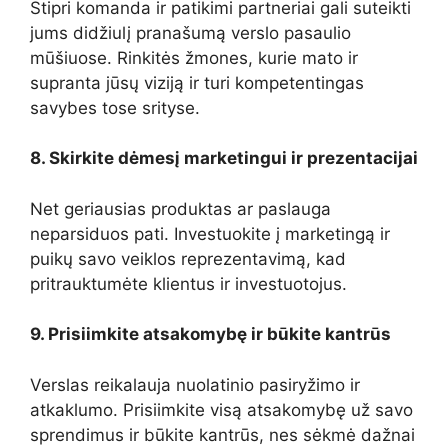
Stipri komanda ir patikimi partneriai gali suteikti
jums didžiulį pranašumą verslo pasaulio
mūšiuose. Rinkitės žmones, kurie mato ir
supranta jūsų viziją ir turi kompetentingas
savybes tose srityse.
8. Skirkite dėmesį marketingui ir prezentacijai
Net geriausias produktas ar paslauga
neparsiduos pati. Investuokite į marketingą ir
puikų savo veiklos reprezentavimą, kad
pritrauktumėte klientus ir investuotojus.
9. Prisiimkite atsakomybę ir būkite kantrūs
Verslas reikalauja nuolatinio pasiryžimo ir
atkaklumo. Prisiimkite visą atsakomybę už savo
sprendimus ir būkite kantrūs, nes sėkmė dažnai