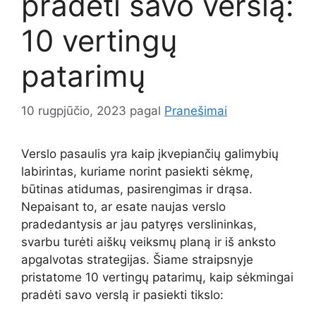
pradėti savo verslą:
10 vertingų
patarimų
10 rugpjūčio, 2023
pagal
Pranešimai
Verslo pasaulis yra kaip įkvepiančių galimybių
labirintas, kuriame norint pasiekti sėkmę,
būtinas atidumas, pasirengimas ir drąsa.
Nepaisant to, ar esate naujas verslo
pradedantysis ar jau patyręs verslininkas,
svarbu turėti aiškų veiksmų planą ir iš anksto
apgalvotas strategijas. Šiame straipsnyje
pristatome 10 vertingų patarimų, kaip sėkmingai
pradėti savo verslą ir pasiekti tikslo: