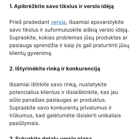
1. Apibrėžkite savo tikslus ir verslo idėją
Prieš pradedant
verslą
, išsamiai apsvarstykite
savo tikslus ir suformuluokite aiškią verslo idėją.
Supraskite, kokias problemas jūsų produktas ar
paslauga sprendžia ir kaip jis gali praturtinti jūsų
klientų gyvenimą.
2. Ištyrinėkite rinką ir konkurenciją
Išsamiai ištirkite savo rinką, nustatykite
potencialius klientus ir išsiaiškinkite, kas jau
siūlo panašias paslaugas ar produktus.
Supraskite savo konkurentų privalumus ir
trūkumus, kad galėtumėte išsiskirti unikaliais
pasiūlymais.
3. Sukurkite detalų verslo planą