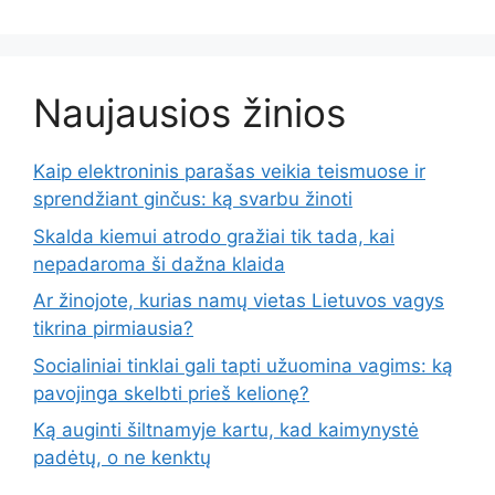
Naujausios žinios
Kaip elektroninis parašas veikia teismuose ir
sprendžiant ginčus: ką svarbu žinoti
Skalda kiemui atrodo gražiai tik tada, kai
nepadaroma ši dažna klaida
Ar žinojote, kurias namų vietas Lietuvos vagys
tikrina pirmiausia?
Socialiniai tinklai gali tapti užuomina vagims: ką
pavojinga skelbti prieš kelionę?
Ką auginti šiltnamyje kartu, kad kaimynystė
padėtų, o ne kenktų