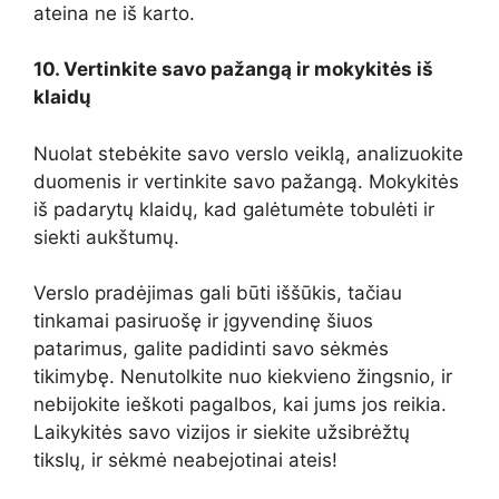
ateina ne iš karto.
10. Vertinkite savo pažangą ir mokykitės iš
klaidų
Nuolat stebėkite savo verslo veiklą, analizuokite
duomenis ir vertinkite savo pažangą. Mokykitės
iš padarytų klaidų, kad galėtumėte tobulėti ir
siekti aukštumų.
Verslo pradėjimas gali būti iššūkis, tačiau
tinkamai pasiruošę ir įgyvendinę šiuos
patarimus, galite padidinti savo sėkmės
tikimybę. Nenutolkite nuo kiekvieno žingsnio, ir
nebijokite ieškoti pagalbos, kai jums jos reikia.
Laikykitės savo vizijos ir siekite užsibrėžtų
tikslų, ir sėkmė neabejotinai ateis!