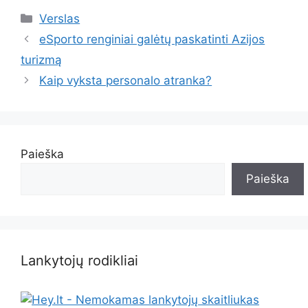
Kategorijos
Verslas
eSporto renginiai galėtų paskatinti Azijos
turizmą
Kaip vyksta personalo atranka?
Paieška
Paieška
Lankytojų rodikliai