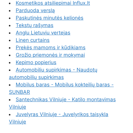
Kosmetikos atsiliepimai Influx.lt
Parduoda verslą
Paskutinės minutės kelionės
Tekstų rašymas
Anglu Lietuviu vertejas
Linen curtains
Prekės mamoms ir kūdikiams
Grožio priemonės ir mokymai
Kepimo popierius
Automobiliu supirkimas - Naudotų
automobilių supirkimas
Mobilus baras - Mobilus kokteilių baras -
SUNBAR
Santechnikas Vilniuje - Katilo montavimas
Vilniuje
Juvelyras Vilniuje - Juvelyrikos taisykla
Vilniuje