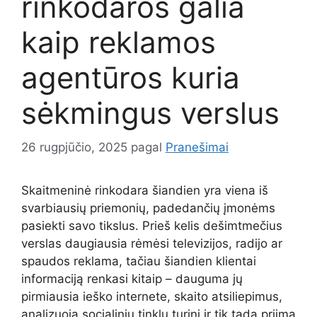
rinkodaros galia
kaip reklamos
agentūros kuria
sėkmingus verslus
26 rugpjūčio, 2025
pagal
Pranešimai
Skaitmeninė rinkodara šiandien yra viena iš
svarbiausių priemonių, padedančių įmonėms
pasiekti savo tikslus. Prieš kelis dešimtmečius
verslas daugiausia rėmėsi televizijos, radijo ar
spaudos reklama, tačiau šiandien klientai
informaciją renkasi kitaip – dauguma jų
pirmiausia ieško internete, skaito atsiliepimus,
analizuoja socialinių tinklų turinį ir tik tada priima