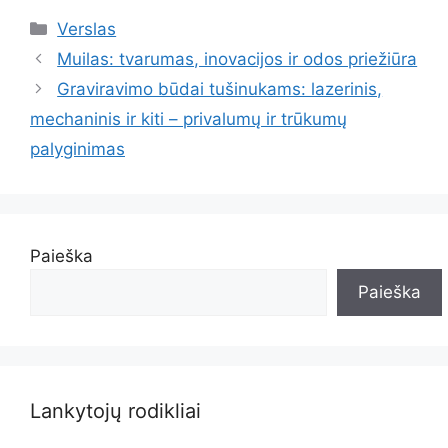
Kategorijos
Verslas
Muilas: tvarumas, inovacijos ir odos priežiūra
Graviravimo būdai tušinukams: lazerinis,
mechaninis ir kiti – privalumų ir trūkumų
palyginimas
Paieška
Paieška
Lankytojų rodikliai