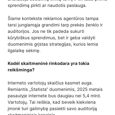
sprendimą pirkti ar naudotis paslauga.
Šiame kontekste reklamos agentūros tampa
tarsi jungiamąja grandimi tarp prekės ženklo ir
auditorijos. Jos ne tik padeda sukurti
kūrybiškus sprendimus, bet ir geba valdyti
duomenimis grįstas strategijas, kurios lemia
ilgalaikę sėkmę.
Kodėl skaitmeninė rinkodara yra tokia
reikšminga?
Interneto vartotojų skaičius kasmet auga.
Remiantis „Statista“ duomenimis, 2025 metais
pasaulyje internete bus daugiau nei 5,4 mlrd.
Vartotojų. Tai reiškia, kad beveik kiekviena
įmonė turi galimybę pasiekti savo auditoriją
skaitmeniniais kanalais.