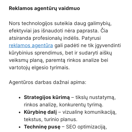
Reklamos agentūrų vaidmuo
Nors technologijos suteikia daug galimybių,
efektyviai jas išnaudoti nėra paprasta. Čia
atsiranda profesionalų indėlis. Patyrusi
reklamos agentūra
gali padėti ne tik įgyvendinti
kūrybinius sprendimus, bet ir sudaryti aiškų
veiksmų planą, paremtą rinkos analize bei
vartotojų elgesio tyrimais.
Agentūros darbas dažnai apima:
Strategijos kūrimą
– tikslų nustatymą,
rinkos analizę, konkurentų tyrimą.
Kūrybinę dalį
– vizualinę komunikaciją,
tekstus, turinio planus.
Techninę pusę
– SEO optimizaciją,