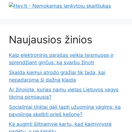
Naujausios žinios
Kaip elektroninis parašas veikia teismuose ir
sprendžiant ginčus: ką svarbu žinoti
Skalda kiemui atrodo gražiai tik tada, kai
nepadaroma ši dažna klaida
Ar žinojote, kurias namų vietas Lietuvos vagys
tikrina pirmiausia?
Socialiniai tinklai gali tapti užuomina vagims: ką
pavojinga skelbti prieš kelionę?
Ką auginti šiltnamyje kartu, kad kaimynystė
padėtų, o ne kenktų