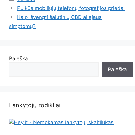
Puikūs mobiliųjų telefonų fotografijos priedai
Kaip išvengti šalutinių CBD aliejaus
simptomų?
Paieška
Paieška
Lankytojų rodikliai