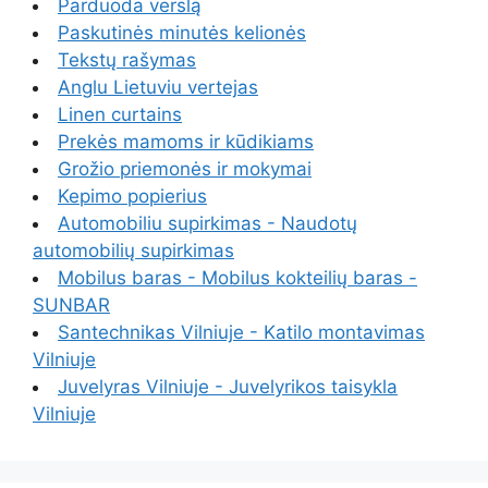
Parduoda verslą
Paskutinės minutės kelionės
Tekstų rašymas
Anglu Lietuviu vertejas
Linen curtains
Prekės mamoms ir kūdikiams
Grožio priemonės ir mokymai
Kepimo popierius
Automobiliu supirkimas - Naudotų
automobilių supirkimas
Mobilus baras - Mobilus kokteilių baras -
SUNBAR
Santechnikas Vilniuje - Katilo montavimas
Vilniuje
Juvelyras Vilniuje - Juvelyrikos taisykla
Vilniuje