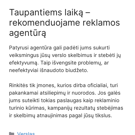
Taupantiems laiką –
rekomenduojame reklamos
agentūrą
Patyrusi agentūra gali padėti jums sukurti
veiksmingus jūsų verslo skelbimus ir stebėti jų
efektyvumą. Taip išvengsite problemų, ar
neefektyviai išnaudoto biudžeto.
Rinkitės tik įmones, kurios dirba oficialiai, turi
pakankamai atsiliepimų ir nuorodos. Jos galės
jums suteikti tokias paslaugas kaip reklaminio
turinio kūrimas, kampanijų rezultatų stebėjimas
ir skelbimų atnaujinimas pagal jūsų tikslus.
Kategorijos
Verslas