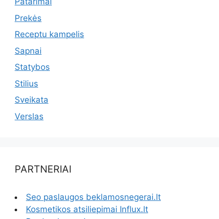
Patarimai
Prekės
Receptu kampelis
Sapnai
Statybos
Stilius
Sveikata
Verslas
PARTNERIAI
Seo paslaugos beklamosnegerai.lt
Kosmetikos atsiliepimai Influx.lt