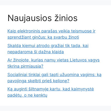
Naujausios žinios
Kaip elektroninis parašas veikia teismuose ir
sprendžiant ginčus: ką svarbu žinoti
Skalda kiemui atrodo gražiai tik tada, kai
nepadaroma ši dažna klaida
Ar žinojote, kurias namų vietas Lietuvos vagys
tikrina pirmiausia?
Socialiniai tinklai gali tapti užuomina vagims: ką
pavojinga skelbti prieš kelionę?
Ką auginti šiltnamyje kartu, kad kaimynystė
padėtų, o ne kenktų