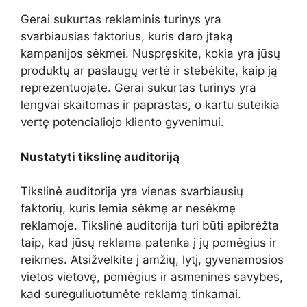
Gerai sukurtas reklaminis turinys yra
svarbiausias faktorius, kuris daro įtaką
kampanijos sėkmei. Nuspręskite, kokia yra jūsų
produktų ar paslaugų vertė ir stebėkite, kaip ją
reprezentuojate. Gerai sukurtas turinys yra
lengvai skaitomas ir paprastas, o kartu suteikia
vertę potencialiojo kliento gyvenimui.
Nustatyti tikslinę auditoriją
Tikslinė auditorija yra vienas svarbiausių
faktorių, kuris lemia sėkmę ar nesėkmę
reklamoje. Tikslinė auditorija turi būti apibrėžta
taip, kad jūsų reklama patenka į jų pomėgius ir
reikmes. Atsižvelkite į amžių, lytį, gyvenamosios
vietos vietovę, pomėgius ir asmenines savybes,
kad sureguliuotumėte reklamą tinkamai.