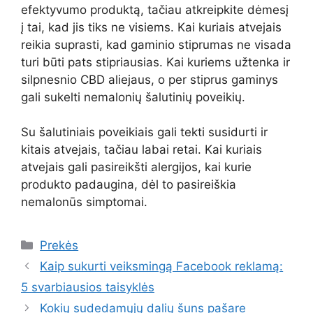
efektyvumo produktą, tačiau atkreipkite dėmesį
į tai, kad jis tiks ne visiems. Kai kuriais atvejais
reikia suprasti, kad gaminio stiprumas ne visada
turi būti pats stipriausias. Kai kuriems užtenka ir
silpnesnio CBD aliejaus, o per stiprus gaminys
gali sukelti nemalonių šalutinių poveikių.
Su šalutiniais poveikiais gali tekti susidurti ir
kitais atvejais, tačiau labai retai. Kai kuriais
atvejais gali pasireikšti alergijos, kai kurie
produkto padaugina, dėl to pasireiškia
nemalonūs simptomai.
Kategorijos
Prekės
Kaip sukurti veiksmingą Facebook reklamą:
5 svarbiausios taisyklės
Kokių sudedamųjų dalių šuns pašare