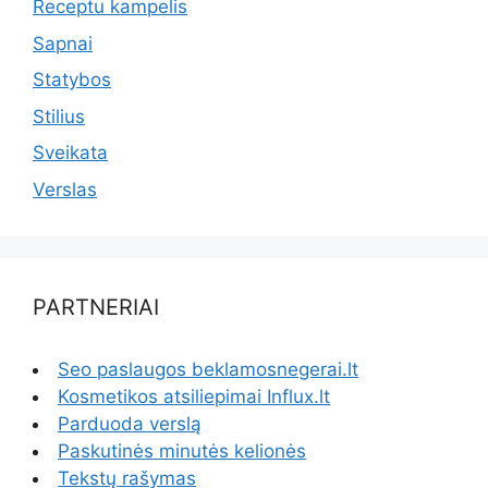
Receptu kampelis
Sapnai
Statybos
Stilius
Sveikata
Verslas
PARTNERIAI
Seo paslaugos beklamosnegerai.lt
Kosmetikos atsiliepimai Influx.lt
Parduoda verslą
Paskutinės minutės kelionės
Tekstų rašymas