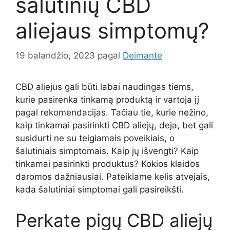
šalutinių CBD
aliejaus simptomų?
19 balandžio, 2023
pagal
Deimante
CBD aliejus gali būti labai naudingas tiems,
kurie pasirenka tinkamą produktą ir vartoja jį
pagal rekomendacijas. Tačiau tie, kurie nežino,
kaip tinkamai pasirinkti CBD aliejų, deja, bet gali
susidurti ne su teigiamais poveikiais, o
šalutiniais simptomais. Kaip jų išvengti? Kaip
tinkamai pasirinkti produktus? Kokios klaidos
daromos dažniausiai. Pateikiame kelis atvejais,
kada šalutiniai simptomai gali pasireikšti.
Perkate pigų CBD aliejų