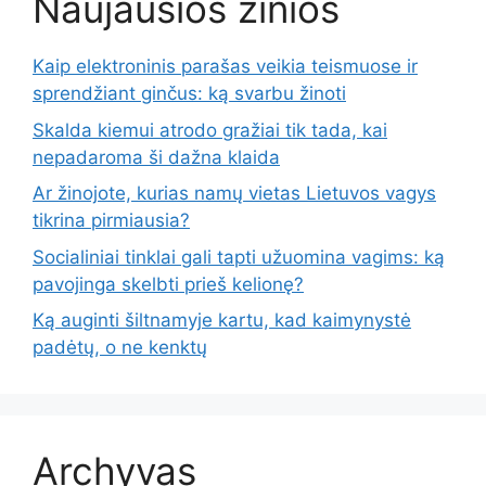
Naujausios žinios
Kaip elektroninis parašas veikia teismuose ir
sprendžiant ginčus: ką svarbu žinoti
Skalda kiemui atrodo gražiai tik tada, kai
nepadaroma ši dažna klaida
Ar žinojote, kurias namų vietas Lietuvos vagys
tikrina pirmiausia?
Socialiniai tinklai gali tapti užuomina vagims: ką
pavojinga skelbti prieš kelionę?
Ką auginti šiltnamyje kartu, kad kaimynystė
padėtų, o ne kenktų
Archyvas