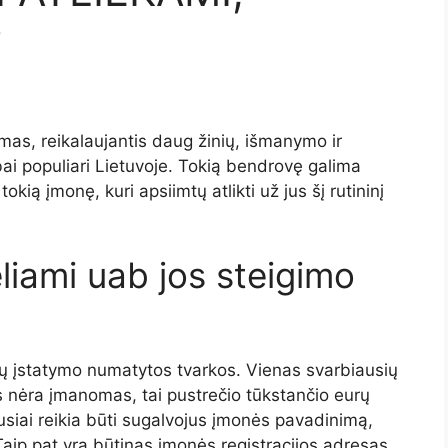
?
as, reikalaujantis daug žinių, išmanymo ir
abai populiari Lietuvoje. Tokią bendrovę galima
tokią įmonę, kuri apsiimtų atlikti už jus šį rutininį
eliami uab jos steigimo
ių įstatymo numatytos tvarkos. Vienas svarbiausių
s nėra įmanomas, tai pustrečio tūkstančio eurų
iausiai reikia būti sugalvojus įmonės pavadinimą,
Taip pat yra būtinas įmonės registracijos adresas