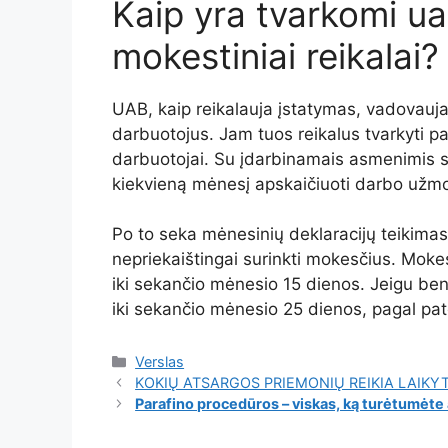
Kaip yra tvarkomi ua
mokestiniai reikalai?
UAB, kaip reikalauja įstatymas, vadovauja 
darbuotojus. Jam tuos reikalus tvarkyti p
darbuotojai. Su įdarbinamais asmenimis s
kiekvieną mėnesį apskaičiuoti darbo užmo
Po to seka mėnesinių deklaracijų teikimas 
nepriekaištingai surinkti mokesčius. Mok
iki sekančio mėnesio 15 dienos. Jeigu ben
iki sekančio mėnesio 25 dienos, pagal pate
Kategorijos
Verslas
KOKIŲ ATSARGOS PRIEMONIŲ REIKIA LAIKY
Parafino procedūros – viskas, ką turėtumėte a