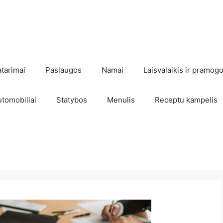
atarimai
Paslaugos
Namai
Laisvalaikis ir pramog
utomobiliai
Statybos
Menulis
Receptu kampelis