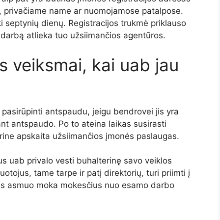
re, privačiame name ar nuomojamose patalpose.
iki septynių dienų. Registracijos trukmė priklauso
į darbą atlieka tuo užsiimančios agentūros.
s veiksmai, kai uab jau
ė pasirūpinti antspaudu, jeigu bendrovei jis yra
ant antspaudo. Po to ateina laikas susirasti
rine apskaita užsiimančios įmonės paslaugas.
us uab privalo vesti buhalterinę savo veiklos
ojus, tame tarpe ir patį direktorių, turi priimti į
idinis asmuo moka mokesčius nuo esamo darbo