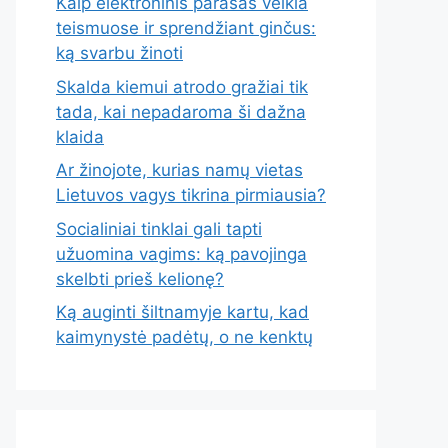
Kaip elektroninis parašas veikia
teismuose ir sprendžiant ginčus:
ką svarbu žinoti
Skalda kiemui atrodo gražiai tik
tada, kai nepadaroma ši dažna
klaida
Ar žinojote, kurias namų vietas
Lietuvos vagys tikrina pirmiausia?
Socialiniai tinklai gali tapti
užuomina vagims: ką pavojinga
skelbti prieš kelionę?
Ką auginti šiltnamyje kartu, kad
kaimynystė padėtų, o ne kenktų