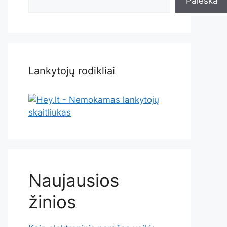
Paieška
Lankytojų rodikliai
Naujausios
žinios