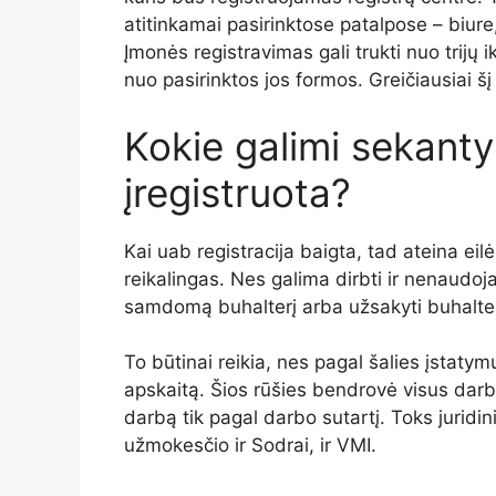
atitinkamai pasirinktose patalpose – biu
Įmonės registravimas gali trukti nuo trijų 
nuo pasirinktos jos formos. Greičiausiai š
Kokie galimi sekanty
įregistruota?
Kai uab registracija baigta, tad ateina eil
reikalingas. Nes galima dirbti ir nenaudoj
samdomą buhalterį arba užsakyti buhalte
To būtinai reikia, nes pagal šalies įstatym
apskaitą. Šios rūšies bendrovė visus darbuot
darbą tik pagal darbo sutartį. Toks jur
užmokesčio ir Sodrai, ir VMI.