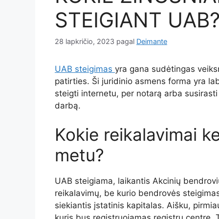
STEIGIANT UAB
28 lapkričio, 2023
pagal
Deimante
UAB steigimas
yra gana sudėtingas veiksm
patirties. Ši juridinio asmens forma yra l
steigti internetu, per notarą arba susirasti 
darbą.
Kokie reikalavimai k
metu?
UAB steigiama, laikantis Akcinių bendrov
reikalavimų, be kurio bendrovės steigima
siekiantis įstatinis kapitalas. Aišku, pirm
kuris bus registruojamas registrų centre. 