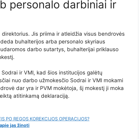
b personalo darbiniai ir
direktorius. Jis priima ir atleidžia visus bendrovės
adeda buhalterijos arba personalo skyriaus
udaromos darbo sutartys, buhalterijai priklauso
kestį.
Sodrai ir VMI, kad šios institucijos galėtų
esčiai nuo darbo užmokesčio Sodrai ir VMI mokami
drovė dar yra ir PVM mokėtoja, šį mokestį ji moka
iktą atitinkamą deklaraciją.
TIS PO REGOS KOREKCIJOS OPERACIJOS?
pie jas žinoti