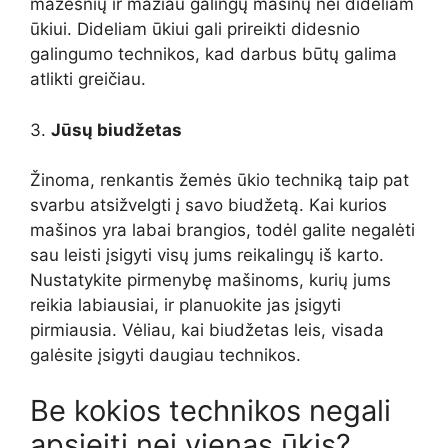
mažesnių ir mažiau galingų mašinų nei dideliam
ūkiui. Dideliam ūkiui gali prireikti didesnio
galingumo technikos, kad darbus būtų galima
atlikti greičiau.
3.
Jūsų biudžetas
Žinoma, renkantis žemės ūkio techniką taip pat
svarbu atsižvelgti į savo biudžetą. Kai kurios
mašinos yra labai brangios, todėl galite negalėti
sau leisti įsigyti visų jums reikalingų iš karto.
Nustatykite pirmenybę mašinoms, kurių jums
reikia labiausiai, ir planuokite jas įsigyti
pirmiausia. Vėliau, kai biudžetas leis, visada
galėsite įsigyti daugiau technikos.
Be kokios technikos negali
apsieiti nei vienas ūkis?