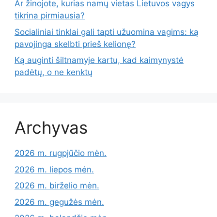
Ar žinojote, kurias namų vietas Lietuvos vagys
tikrina pirmiausia?
Socialiniai tinklai gali tapti užuomina vagims: ką
pavojinga skelbti prieš kelionę?
Ką auginti šiltnamyje kartu, kad kaimynystė
padėtų, o ne kenktų
Archyvas
2026 m. rugpjūčio mėn.
2026 m. liepos mėn.
2026 m. birželio mėn.
2026 m. gegužės mėn.