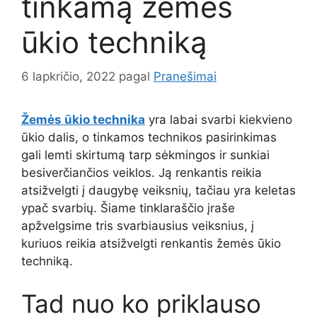
tinkamą žemės
ūkio techniką
6 lapkričio, 2022
pagal
Pranešimai
Žemės ūkio technika
yra labai svarbi kiekvieno
ūkio dalis, o tinkamos technikos pasirinkimas
gali lemti skirtumą tarp sėkmingos ir sunkiai
besiverčiančios veiklos. Ją renkantis reikia
atsižvelgti į daugybę veiksnių, tačiau yra keletas
ypač svarbių. Šiame tinklaraščio įraše
apžvelgsime tris svarbiausius veiksnius, į
kuriuos reikia atsižvelgti renkantis žemės ūkio
techniką.
Tad nuo ko priklauso