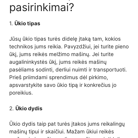
pasirinkimai?
1.
Ūkio tipas
Jūsų ūkio tipas turės didelę įtaką tam, kokios
technikos jums reikia. Pavyzdžiui, jei turite pieno
ūkį, jums reikės melžimo mašinų. Jei turite
augalininkystės ūkį, jums reikės mašinų
pasėliams sodinti, derliui nuimti ir transportuoti.
Prieš priimdami sprendimus dėl pirkimo,
apsvarstykite savo ūkio tipą ir konkrečius jo
poreikius.
2.
Ūkio dydis
Ūkio dydis taip pat turės įtakos jums reikalingų
mašinų tipui ir skaičiui. Mažam ūkiui reikės