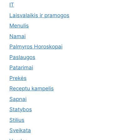
IT
Laisvalaikis ir pramogos
Menulis
Namai
Palmyros Horoskopai
Paslaugos
Patarimai
Prekės
Receptu kampelis
Sapnai
Statybos
Stilius
Sveikata