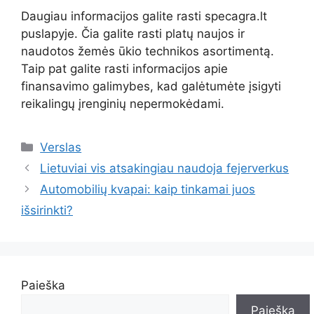
Daugiau informacijos galite rasti specagra.lt
puslapyje. Čia galite rasti platų naujos ir
naudotos žemės ūkio technikos asortimentą.
Taip pat galite rasti informacijos apie
finansavimo galimybes, kad galėtumėte įsigyti
reikalingų įrenginių nepermokėdami.
Kategorijos
Verslas
Lietuviai vis atsakingiau naudoja fejerverkus
Automobilių kvapai: kaip tinkamai juos
išsirinkti?
Paieška
Paieška