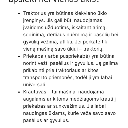
Traktorius yra būtinas kiekvieno ūkio
įrenginys. Jis gali būti naudojamas
įvairioms užduotims, įskaitant arimą,
sodinimą, derliaus nuėmimą ir pasėlių bei
gyvulių vežimą, atlikti. Jei perkate tik
vieną mašiną savo ūkiui – traktorių.
Priekaba ( arba puspriekabė) yra būtina
norint vežti pasėlius ir gyvulius. Ją galima
prikabinti prie traktoriaus ar kitos
transporto priemonės, todėl ji yra labai
universali.
Krautuvas – tai mašina, naudojama
augalams ar kitoms medžiagoms krauti į
priekabas ar sunkvežimius. Jis labai
naudingas ūkiams, kurie veža savo savo
pasėlius ar gyvulius.