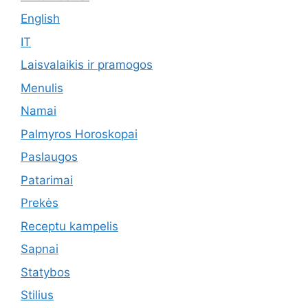
English
IT
Laisvalaikis ir pramogos
Menulis
Namai
Palmyros Horoskopai
Paslaugos
Patarimai
Prekės
Receptu kampelis
Sapnai
Statybos
Stilius