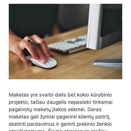
Maketas yra svarbi dalis bet kokio kūrybinio
projekto, tačiau daugelis nepastebi tinkamai
pagalvotų maketų įtakos sėkmei. Geras
maketas gali žymiai pagerinti klientų patirtį,
skatinti pardavimus ir gerinti prekinio ženklo