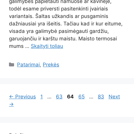
galimybės papietauti namuose ar kavinėje,
todėl esame priversti pasitenkinti įvairiais
variantais. Šaltas užkandis ar pusgaminis
dažniausiai yra išeitis. Tačiau kad ir kur eitume,
visada yra galimybė pasimėgauti gardžiu,
garuojančiu ir karštu maistu. Maisto termosai
mums …
Skaityti toliau
Kategorijos
Patarimai
,
Prekės
Page
Page
Page
Page
Page
←
Previous
1
…
63
64
65
…
83
Next
→