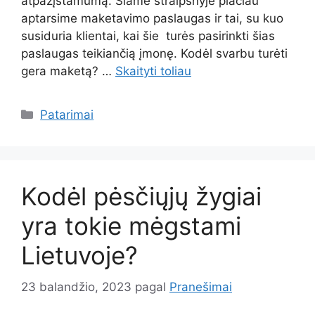
atpažįstamumą. Šiame straipsnyje plačiau
aptarsime maketavimo paslaugas ir tai, su kuo
susiduria klientai, kai šie turės pasirinkti šias
paslaugas teikiančią įmonę. Kodėl svarbu turėti
gera maketą? …
Skaityti toliau
Kategorijos
Patarimai
Kodėl pėsčiųjų žygiai
yra tokie mėgstami
Lietuvoje?
23 balandžio, 2023
pagal
Pranešimai