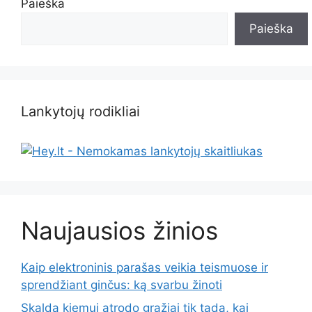
Paieška
Paieška
Lankytojų rodikliai
Naujausios žinios
Kaip elektroninis parašas veikia teismuose ir
sprendžiant ginčus: ką svarbu žinoti
Skalda kiemui atrodo gražiai tik tada, kai