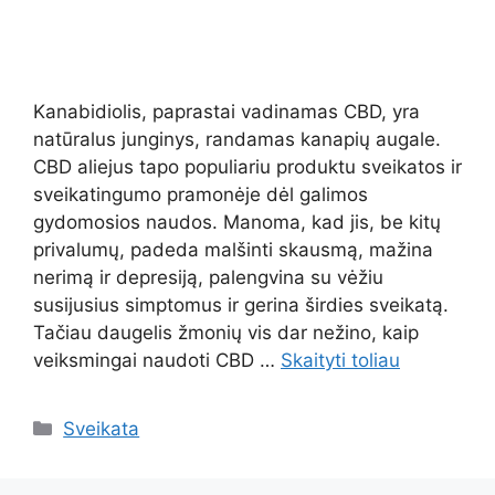
Kanabidiolis, paprastai vadinamas CBD, yra
natūralus junginys, randamas kanapių augale.
CBD aliejus tapo populiariu produktu sveikatos ir
sveikatingumo pramonėje dėl galimos
gydomosios naudos. Manoma, kad jis, be kitų
privalumų, padeda malšinti skausmą, mažina
nerimą ir depresiją, palengvina su vėžiu
susijusius simptomus ir gerina širdies sveikatą.
Tačiau daugelis žmonių vis dar nežino, kaip
veiksmingai naudoti CBD …
Skaityti toliau
Kategorijos
Sveikata