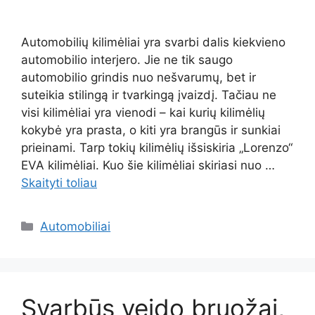
Automobilių kilimėliai yra svarbi dalis kiekvieno
automobilio interjero. Jie ne tik saugo
automobilio grindis nuo nešvarumų, bet ir
suteikia stilingą ir tvarkingą įvaizdį. Tačiau ne
visi kilimėliai yra vienodi – kai kurių kilimėlių
kokybė yra prasta, o kiti yra brangūs ir sunkiai
prieinami. Tarp tokių kilimėlių išsiskiria „Lorenzo“
EVA kilimėliai. Kuo šie kilimėliai skiriasi nuo …
Skaityti toliau
Kategorijos
Automobiliai
Svarbūs veido bruožai,