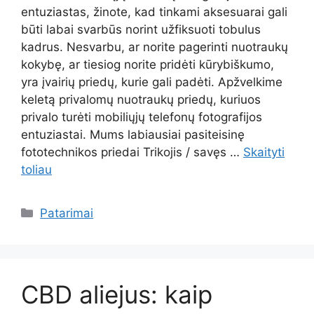
entuziastas, žinote, kad tinkami aksesuarai gali
būti labai svarbūs norint užfiksuoti tobulus
kadrus. Nesvarbu, ar norite pagerinti nuotraukų
kokybę, ar tiesiog norite pridėti kūrybiškumo,
yra įvairių priedų, kurie gali padėti. Apžvelkime
keletą privalomų nuotraukų priedų, kuriuos
privalo turėti mobiliųjų telefonų fotografijos
entuziastai. Mums labiausiai pasiteisinę
fototechnikos priedai Trikojis / savęs …
Skaityti
toliau
Kategorijos
Patarimai
CBD aliejus: kaip