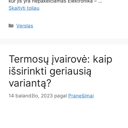
kur jis yra nepakeičiamas Elektronika – …
Skaityti toliau
Kategorijos
Verslas
Termosų įvairovė: kaip
išsirinkti geriausią
variantą?
14 balandžio, 2023
pagal
Pranešimai