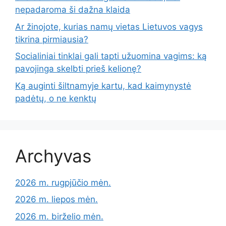
nepadaroma ši dažna klaida
Ar žinojote, kurias namų vietas Lietuvos vagys
tikrina pirmiausia?
Socialiniai tinklai gali tapti užuomina vagims: ką
pavojinga skelbti prieš kelionę?
Ką auginti šiltnamyje kartu, kad kaimynystė
padėtų, o ne kenktų
Archyvas
2026 m. rugpjūčio mėn.
2026 m. liepos mėn.
2026 m. birželio mėn.