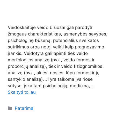
Veidoskaitoje veido bruožai gali parodyti
žmogaus charakteristikas, asmenybės savybes,
psichologinę būseną, potencialius sveikatos
sutrikimus arba netgi veikti kaip prognozavimo
įrankis. Veidotyra gali apimti tiek veido
morfologijos analizę (pvz., veido formos ir
proporcijų analizę), tiek ir veido fiziognomikos
analizę (pvz., akies, nosies, lūpų formos ir jų
santykio analizę). Ji yra taikoma įvairiose
srityse, įskaitant psichologiją, mediciną, …
Skaityti toliau
Kategorijos
Patarimai