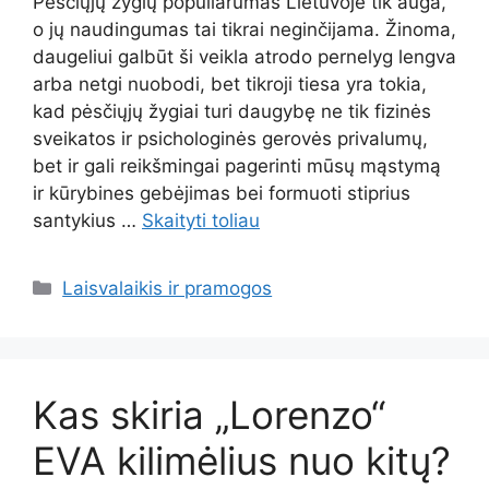
Pėsčiųjų žygių populiarumas Lietuvoje tik auga,
o jų naudingumas tai tikrai neginčijama. Žinoma,
daugeliui galbūt ši veikla atrodo pernelyg lengva
arba netgi nuobodi, bet tikroji tiesa yra tokia,
kad pėsčiųjų žygiai turi daugybę ne tik fizinės
sveikatos ir psichologinės gerovės privalumų,
bet ir gali reikšmingai pagerinti mūsų mąstymą
ir kūrybines gebėjimas bei formuoti stiprius
santykius …
Skaityti toliau
Kategorijos
Laisvalaikis ir pramogos
Kas skiria „Lorenzo“
EVA kilimėlius nuo kitų?