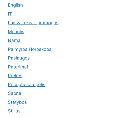
English
IT
Laisvalaikis ir pramogos
Menulis
Namai
Palmyros Horoskopai
Paslaugos
Patarimai
Prekės
Receptu kampelis
Sapnai
Statybos
Stilius