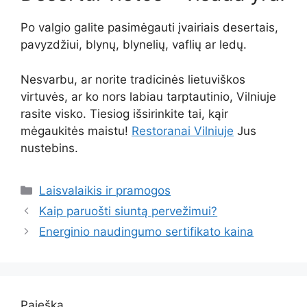
Po valgio galite pasimėgauti įvairiais desertais,
pavyzdžiui, blynų, blynelių, vaflių ar ledų.
Nesvarbu, ar norite tradicinės lietuviškos
virtuvės, ar ko nors labiau tarptautinio, Vilniuje
rasite visko. Tiesiog išsirinkite tai, kąir
mėgaukitės maistu!
Restoranai Vilniuje
Jus
nustebins.
Kategorijos
Laisvalaikis ir pramogos
Kaip paruošti siuntą pervežimui?
Energinio naudingumo sertifikato kaina
Paieška