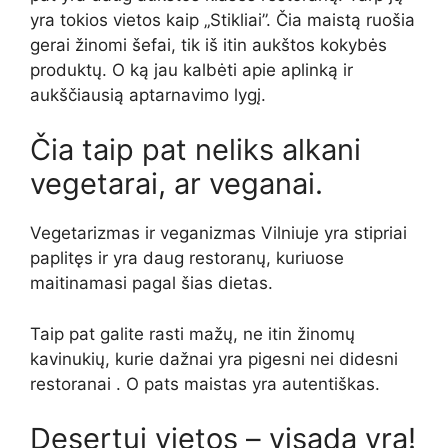
yra tokios vietos kaip „Stikliai”. Čia maistą ruošia
gerai žinomi šefai, tik iš itin aukštos kokybės
produktų. O ką jau kalbėti apie aplinką ir
aukščiausią aptarnavimo lygį.
Čia taip pat neliks alkani
vegetarai, ar veganai.
Vegetarizmas ir veganizmas Vilniuje yra stipriai
paplitęs ir yra daug restoranų, kuriuose
maitinamasi pagal šias dietas.
Taip pat galite rasti mažų, ne itin žinomų
kavinukių, kurie dažnai yra pigesni nei didesni
restoranai . O pats maistas yra autentiškas.
Desertui vietos – visada yra!