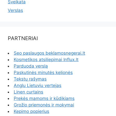
Sveikata
Verslas
PARTNERIAI
Seo paslaugos beklamosnegerai.lt
Kosmetikos atsiliepimai Influx.lt
Parduoda verslą
Paskutinės minutės kelionės
Tekstų rašymas
Anglu Lietuviu vertejas
Linen curtains
Prekės mamoms ir kūdikiams
Grožio priemonės ir mokymai
Kepimo popierius