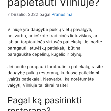
papietauti Vilniuje?
7 birželio, 2022
pagal
Pranešimai
Vilniuje yra daugybė puikių vietų pavalgyti,
nesvarbu, ar ieškote tradicinės lietuviškos, ar
labiau tarptautinės virtuvės patiekalų. Jei norite
paragauti lietuviškų patiekalų, būtinai
paragaukite cepelinų, kugelio ir blynų.
Jei norite paragauti tarptautinių patiekalų, rasite
daugybę puikių restoranų, kuriuose patiekiami
įvairūs patiekalai. Nesvarbu, ką norėtumėte
valgyti, Vilniuje tai tikrai rasite!
Pagal ką pasirinkti
restoraną?