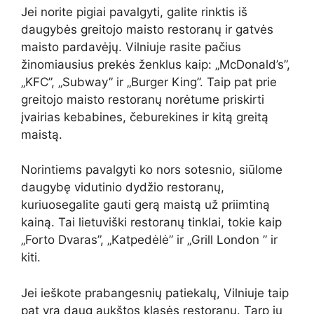
Jei norite pigiai pavalgyti, galite rinktis iš
daugybės greitojo maisto restoranų ir gatvės
maisto pardavėjų. Vilniuje rasite pačius
žinomiausius prekės ženklus kaip: „McDonald’s”,
„KFC”, „Subway” ir „Burger King”. Taip pat prie
greitojo maisto restoranų norėtume priskirti
įvairias kebabines, čeburekines ir kitą greitą
maistą.
Norintiems pavalgyti ko nors sotesnio, siūlome
daugybę vidutinio dydžio restoranų,
kuriuosegalite gauti gerą maistą už priimtiną
kainą. Tai lietuviški restoranų tinklai, tokie kaip
„Forto Dvaras”, „Katpedėlė” ir „Grill London ” ir
kiti.
Jei ieškote prabangesnių patiekalų, Vilniuje taip
pat yra daug aukštos klasės restoranų. Tarp jų