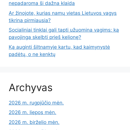
nepadaroma ši dažna klaida
Ar žinojote, kurias namų vietas Lietuvos vagys
tikrina pirmiausia?
Socialiniai tinklai gali tapti užuomina vagims: ką
pavojinga skelbti prieš kelionę?
Ką auginti šiltnamyje kartu, kad kaimynystė
padėtų, o ne kenktų
Archyvas
2026 m. rugpjūčio mėn.
2026 m. liepos mėn.
2026 m. birželio mėn.