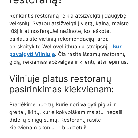
Renkantis restoraną reikia atsižvelgti į daugybę
veiksnių. Svarbu atsižvelgti į vietą, kainą, maisto
rūšį ir atmosferą.Jei nežinote, ko ieškote,
paklauskite vietinių rekomendacijų, arba
perskaitykite WeLoveLithuania straipsnį –
kur
pavalgyti Vilniuje
. Čia rasite išsamų restoranų
gidą, reikiamas apžvalgas ir klientų atsiliepimus.
Vilniuje platus restoranų
pasirinkimas kiekvienam:
Pradėkime nuo tų, kurie nori valgyti pigiai ir
greitai, iki tų, kurie kokybiškam maistui negaili
didelių pinigų sumų. Restoranų rasite
kiekvienam skoniui ir biudžetui!