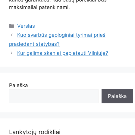
maksimaliai patenkinami.
Kategorijos
Verslas
Kuo svarbūs geologiniai tyrimai prieš
pradedant statybas?
Kur galima skaniai papietauti Vilniuje?
Paieška
Paieška
Lankytojų rodikliai