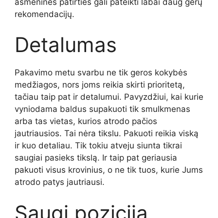
asmeninės patirties gali pateikti labai daug gerų
rekomendacijų.
Detalumas
Pakavimo metu svarbu ne tik geros kokybės
medžiagos, nors joms reikia skirti prioritetą,
tačiau taip pat ir detalumui. Pavyzdžiui, kai kurie
vyniodama baldus supakuoti tik smulkmenas
arba tas vietas, kurios atrodo pačios
jautriausios. Tai nėra tikslu. Pakuoti reikia viską
ir kuo detaliau. Tik tokiu atveju siunta tikrai
saugiai pasieks tikslą. Ir taip pat geriausia
pakuoti visus krovinius, o ne tik tuos, kurie Jums
atrodo patys jautriausi.
Saugi pozicija