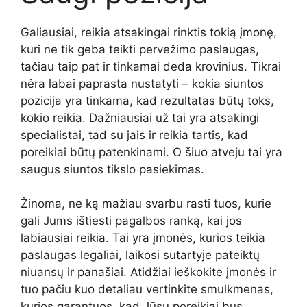
Galiausiai, reikia atsakingai rinktis tokią įmonę,
kuri ne tik geba teikti pervežimo paslaugas,
tačiau taip pat ir tinkamai deda krovinius. Tikrai
nėra labai paprasta nustatyti – kokia siuntos
pozicija yra tinkama, kad rezultatas būtų toks,
kokio reikia. Dažniausiai už tai yra atsakingi
specialistai, tad su jais ir reikia tartis, kad
poreikiai būtų patenkinami. O šiuo atveju tai yra
saugus siuntos tikslo pasiekimas.
Žinoma, ne ką mažiau svarbu rasti tuos, kurie
gali Jums ištiesti pagalbos ranką, kai jos
labiausiai reikia. Tai yra įmonės, kurios teikia
paslaugas legaliai, laikosi sutartyje pateiktų
niuansų ir panašiai. Atidžiai ieškokite įmonės ir
tuo pačiu kuo detaliau vertinkite smulkmenas,
kurios garantuos, kad Jūsų poreikiai bus