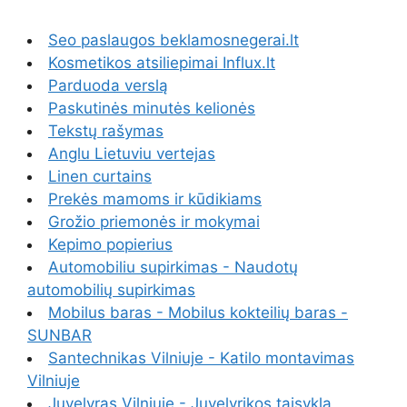
Seo paslaugos beklamosnegerai.lt
Kosmetikos atsiliepimai Influx.lt
Parduoda verslą
Paskutinės minutės kelionės
Tekstų rašymas
Anglu Lietuviu vertejas
Linen curtains
Prekės mamoms ir kūdikiams
Grožio priemonės ir mokymai
Kepimo popierius
Automobiliu supirkimas - Naudotų
automobilių supirkimas
Mobilus baras - Mobilus kokteilių baras -
SUNBAR
Santechnikas Vilniuje - Katilo montavimas
Vilniuje
Juvelyras Vilniuje - Juvelyrikos taisykla