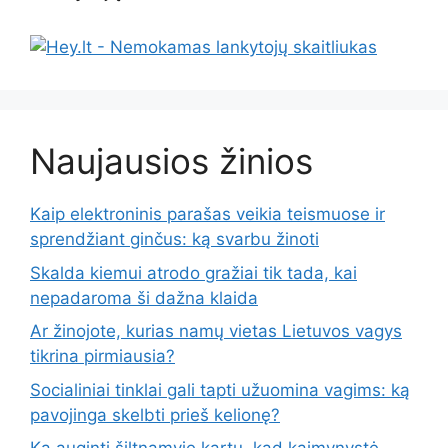
Naujausios žinios
Kaip elektroninis parašas veikia teismuose ir
sprendžiant ginčus: ką svarbu žinoti
Skalda kiemui atrodo gražiai tik tada, kai
nepadaroma ši dažna klaida
Ar žinojote, kurias namų vietas Lietuvos vagys
tikrina pirmiausia?
Socialiniai tinklai gali tapti užuomina vagims: ką
pavojinga skelbti prieš kelionę?