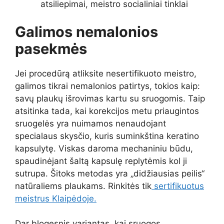
atsiliepimai, meistro socialiniai tinklai
Galimos nemalonios
pasekmės
Jei procedūrą atliksite nesertifikuoto meistro,
galimos tikrai nemalonios patirtys, tokios kaip:
savų plaukų išrovimas kartu su sruogomis. Taip
atsitinka tada, kai korekcijos metu priaugintos
sruogelės yra nuimamos nenaudojant
specialaus skysčio, kuris suminkština keratino
kapsulytę. Viskas daroma mechaniniu būdu,
spaudinėjant šaltą kapsulę replytėmis kol ji
sutrupa. Šitoks metodas yra „didžiausias peilis“
natūraliems plaukams. Rinkitės tik
sertifikuotus
meistrus Klaipėdoje.
Dar blogesnis variantas, kai sruogos