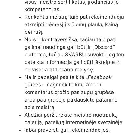
visus meistro sertifikatus, įrodančius jo
kompetencijas.
Renkantis meistrą taip pat rekomenduoju
atkreipti dėmesį į siūlomų plaukų kainą
bei rūšį.
Nors ir kontraversiška, tačiau taip pat
galimai naudinga gali būti ir „Discord“
platorma, tačiau SVARBU suvokti, jog ten
pateikta informacija gali būti iškreipta ir
ne visada atitinkanti realybę.
Na ir pabaigai pasitelkite „
Facebook
“
grupes – nagrinėkite kitų žmonių
komentarus grožio paslaugų grupėse
arba pati grupėje paklauskite patarimo
apie meistrą.
Atidžiai peržiūrėkite meistro nuotraukų
galeriją, pateiktą internetinėje svetainėje.
labai praversti gali rekomendacijos,