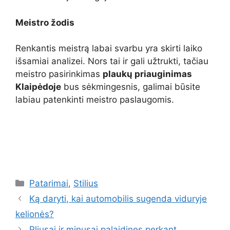
Meistro žodis
Renkantis meistrą labai svarbu yra skirti laiko
išsamiai analizei. Nors tai ir gali užtrukti, tačiau
meistro pasirinkimas
plaukų priauginimas
Klaipėdoje
bus sėkmingesnis, galimai būsite
labiau patenkinti meistro paslaugomis.
Kategorijos
Patarimai
,
Stilius
Ką daryti, kai automobilis sugenda viduryje
kelionės?
Pliusai ir minusai palaidines perkant