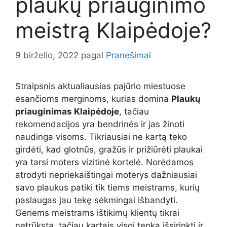
plaukų priauginimo
meistrą Klaipėdoje?
9 birželio, 2022
pagal
Pranešimai
Straipsnis aktualiausias pajūrio miestuose
esančioms merginoms, kurias domina
Plaukų
priauginimas Klaipėdoje
, tačiau
rekomendacijos yra bendrinės ir jas žinoti
naudinga visoms. Tikriausiai ne kartą teko
girdėti, kad glotnūs, gražūs ir prižiūrėti plaukai
yra tarsi moters vizitinė kortelė. Norėdamos
atrodyti nepriekaištingai moterys dažniausiai
savo plaukus patiki tik tiems meistrams, kurių
paslaugas jau tekę sėkmingai išbandyti.
Geriems meistrams ištikimų klientų tikrai
netrūksta, tačiau kartais visgi tenka išsirinkti ir