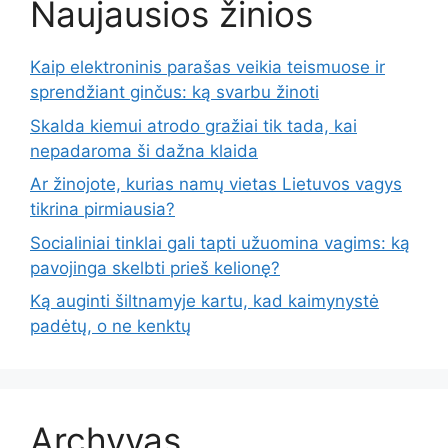
Naujausios žinios
Kaip elektroninis parašas veikia teismuose ir
sprendžiant ginčus: ką svarbu žinoti
Skalda kiemui atrodo gražiai tik tada, kai
nepadaroma ši dažna klaida
Ar žinojote, kurias namų vietas Lietuvos vagys
tikrina pirmiausia?
Socialiniai tinklai gali tapti užuomina vagims: ką
pavojinga skelbti prieš kelionę?
Ką auginti šiltnamyje kartu, kad kaimynystė
padėtų, o ne kenktų
Archyvas