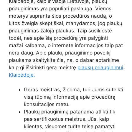
Klaipėdoje, kaip ir visoje Lietuvoje, plaukų
priauginimas yra populiari paslauga. Vienos
moterys supranta šios procedūros naudą, o
kitos žvelgia skeptiškai, manydamos, jog plaukų
priauginimas žaloja plaukus. Taip susiklostė
todėl, nes apie šią procedūrą yra palyginti
mažai kalbama, o internete informacijos taip pat
nėra daug. Apie plaukų priauginimo poveikį
plaukams skaitykite čia, na, o dabar aptarkime
kaip gi išsirinkti gerą meistrę
plaukų priauginimui
Klaipėdoje.
Geras meistras, žinoma, turi Jums suteikti
visą rūpimą informaciją apie procedūrą
konsultacijos metu.
Plaukų priauginimą patariama atlikti tik
pas sertifikuotus meistrus. Jūs, kaip
klientas, visuomet turite teisę pamatyti