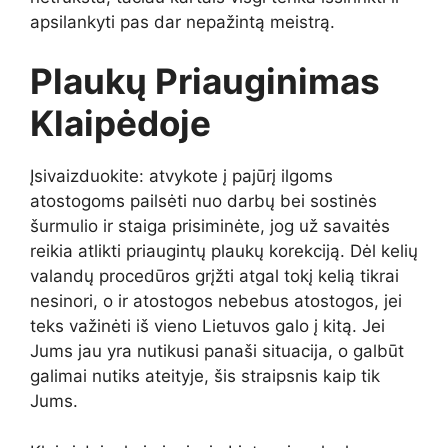
apsilankyti pas dar nepažintą meistrą.
Plaukų Priauginimas
Klaipėdoje
Įsivaizduokite: atvykote į pajūrį ilgoms
atostogoms pailsėti nuo darbų bei sostinės
šurmulio ir staiga prisiminėte, jog už savaitės
reikia atlikti priaugintų plaukų korekciją. Dėl kelių
valandų procedūros grįžti atgal tokį kelią tikrai
nesinori, o ir atostogos nebebus atostogos, jei
teks važinėti iš vieno Lietuvos galo į kitą. Jei
Jums jau yra nutikusi panaši situacija, o galbūt
galimai nutiks ateityje, šis straipsnis kaip tik
Jums.