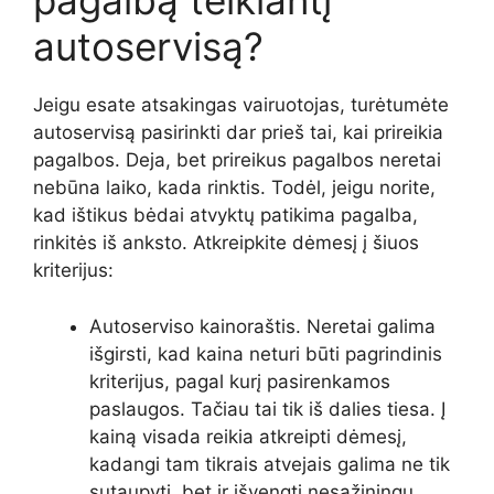
pagalbą teikiantį
autoservisą?
Jeigu esate atsakingas vairuotojas, turėtumėte
autoservisą pasirinkti dar prieš tai, kai prireikia
pagalbos. Deja, bet prireikus pagalbos neretai
nebūna laiko, kada rinktis. Todėl, jeigu norite,
kad ištikus bėdai atvyktų patikima pagalba,
rinkitės iš anksto. Atkreipkite dėmesį į šiuos
kriterijus:
Autoserviso kainoraštis. Neretai galima
išgirsti, kad kaina neturi būti pagrindinis
kriterijus, pagal kurį pasirenkamos
paslaugos. Tačiau tai tik iš dalies tiesa. Į
kainą visada reikia atkreipti dėmesį,
kadangi tam tikrais atvejais galima ne tik
sutaupyti, bet ir išvengti nesąžiningų