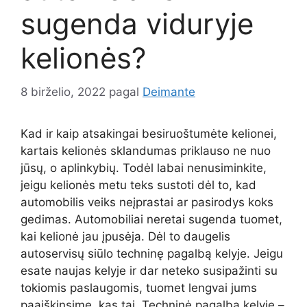
sugenda viduryje
kelionės?
8 birželio, 2022
pagal
Deimante
Kad ir kaip atsakingai besiruoštumėte kelionei,
kartais kelionės sklandumas priklauso ne nuo
jūsų, o aplinkybių. Todėl labai nenusiminkite,
jeigu kelionės metu teks sustoti dėl to, kad
automobilis veiks neįprastai ar pasirodys koks
gedimas. Automobiliai neretai sugenda tuomet,
kai kelionė jau įpusėja. Dėl to daugelis
autoservisų siūlo techninę pagalbą kelyje. Jeigu
esate naujas kelyje ir dar neteko susipažinti su
tokiomis paslaugomis, tuomet lengvai jums
paaiškinsime, kas tai. Techninė pagalba kelyje –