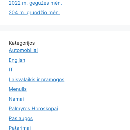
2022 m. gegužės mėn.
204 m. gruodžio mėn.
Kategorijos
Automobiliai
English
IT
Laisvalaikis ir pramogos
Menulis
Namai
Palmyros Horoskopai
Paslaugos
Patarimai