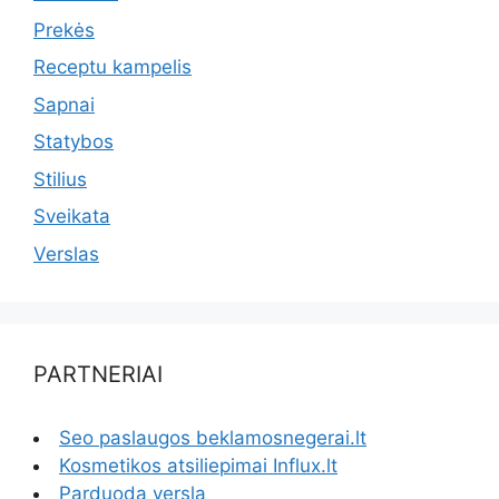
Prekės
Receptu kampelis
Sapnai
Statybos
Stilius
Sveikata
Verslas
PARTNERIAI
Seo paslaugos beklamosnegerai.lt
Kosmetikos atsiliepimai Influx.lt
Parduoda verslą