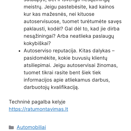
meistrų. Jeigu pastebėsite, kad kainos
kur kas mažesnės, nei kituose
autoservisuose, tuomet turėtumėte savęs
paklausti, kodėl? Gal dėl to, kad jie dirba
nesąžiningai? Arba neatlieka paslaugų
kokybiškai?
Autoserviso reputacija. Kitas dalykas –
pasidomėkite, kokie buvusių klientų
atsiliepimai. Jeigu autoservisai žinomas,
tuomet tikrai rasite bent šiek tiek
informacijos apie atliekamus darbus,
darbuotojų kvalifikaciją.
Techninė pagalba kelyje
https://ratumontavimas.lt
Kategorijos
Automobiliai