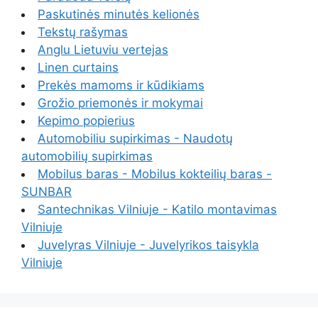
Paskutinės minutės kelionės
Tekstų rašymas
Anglu Lietuviu vertejas
Linen curtains
Prekės mamoms ir kūdikiams
Grožio priemonės ir mokymai
Kepimo popierius
Automobiliu supirkimas - Naudotų
automobilių supirkimas
Mobilus baras - Mobilus kokteilių baras -
SUNBAR
Santechnikas Vilniuje - Katilo montavimas
Vilniuje
Juvelyras Vilniuje - Juvelyrikos taisykla
Vilniuje