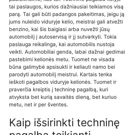
tai paslaugos, kurios dažniausiai teikiamos visą
parą. Tai gali būti padangos pakeitimas, jeigu ją
jums nuleido viduryje kelio, meistrai gali atvežti
benzino, kai šis baigiasi arba nuvežti jūsų
automobilį į autoservisą ir jį sutvarkyti. Tokia
paslauga reikalinga, kai automobilis nustoja
veikti. Automobiliai genda, labai dažnai gedimai
pastebimi kelionės metu. Tuomet ne visada
būna galimybė apsisukti ir keliauti namo bei
parodyti automobilį meistrui. Kartais tenka
ieškoti pagalbos viduryje kelionės. Tuomet ir
praverčia kreiptis į techninę pagalbą, kuri
atvyksta bet kurią savaitės dieną, bet kuriuo
metu, net ir per šventes.
Kaip išsirinkti techninę