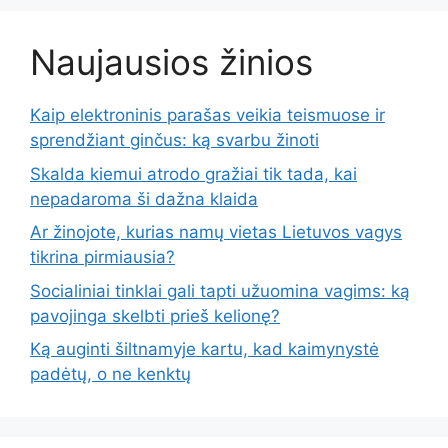
Naujausios žinios
Kaip elektroninis parašas veikia teismuose ir
sprendžiant ginčus: ką svarbu žinoti
Skalda kiemui atrodo gražiai tik tada, kai
nepadaroma ši dažna klaida
Ar žinojote, kurias namų vietas Lietuvos vagys
tikrina pirmiausia?
Socialiniai tinklai gali tapti užuomina vagims: ką
pavojinga skelbti prieš kelionę?
Ką auginti šiltnamyje kartu, kad kaimynystė
padėtų, o ne kenktų