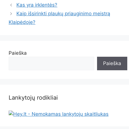
Kas yra irklentės?
Kaip išsirinkti plaukų priauginimo meistrą
Klaipėdoje?
Paieška
Paieška
Lankytojų rodikliai