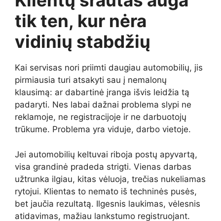
Klientų srautas auga
tik ten, kur nėra
vidinių stabdžių
Kai servisas nori priimti daugiau automobilių, jis
pirmiausia turi atsakyti sau į nemalonų
klausimą: ar dabartinė įranga išvis leidžia tą
padaryti. Nes labai dažnai problema slypi ne
reklamoje, ne registracijoje ir ne darbuotojų
trūkume. Problema yra viduje, darbo vietoje.
Jei automobilių keltuvai riboja postų apyvartą,
visa grandinė pradeda strigti. Vienas darbas
užtrunka ilgiau, kitas vėluoja, trečias nukeliamas
rytojui. Klientas to nemato iš techninės pusės,
bet jaučia rezultatą. Ilgesnis laukimas, vėlesnis
atidavimas, mažiau lankstumo registruojant.