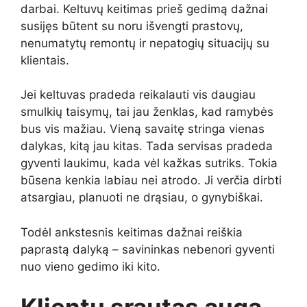
darbai. Keltuvų keitimas prieš gedimą dažnai
susijęs būtent su noru išvengti prastovų,
nenumatytų remontų ir nepatogių situacijų su
klientais.
Jei keltuvas pradeda reikalauti vis daugiau
smulkių taisymų, tai jau ženklas, kad ramybės
bus vis mažiau. Vieną savaitę stringa vienas
dalykas, kitą jau kitas. Tada servisas pradeda
gyventi laukimu, kada vėl kažkas sutriks. Tokia
būsena kenkia labiau nei atrodo. Ji verčia dirbti
atsargiau, planuoti ne drąsiau, o gynybiškai.
Todėl ankstesnis keitimas dažnai reiškia
paprastą dalyką – savininkas nebenori gyventi
nuo vieno gedimo iki kito.