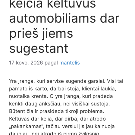
keičia keltuvus
automobiliams dar
prieš jiems
sugestant
17 kovo, 2026
pagal
mantelis
Yra įranga, kuri servise sugenda garsiai. Visi tai
pamato iš karto, darbai stoja, klientai laukia,
nuotaika krenta. O yra įranga, kuri pradeda
kenkti daug anksčiau, nei visiškai sustoja.
Būtent čia ir prasideda tikroji problema.
Keltuvas dar kelia, dar dirba, dar atrodo
„pakankamas“, tačiau verslui jis jau kainuoja
daugiau, nei atrodo iš pirmo žvilgsnio.