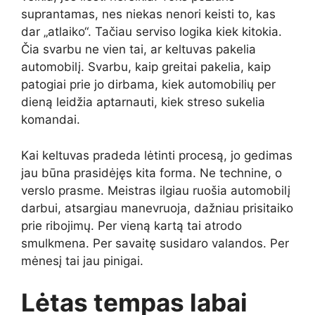
suprantamas, nes niekas nenori keisti to, kas
dar „atlaiko“. Tačiau serviso logika kiek kitokia.
Čia svarbu ne vien tai, ar keltuvas pakelia
automobilį. Svarbu, kaip greitai pakelia, kaip
patogiai prie jo dirbama, kiek automobilių per
dieną leidžia aptarnauti, kiek streso sukelia
komandai.
Kai keltuvas pradeda lėtinti procesą, jo gedimas
jau būna prasidėjęs kita forma. Ne technine, o
verslo prasme. Meistras ilgiau ruošia automobilį
darbui, atsargiau manevruoja, dažniau prisitaiko
prie ribojimų. Per vieną kartą tai atrodo
smulkmena. Per savaitę susidaro valandos. Per
mėnesį tai jau pinigai.
Lėtas tempas labai