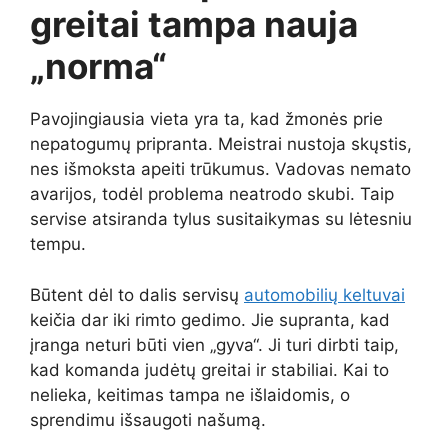
greitai tampa nauja
„norma“
Pavojingiausia vieta yra ta, kad žmonės prie
nepatogumų pripranta. Meistrai nustoja skųstis,
nes išmoksta apeiti trūkumus. Vadovas nemato
avarijos, todėl problema neatrodo skubi. Taip
servise atsiranda tylus susitaikymas su lėtesniu
tempu.
Būtent dėl to dalis servisų
automobilių keltuvai
keičia dar iki rimto gedimo. Jie supranta, kad
įranga neturi būti vien „gyva“. Ji turi dirbti taip,
kad komanda judėtų greitai ir stabiliai. Kai to
nelieka, keitimas tampa ne išlaidomis, o
sprendimu išsaugoti našumą.