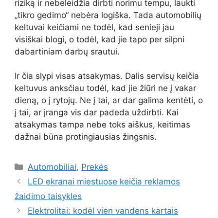
riziką ir nebeleidžia dirbti norimu tempu, laukti
„tikro gedimo“ nebėra logiška. Tada automobilių
keltuvai keičiami ne todėl, kad senieji jau
visiškai blogi, o todėl, kad jie tapo per silpni
dabartiniam darbų srautui.
Ir čia slypi visas atsakymas. Dalis servisų keičia
keltuvus anksčiau todėl, kad jie žiūri ne į vakar
dieną, o į rytojų. Ne į tai, ar dar galima kentėti, o
į tai, ar įranga vis dar padeda uždirbti. Kai
atsakymas tampa nebe toks aiškus, keitimas
dažnai būna protingiausias žingsnis.
Kategorijos
Automobiliai
,
Prekės
LED ekranai miestuose keičia reklamos
žaidimo taisykles
Elektrolitai: kodėl vien vandens kartais