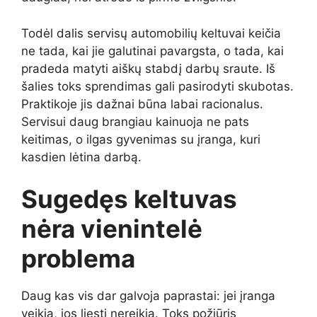
Todėl dalis servisų automobilių keltuvai keičia
ne tada, kai jie galutinai pavargsta, o tada, kai
pradeda matyti aiškų stabdį darbų sraute. Iš
šalies toks sprendimas gali pasirodyti skubotas.
Praktikoje jis dažnai būna labai racionalus.
Servisui daug brangiau kainuoja ne pats
keitimas, o ilgas gyvenimas su įranga, kuri
kasdien lėtina darbą.
Sugedęs keltuvas
nėra vienintelė
problema
Daug kas vis dar galvoja paprastai: jei įranga
veikia, jos liesti nereikia. Toks požiūris