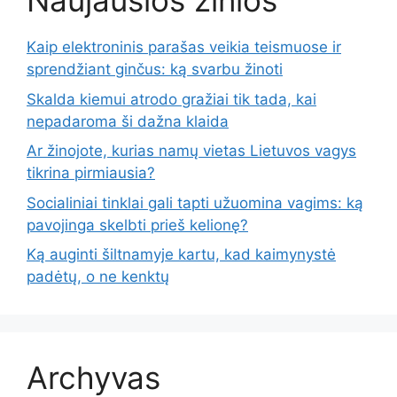
Naujausios žinios
Kaip elektroninis parašas veikia teismuose ir
sprendžiant ginčus: ką svarbu žinoti
Skalda kiemui atrodo gražiai tik tada, kai
nepadaroma ši dažna klaida
Ar žinojote, kurias namų vietas Lietuvos vagys
tikrina pirmiausia?
Socialiniai tinklai gali tapti užuomina vagims: ką
pavojinga skelbti prieš kelionę?
Ką auginti šiltnamyje kartu, kad kaimynystė
padėtų, o ne kenktų
Archyvas