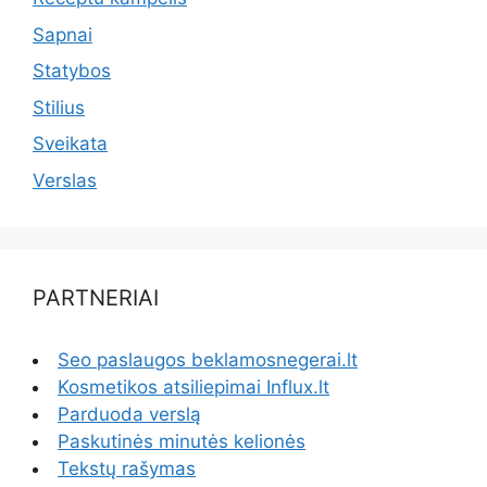
Sapnai
Statybos
Stilius
Sveikata
Verslas
PARTNERIAI
Seo paslaugos beklamosnegerai.lt
Kosmetikos atsiliepimai Influx.lt
Parduoda verslą
Paskutinės minutės kelionės
Tekstų rašymas