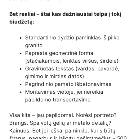
Bet realiai – štai kas dažniausiai telpa į tokį
biudžetą:
Standartinio dydžio paminklas iš pilko
granito
Paprasta geometrinė forma
(stačiakampis, lenktas viršus, širdelė)
Graviruotas tekstas (vardas, pavardė,
gimimo ir mirties datos)
Pagrindinio pamato išbetonavimas
Montavimas vietoje, jei nereikia
papildomo transportavimo
Visa kita – jau papildomai. Norėsi portreto?
Brangs. Spalvotų gėlių ar metalo detalių?
Kainuos. Bet jei ieškai paminklo, kuris būtų
švarus, pagarbus ir laikytų dešimtmečius – 500