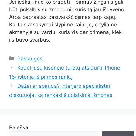
Jei ieškai, nuo ko pradėti – pirmas žingsnis gali
būti pokalbis su žmogumi, kuris tą jau išgyveno.
Arba paprastas pasivaikščiojimas tarp kapų.
Kartais atsakymai slypi ne kainoje, o tyliame
akmenyje su vardu, kuris vis dar primena, kiek
jis buvo svarbus.
Kategorijos
Paslaugos
Kodėl jūsų kišenėje turėtų atsidurti iPhone
16: istorija iš pirmos rankų
Dažai ar spauda? Interjero specialistai
diskutuoja, ką renkasi šiuolaikiniai žmonės
Paieška