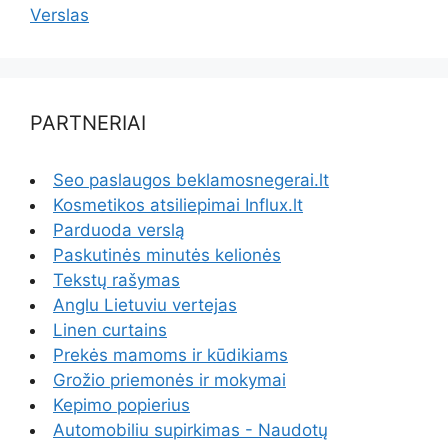
Verslas
PARTNERIAI
Seo paslaugos beklamosnegerai.lt
Kosmetikos atsiliepimai Influx.lt
Parduoda verslą
Paskutinės minutės kelionės
Tekstų rašymas
Anglu Lietuviu vertejas
Linen curtains
Prekės mamoms ir kūdikiams
Grožio priemonės ir mokymai
Kepimo popierius
Automobiliu supirkimas - Naudotų