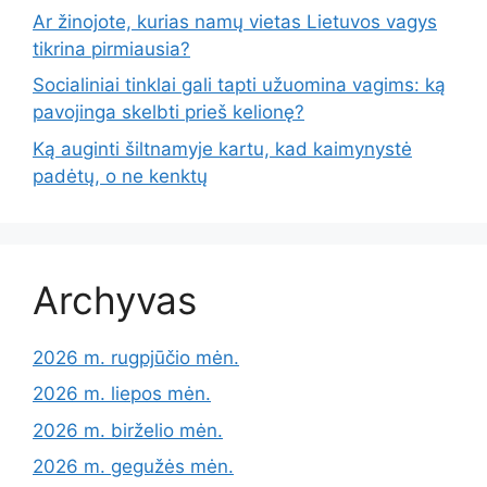
Ar žinojote, kurias namų vietas Lietuvos vagys
tikrina pirmiausia?
Socialiniai tinklai gali tapti užuomina vagims: ką
pavojinga skelbti prieš kelionę?
Ką auginti šiltnamyje kartu, kad kaimynystė
padėtų, o ne kenktų
Archyvas
2026 m. rugpjūčio mėn.
2026 m. liepos mėn.
2026 m. birželio mėn.
2026 m. gegužės mėn.