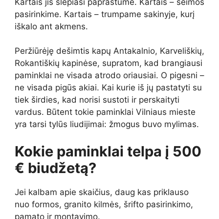
Kartais jis slepiasi paprastume. Kartais – šeimos
pasirinkime. Kartais – trumpame sakinyje, kurį
iškalo ant akmens.
Peržiūrėję dešimtis kapų Antakalnio, Karveliškių,
Rokantiškių kapinėse, supratom, kad brangiausi
paminklai ne visada atrodo oriausiai. O pigesni –
ne visada pigūs akiai. Kai kurie iš jų pastatyti su
tiek širdies, kad norisi sustoti ir perskaityti
vardus. Būtent tokie paminklai Vilniaus mieste
yra tarsi tylūs liudijimai: žmogus buvo mylimas.
Kokie paminklai telpa į 500
€ biudžetą?
Jei kalbam apie skaičius, daug kas priklauso
nuo formos, granito kilmės, šrifto pasirinkimo,
pamato ir montavimo.