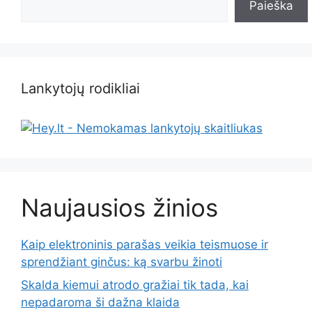
Paieška
Lankytojų rodikliai
Naujausios žinios
Kaip elektroninis parašas veikia teismuose ir
sprendžiant ginčus: ką svarbu žinoti
Skalda kiemui atrodo gražiai tik tada, kai
nepadaroma ši dažna klaida