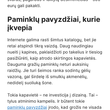
eurų gali pakakti.
Paminklų pavyzdžiai, kurie
įkvepia
Internete galima rasti šimtus katalogų, bet jie
retai atspindi tikrą vaizdą. Daug naudingiau
nueiti į kapines, paklaidžioti po takelius ir tiesiog
pasižiūrėti, kaip atrodo skirtingos kapavietės.
Dauguma gražių paminklų neturi auksinių
raidžių. Jie turi šeimos ranka sodintų gėlių
vazoną, gal širdelę iš smulkių akmenėlių,
nedidelį suoliuką šone.
Tokia kapavietė – ne investicija į dizainą. Tai –
tylus atminimo kampelis. Ir būtent tokie
paminklų pavyzdžiai
įrodo, kad grožis ne visada