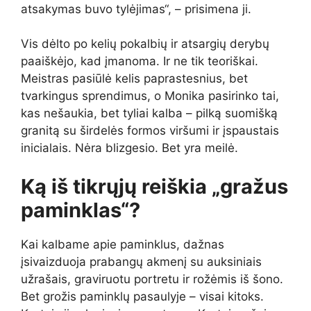
atsakymas buvo tylėjimas“, – prisimena ji.
Vis dėlto po kelių pokalbių ir atsargių derybų
paaiškėjo, kad įmanoma. Ir ne tik teoriškai.
Meistras pasiūlė kelis paprastesnius, bet
tvarkingus sprendimus, o Monika pasirinko tai,
kas nešaukia, bet tyliai kalba – pilką suomišką
granitą su širdelės formos viršumi ir įspaustais
inicialais. Nėra blizgesio. Bet yra meilė.
Ką iš tikrųjų reiškia „gražus
paminklas“?
Kai kalbame apie paminklus, dažnas
įsivaizduoja prabangų akmenį su auksiniais
užrašais, graviruotu portretu ir rožėmis iš šono.
Bet grožis paminklų pasaulyje – visai kitoks.