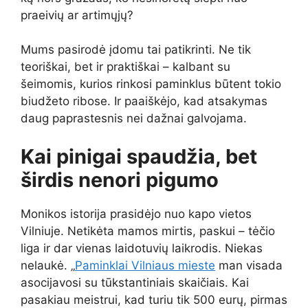
praeivių ar artimųjų?
Mums pasirodė įdomu tai patikrinti. Ne tik
teoriškai, bet ir praktiškai – kalbant su
šeimomis, kurios rinkosi paminklus būtent tokio
biudžeto ribose. Ir paaiškėjo, kad atsakymas
daug paprastesnis nei dažnai galvojama.
Kai pinigai spaudžia, bet
širdis nenori pigumo
Monikos istorija prasidėjo nuo kapo vietos
Vilniuje. Netikėta mamos mirtis, paskui – tėčio
liga ir dar vienas laidotuvių laikrodis. Niekas
nelaukė. „
Paminklai Vilniaus mieste
man visada
asocijavosi su tūkstantiniais skaičiais. Kai
pasakiau meistrui, kad turiu tik 500 eurų, pirmas