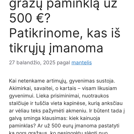
gražų paminklą už
500 €?
Patikrinome, kas iš
tikrųjų įmanoma
27 balandžio, 2025
pagal
mantelis
Kai netenkame artimųjų, gyvenimas sustoja.
Akimirkai, savaitei, o kartais – visam likusiam
gyvenimui. Lieka prisiminimai, nuotraukos
stalčiuje ir tuščia vieta kapinėse, kurią anksčiau
ar vėliau teks pažymėti akmeniu. Ir būtent tada į
galvą sminga klausimas: kiek kainuoja
paminklas? Ar už 500 eurų įmanoma pastatyti
ką nors gražaus, ko nesinorėtų slėpti nuo