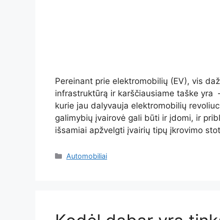
Pereinant prie elektromobilių (EV), vis d
infrastruktūrą ir karščiausiame taške yra 
kurie jau dalyvauja elektromobilių revoliuci
galimybių įvairovė gali būti ir įdomi, ir prib
išsamiai apžvelgti įvairių tipų įkrovimo sto
Kategorijos
Automobiliai