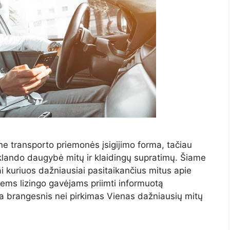
ne transporto priemonės įsigijimo forma, tačiau
klando daugybė mitų ir klaidingų supratimų. Šiame
i kuriuos dažniausiai pasitaikančius mitus apie
iems lizingo gavėjams priimti informuotą
ra brangesnis nei pirkimas Vienas dažniausių mitų