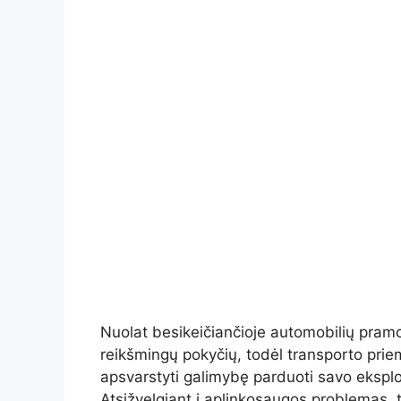
Nuolat besikeičiančioje automobilių pramo
reikšmingų pokyčių, todėl transporto pri
apsvarstyti galimybę parduoti savo ekspl
Atsižvelgiant į aplinkosaugos problemas,