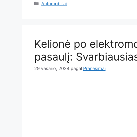
Kategorijos
Automobiliai
Kelionė po elektromo
pasaulį: Svarbiausia
29 vasario, 2024
pagal
Pranešimai