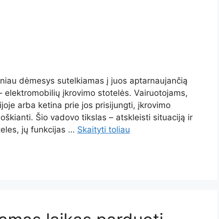
ažniau dėmesys sutelkiamas į juos aptarnaujančią
– elektromobilių įkrovimo stotelės. Vairuotojams,
joje arba ketina prie jos prisijungti, įkrovimo
loškianti. Šio vadovo tikslas – atskleisti situaciją ir
teles, jų funkcijas …
Skaityti toliau