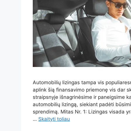
Automobilių lizingas tampa vis populiares
aplink šią finansavimo priemonę vis dar s
straipsnyje išnagrinėsime ir paneigsime ka
automobilių lizingą, siekiant padėti būsim
sprendimą. Mitas Nr. 1: Lizingas visada y
…
Skaityti toliau