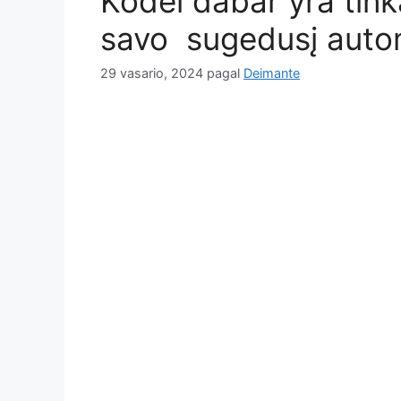
Kodėl dabar yra tink
savo sugedusį autom
29 vasario, 2024
pagal
Deimante