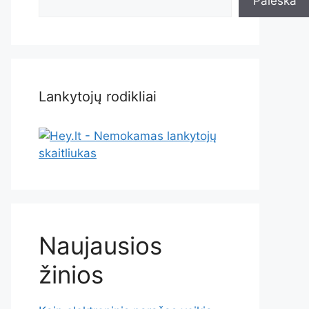
Paieška
Lankytojų rodikliai
Naujausios
žinios