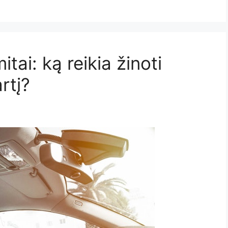
tai: ką reikia žinoti
rtį?