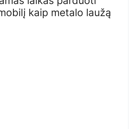
amas laikas parduoti
obilį kaip metalo laužą