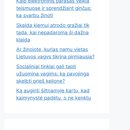
Kaip elektroninis parašas veikia
teismuose ir sprendžiant ginčus:
ką svarbu žinoti
Skalda kiemui atrodo gražiai tik
tada, kai nepadaroma ši dažna
klaida
Ar žinojote, kurias namų vietas
Lietuvos vagys tikrina pirmiausia?
Socialiniai tinklai gali tapti
užuomina vagims: ką pavojinga
skelbti prieš kelionę?
Ką auginti šiltnamyje kartu, kad
kaimynystė padėtų, o ne kenktų