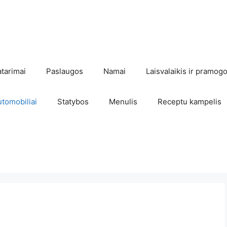
atarimai
Paslaugos
Namai
Laisvalaikis ir pramog
utomobiliai
Statybos
Menulis
Receptu kampelis