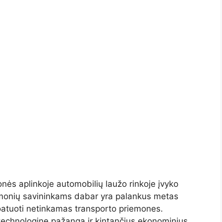
nės aplinkoje automobilių laužo rinkoje įvyko
emonių savininkams dabar yra palankus metas
oatuoti netinkamas transporto priemones.
 technologinę pažangą ir kintančius ekonominius