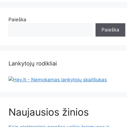
Paieška
Paieška
Lankytojų rodikliai
Naujausios žinios
Kaip elektroninis parašas veikia teismuose ir