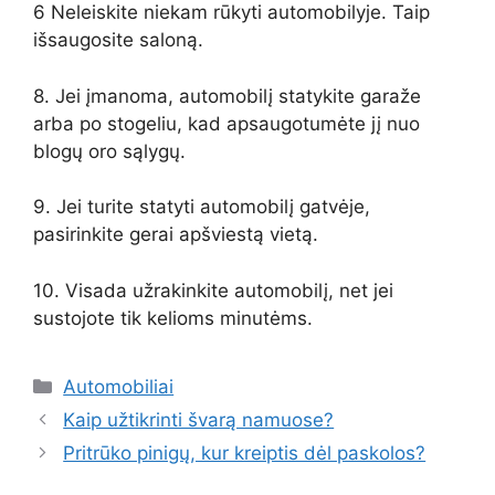
6 Neleiskite niekam rūkyti automobilyje. Taip
išsaugosite saloną.
8. Jei įmanoma, automobilį statykite garaže
arba po stogeliu, kad apsaugotumėte jį nuo
blogų oro sąlygų.
9. Jei turite statyti automobilį gatvėje,
pasirinkite gerai apšviestą vietą.
10. Visada užrakinkite automobilį, net jei
sustojote tik kelioms minutėms.
Kategorijos
Automobiliai
Kaip užtikrinti švarą namuose?
Pritrūko pinigų, kur kreiptis dėl paskolos?