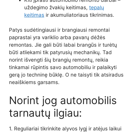
uždegimo žvakių keitimas,
tepalų
keitimas
ir akumuliatoriaus tikrinimas.
Patys sudėtingiausi ir brangiausi remontai
paprastai yra variklio arba pavarų dėžės
remontas. Jie gali būti labai brangūs ir turėtų
būti atliekami tik patyrusių mechanikų. Tad
norint išvengti šių brangių remontų, reikia
tinkamai rūpintis savo automobiliu ir palaikyti
gerą jo techninę būklę. O ne taisyti tik atsiradus
neaiškiems garsams.
Norint jog automobilis
tarnautų ilgiau:
1. Reguliariai tikrinkite alyvos lygį ir atėjus laikui