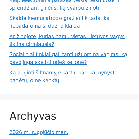
sprendžiant ginčus: ką svarbu žinoti
Skalda kiemui atrodo gražiai tik tada, kai
nepadaroma ši dažna klaida
Ar žinojote, kurias namų vietas Lietuvos vagys
tikrina pirmiausia?
Socialiniai tinklai gali tapti užuomina vagims: ką
pavojinga skelbti prieš kelionę?
Ką auginti šiltnamyje kartu, kad kaimynystė
padėtų, o ne kenktų
Archyvas
2026 m. rugpjūčio mėn.