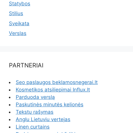
Statybos
Stilius
Sveikata
Verslas
PARTNERIAI
Seo paslaugos beklamosnegerai.lt
Kosmetikos atsiliepimai Influx.lt
Parduoda verslą
Paskutinės minutės kelionės
Tekstų rašymas
Anglu Lietuviu vertejas
Linen curtains