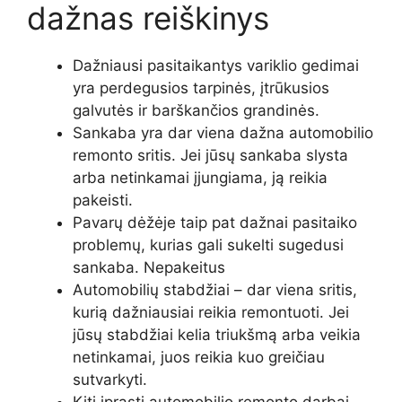
dažnas reiškinys
Dažniausi pasitaikantys variklio gedimai
yra perdegusios tarpinės, įtrūkusios
galvutės ir barškančios grandinės.
Sankaba yra dar viena dažna automobilio
remonto sritis. Jei jūsų sankaba slysta
arba netinkamai įjungiama, ją reikia
pakeisti.
Pavarų dėžėje taip pat dažnai pasitaiko
problemų, kurias gali sukelti sugedusi
sankaba. Nepakeitus
Automobilių stabdžiai – dar viena sritis,
kurią dažniausiai reikia remontuoti. Jei
jūsų stabdžiai kelia triukšmą arba veikia
netinkamai, juos reikia kuo greičiau
sutvarkyti.
Kiti įprasti automobilio remonto darbai –